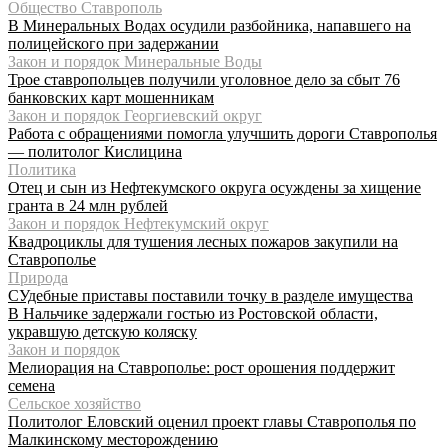
Общество Ставрополь
В Минеральных Водах осудили разбойника, напавшего на
полицейского при задержании
Закон и порядок Минеральные Воды
Трое ставропольцев получили уголовное дело за сбыт 76
банковских карт мошенникам
Закон и порядок Георгиевский округ
Работа с обращениями помогла улучшить дороги Ставрополья
— политолог Кислицина
Политика
Отец и сын из Нефтекумского округа осуждены за хищение
гранта в 24 млн рублей
Закон и порядок Нефтекумский округ
Квадроциклы для тушения лесных пожаров закупили на
Ставрополье
Природа
СУдебные приставы поставили точку в разделе имущества
В Нальчике задержали гостью из Ростовской области,
укравшую детскую коляску
Закон и порядок
Мелиорация на Ставрополье: рост орошения поддержит
семена
Сельское хозяйство
Политолог Еловский оценил проект главы Ставрополья по
Малкинскому месторождению