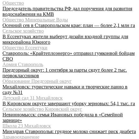
Общество
Председатель правительства РФ дал поручения для развития
водоснабжения на КМВ
Общество Минеральные Воды
Осенний сев в Ставропольском крае: план — более 2,1 млн га
Сельское хозяйство
В Ессентуках жители выберут дизайн входной группы для
микрорайона Южного
Общество Ессентуки
Ставрополь: «Крайтеплоэнерго» отправил гумконвой бойцам
СВО
Армия Ставрополь
Предгорный округ: 1 сентября за парты сядут более 2 тыс.
первоклассников
Образование Предгорный округ
Михайловск: туристические навыки и творческие панно в
саду №31
Детский сад 31 Михайловск
В Кировском округе завершают уборку зерновых: 54,1 тыс. га
Сельское хозяйство Кировский округ
Невинномысск: семья Ивановых победила в «Семейной
зарнице»
Школа 23 Михайловск
Минздрав Ставрополья: грудное молоко снижает риск диабета
Здравоохранение