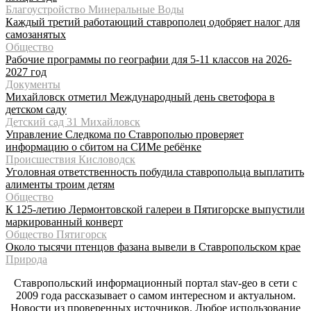
Благоустройство Минеральные Воды
Каждый третий работающий ставрополец одобряет налог для
самозанятых
Общество
Рабочие программы по географии для 5-11 классов на 2026-
2027 год
Документы
Михайловск отметил Международный день светофора в
детском саду
Детский сад 31 Михайловск
Управление Следкома по Ставрополью проверяет
информацию о сбитом на СИМе ребёнке
Происшествия Кисловодск
Уголовная ответственность побудила ставропольца выплатить
алименты троим детям
Общество
К 125-летию Лермонтовской галереи в Пятигорске выпустили
маркированный конверт
Общество Пятигорск
Около тысячи птенцов фазана вывели в Ставропольском крае
Природа
Ставропольский информационный портал stav-geo в сети с
2009 года рассказывает о самом интересном и актуальном.
Новости из проверенных источников. Любое использование