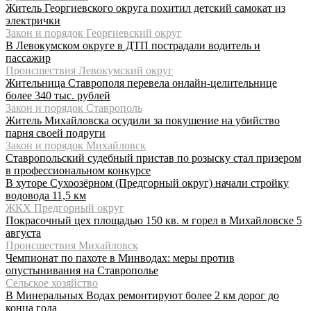
Житель Георгиевского округа похитил детский самокат из
электрички
Закон и порядок Георгиевский округ
В Левокумском округе в ДТП пострадали водитель и
пассажир
Происшествия Левокумский округ
Жительница Ставрополя перевела онлайн-целительнице
более 340 тыс. рублей
Закон и порядок Ставрополь
Житель Михайловска осудили за покушение на убийство
парня своей подруги
Закон и порядок Михайловск
Ставропольский судебный пристав по розыску стал призером
в профессиональном конкурсе
В хуторе Сухоозёрном (Предгорный округ) начали стройку
водовода 11,5 км
ЖКХ Предгорный округ
Покрасочный цех площадью 150 кв. м горел в Михайловске 5
августа
Происшествия Михайловск
Чемпионат по пахоте в Минводах: меры против
опустынивания на Ставрополье
Сельское хозяйство
В Минеральных Водах ремонтируют более 2 км дорог до
конца года