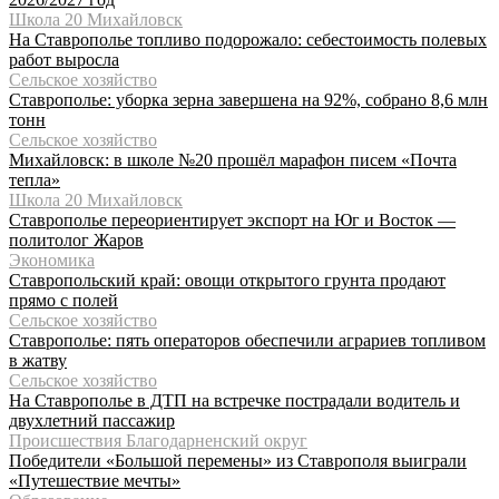
Школа 20 Михайловск
На Ставрополье топливо подорожало: себестоимость полевых
работ выросла
Сельское хозяйство
Ставрополье: уборка зерна завершена на 92%, собрано 8,6 млн
тонн
Сельское хозяйство
Михайловск: в школе №20 прошёл марафон писем «Почта
тепла»
Школа 20 Михайловск
Ставрополье переориентирует экспорт на Юг и Восток —
политолог Жаров
Экономика
Ставропольский край: овощи открытого грунта продают
прямо с полей
Сельское хозяйство
Ставрополье: пять операторов обеспечили аграриев топливом
в жатву
Сельское хозяйство
На Ставрополье в ДТП на встречке пострадали водитель и
двухлетний пассажир
Происшествия Благодарненский округ
Победители «Большой перемены» из Ставрополя выиграли
«Путешествие мечты»