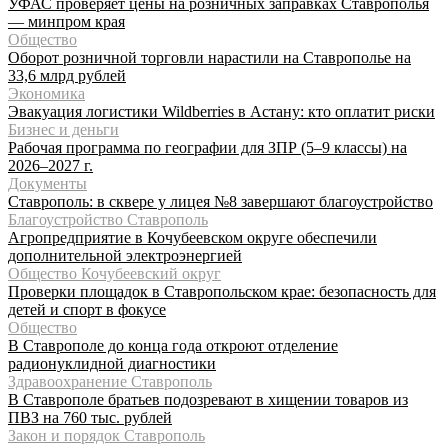
УФАС проверяет цены на розничных заправках Ставрополья
— минпром края
Общество
Оборот розничной торговли нарастили на Ставрополье на
33,6 млрд рублей
Экономика
Эвакуация логистики Wildberries в Астану: кто оплатит риски
Бизнес и деньги
Рабочая программа по географии для ЗПР (5–9 классы) на
2026–2027 г.
Документы
Ставрополь: в сквере у лицея №8 завершают благоустройство
Благоустройство Ставрополь
Агропредприятие в Кочубеевском округе обеспечили
дополнительной электроэнергией
Общество Кочубеевский округ
Проверки площадок в Ставропольском крае: безопасность для
детей и спорт в фокусе
Общество
В Ставрополе до конца года откроют отделение
радионуклидной диагностики
Здравоохранение Ставрополь
В Ставрополе братьев подозревают в хищении товаров из
ПВЗ на 760 тыс. рублей
Закон и порядок Ставрополь