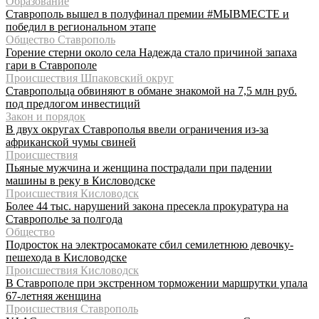
Образование
Ставрополь вышел в полуфинал премии #МЫВМЕСТЕ и
победил в региональном этапе
Общество Ставрополь
Горение стерни около села Надежда стало причиной запаха
гари в Ставрополе
Происшествия Шпаковский округ
Ставропольца обвиняют в обмане знакомой на 7,5 млн руб.
под предлогом инвестиций
Закон и порядок
В двух округах Ставрополья ввели ограничения из-за
африканской чумы свиней
Происшествия
Пьяные мужчина и женщина пострадали при падении
машины в реку в Кисловодске
Происшествия Кисловодск
Более 44 тыс. нарушений закона пресекла прокуратура на
Ставрополье за полгода
Общество
Подросток на электросамокате сбил семилетнюю девочку-
пешехода в Кисловодске
Происшествия Кисловодск
В Ставрополе при экстренном торможении маршрутки упала
67-летняя женщина
Происшествия Ставрополь