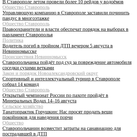
В Ставрополе летом провели более 10 рейдов у водоёмов
Общество Ставрополь
Управляющую компанию в Ставрополе заставили починить
пандус в многоэтажке
Общество Ставрополь
Правоохранители и власти обеспечат порядок на выборах в
парламент Ставрополья
Политика
Водитель погиб в тройном ДТП вечером 5 августа в
Невинномысске
Происшествия Невинномысск
Ставропольчанка пойдёт под суд за повреждение автомобиля
соседки сухими ветками
Закон и порядок Новоалександровский округ
Спортивный и интеллектуальный турнир в Ставрополе
собрал 14 команд
Общество Ставрополь
Открытый чемпионат России по пахоте пройдёт в
Минеральных Водах 14–16 августа
Сельское хозяйство
Танатопрактик Горушкин: Нас просят продать вещи
покойников для наведения порчи
Общество
Ставропольчанин возместит затраты на санавиацию для
пострадавшей в ДТП