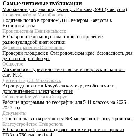
Самые читаемые публикации
Мороженое у отдела продаж на ул. Ишкова, 99/1 (7 августа)
Новости района Михайловск
Водитель погиб в тройном ДТП вечером 5 августа в
Невинномысске
Происшествия Невинномысск
В Ставрополе до конца года откроют отделение
радионуклидной диагностики
Здравоохранение Ставрополь
Проверки площадок в Ставропольском крае: безопасность для
детей и спорт в фокусе
Общество
Михайловск: туристические навыки и творческие панно в
саду №31
Детский сад 31 Михайловск
Агропредприятие в Кочубеевском округе обеспечили
дополнительной электроэнергией
Общество Кочубеевский округ
Рабочие программы по географии для 5-11 классов на 2026-
2027 год
Документы
Ставрополь: в сквере у лицея №8 завершают благоустройство
Благоустройство Ставрополь
В Ставрополе братьев подозревают в хищении товаров из
ПВЗ на 760 тыс. рублей