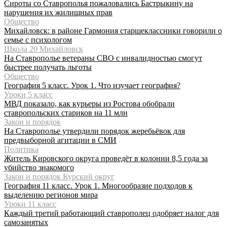
Сироты со Ставрополья пожаловались Бастрыкину на
нарушения их жилищных прав
Общество
Михайловск: в районе Гармония старшеклассники говорили о
семье с психологом
Школа 20 Михайловск
На Ставрополье ветераны СВО с инвалидностью смогут
быстрее получать льготы
Общество
География 5 класс. Урок 1. Что изучает география?
Уроки 5 класс
МВД показало, как курьеры из Ростова обобрали
ставропольских стариков на 11 млн
Закон и порядок
На Ставрополье утвердили порядок жеребьёвок для
предвыборной агитации в СМИ
Политика
Житель Кировского округа проведёт в колонии 8,5 года за
убийство знакомого
Закон и порядок Курский округ
География 11 класс. Урок 1. Многообразие подходов к
выделению регионов мира
Уроки 11 класс
Каждый третий работающий ставрополец одобряет налог для
самозанятых