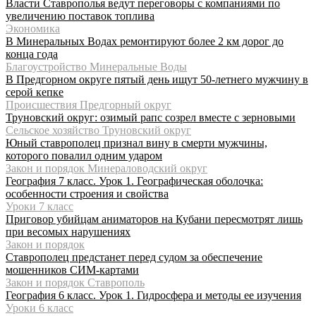
Власти Ставрополья ведут переговоры с компаниями по
увеличению поставок топлива
Экономика
В Минеральных Водах ремонтируют более 2 км дорог до
конца года
Благоустройство Минеральные Воды
В Предгорном округе пятый день ищут 50-летнего мужчину в
серой кепке
Происшествия Предгорный округ
Труновский округ: озимый рапс созрел вместе с зерновыми
Сельское хозяйство Труновский округ
Юный ставрополец признал вину в смерти мужчины,
которого повалил одним ударом
Закон и порядок Минераловодский округ
География 7 класс. Урок 1. Географическая оболочка:
особенности строения и свойства
Уроки 7 класс
Приговор убийцам аниматоров на Кубани пересмотрят лишь
при весомых нарушениях
Закон и порядок
Ставрополец предстанет перед судом за обеспечение
мошенников СИМ-картами
Закон и порядок Ставрополь
География 6 класс. Урок 1. Гидросфера и методы ее изучения
Уроки 6 класс