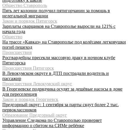
подготовку к школе
Общество Ставрополь
Пять лет колонии получил пятигорчанин за помощь в
нелегальной миграции
Закон и порядок Пятигорск
Зарплаты сварщиков на Ставрополье выросли на 121% с
начала года
Общество
На трассе «Кавказ» на Ставрополье под колёсами легковушки
погиб пешеход
Происшествия
Росгвардейцы пресекли массовую драку в ночном клубе
Пятигорска
Происшествия Пятигорск
В Левокумском округе в ДТП пострадали водитель и
пассажир
Происшествия Левокумский округ
В Георгиевске подрядчика осудят за дешёвые насосы в доме
для переселенцев
Закон и порядок Георгиевск
Предгорный округ: 1 сентября за парты сядут более 2 тыс.
первоклассников
Образование Предгорный округ
Управление Следкома по Ставрополью проверяет
информацию о сбитом на СИМе ребёнке