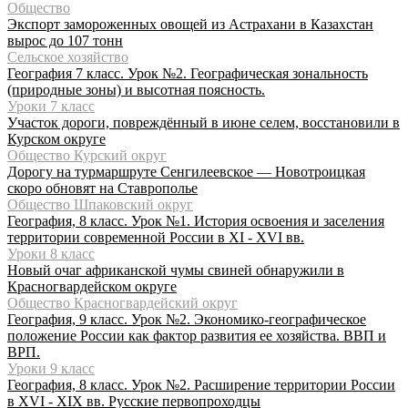
Общество
Экспорт замороженных овощей из Астрахани в Казахстан
вырос до 107 тонн
Сельское хозяйство
География 7 класс. Урок №2. Географическая зональность
(природные зоны) и высотная поясность.
Уроки 7 класс
Участок дороги, повреждённый в июне селем, восстановили в
Курском округе
Общество Курский округ
Дорогу на турмаршруте Сенгилеевское — Новотроицкая
скоро обновят на Ставрополье
Общество Шпаковский округ
География, 8 класс. Урок №1. История освоения и заселения
территории современной России в XI - XVI вв.
Уроки 8 класс
Новый очаг африканской чумы свиней обнаружили в
Красногвардейском округе
Общество Красногвардейский округ
География, 9 класс. Урок №2. Экономико-географическое
положение России как фактор развития ее хозяйства. ВВП и
ВРП.
Уроки 9 класс
География, 8 класс. Урок №2. Расширение территории России
в XVI - XIX вв. Русские первопроходцы