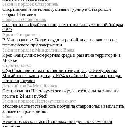
Закон и порядок Ставрополь
Спортивный и интеллектуальный турнир в Ставрополе
собрал 14 команд
Общество Ставрополь
Ставрополь: «Крайтеплоэнерго» отправил гумконвой бойцам
СВО
Армия Ставрополь
В Минеральных Водах осудили разбойника, напавшего на
полицейского при задержании
Закон и порядок Минеральные Воды
Ирек Файзуллин: комфортная среда и развитие территорий в
Москве
Строительство
СУдебные приставы поставили точку в разделе имущества
Михайловск: как в детсаду №34 в районе Гармония проводят
летние прогулки
Детский сад 34 Михайловск
Отец и сын из Нефтекумского округа осуждены за хищение
гранта в 24 млн рублей
Закон и порядок Нефтекумский округ
Уголовная ответственность побудила ставропольца выплатить
алименты троим детям
Общество
Невинномысск: семья Ивановых победила в «Семейной
зарнице»