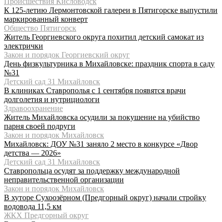
Происшествия Кисловодск
К 125-летию Лермонтовской галереи в Пятигорске выпустили
маркированный конверт
Общество Пятигорск
Житель Георгиевского округа похитил детский самокат из
электрички
Закон и порядок Георгиевский округ
День физкультурника в Михайловске: праздник спорта в саду
№31
Детский сад 31 Михайловск
В клиниках Ставрополья с 1 сентября появятся врачи
долголетия и нутрициологи
Здравоохранение
Житель Михайловска осудили за покушение на убийство
парня своей подруги
Закон и порядок Михайловск
Михайловск: ДОУ №31 заняло 2 место в конкурсе «Двор
детства — 2026»
Детский сад 31 Михайловск
Ставропольца осудят за поддержку международной
неправительственной организации
Закон и порядок Михайловск
В хуторе Сухоозёрном (Предгорный округ) начали стройку
водовода 11,5 км
ЖКХ Предгорный округ