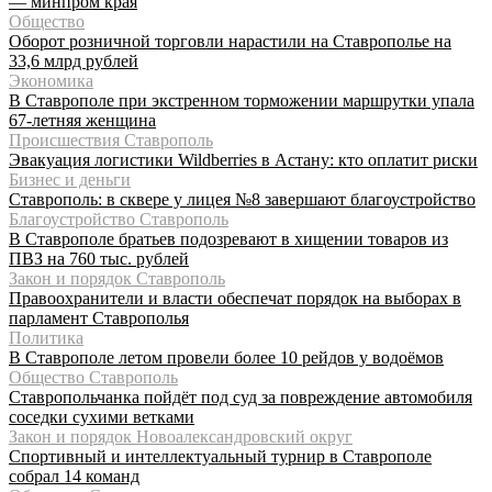
— минпром края
Общество
Оборот розничной торговли нарастили на Ставрополье на
33,6 млрд рублей
Экономика
В Ставрополе при экстренном торможении маршрутки упала
67-летняя женщина
Происшествия Ставрополь
Эвакуация логистики Wildberries в Астану: кто оплатит риски
Бизнес и деньги
Ставрополь: в сквере у лицея №8 завершают благоустройство
Благоустройство Ставрополь
В Ставрополе братьев подозревают в хищении товаров из
ПВЗ на 760 тыс. рублей
Закон и порядок Ставрополь
Правоохранители и власти обеспечат порядок на выборах в
парламент Ставрополья
Политика
В Ставрополе летом провели более 10 рейдов у водоёмов
Общество Ставрополь
Ставропольчанка пойдёт под суд за повреждение автомобиля
соседки сухими ветками
Закон и порядок Новоалександровский округ
Спортивный и интеллектуальный турнир в Ставрополе
собрал 14 команд