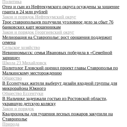
Политика
Отец и сын из Нефтекумского округа осуждены за хищение
гранта в 24 млн рублей
Закон и порядок Нефтекумский округ
Трое ставропольцев получили уголовное дело за сбыт 76
банковских карт мошенникам
Закон и порядок Георгиевский округ
Мелиорация на Ставрополье: рост орошения поддержит
семена
Сельское хозяйство
Невинномысск: семья Ивановых победила в «Семейной
зарнице»
Школа 23 Михайловск
Политолог Еловский оценил проект главы Ставрополья по
Малкинскому месторождению
Общество
В Ессентуках жители выберут дизайн входной группы для
микрорайона Южного
Общество Ессентуки
В Нальчике задержали гостью из Ростовской области,
укравшую детскую коляску
Закон и порядок
Квадроциклы для тушения лесных пожаров закупили на
Ставрополье
Природа