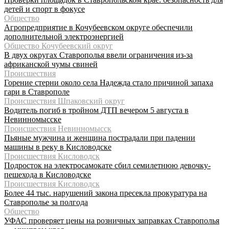
детей и спорт в фокусе
Общество
Агропредприятие в Кочубеевском округе обеспечили
дополнительной электроэнергией
Общество Кочубеевский округ
В двух округах Ставрополья ввели ограничения из-за
африканской чумы свиней
Происшествия
Горение стерни около села Надежда стало причиной запаха
гари в Ставрополе
Происшествия Шпаковский округ
Водитель погиб в тройном ДТП вечером 5 августа в
Невинномысске
Происшествия Невинномысск
Пьяные мужчина и женщина пострадали при падении
машины в реку в Кисловодске
Происшествия Кисловодск
Подросток на электросамокате сбил семилетнюю девочку-
пешехода в Кисловодске
Происшествия Кисловодск
Более 44 тыс. нарушений закона пресекла прокуратура на
Ставрополье за полгода
Общество
УФАС проверяет цены на розничных заправках Ставрополья