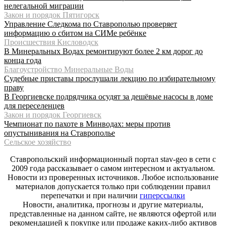
нелегальной миграции
Закон и порядок Пятигорск
Управление Следкома по Ставрополью проверяет
информацию о сбитом на СИМе ребёнке
Происшествия Кисловодск
В Минеральных Водах ремонтируют более 2 км дорог до
конца года
Благоустройство Минеральные Воды
Судебные приставы прослушали лекцию по избирательному
праву
В Георгиевске подрядчика осудят за дешёвые насосы в доме
для переселенцев
Закон и порядок Георгиевск
Чемпионат по пахоте в Минводах: меры против
опустынивания на Ставрополье
Сельское хозяйство
Ставропольский информационный портал stav-geo в сети с
2009 года рассказывает о самом интересном и актуальном.
Новости из проверенных источников. Любое использование
материалов допускается только при соблюдении правил
перепечатки и при наличии
гиперссылки
Новости, аналитика, прогнозы и другие материалы,
представленные на данном сайте, не являются офертой или
рекомендацией к покупке или продаже каких-либо активов