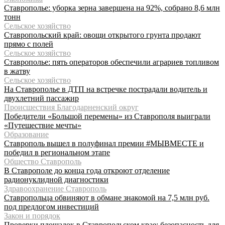
Ставрополье: уборка зерна завершена на 92%, собрано 8,6 млн
тонн
Сельское хозяйство
Ставропольский край: овощи открытого грунта продают
прямо с полей
Сельское хозяйство
Ставрополье: пять операторов обеспечили аграриев топливом
в жатву
Сельское хозяйство
На Ставрополье в ДТП на встречке пострадали водитель и
двухлетний пассажир
Происшествия Благодарненский округ
Победители «Большой перемены» из Ставрополя выиграли
«Путешествие мечты»
Образование
Ставрополь вышел в полуфинал премии #МЫВМЕСТЕ и
победил в региональном этапе
Общество Ставрополь
В Ставрополе до конца года откроют отделение
радионуклидной диагностики
Здравоохранение Ставрополь
Ставропольца обвиняют в обмане знакомой на 7,5 млн руб.
под предлогом инвестиций
Закон и порядок
Проверки площадок в Ставропольском крае: безопасность для