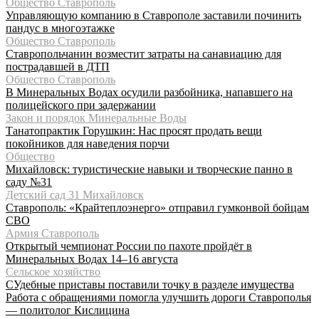
Общество Ставрополь
Управляющую компанию в Ставрополе заставили починить
пандус в многоэтажке
Общество Ставрополь
Ставропольчанин возместит затраты на санавиацию для
пострадавшей в ДТП
Общество Ставрополь
В Минеральных Водах осудили разбойника, напавшего на
полицейского при задержании
Закон и порядок Минеральные Воды
Танатопрактик Горушкин: Нас просят продать вещи
покойников для наведения порчи
Общество
Михайловск: туристические навыки и творческие панно в
саду №31
Детский сад 31 Михайловск
Ставрополь: «Крайтеплоэнерго» отправил гумконвой бойцам
СВО
Армия Ставрополь
Открытый чемпионат России по пахоте пройдёт в
Минеральных Водах 14–16 августа
Сельское хозяйство
СУдебные приставы поставили точку в разделе имущества
Работа с обращениями помогла улучшить дороги Ставрополья
— политолог Кислицина