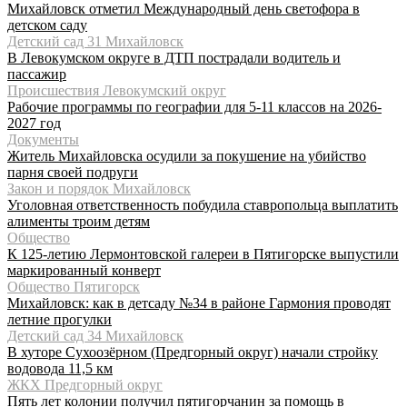
Михайловск отметил Международный день светофора в
детском саду
Детский сад 31 Михайловск
В Левокумском округе в ДТП пострадали водитель и
пассажир
Происшествия Левокумский округ
Рабочие программы по географии для 5-11 классов на 2026-
2027 год
Документы
Житель Михайловска осудили за покушение на убийство
парня своей подруги
Закон и порядок Михайловск
Уголовная ответственность побудила ставропольца выплатить
алименты троим детям
Общество
К 125-летию Лермонтовской галереи в Пятигорске выпустили
маркированный конверт
Общество Пятигорск
Михайловск: как в детсаду №34 в районе Гармония проводят
летние прогулки
Детский сад 34 Михайловск
В хуторе Сухоозёрном (Предгорный округ) начали стройку
водовода 11,5 км
ЖКХ Предгорный округ
Пять лет колонии получил пятигорчанин за помощь в