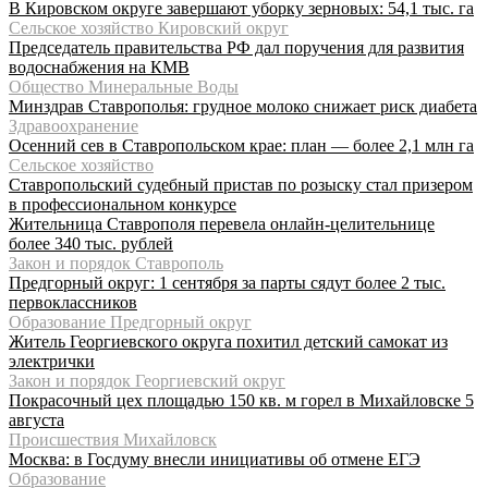
В Кировском округе завершают уборку зерновых: 54,1 тыс. га
Сельское хозяйство Кировский округ
Председатель правительства РФ дал поручения для развития
водоснабжения на КМВ
Общество Минеральные Воды
Минздрав Ставрополья: грудное молоко снижает риск диабета
Здравоохранение
Осенний сев в Ставропольском крае: план — более 2,1 млн га
Сельское хозяйство
Ставропольский судебный пристав по розыску стал призером
в профессиональном конкурсе
Жительница Ставрополя перевела онлайн-целительнице
более 340 тыс. рублей
Закон и порядок Ставрополь
Предгорный округ: 1 сентября за парты сядут более 2 тыс.
первоклассников
Образование Предгорный округ
Житель Георгиевского округа похитил детский самокат из
электрички
Закон и порядок Георгиевский округ
Покрасочный цех площадью 150 кв. м горел в Михайловске 5
августа
Происшествия Михайловск
Москва: в Госдуму внесли инициативы об отмене ЕГЭ
Образование