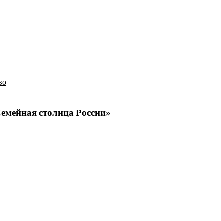
История
Путеводитель
Гео-образование
во
Семейная столица России»