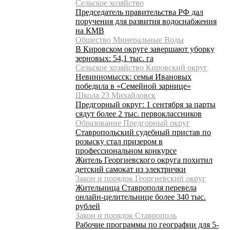
Сельское хозяйство
Председатель правительства РФ дал
поручения для развития водоснабжения
на КМВ
Общество Минеральные Воды
В Кировском округе завершают уборку
зерновых: 54,1 тыс. га
Сельское хозяйство Кировский округ
Невинномысск: семья Ивановых
победила в «Семейной зарнице»
Школа 23 Михайловск
Предгорный округ: 1 сентября за парты
сядут более 2 тыс. первоклассников
Образование Предгорный округ
Ставропольский судебный пристав по
розыску стал призером в
профессиональном конкурсе
Житель Георгиевского округа похитил
детский самокат из электрички
Закон и порядок Георгиевский округ
Жительница Ставрополя перевела
онлайн-целительнице более 340 тыс.
рублей
Закон и порядок Ставрополь
Рабочие программы по географии для 5-