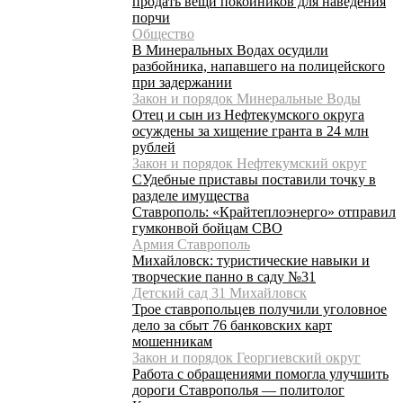
продать вещи покойников для наведения
порчи
Общество
В Минеральных Водах осудили
разбойника, напавшего на полицейского
при задержании
Закон и порядок Минеральные Воды
Отец и сын из Нефтекумского округа
осуждены за хищение гранта в 24 млн
рублей
Закон и порядок Нефтекумский округ
СУдебные приставы поставили точку в
разделе имущества
Ставрополь: «Крайтеплоэнерго» отправил
гумконвой бойцам СВО
Армия Ставрополь
Михайловск: туристические навыки и
творческие панно в саду №31
Детский сад 31 Михайловск
Трое ставропольцев получили уголовное
дело за сбыт 76 банковских карт
мошенникам
Закон и порядок Георгиевский округ
Работа с обращениями помогла улучшить
дороги Ставрополья — политолог