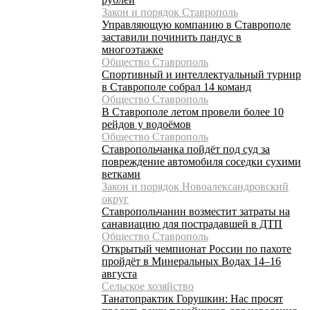
Закон и порядок Ставрополь
Управляющую компанию в Ставрополе
заставили починить пандус в
многоэтажке
Общество Ставрополь
Спортивный и интеллектуальный турнир
в Ставрополе собрал 14 команд
Общество Ставрополь
В Ставрополе летом провели более 10
рейдов у водоёмов
Общество Ставрополь
Ставропольчанка пойдёт под суд за
повреждение автомобиля соседки сухими
ветками
Закон и порядок Новоалександровский
округ
Ставропольчанин возместит затраты на
санавиацию для пострадавшей в ДТП
Общество Ставрополь
Открытый чемпионат России по пахоте
пройдёт в Минеральных Водах 14–16
августа
Сельское хозяйство
Танатопрактик Горушкин: Нас просят