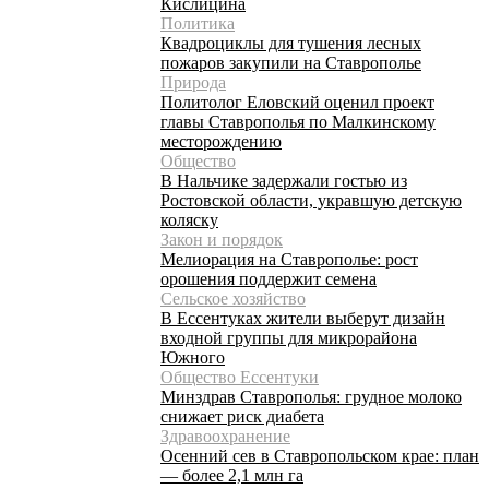
Кислицина
Политика
Квадроциклы для тушения лесных
пожаров закупили на Ставрополье
Природа
Политолог Еловский оценил проект
главы Ставрополья по Малкинскому
месторождению
Общество
В Нальчике задержали гостью из
Ростовской области, укравшую детскую
коляску
Закон и порядок
Мелиорация на Ставрополье: рост
орошения поддержит семена
Сельское хозяйство
В Ессентуках жители выберут дизайн
входной группы для микрорайона
Южного
Общество Ессентуки
Минздрав Ставрополья: грудное молоко
снижает риск диабета
Здравоохранение
Осенний сев в Ставропольском крае: план
— более 2,1 млн га