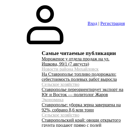
Вход
|
Регистрация
Самые читаемые публикации
Мороженое у отдела продаж на ул.
Ишкова, 99/1 (7 августа)
Новости района Михайловск
На Ставрополье топливо подорожало:
себестоимость полевых работ выросла
Сельское хозяйство
Ставрополье переориентирует экспорт на
Юг и Восток — политолог Жаров
Экономика
Ставрополье: уборка зерна завершена на
92%, собрано 8,6 млн тонн
Сельское хозяйство
Ставропольский край: овощи открытого
грунта продают прямо с полей