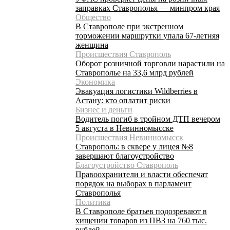
заправках Ставрополья — минпром края
Общество
В Ставрополе при экстренном
торможении маршрутки упала 67-летняя
женщина
Происшествия Ставрополь
Оборот розничной торговли нарастили на
Ставрополье на 33,6 млрд рублей
Экономика
Эвакуация логистики Wildberries в
Астану: кто оплатит риски
Бизнес и деньги
Водитель погиб в тройном ДТП вечером
5 августа в Невинномысске
Происшествия Невинномысск
Ставрополь: в сквере у лицея №8
завершают благоустройство
Благоустройство Ставрополь
Правоохранители и власти обеспечат
порядок на выборах в парламент
Ставрополья
Политика
В Ставрополе братьев подозревают в
хищении товаров из ПВЗ на 760 тыс.
рублей