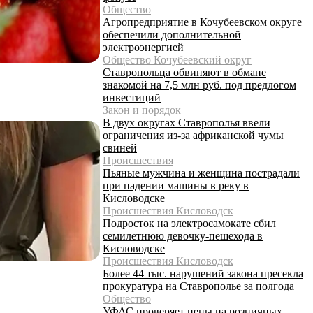
Общество
Агропредприятие в Кочубеевском округе
обеспечили дополнительной
электроэнергией
Общество Кочубеевский округ
Ставропольца обвиняют в обмане
знакомой на 7,5 млн руб. под предлогом
инвестиций
Закон и порядок
В двух округах Ставрополья ввели
ограничения из-за африканской чумы
свиней
Происшествия
Пьяные мужчина и женщина пострадали
при падении машины в реку в
Кисловодске
Происшествия Кисловодск
Подросток на электросамокате сбил
семилетнюю девочку-пешехода в
Кисловодске
Происшествия Кисловодск
Более 44 тыс. нарушений закона пресекла
прокуратура на Ставрополье за полгода
Общество
УФАС проверяет цены на розничных