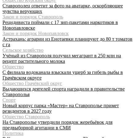
Общество Курский округ
Ставрополец ответит за фото на аватарке, оскорбляющее
чувства верующих
Закон и порядок Ставрополь
Рецидивиста поймали с 17 зип-пакетами наркотиков в
Новопавловске
Закон и порядок Новопавловск
Астрахань: аграрии из Енотаевки планируют до 80 т томатов
с га
Сельское хозяйство
Учёный из Ставрополя получил мегагрант в 250 млн на
рецепт растительного молока
Общество
С филиала водоканала взыскали ущерб за гибель рыбы в
Грачёвском округе
Общество Грачёвский округ
Выдающихся деятелей спорта наградили в правительстве
Ставрополья
Спорт
Новый корпус парка «Мастер» на Ставрополье примет
резидентов в 2027 году
Общество Ставрополь
На Ставрополье утвердили порядок жеребьёвок для
предвыборной агитации в СМИ
Политика