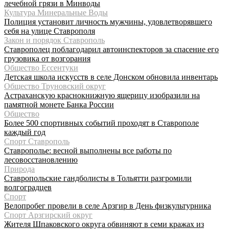
лечебной грязи в Минводы
Культура Минеральные Воды
Полиция установит личность мужчины, удовлетворявшего
себя на улице Ставрополя
Закон и порядок Ставрополь
Ставрополец поблагодарил автоинспекторов за спасение его
грузовика от возгорания
Общество Ессентуки
Детская школа искусств в селе Донском обновила инвентарь
Общество Труновский округ
Астраханскую краснокнижную ящерицу изобразили на
памятной монете Банка России
Общество
Более 500 спортивных событий проходят в Ставрополе
каждый год
Спорт Ставрополь
Ставрополье: весной выполнены все работы по
лесовосстановлению
Природа
Ставропольские гандболисты в Тольятти разгромили
волгоградцев
Спорт
Велопробег провели в селе Арзгир в День физкультурника
Спорт Арзгирский округ
Жителя Шпаковского округа обвиняют в семи кражах из