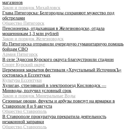
магазинов
Закон и порядок Михайловск
Глава Пятигорска: Белгородцы сохраняют мужество под
обстрелами
Общество Пятигорск
Пенсионерка, отдыхавшая в Железноводске, отдала
мошенникам 1,3 млн рублей
Закон и порядок Железноводск
Из Пятигорска отправили очередную гуманитарную помощь
бойцам СВО
Армия Пятигорск
В селе Эдиссия Курского округа благоустроили стадион
Спорт Курский округ
Церемония закрытия фестиваля «Хрустальный ИсточникЪ»
состоялась в Ессентуках
Культура Ессентуки
Хулиган, стрелявший в электропоезд Кисловодск —
Минводы, получил условный срок
Закон и порядок Минеральные Воды
Сезонные овощи, фрукты и арбузы повезут на ярмарки в
Ставрополе 8 и 9 августа
Общество Ставрополь
В Ставрополе прокуратура прекратила деятельность
незаконной заправки
Общество Ставрополь