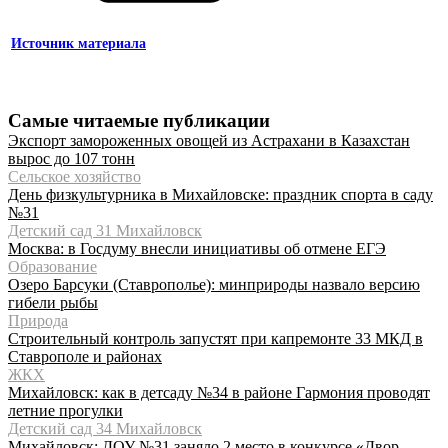
Источник материала
Самые читаемые публикации
Экспорт замороженных овощей из Астрахани в Казахстан
вырос до 107 тонн
Сельское хозяйство
День физкультурника в Михайловске: праздник спорта в саду
№31
Детский сад 31 Михайловск
Москва: в Госдуму внесли инициативы об отмене ЕГЭ
Образование
Озеро Барсуки (Ставрополье): минприроды назвало версию
гибели рыбы
Природа
Строительный контроль запустят при капремонте 33 МКД в
Ставрополе и районах
ЖКХ
Михайловск: как в детсаду №34 в районе Гармония проводят
летние прогулки
Детский сад 34 Михайловск
Михайловск: ДОУ №31 заняло 2 место в конкурсе «Двор