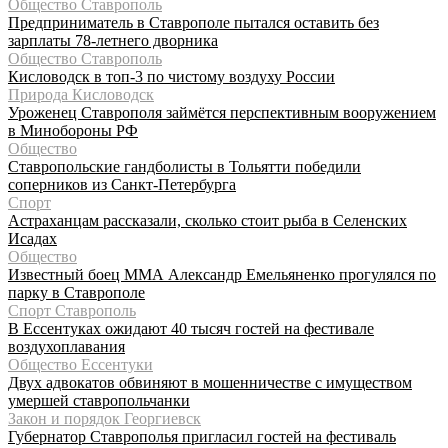
Общество Ставрополь
Предприниматель в Ставрополе пытался оставить без
зарплаты 78-летнего дворника
Общество Ставрополь
Кисловодск в топ-3 по чистому воздуху России
Природа Кисловодск
Уроженец Ставрополя займётся перспективным вооружением
в Минобороны РФ
Общество
Ставропольские гандболисты в Тольятти победили
соперников из Санкт-Петербурга
Спорт
Астраханцам рассказали, сколько стоит рыба в Селенских
Исадах
Общество
Известный боец ММА Александр Емельяненко прогулялся по
парку в Ставрополе
Спорт Ставрополь
В Ессентуках ожидают 40 тысяч гостей на фестивале
воздухоплавания
Общество Ессентуки
Двух адвокатов обвиняют в мошенничестве с имуществом
умершей ставропольчанки
Закон и порядок Георгиевск
Губернатор Ставрополья пригласил гостей на фестиваль