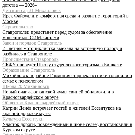
детства — 2026»
Детский сад 31 Михайловск
Ирек Файзуллин: комфортная среда и развитие территорий в
Москве
Строительство
Ставрополец предстанет перед судом за обеспечение
мошенников СИМ-картами
Закон и порядок Ставрополь
21-летняя мотоциклистка выехала на встречную полосу и
разбилась в Ставрополе
Происшествия Ставрополь
СКФУ проведёт Школу студенческого туризма в Бишкеке
Образование Ставрополь
Михайловск: в районе Гармония старшеклассники говорили о
семье с психологом
Школа 20 Михайловск
Новый очаг африканской чумы свиней обнаружили в
Красногвардейском округе
Общество Красногвардейский округ
Катрин Денёв встречает гостей и жителей Ессентуков на
красной дорожке музея
Культура Ессентуки
Участок дороги, повреждённый в июне селем, восстановили в
Курском округе