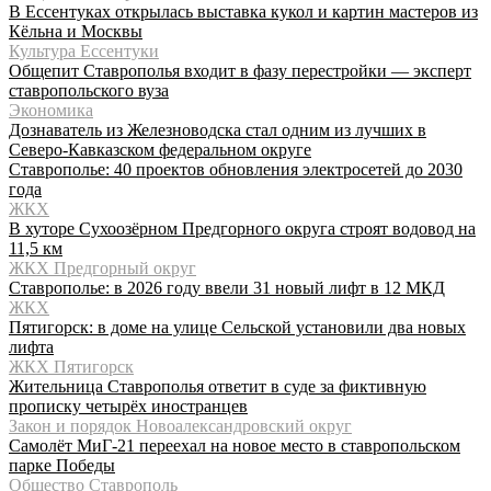
В Ессентуках открылась выставка кукол и картин мастеров из
Кёльна и Москвы
Культура Ессентуки
Общепит Ставрополья входит в фазу перестройки — эксперт
ставропольского вуза
Экономика
Дознаватель из Железноводска стал одним из лучших в
Северо-Кавказском федеральном округе
Ставрополье: 40 проектов обновления электросетей до 2030
года
ЖКХ
В хуторе Сухоозёрном Предгорного округа строят водовод на
11,5 км
ЖКХ Предгорный округ
Ставрополье: в 2026 году ввели 31 новый лифт в 12 МКД
ЖКХ
Пятигорск: в доме на улице Сельской установили два новых
лифта
ЖКХ Пятигорск
Жительница Ставрополья ответит в суде за фиктивную
прописку четырёх иностранцев
Закон и порядок Новоалександровский округ
Самолёт МиГ-21 переехал на новое место в ставропольском
парке Победы
Общество Ставрополь