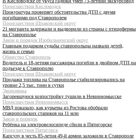
В Кисловодске от укуса гадюки умер 73-летний экскурсовод
Происшествия Кисловодск
Прокуратура проверяет обстоятельства ДТП с двумя
погибшими под Ставрополем
Происшествия Шпаковский округ
21 мигранта задержали и выдворили из страны с птицефермы
на Ставрополье
Закон и порядок Изобильненский округ
Главным подарком судьбы ставропольцы назвали детей,
жизнь и семью
Общество Ставрополь
Водитель и 18-летняя пассажирка погибли в двойном ДТП на
подъезде к Ставрополю
Происшествия Шпаковский округ
Продажи топлива на Ставрополье стабилизировались на
уровне 2,5 тыс. тонн в сутки
Экономика
Загоревшуюся хозпостройку тушили в Невинномысске
Происшествия Невинномысск
МВД показало, как курьеры из Ростова обобрали
ставропольских стариков на 11 млн
Закон и порядок
Ребёнка на электровелосипеде сбили в Пятигорске
Происшествия Пятигорск
Капсулу в честь 85-летия 49-й армии заложили в Ставрополе