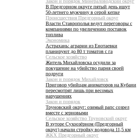
Закон и порядок Минераловодский округ
В Предгорном округе пятый день ищут
50-летнего мужчину в серой кепке
Происшествия Предгорный округ
Власти Ставрополья ведут переговоры с
компаниями по увеличению поставок
топлива
Экономика
Астрахань: аграрии из Енотаевки
планируют до 80 т томатов с га
Сельское хозяйство
Житель Михайловска осудили за
покушение на убийство парня своей
подруги
Закон и порядок Михайловск
Приговор убийцам аниматоров на Кубани
пересмотрят лишь при весомых
нарушениях
Закон и порядок
Труновский округ: озимый рапс созрел
вместе с зерновыми
Сельское хозяйство Труновский округ
В хуторе Сухоозёрном (Предгорный
округ) начали стройку водовода 11,5 км
ЖКХ Предгорный округ