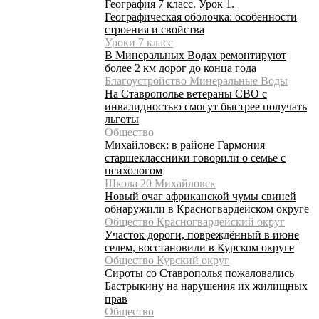
География 7 класс. Урок 1.
Географическая оболочка: особенности
строения и свойства
Уроки 7 класс
В Минеральных Водах ремонтируют
более 2 км дорог до конца года
Благоустройство Минеральные Воды
На Ставрополье ветераны СВО с
инвалидностью смогут быстрее получать
льготы
Общество
Михайловск: в районе Гармония
старшеклассники говорили о семье с
психологом
Школа 20 Михайловск
Новый очаг африканской чумы свиней
обнаружили в Красногвардейском округе
Общество Красногвардейский округ
Участок дороги, повреждённый в июне
селем, восстановили в Курском округе
Общество Курский округ
Сироты со Ставрополья пожаловались
Бастрыкину на нарушения их жилищных
прав
Общество