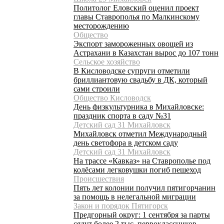
Политолог Еловский оценил проект
главы Ставрополья по Малкинскому
месторождению
Общество
Экспорт замороженных овощей из
Астрахани в Казахстан вырос до 107 тонн
Сельское хозяйство
В Кисловодске супруги отметили
бриллиантовую свадьбу в ДК, который
сами строили
Общество Кисловодск
День физкультурника в Михайловске:
праздник спорта в саду №31
Детский сад 31 Михайловск
Михайловск отметил Международный
день светофора в детском саду
Детский сад 31 Михайловск
На трассе «Кавказ» на Ставрополье под
колёсами легковушки погиб пешеход
Происшествия
Пять лет колонии получил пятигорчанин
за помощь в нелегальной миграции
Закон и порядок Пятигорск
Предгорный округ: 1 сентября за парты
сядут более 2 тыс. первоклассников