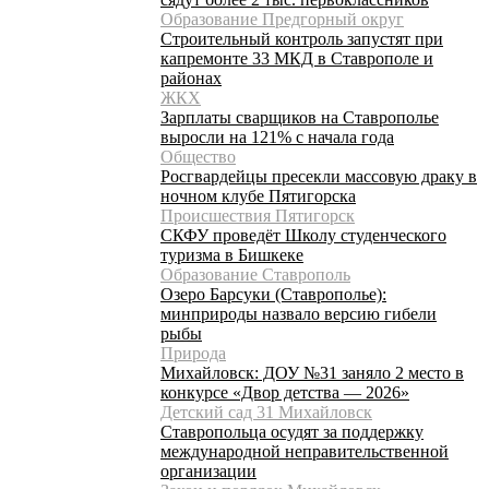
Образование Предгорный округ
Строительный контроль запустят при
капремонте 33 МКД в Ставрополе и
районах
ЖКХ
Зарплаты сварщиков на Ставрополье
выросли на 121% с начала года
Общество
Росгвардейцы пресекли массовую драку в
ночном клубе Пятигорска
Происшествия Пятигорск
СКФУ проведёт Школу студенческого
туризма в Бишкеке
Образование Ставрополь
Озеро Барсуки (Ставрополье):
минприроды назвало версию гибели
рыбы
Природа
Михайловск: ДОУ №31 заняло 2 место в
конкурсе «Двор детства — 2026»
Детский сад 31 Михайловск
Ставропольца осудят за поддержку
международной неправительственной
организации