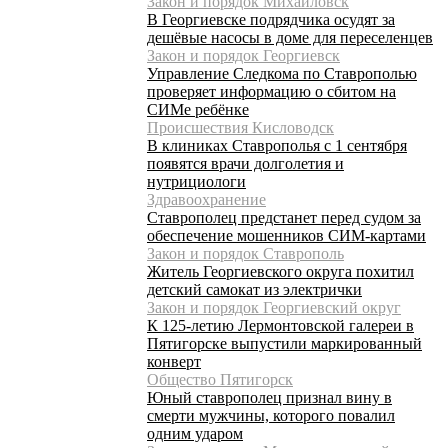
Закон и порядок Михайловск
В Георгиевске подрядчика осудят за
дешёвые насосы в доме для переселенцев
Закон и порядок Георгиевск
Управление Следкома по Ставрополью
проверяет информацию о сбитом на
СИМе ребёнке
Происшествия Кисловодск
В клиниках Ставрополья с 1 сентября
появятся врачи долголетия и
нутрициологи
Здравоохранение
Ставрополец предстанет перед судом за
обеспечение мошенников СИМ-картами
Закон и порядок Ставрополь
Житель Георгиевского округа похитил
детский самокат из электрички
Закон и порядок Георгиевский округ
К 125-летию Лермонтовской галереи в
Пятигорске выпустили маркированный
конверт
Общество Пятигорск
Юный ставрополец признал вину в
смерти мужчины, которого повалил
одним ударом