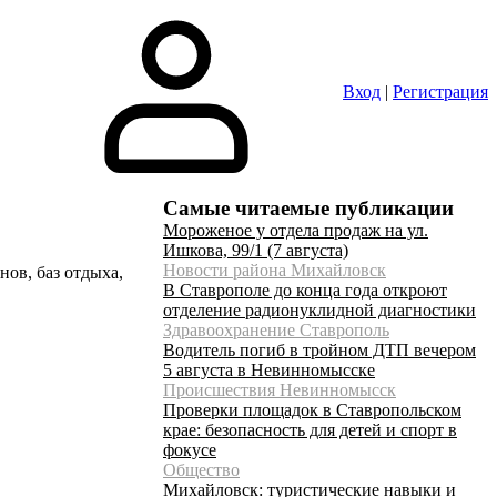
Вход
|
Регистрация
Самые читаемые публикации
Мороженое у отдела продаж на ул.
Ишкова, 99/1 (7 августа)
Новости района Михайловск
нов, баз отдыха,
В Ставрополе до конца года откроют
отделение радионуклидной диагностики
Здравоохранение Ставрополь
Водитель погиб в тройном ДТП вечером
5 августа в Невинномысске
Происшествия Невинномысск
Проверки площадок в Ставропольском
крае: безопасность для детей и спорт в
фокусе
Общество
Михайловск: туристические навыки и