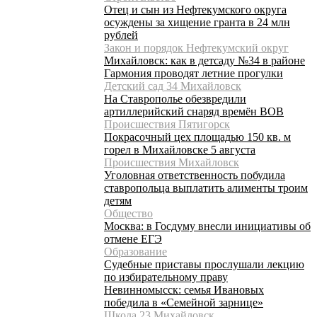
Отец и сын из Нефтекумского округа
осуждены за хищение гранта в 24 млн
рублей
Закон и порядок Нефтекумский округ
Михайловск: как в детсаду №34 в районе
Гармония проводят летние прогулки
Детский сад 34 Михайловск
На Ставрополье обезвредили
артиллерийский снаряд времён ВОВ
Происшествия Пятигорск
Покрасочный цех площадью 150 кв. м
горел в Михайловске 5 августа
Происшествия Михайловск
Уголовная ответственность побудила
ставропольца выплатить алименты троим
детям
Общество
Москва: в Госдуму внесли инициативы об
отмене ЕГЭ
Образование
Судебные приставы прослушали лекцию
по избирательному праву
Невинномысск: семья Ивановых
победила в «Семейной зарнице»
Школа 23 Михайловск