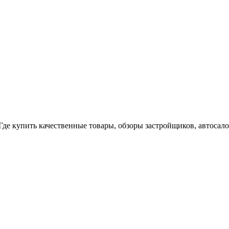
История
Путеводитель
Гео-образование
Где купить качественные товары, обзоры застройщиков, автосало