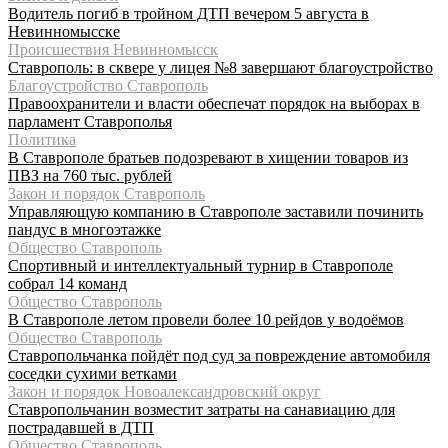
Водитель погиб в тройном ДТП вечером 5 августа в
Невинномысске
Происшествия Невинномысск
Ставрополь: в сквере у лицея №8 завершают благоустройство
Благоустройство Ставрополь
Правоохранители и власти обеспечат порядок на выборах в
парламент Ставрополья
Политика
В Ставрополе братьев подозревают в хищении товаров из
ПВЗ на 760 тыс. рублей
Закон и порядок Ставрополь
Управляющую компанию в Ставрополе заставили починить
пандус в многоэтажке
Общество Ставрополь
Спортивный и интеллектуальный турнир в Ставрополе
собрал 14 команд
Общество Ставрополь
В Ставрополе летом провели более 10 рейдов у водоёмов
Общество Ставрополь
Ставропольчанка пойдёт под суд за повреждение автомобиля
соседки сухими ветками
Закон и порядок Новоалександровский округ
Ставропольчанин возместит затраты на санавиацию для
пострадавшей в ДТП
Общество Ставрополь