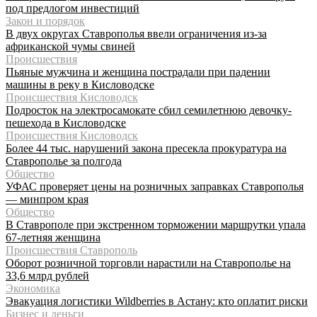
под предлогом инвестиций
Закон и порядок
В двух округах Ставрополья ввели ограничения из-за
африканской чумы свиней
Происшествия
Пьяные мужчина и женщина пострадали при падении
машины в реку в Кисловодске
Происшествия Кисловодск
Подросток на электросамокате сбил семилетнюю девочку-
пешехода в Кисловодске
Происшествия Кисловодск
Более 44 тыс. нарушений закона пресекла прокуратура на
Ставрополье за полгода
Общество
УФАС проверяет цены на розничных заправках Ставрополья
— минпром края
Общество
В Ставрополе при экстренном торможении маршрутки упала
67-летняя женщина
Происшествия Ставрополь
Оборот розничной торговли нарастили на Ставрополье на
33,6 млрд рублей
Экономика
Эвакуация логистики Wildberries в Астану: кто оплатит риски
Бизнес и деньги