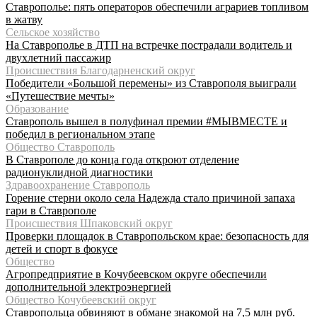
Ставрополье: пять операторов обеспечили аграриев топливом
в жатву
Сельское хозяйство
На Ставрополье в ДТП на встречке пострадали водитель и
двухлетний пассажир
Происшествия Благодарненский округ
Победители «Большой перемены» из Ставрополя выиграли
«Путешествие мечты»
Образование
Ставрополь вышел в полуфинал премии #МЫВМЕСТЕ и
победил в региональном этапе
Общество Ставрополь
В Ставрополе до конца года откроют отделение
радионуклидной диагностики
Здравоохранение Ставрополь
Горение стерни около села Надежда стало причиной запаха
гари в Ставрополе
Происшествия Шпаковский округ
Проверки площадок в Ставропольском крае: безопасность для
детей и спорт в фокусе
Общество
Агропредприятие в Кочубеевском округе обеспечили
дополнительной электроэнергией
Общество Кочубеевский округ
Ставропольца обвиняют в обмане знакомой на 7,5 млн руб.