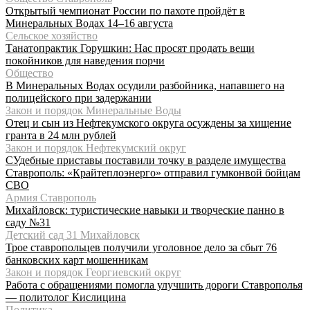
Открытый чемпионат России по пахоте пройдёт в
Минеральных Водах 14–16 августа
Сельское хозяйство
Танатопрактик Горушкин: Нас просят продать вещи
покойников для наведения порчи
Общество
В Минеральных Водах осудили разбойника, напавшего на
полицейского при задержании
Закон и порядок Минеральные Воды
Отец и сын из Нефтекумского округа осуждены за хищение
гранта в 24 млн рублей
Закон и порядок Нефтекумский округ
СУдебные приставы поставили точку в разделе имущества
Ставрополь: «Крайтеплоэнерго» отправил гумконвой бойцам
СВО
Армия Ставрополь
Михайловск: туристические навыки и творческие панно в
саду №31
Детский сад 31 Михайловск
Трое ставропольцев получили уголовное дело за сбыт 76
банковских карт мошенникам
Закон и порядок Георгиевский округ
Работа с обращениями помогла улучшить дороги Ставрополья
— политолог Кислицина
Политика