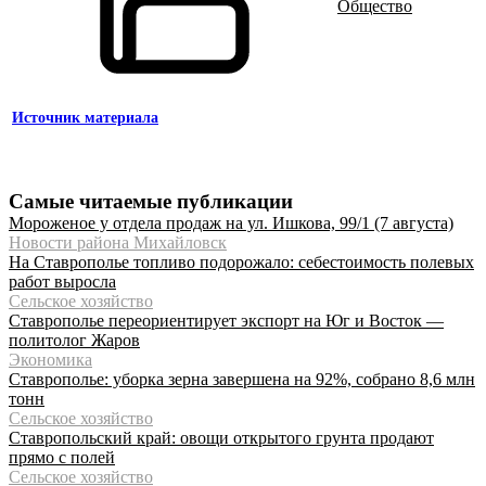
Общество
Источник материала
Самые читаемые публикации
Мороженое у отдела продаж на ул. Ишкова, 99/1 (7 августа)
Новости района Михайловск
На Ставрополье топливо подорожало: себестоимость полевых
работ выросла
Сельское хозяйство
Ставрополье переориентирует экспорт на Юг и Восток —
политолог Жаров
Экономика
Ставрополье: уборка зерна завершена на 92%, собрано 8,6 млн
тонн
Сельское хозяйство
Ставропольский край: овощи открытого грунта продают
прямо с полей
Сельское хозяйство