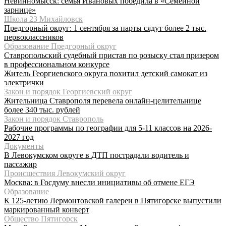
Невинномысск: семья Ивановых победила в «Семейной
зарнице»
Школа 23 Михайловск
Предгорный округ: 1 сентября за парты сядут более 2 тыс.
первоклассников
Образование Предгорный округ
Ставропольский судебный пристав по розыску стал призером
в профессиональном конкурсе
Житель Георгиевского округа похитил детский самокат из
электрички
Закон и порядок Георгиевский округ
Жительница Ставрополя перевела онлайн-целительнице
более 340 тыс. рублей
Закон и порядок Ставрополь
Рабочие программы по географии для 5-11 классов на 2026-
2027 год
Документы
В Левокумском округе в ДТП пострадали водитель и
пассажир
Происшествия Левокумский округ
Москва: в Госдуму внесли инициативы об отмене ЕГЭ
Образование
К 125-летию Лермонтовской галереи в Пятигорске выпустили
маркированный конверт
Общество Пятигорск