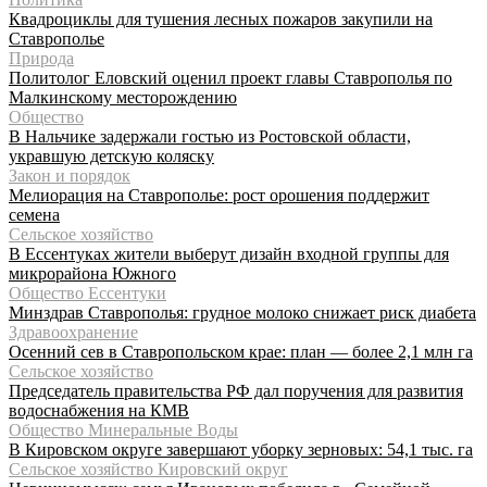
Квадроциклы для тушения лесных пожаров закупили на
Ставрополье
Природа
Политолог Еловский оценил проект главы Ставрополья по
Малкинскому месторождению
Общество
В Нальчике задержали гостью из Ростовской области,
укравшую детскую коляску
Закон и порядок
Мелиорация на Ставрополье: рост орошения поддержит
семена
Сельское хозяйство
В Ессентуках жители выберут дизайн входной группы для
микрорайона Южного
Общество Ессентуки
Минздрав Ставрополья: грудное молоко снижает риск диабета
Здравоохранение
Осенний сев в Ставропольском крае: план — более 2,1 млн га
Сельское хозяйство
Председатель правительства РФ дал поручения для развития
водоснабжения на КМВ
Общество Минеральные Воды
В Кировском округе завершают уборку зерновых: 54,1 тыс. га
Сельское хозяйство Кировский округ