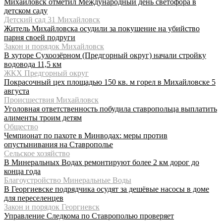
Михайловск отметил Международный день светофора в
детском саду
Детский сад 31 Михайловск
Житель Михайловска осудили за покушение на убийство
парня своей подруги
Закон и порядок Михайловск
В хуторе Сухоозёрном (Предгорный округ) начали стройку
водовода 11,5 км
ЖКХ Предгорный округ
Покрасочный цех площадью 150 кв. м горел в Михайловске 5
августа
Происшествия Михайловск
Уголовная ответственность побудила ставропольца выплатить
алименты троим детям
Общество
Чемпионат по пахоте в Минводах: меры против
опустынивания на Ставрополье
Сельское хозяйство
В Минеральных Водах ремонтируют более 2 км дорог до
конца года
Благоустройство Минеральные Воды
В Георгиевске подрядчика осудят за дешёвые насосы в доме
для переселенцев
Закон и порядок Георгиевск
Управление Следкома по Ставрополью проверяет