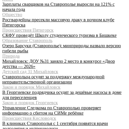
Зарплаты сварщиков на Ставрополье выросли на 121% с
начала года
Общество
Росгвардейцы пресекли массовую драку в ночном клубе
Пятигорска
Происшествия Пятигорск
СКФУ проведёт Школу студенческого туризма в Бишкеке
Образование Ставрополь
Озеро Барсуки (Ставрополье): минприроды назвало версию
гибели рыбы
Природа
Михайловск: ДОУ №31 заняло 2 место в конкурсе «Двор
детства — 2026»
Детский сад 31 Михайловск
Ставропольца осудят за поддержку международной
неправительственной организации
Закон и порядок Михайловск
В Георгиевске подрядчика осудят за дешёвые насосы в доме
для переселенцев
Закон и порядок Георгиевск
Управление Следкома по Ставрополью проверяет
информацию о сбитом на СИМе ребёнке
Происшествия Кисловодск
В клиниках Ставрополья с 1 сентября появятся врачи
долголетия и нутрициологи