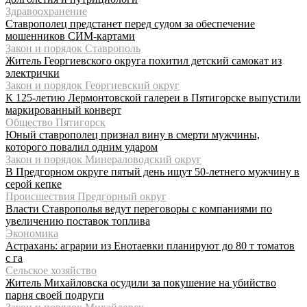
Здравоохранение
Ставрополец предстанет перед судом за обеспечение
мошенников СИМ-картами
Закон и порядок Ставрополь
Житель Георгиевского округа похитил детский самокат из
электрички
Закон и порядок Георгиевский округ
К 125-летию Лермонтовской галереи в Пятигорске выпустили
маркированный конверт
Общество Пятигорск
Юный ставрополец признал вину в смерти мужчины,
которого повалил одним ударом
Закон и порядок Минераловодский округ
В Предгорном округе пятый день ищут 50-летнего мужчину в
серой кепке
Происшествия Предгорный округ
Власти Ставрополья ведут переговоры с компаниями по
увеличению поставок топлива
Экономика
Астрахань: аграрии из Енотаевки планируют до 80 т томатов
с га
Сельское хозяйство
Житель Михайловска осудили за покушение на убийство
парня своей подруги