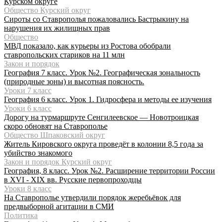
Курском округе
Общество Курский округ
Сироты со Ставрополья пожаловались Бастрыкину на
нарушения их жилищных прав
Общество
МВД показало, как курьеры из Ростова обобрали
ставропольских стариков на 11 млн
Закон и порядок
География 7 класс. Урок №2. Географическая зональность
(природные зоны) и высотная поясность.
Уроки 7 класс
География 6 класс. Урок 1. Гидросфера и методы ее изучения
Уроки 6 класс
Дорогу на турмаршруте Сенгилеевское — Новотроицкая
скоро обновят на Ставрополье
Общество Шпаковский округ
Житель Кировского округа проведёт в колонии 8,5 года за
убийство знакомого
Закон и порядок Курский округ
География, 8 класс. Урок №2. Расширение территории России
в XVI - XIX вв. Русские первопроходцы
Уроки 8 класс
На Ставрополье утвердили порядок жеребьёвок для
предвыборной агитации в СМИ
Политика