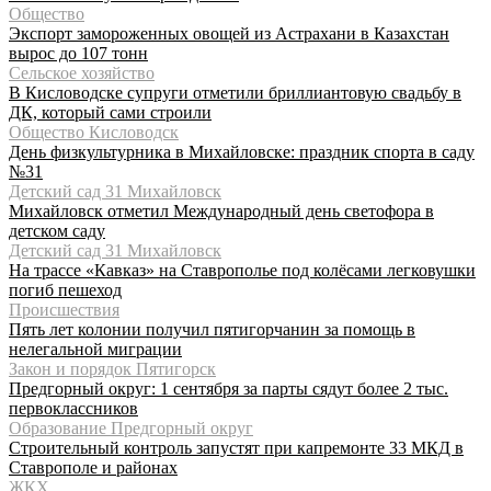
Общество
Экспорт замороженных овощей из Астрахани в Казахстан
вырос до 107 тонн
Сельское хозяйство
В Кисловодске супруги отметили бриллиантовую свадьбу в
ДК, который сами строили
Общество Кисловодск
День физкультурника в Михайловске: праздник спорта в саду
№31
Детский сад 31 Михайловск
Михайловск отметил Международный день светофора в
детском саду
Детский сад 31 Михайловск
На трассе «Кавказ» на Ставрополье под колёсами легковушки
погиб пешеход
Происшествия
Пять лет колонии получил пятигорчанин за помощь в
нелегальной миграции
Закон и порядок Пятигорск
Предгорный округ: 1 сентября за парты сядут более 2 тыс.
первоклассников
Образование Предгорный округ
Строительный контроль запустят при капремонте 33 МКД в
Ставрополе и районах
ЖКХ