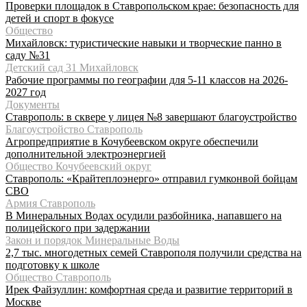
Проверки площадок в Ставропольском крае: безопасность для
детей и спорт в фокусе
Общество
Михайловск: туристические навыки и творческие панно в
саду №31
Детский сад 31 Михайловск
Рабочие программы по географии для 5-11 классов на 2026-
2027 год
Документы
Ставрополь: в сквере у лицея №8 завершают благоустройство
Благоустройство Ставрополь
Агропредприятие в Кочубеевском округе обеспечили
дополнительной электроэнергией
Общество Кочубеевский округ
Ставрополь: «Крайтеплоэнерго» отправил гумконвой бойцам
СВО
Армия Ставрополь
В Минеральных Водах осудили разбойника, напавшего на
полицейского при задержании
Закон и порядок Минеральные Воды
2,7 тыс. многодетных семей Ставрополя получили средства на
подготовку к школе
Общество Ставрополь
Ирек Файзуллин: комфортная среда и развитие территорий в
Москве