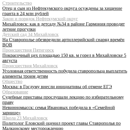
Строительство
Отец и сын из Нефтекумского округа осуждены за хищение
гранта в 24 млн рублей
Закон и порядок Нефтекумский округ
Михайловск: как в детсаду №34 в районе Гармония проводят
летние прогулки
Детский сад 34 Михайловск
На Ставрополье обезвредили артиллерийский снаряд времён
ВОВ
Происшествия Пятигорск
Покрасочный цех площадью 150 кв. м горел в Михайловске 5
августа
Происшествия Михайловск
Уголовная ответственность побудила ставропольца выплатить
алименты троим детям
Общество
Москва: в Госдуму внесли инициативы об отмене ЕГЭ
Образование
Судебные приставы прослушали лекцию по избирательному
праву
Невинномысск: семья Ивановых победила в «Семейной
зарнице»
Школа 23 Михайловск
Политолог Еловский оценил проект главы Ставрополья по
Малкинскому месторождению