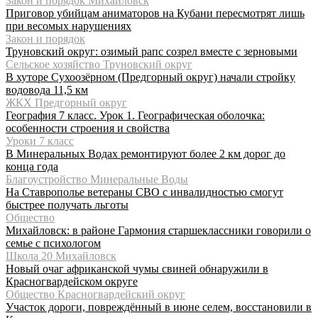
Закон и порядок Михайловск
Приговор убийцам аниматоров на Кубани пересмотрят лишь
при весомых нарушениях
Закон и порядок
Труновский округ: озимый рапс созрел вместе с зерновыми
Сельское хозяйство Труновский округ
В хуторе Сухоозёрном (Предгорный округ) начали стройку
водовода 11,5 км
ЖКХ Предгорный округ
География 7 класс. Урок 1. Географическая оболочка:
особенности строения и свойства
Уроки 7 класс
В Минеральных Водах ремонтируют более 2 км дорог до
конца года
Благоустройство Минеральные Воды
На Ставрополье ветераны СВО с инвалидностью смогут
быстрее получать льготы
Общество
Михайловск: в районе Гармония старшеклассники говорили о
семье с психологом
Школа 20 Михайловск
Новый очаг африканской чумы свиней обнаружили в
Красногвардейском округе
Общество Красногвардейский округ
Участок дороги, повреждённый в июне селем, восстановили в