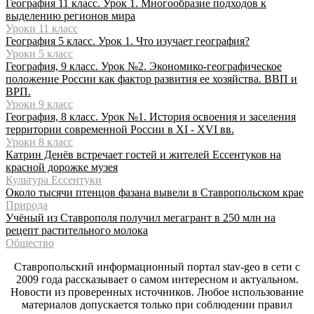
География 11 класс. Урок 1. Многообразие подходов к
выделению регионов мира
Уроки 11 класс
География 5 класс. Урок 1. Что изучает география?
Уроки 5 класс
География, 9 класс. Урок №2. Экономико-географическое
положение России как фактор развития ее хозяйства. ВВП и
ВРП.
Уроки 9 класс
География, 8 класс. Урок №1. История освоения и заселения
территории современной России в XI - XVI вв.
Уроки 8 класс
Катрин Денёв встречает гостей и жителей Ессентуков на
красной дорожке музея
Культура Ессентуки
Около тысячи птенцов фазана вывели в Ставропольском крае
Природа
Учёный из Ставрополя получил мегагрант в 250 млн на
рецепт растительного молока
Общество
Ставропольский информационный портал stav-geo в сети с
2009 года рассказывает о самом интересном и актуальном.
Новости из проверенных источников. Любое использование
материалов допускается только при соблюдении правил