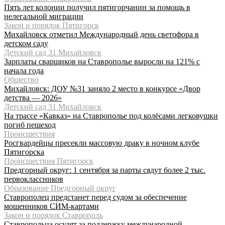
Пять лет колонии получил пятигорчанин за помощь в
нелегальной миграции
Закон и порядок Пятигорск
Михайловск отметил Международный день светофора в
детском саду
Детский сад 31 Михайловск
Зарплаты сварщиков на Ставрополье выросли на 121% с
начала года
Общество
Михайловск: ДОУ №31 заняло 2 место в конкурсе «Двор
детства — 2026»
Детский сад 31 Михайловск
На трассе «Кавказ» на Ставрополье под колёсами легковушки
погиб пешеход
Происшествия
Росгвардейцы пресекли массовую драку в ночном клубе
Пятигорска
Происшествия Пятигорск
Предгорный округ: 1 сентября за парты сядут более 2 тыс.
первоклассников
Образование Предгорный округ
Ставрополец предстанет перед судом за обеспечение
мошенников СИМ-картами
Закон и порядок Ставрополь
Ставропольца осудят за поддержку международной