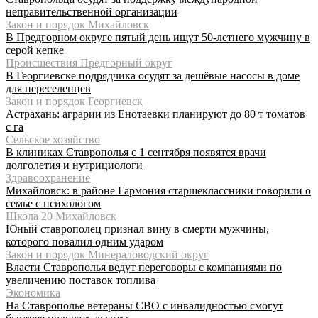
неправительственной организации
Закон и порядок Михайловск
В Предгорном округе пятый день ищут 50-летнего мужчину в
серой кепке
Происшествия Предгорный округ
В Георгиевске подрядчика осудят за дешёвые насосы в доме
для переселенцев
Закон и порядок Георгиевск
Астрахань: аграрии из Енотаевки планируют до 80 т томатов
с га
Сельское хозяйство
В клиниках Ставрополья с 1 сентября появятся врачи
долголетия и нутрициологи
Здравоохранение
Михайловск: в районе Гармония старшеклассники говорили о
семье с психологом
Школа 20 Михайловск
Юный ставрополец признал вину в смерти мужчины,
которого повалил одним ударом
Закон и порядок Минераловодский округ
Власти Ставрополья ведут переговоры с компаниями по
увеличению поставок топлива
Экономика
На Ставрополье ветераны СВО с инвалидностью смогут