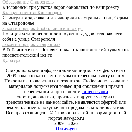
Образование Ставрополь
Кисловодск: три участка дорог обновляют по нацпроекту
Благоустройство Кисловодск
21 мигранта задержали и выдворили из страны с птицефермы
на Ставрополье
Закон и порядок Изобильненский округ
Полиция установит личность мужчины, удовлетворявшего
себя на улице Ставрополя
Закон и порядок Ставрополь
В библиотеке села Летняя Ставка откроют детский культурно-
просветительский центр
Культура
Ставропольский информационный портал stav-geo в сети с
2009 года рассказывает о самом интересном и актуальном.
Новости из проверенных источников. Любое использование
материалов допускается только при соблюдении правил
перепечатки и при наличии
гиперссылки
Новости, аналитика, прогнозы и другие материалы,
представленные на данном сайте, не являются офертой или
рекомендацией к покупке или продаже каких-либо активов
Все права защищены © Ставропольский информационный
портал stav-geo.ru
2009—2026
О stav-geo