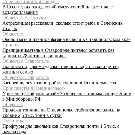
Происшествия Кисловодск
В Ессентуках ожидают 40 тысяч гостей на фестивале
воздухоплавания
Общество Ессентуки
Астраханцам рассказали, сколько стоит рыба в Селенских
Исадах
Общество
Около тысячи птенцов фазана вывели в Ставропольском крае
Природа
Предприниматель в Ставрополе пытался оставить без
зарплаты 78-летнего дворника
Общество Ставрополь
Главным подарком судьбы ставропольцы назвали детей,
жизнь и семью
Общество Ставрополь
Загоревшуюся хозпостройку тушили в Невинномысске
Происшествия Невинномысск
Уроженец Ставрополя займётся перспективным вооружением
в Минобороны РФ
Общество
Продажи топлива на Ставрополье стабилизировались на
уровне 2,5 тыс. тонн в сутки
Экономика
Профтуры для школьников Ставрополя: почти 1,5 тыс. с
начала года