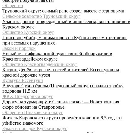
быстрее получать льготы
Общество
Труновский округ: озимый рапс созрел вместе с зерновыми
Сельское хозяйство Труновский округ
Участок дороги, повреждённый в июне селем, восстановили в
Курском округе
Общество Курский округ
Приговор убийцам аниматоров на Кубани пересмотрят лишь
при весомых нарушениях
Закон и порядок
Новый очаг африканской чумы свиней обнаружили в
Красногвардейском округе
Общество Красногвардейский округ
Катрин Денёв встречает гостей и жителей Ессентуков на
красной дорожке музея
Культура Ессентуки
В хуторе Сухоозёрном (Предгорный округ) начали стройку
водовода 11,5 км
ЖКХ Предгорный округ
Дорогу на турмаршруте Сенгилеевское — Новотроицкая
скоро обновят на Ставрополье
Общество Шпаковский округ
Житель Кировского округа проведёт в колонии 8,5 года за
убийство знакомого
Закон и порядок Курский округ