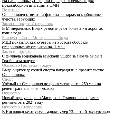
На Ставрополье утвердили порядок жеребьёвок для
предвыборной агитации в СМИ
Политика
Ставрополец ответит за фото на аватарке, оскорбляющее
чувства верующих
Закон и порядок Ставрополь
В Минеральных Водах ремонтируют более 2 км дорог до
конца года
Благоустройство Минеральные Воды
МВД показало, как курьеры из Ростова обобрали
ставропольских стариков на 11 млн
Закон и порядок
С филиала водоканала взыскали ущерб за гибель рыбы в
Грачёвском округе
Общество Грачёвский округ
Выдающихся деятелей спорта наградили в правительстве
Ставрополья
Спорт
Учёный из Ставрополя получил мегагрант в 250 млн на
рецепт растительного молока
Общество
Новый корпус парка «Мастер» на Ставрополье примет
резидентов в 2027 году
Общество Ставрополь
В Кисловодске от укуса гадюки умер 73-летний экскурсовод