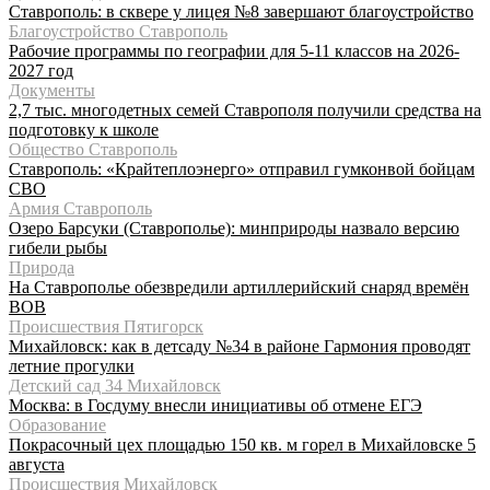
Ставрополь: в сквере у лицея №8 завершают благоустройство
Благоустройство Ставрополь
Рабочие программы по географии для 5-11 классов на 2026-
2027 год
Документы
2,7 тыс. многодетных семей Ставрополя получили средства на
подготовку к школе
Общество Ставрополь
Ставрополь: «Крайтеплоэнерго» отправил гумконвой бойцам
СВО
Армия Ставрополь
Озеро Барсуки (Ставрополье): минприроды назвало версию
гибели рыбы
Природа
На Ставрополье обезвредили артиллерийский снаряд времён
ВОВ
Происшествия Пятигорск
Михайловск: как в детсаду №34 в районе Гармония проводят
летние прогулки
Детский сад 34 Михайловск
Москва: в Госдуму внесли инициативы об отмене ЕГЭ
Образование
Покрасочный цех площадью 150 кв. м горел в Михайловске 5
августа
Происшествия Михайловск