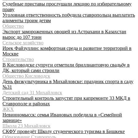
Судебные приставы прослушали лекцию по избирательному
праву
Уголовная ответственность побудила ставропольца выплатить
алименты троим детям
Общество
Экспорт замороженных овощей из Астрахани в Казахстан
вырос до 107 тонн
Сельское хозяйство
Ирек Файзуллин: комфортная среда и развитие территорий в
Москве
Строительство
В Кисловодске супруги отметили бриллиантовую свадьбу в
ДК, который сами строили
Общество Кисловодск
День физкультурника в Михайловске: праздник спорта в саду
№31
Детский сад 31 Михайловск
Строительный контроль запустят при капремонте 33 МКД в
Ставрополе и районах
ЖКХ
Невинномысск: семья Ивановых победила в «Семейной
зарнице»
Школа 23 Михайловск
СКФУ проведёт Школу студенческого туризма в Бишкеке
Образование Ставрополь