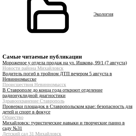
Экология
Самые читаемые публикации
Мороженое у отдела продаж на ул. Ишкова, 99/1 (7 августа)
Новости района Михайловск
Водитель погиб в тройном ДТП вечером 5 августа в
Невинномысске
Происшествия Невинномысск
В Ставрополе до конца года откроют отделение
радионуклидной диагностики
Здравоохранение Ставрополь
Проверки площадок в Ставропольском крае: безопасность для
детей и спорт в фокусе
Общество
Михайловск: туристические навыки и творческие панно в
саду №31
Детский сад 31 Михайловск