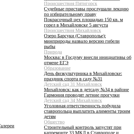
Происшествия Пятигорск
Судебные приставы прослушали лекцию
по избирательному праву
Покрасочный цех площадью 150 кв. м
горел в Михайловске 5 августа
Происшествия Михайловск
Озеро Барсуки (Ставрополье):
минприроды назвало версию гибели
рыбы
Природа
Москва: в Госдуму внесли инициативы об
отмене ЕГЭ
Образование
День физкультурника в Михайловске:
праздник спорта в саду №31
Детский сад 31 Михайловск
Михайловск: как в детсаду №34 в районе
Гармония проводят летние прогулки
Детский сад 34 Михайловск
Уголовная ответственность побудила
ставропольца выплатить алименты троим
детям
Общество
Галереи
Строительный контроль запустят при
капремонте 33 МКД в Ставрополе и