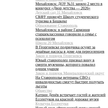
Михайловск: ДОУ №31 заняло 2 место в
конкурсе «Двор детства — 2026»
Детский сад 31 Михайловск
СКФУ проведёт Школу студенческого
туризма в Бишкеке
Образование Ставрополь
Михайловск: в районе Гармония
старшеклассники говорили о семье с
психологом
Школа 20 Михайловск
В Георгиевске подрядчика осудят за
дешёвые насосы в доме для переселенцев
Закон и порядок Георгиевск
Юный ставрополец признал вину в
смерти мужчины, которого повалил
одним ударом
Закон и порядок Минераловодский округ
На Ставрополье ветераны СВО с
инвалидностью смогут быстрее получать
льготы
Общество
Катрин Денёв встречает гостей и жителей
Ессентуков на красной дорожке музея
Культура Ессентуки
Новый очаг африканской чумы свиней