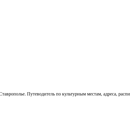
История
Путеводитель
Гео-образование
Ставрополье. Путеводитель по культурным местам, адреса, распи