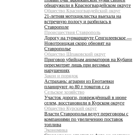
обнаружили в Красногвардейском округе
Общество Красногвардейский округ
21-летняя мотоциклистка выехала на
встречную полосу и разбилась в
Ставрополе
Происшествия Ставрополь
Дорогу на турмаршруте Сенгилеевское —
Новотроицкая скоро обновят на
Ставрополье
Общество Шпаковский округ
Приговор убийцам аниматоров на Кубани
пересмотрят лишь при весомых
нарушениях
Закон и порядок
Астрахань: аграрии из Енотаевки
планируют до 80 т томатов с га
Сельское хозяйство
Участок дороги, повреждённый в июне
селем, восстановили в Курском округе
Общество Курский округ
Власти Ставрополья ведут переговоры с
компаниями по увеличению поставок
топлива
Экономика