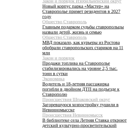
Закон и порядок Изобильненский округ
Новый корпус парка «Мастер» на
Ставрополье примет резидентов в 2027
году
Общество Ставрополь
Главным подарком судьбы ставропольцы
назвали детей, жизнь и семью
Общество Ставрополь
МВД показало, как курьеры из Ростова
обобрали ставропольских стариков на 11
млн
Закон и порядок
Продажи топлива на Ставрополье
стабилизировались на уровне 2,5 тыс.
тонн в сутки
Экономика
Водитель и 18-летняя пассажирка
погибли в двойном ДТП на подъезде к
Ставрополю
Происшествия Шпаковский округ
Загоревшуюся хозпостройку тушили в
Невинномысске
Происшествия Невинномысск
В библиотеке села Летняя Ставка откроют
детский культурно-просветительский