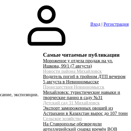
Вход
|
Регистрация
Самые читаемые публикации
Мороженое у отдела продаж на ул.
Ишкова, 99/1 (7 августа)
Новости района Михайловск
Водитель погиб в тройном ДТП вечером
5 августа в Невинномысске
Происшествия Невинномысск
Михайловск: туристические навыки и
сание, экспозиции.
творческие панно в саду №31
Детский сад 31 Михайловск
Экспорт замороженных овощей из
Астрахани в Казахстан вырос до 107 тонн
Сельское хозяйство
На Ставрополье обезвредили
артиллерийский снаряд времён ВОВ