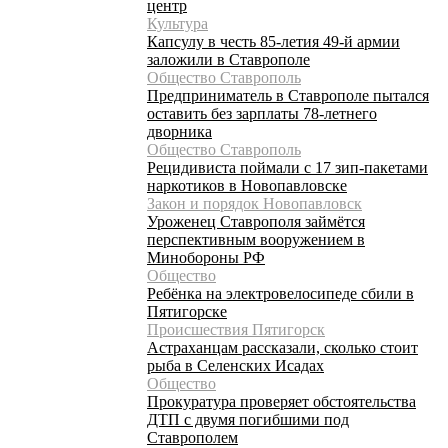
центр
Культура
Капсулу в честь 85-летия 49-й армии
заложили в Ставрополе
Общество Ставрополь
Предприниматель в Ставрополе пытался
оставить без зарплаты 78-летнего
дворника
Общество Ставрополь
Рецидивиста поймали с 17 зип-пакетами
наркотиков в Новопавловске
Закон и порядок Новопавловск
Уроженец Ставрополя займётся
перспективным вооружением в
Минобороны РФ
Общество
Ребёнка на электровелосипеде сбили в
Пятигорске
Происшествия Пятигорск
Астраханцам рассказали, сколько стоит
рыба в Селенских Исадах
Общество
Прокуратура проверяет обстоятельства
ДТП с двумя погибшими под
Ставрополем