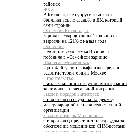
районах
ЖКХ
В Кисловодске супруги отметили
бриллиантовую свадьбу в ДК, который
сами строили
Общество Кисловодск
Зарплаты сварщиков на Ставрополье
выросли на 121% с начала года
Общество
Невинномысск: семья Ивановых
победила в «Семейной зарнице»
Школа 23 Михайловск
Ирек Файзуллин: комфортная среда и
развитие территорий в Москве
Строительство
Пять лет колонии получил пятигорчанин
за помощь в нелегальной миграции
Закон и порядок Пятигорск
Ставропольца осудят за поддержку
международной неправительственной
организации
Закон и порядок Михайловск
Ставрополец предстанет перед судом за
обеспечение мошенников СИМ-картами
Закон и порядок Ставрополь