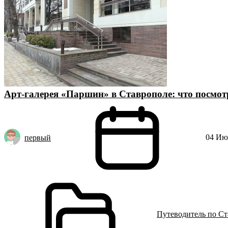
Арт-галерея «Паршин» в Ставрополе: что посмотр
04 Июл
первый
Путеводитель по С