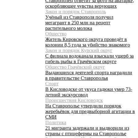
Ставрополец ответит за фото на аватарке,
оскорбляющее чувства верующих
Закон и порядок Ставрополь
Учёный из Ставрополя получил
мегагрант в 250 млн на рецепт
растительного молока
Общество
Житель Кировского округа проведёт в
колонии 8,5 года за убийство знакомого
Закон и порядок Курский округ
С филиала водоканала взыскали ущерб за
гибель рыбы в Грачёвском округе
Общество Грачёвский округ
Выдающихся деятелей спорта наградили
в правительстве Ставрополья
Спорт
В Кисловодске от укуса гадюки умер 73-
летний экскурсовод
Происшествия Кисловодск
На Ставрополье утвердили порядок
жеребьёвок для предвыборной агитации в
СМИ
Политика
21 мигранта задержали и выдворили из
страны с птицефермы на Ставрополье