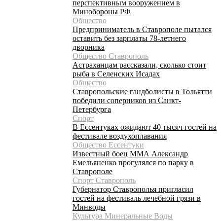
перспективным вооружением в
Минобороны РФ
Общество
Предприниматель в Ставрополе пытался
оставить без зарплаты 78-летнего
дворника
Общество Ставрополь
Астраханцам рассказали, сколько стоит
рыба в Селенских Исадах
Общество
Ставропольские гандболисты в Тольятти
победили соперников из Санкт-
Петербурга
Спорт
В Ессентуках ожидают 40 тысяч гостей на
фестивале воздухоплавания
Общество Ессентуки
Известный боец ММА Александр
Емельяненко прогулялся по парку в
Ставрополе
Спорт Ставрополь
Губернатор Ставрополья пригласил
гостей на фестиваль лечебной грязи в
Минводы
Культура Минеральные Воды