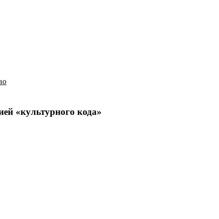
История
Путеводитель
Гео-образование
во
ией «культурного кода»