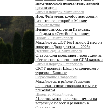
международной неправительственной
организации
Закон и порядок Михайловск
Ирек Файзуллин: комфортная среда и
развитие территорий в Москве
Строительство
Невинномысск: семья Ивановых
победила в «Семейной зарнице»
Школа 23 Михайловск
Михайловск: ДОУ №31 заняло 2 место в
конкурсе «Двор детства — 2026»
Детский сад 31 Михайловск
Ставрополец предстанет перед судом за
обеспечение мошенников СИМ-картами
Закон и порядок Ставрополь
СКФУ проведёт Школу студенческого
туризма в Бишкеке
Образование Ставрополь
Михайловск: в районе Гармония
старшеклассники говорили о семье с
психологом
Школа 20 Михайловск
21-летняя мотоциклистка выехала на
встречную полосу и разбилась в
Ставрополе