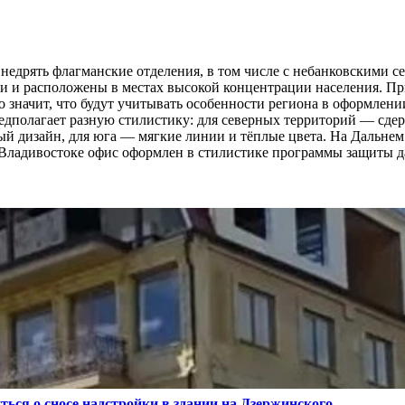
едрять флагманские отделения, в том числе с небанковскими с
ми и расположены в местах высокой концентрации населения. Пр
то значит, что будут учитывать особенности региона в оформлен
едполагает разную стилистику: для северных территорий — сде
ый дизайн, для юга — мягкие линии и тёплые цвета. На Дальнем
о Владивостоке офис оформлен в стилистике программы защиты 
ться о сносе надстройки в здании на Дзержинского