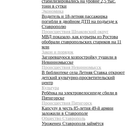
стабилизировались на уровне 2,5 тыс.
тонн в сутки
Экономика
Водитель и 18-летняя пассажирка
погибли в двойном ДТП на подъезде к
Ставрополю
Происшествия Шпаковский округ
МВД показало, как курьеры из Ростова
обобрали ставропольских стариков на 11
млн
Закон и порядок
Загоревшуюся хозпостройку тушили в
Невинномысске
Происшествия Невинномысск
В библиотеке села Летняя Ставка откроют
детский культурно-просветительский
центр
Культура
Ребёнка на электровелосипеде сбили в
Пятигорске
Происшествия Пятигорск
Капсулу в честь 85-летия 49-й армии
заложили в Ставрополе
Общество Ставрополь
Уроженец Ставрополя займётся