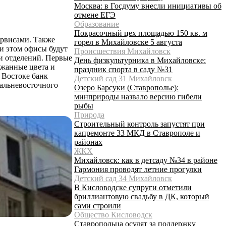
Москва: в Госдуму внесли инициативы об
отмене ЕГЭ
Образование
Покрасочный цех площадью 150 кв. м
ервисами. Также
горел в Михайловске 5 августа
и этом офисы будут
Происшествия Михайловск
ии отделений. Первые
День физкультурника в Михайловске:
ржанные цвета и
праздник спорта в саду №31
 Востоке банк
Детский сад 31 Михайловск
дальневосточного
Озеро Барсуки (Ставрополье):
минприроды назвало версию гибели
рыбы
Природа
Строительный контроль запустят при
капремонте 33 МКД в Ставрополе и
районах
ЖКХ
Михайловск: как в детсаду №34 в районе
Гармония проводят летние прогулки
Детский сад 34 Михайловск
В Кисловодске супруги отметили
бриллиантовую свадьбу в ДК, который
сами строили
Общество Кисловодск
Ставропольца осудят за поддержку