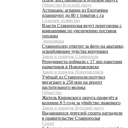
Общество Курский округ
Астрахань: аграрии из Енотаевки
планируют до 80 т томатов с га
Сельское хозяйство
Власти Ставрополья ведут переговоры с
компаниями по увеличению поставок
топлива
Экономика
Ставрополец ответит за фото на аватарке,
оскорбляющее чувства верующих
Закон и порядок Ставрополь
Рецидивиста поймали с 17 зип-пакетами
наркотиков в Новопавловске
Закон и порядок Новопавловск
Учёный из Ставрополя получил
мегагрант в 250 млн на рецепт
растительного молока
Общество
Житель Кировского округа проведёт в
колонии 8,5 года за убийство знакомого
Закон и порядок Курский округ
Выдающихся деятелей спорта наградили
в правительстве Ставрополья
Спорт