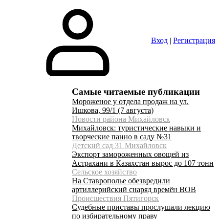
Вход
|
Регистрация
Самые читаемые публикации
Мороженое у отдела продаж на ул.
Ишкова, 99/1 (7 августа)
Новости района Михайловск
Михайловск: туристические навыки и
творческие панно в саду №31
Детский сад 31 Михайловск
Экспорт замороженных овощей из
Астрахани в Казахстан вырос до 107 тонн
Сельское хозяйство
На Ставрополье обезвредили
артиллерийский снаряд времён ВОВ
Происшествия Пятигорск
Судебные приставы прослушали лекцию
по избирательному праву