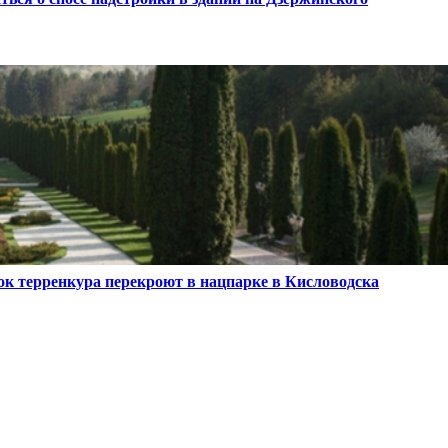
ок терренкура перекроют в нацпарке в Кисловодска