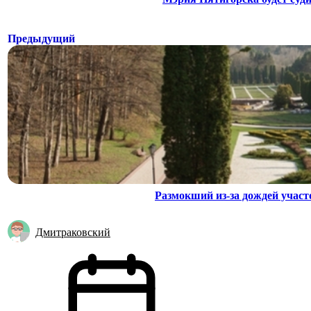
Предыдущий
Размокший из-за дождей участ
Дмитраковский