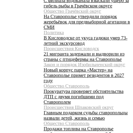
С филиала водоканала взыскали ущерб за
гибель рыбы в Грачёвском округе
Общество Грачёвский округ
На Ставрополье утвердили порядок
жеребьёвок для предвыборной агитации в
СМИ
Политика
В Кисловодске от укуса гадюки умер 73-
летний экскурсовод
Происшествия Кисловодск
21 мигранта задержали и выдворили из
страны с птицефермы на Ставрополье
Закон и порядок Изобильненский округ
Новый корпус парка «Мастер» на
Ставрополье примет резидентов в 2027
году
Общество Ставрополь
Прокуратура проверяет обстоятельства
ДТП с двумя погибшими под
Ставрополем
Происшествия Шпаковский округ
Главным подарком судьбы ставропольцы
назвали детей, жизнь и семью
Общество Ставрополь
Продажи топлива на Ставрополье