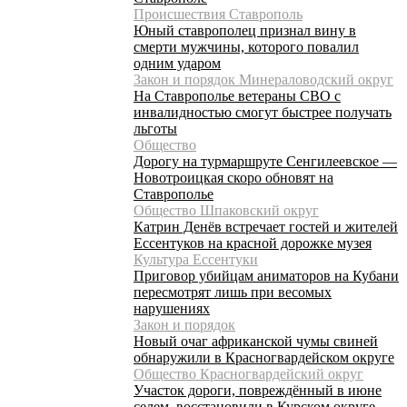
Происшествия Ставрополь
Юный ставрополец признал вину в
смерти мужчины, которого повалил
одним ударом
Закон и порядок Минераловодский округ
На Ставрополье ветераны СВО с
инвалидностью смогут быстрее получать
льготы
Общество
Дорогу на турмаршруте Сенгилеевское —
Новотроицкая скоро обновят на
Ставрополье
Общество Шпаковский округ
Катрин Денёв встречает гостей и жителей
Ессентуков на красной дорожке музея
Культура Ессентуки
Приговор убийцам аниматоров на Кубани
пересмотрят лишь при весомых
нарушениях
Закон и порядок
Новый очаг африканской чумы свиней
обнаружили в Красногвардейском округе
Общество Красногвардейский округ
Участок дороги, повреждённый в июне
селем, восстановили в Курском округе