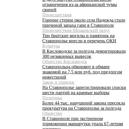
ограничения из-за африканской чумы
свиней
Происшествия
Горение стерни около села Надежда стало
причиной запаха гари в Ставрополе
Происшествия Шпаковский округ
Три братские могилы и памятник на
Ставрополье внесли в перечень ОКН
Культура
В Кисловодске за полгода демонтировали
300 незаконных вывесок
Общество Кисловодск
Ставропольца обвиняют в обмане
знакомой на 7,5 млн руб. под предлогом
инвестиций
Закон и порядок
На Ставрополье зарегистрировали списки
шести партий на краевые выборы
Политика
Более 44 тыс. нарушений закона пресекла
прокуратура на Ставрополье за полгода
Общество
В Ставрополе при экстренном
торможении маршрутки упала 67-летняя
женщина