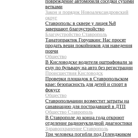
повреждение автомобиля соседки сухими
ветками
Закон и порядок Новоалександровский
округ
Ставрополь: в сквере у лицея №8
завершают благоустройство
Благоустройство Ставрополь
Танатопрактик Горушкин: Нас просят
продать вещи покойников для наведения
порчи
Общество
В Кисловодске водителя оштрафовали за
езду по бульвару на авто без регистрации
Происшествия Кисловодск
Проверки площадок в Ставропольском
крае: безопасность для детей и спорт в
фокусе
Общество
Ставропольчанин возместит затраты на
санавиацию для пострадавшей в ДТП
Общество Ставрополь
В Ставрополе до конца года откроют
отделение радионуклидной диагностики
Здравоохранение Ставрополь
Три человека погибли под Геленджиком