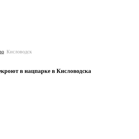
История
Путеводитель
Гео-образование
во
Кисловодск
екроют в нацпарке в Кисловодска