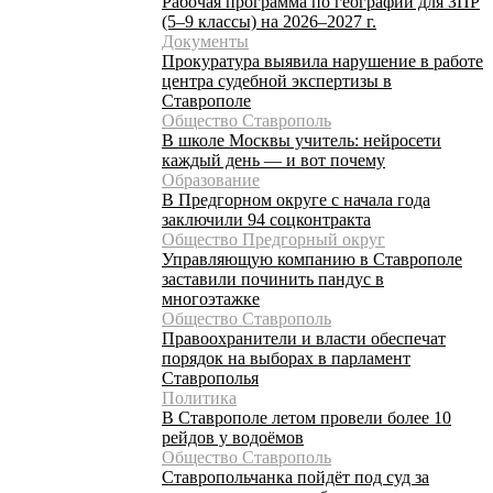
Рабочая программа по географии для ЗПР
(5–9 классы) на 2026–2027 г.
Документы
Прокуратура выявила нарушение в работе
центра судебной экспертизы в
Ставрополе
Общество Ставрополь
В школе Москвы учитель: нейросети
каждый день — и вот почему
Образование
В Предгорном округе с начала года
заключили 94 соцконтракта
Общество Предгорный округ
Управляющую компанию в Ставрополе
заставили починить пандус в
многоэтажке
Общество Ставрополь
Правоохранители и власти обеспечат
порядок на выборах в парламент
Ставрополья
Политика
В Ставрополе летом провели более 10
рейдов у водоёмов
Общество Ставрополь
Ставропольчанка пойдёт под суд за