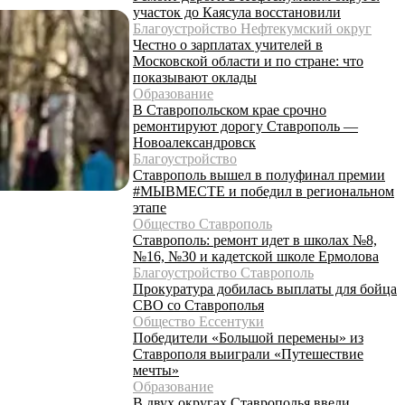
участок до Каясула восстановили
Благоустройство Нефтекумский округ
Честно о зарплатах учителей в
Московской области и по стране: что
показывают оклады
Образование
В Ставропольском крае срочно
ремонтируют дорогу Ставрополь —
Новоалександровск
Благоустройство
Ставрополь вышел в полуфинал премии
#МЫВМЕСТЕ и победил в региональном
этапе
Общество Ставрополь
Ставрополь: ремонт идет в школах №8,
№16, №30 и кадетской школе Ермолова
Благоустройство Ставрополь
Прокуратура добилась выплаты для бойца
СВО со Ставрополья
Общество Ессентуки
Победители «Большой перемены» из
Ставрополя выиграли «Путешествие
мечты»
Образование
В двух округах Ставрополья ввели