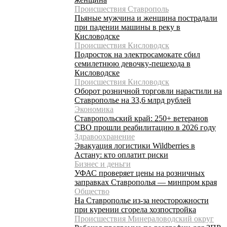
Происшествия Ставрополь
Пьяные мужчина и женщина пострадали
при падении машины в реку в
Кисловодске
Происшествия Кисловодск
Подросток на электросамокате сбил
семилетнюю девочку-пешехода в
Кисловодске
Происшествия Кисловодск
Оборот розничной торговли нарастили на
Ставрополье на 33,6 млрд рублей
Экономика
Ставропольский край: 250+ ветеранов
СВО прошли реабилитацию в 2026 году
Здравоохранение
Эвакуация логистики Wildberries в
Астану: кто оплатит риски
Бизнес и деньги
УФАС проверяет цены на розничных
заправках Ставрополья — минпром края
Общество
На Ставрополье из-за неосторожности
при курении сгорела хозпостройка
Происшествия Минераловодский округ