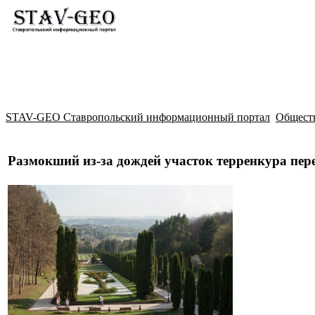
Новости
Жилой район Гармония
Искать
STAV-GEO Ставропольский информационный портал
Общест
Размокший из-за дождей участок терренкура пер