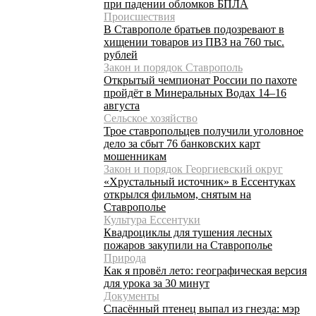
при падении обломков БПЛА
Происшествия
В Ставрополе братьев подозревают в
хищении товаров из ПВЗ на 760 тыс.
рублей
Закон и порядок Ставрополь
Открытый чемпионат России по пахоте
пройдёт в Минеральных Водах 14–16
августа
Сельское хозяйство
Трое ставропольцев получили уголовное
дело за сбыт 76 банковских карт
мошенникам
Закон и порядок Георгиевский округ
«Хрустальный источник» в Ессентуках
открылся фильмом, снятым на
Ставрополье
Культура Ессентуки
Квадроциклы для тушения лесных
пожаров закупили на Ставрополье
Природа
Как я провёл лето: географическая версия
для урока за 30 минут
Документы
Спасённый птенец выпал из гнезда: мэр