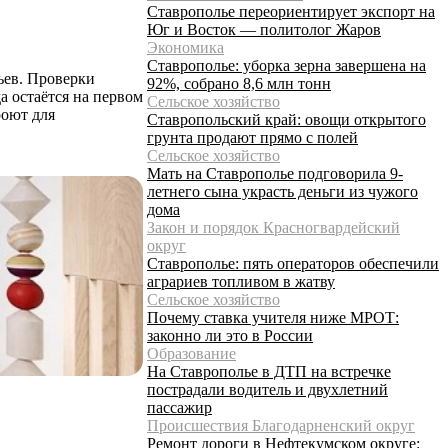
Ставрополье переориентирует экспорт на
Юг и Восток — политолог Жаров
Экономика
Ставрополье: уборка зерна завершена на
ьев. Проверки
92%, собрано 8,6 млн тонн
а остаётся на первом
Сельское хозяйство
роют для
Ставропольский край: овощи открытого
грунта продают прямо с полей
Сельское хозяйство
Мать на Ставрополье подговорила 9-
летнего сына украсть деньги из чужого
дома
Закон и порядок Красногвардейский
округ
Ставрополье: пять операторов обеспечили
аграриев топливом в жатву
Сельское хозяйство
Почему ставка учителя ниже МРОТ:
законно ли это в России
Образование
На Ставрополье в ДТП на встречке
пострадали водитель и двухлетний
пассажир
Происшествия Благодарненский округ
Ремонт дороги в Нефтекумском округе: