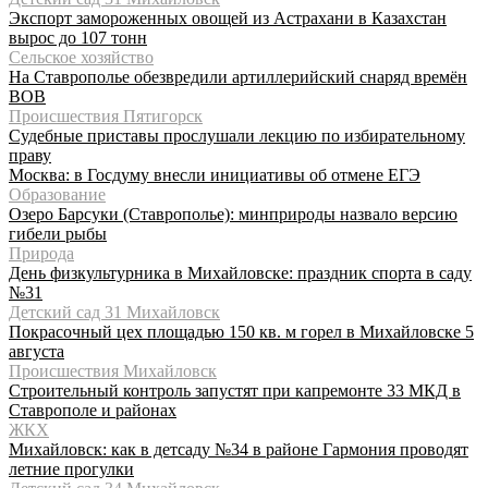
Экспорт замороженных овощей из Астрахани в Казахстан
вырос до 107 тонн
Сельское хозяйство
На Ставрополье обезвредили артиллерийский снаряд времён
ВОВ
Происшествия Пятигорск
Судебные приставы прослушали лекцию по избирательному
праву
Москва: в Госдуму внесли инициативы об отмене ЕГЭ
Образование
Озеро Барсуки (Ставрополье): минприроды назвало версию
гибели рыбы
Природа
День физкультурника в Михайловске: праздник спорта в саду
№31
Детский сад 31 Михайловск
Покрасочный цех площадью 150 кв. м горел в Михайловске 5
августа
Происшествия Михайловск
Строительный контроль запустят при капремонте 33 МКД в
Ставрополе и районах
ЖКХ
Михайловск: как в детсаду №34 в районе Гармония проводят
летние прогулки