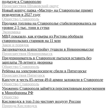
подъезде к Ставрополю
Происшествия Шпаковский округ
Новый корпус парка «Мастер» на Ставрополье примет
резидентов в 2027 году
Общество Ставрополь
Продажи топлива на Ставрополье стабилизировались на
уровне 2,5 тыс. тонн в сутки
Экономика
МВД показало, как курьеры из Ростова обобрали
ставропольских стариков на 11 млн
Закон и порядок
Загоревшуюся хозпостройку тушили в Невинномысске
Происшествия Невинномысск
Предприниматель в Ставрополе пытался оставить без
зарплаты 78-летнего дворника
Общество Ставрополь
Ребёнка на электровелосипеде сбили в Пятигорске
Происшествия Пятигорск
Капсулу в честь 85-летия 49-й армии заложили в Ставрополе
Общество Ставрополь
Уроженец Ставрополя займётся перспективным вооружением
в Минобороны РФ
Общество
Кисловодск в топ-3 по чистому воздуху России
Природа Кисловодск