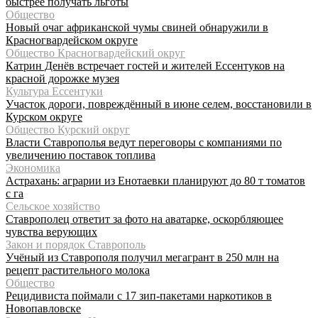
быстрее получать льготы
Общество
Новый очаг африканской чумы свиней обнаружили в
Красногвардейском округе
Общество Красногвардейский округ
Катрин Денёв встречает гостей и жителей Ессентуков на
красной дорожке музея
Культура Ессентуки
Участок дороги, повреждённый в июне селем, восстановили в
Курском округе
Общество Курский округ
Власти Ставрополья ведут переговоры с компаниями по
увеличению поставок топлива
Экономика
Астрахань: аграрии из Енотаевки планируют до 80 т томатов
с га
Сельское хозяйство
Ставрополец ответит за фото на аватарке, оскорбляющее
чувства верующих
Закон и порядок Ставрополь
Учёный из Ставрополя получил мегагрант в 250 млн на
рецепт растительного молока
Общество
Рецидивиста поймали с 17 зип-пакетами наркотиков в
Новопавловске