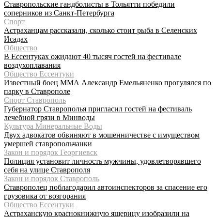
Ставропольские гандболисты в Тольятти победили
соперников из Санкт-Петербурга
Спорт
Астраханцам рассказали, сколько стоит рыба в Селенских
Исадах
Общество
В Ессентуках ожидают 40 тысяч гостей на фестивале
воздухоплавания
Общество Ессентуки
Известный боец ММА Александр Емельяненко прогулялся по
парку в Ставрополе
Спорт Ставрополь
Губернатор Ставрополья пригласил гостей на фестиваль
лечебной грязи в Минводы
Культура Минеральные Воды
Двух адвокатов обвиняют в мошенничестве с имуществом
умершей ставропольчанки
Закон и порядок Георгиевск
Полиция установит личность мужчины, удовлетворявшего
себя на улице Ставрополя
Закон и порядок Ставрополь
Ставрополец поблагодарил автоинспекторов за спасение его
грузовика от возгорания
Общество Ессентуки
Астраханскую краснокнижную ящерицу изобразили на