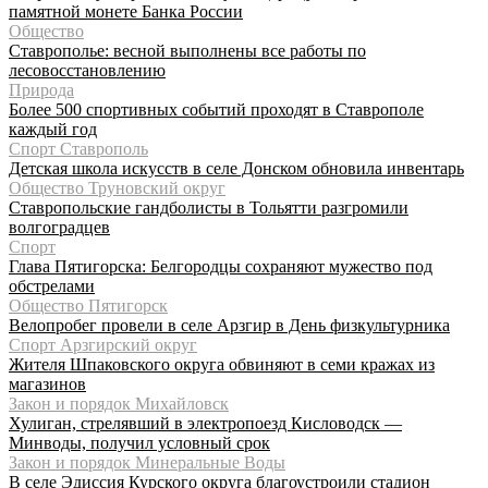
памятной монете Банка России
Общество
Ставрополье: весной выполнены все работы по
лесовосстановлению
Природа
Более 500 спортивных событий проходят в Ставрополе
каждый год
Спорт Ставрополь
Детская школа искусств в селе Донском обновила инвентарь
Общество Труновский округ
Ставропольские гандболисты в Тольятти разгромили
волгоградцев
Спорт
Глава Пятигорска: Белгородцы сохраняют мужество под
обстрелами
Общество Пятигорск
Велопробег провели в селе Арзгир в День физкультурника
Спорт Арзгирский округ
Жителя Шпаковского округа обвиняют в семи кражах из
магазинов
Закон и порядок Михайловск
Хулиган, стрелявший в электропоезд Кисловодск —
Минводы, получил условный срок
Закон и порядок Минеральные Воды
В селе Эдиссия Курского округа благоустроили стадион