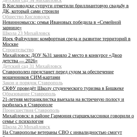
Детский сад 34 Михайловск
В Кисловодске супруги отметили бриллиантовую свадьбу в
ДК, который сами строили
Общество Кисловодск
Невинномысск: семья Ивановых победила в «Семейной
зарнице»
Школа 23 Михайловск
Ирек Файзуллин: комфортная среда и развитие территорий в
Москве
Строительство
Михайловск: ДОУ №31 заняло 2 место в конкурсе «Двор
детства — 2026»
Детский сад 31 Михайловск
Ставрополец предстанет перед судом за обеспечение
мошенников СИМ-картами
Закон и порядок Ставрополь
СКФУ проведёт Школу студенческого туризма в Бишкеке
Образование Ставрополь
21-летняя мотоциклистка выехала на встречную полосу и
разбилась в Ставрополе
Происшествия Ставрополь
Михайловск: в районе Гармония старшеклассники говорили о
семье с психологом
Школа 20 Михайловск
На Ставрополье ветераны СВО с инвалидностью смогут