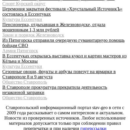
Спорт Курский округ
Церемония закрытия фестиваля «Хрустальный ИсточникЪ»
состоялась в Ессентуках
Культура Ессентуки
Пенсионерка, отдыхавшая в Железноводске, отдала
мошенникам 1,3 млн рублей
Закон и порядок Железноводск
Из Пятигорска отправили очередную гуманитарную помощь
бойцам СВО
Армия Пятигорск
В Ессентуках открылась выставка кукол и картин мастеров из
Кёльна и Москвы
Культура Ессентуки
Сезонные овощи, фрукты и арбузы повезут на ярмарки в
Ставрополе 8 и 9 августа
Общество Ставрополь
В Ставрополе прокуратура прекратила деятельность
незаконной заправки
Общество Ставрополь
Ставропольский информационный портал stav-geo в сети с
2009 года рассказывает о самом интересном и актуальном.
Новости из проверенных источников. Любое использование
материалов допускается только при соблюдении правил
перепечатки и при наличии
гиперссылки