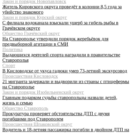
Закон и порядок Новопавловск
Житель Кировского округа проведёт в колонии 8,5 года за
убийство знакомого
Закон и порядок Курский округ
С филиала водоканала взыскали ущерб за гибель рыбы в
Грачёвском округе
Общество Грачёвский округ
На Ставрополье утвердили порядок жеребьёвок для
предвыборной агитации в СМИ
Политика
Выдающихся деятелей спорта наградили в правительстве
Ставрополья
Спорт
В Кисловодске от укуса гадюки умер 73-летний экскурсовод
Происшествия Кисловодск
21 мигранта задержали и выдворили из страны с птицефермы
на Ставрополье
Закон и порядок Изобильненский округ
Главным подарком судьбы ставропольцы назвали детей,
жизнь и семью
Общество Ставрополь
Прокуратура проверяет обстоятельства ДТП с двумя
погибшими под Ставрополем
Происшествия Шпаковский округ
Водитель и 18-летняя пассажирка погибли в двойном ДТП на