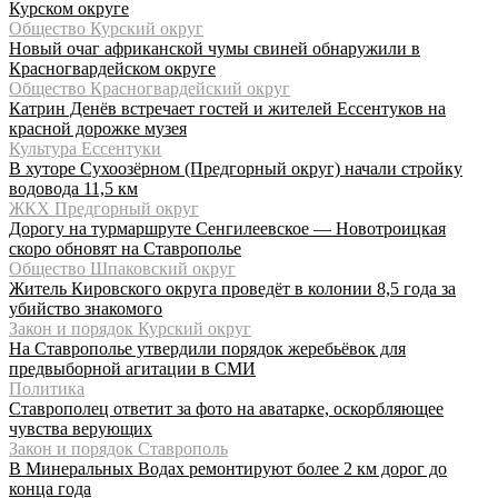
Курском округе
Общество Курский округ
Новый очаг африканской чумы свиней обнаружили в
Красногвардейском округе
Общество Красногвардейский округ
Катрин Денёв встречает гостей и жителей Ессентуков на
красной дорожке музея
Культура Ессентуки
В хуторе Сухоозёрном (Предгорный округ) начали стройку
водовода 11,5 км
ЖКХ Предгорный округ
Дорогу на турмаршруте Сенгилеевское — Новотроицкая
скоро обновят на Ставрополье
Общество Шпаковский округ
Житель Кировского округа проведёт в колонии 8,5 года за
убийство знакомого
Закон и порядок Курский округ
На Ставрополье утвердили порядок жеребьёвок для
предвыборной агитации в СМИ
Политика
Ставрополец ответит за фото на аватарке, оскорбляющее
чувства верующих
Закон и порядок Ставрополь
В Минеральных Водах ремонтируют более 2 км дорог до
конца года