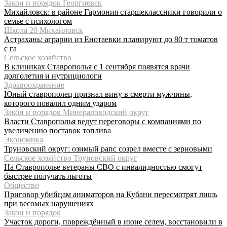
Закон и порядок Георгиевск
Михайловск: в районе Гармония старшеклассники говорили о
семье с психологом
Школа 20 Михайловск
Астрахань: аграрии из Енотаевки планируют до 80 т томатов
с га
Сельское хозяйство
В клиниках Ставрополья с 1 сентября появятся врачи
долголетия и нутрициологи
Здравоохранение
Юный ставрополец признал вину в смерти мужчины,
которого повалил одним ударом
Закон и порядок Минераловодский округ
Власти Ставрополья ведут переговоры с компаниями по
увеличению поставок топлива
Экономика
Труновский округ: озимый рапс созрел вместе с зерновыми
Сельское хозяйство Труновский округ
На Ставрополье ветераны СВО с инвалидностью смогут
быстрее получать льготы
Общество
Приговор убийцам аниматоров на Кубани пересмотрят лишь
при весомых нарушениях
Закон и порядок
Участок дороги, повреждённый в июне селем, восстановили в