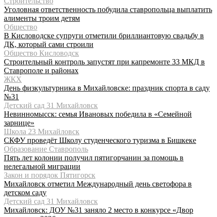
Строительство
Уголовная ответственность побудила ставропольца выплатить
алименты троим детям
Общество
В Кисловодске супруги отметили бриллиантовую свадьбу в
ДК, который сами строили
Общество Кисловодск
Строительный контроль запустят при капремонте 33 МКД в
Ставрополе и районах
ЖКХ
День физкультурника в Михайловске: праздник спорта в саду
№31
Детский сад 31 Михайловск
Невинномысск: семья Ивановых победила в «Семейной
зарнице»
Школа 23 Михайловск
СКФУ проведёт Школу студенческого туризма в Бишкеке
Образование Ставрополь
Пять лет колонии получил пятигорчанин за помощь в
нелегальной миграции
Закон и порядок Пятигорск
Михайловск отметил Международный день светофора в
детском саду
Детский сад 31 Михайловск
Михайловск: ДОУ №31 заняло 2 место в конкурсе «Двор