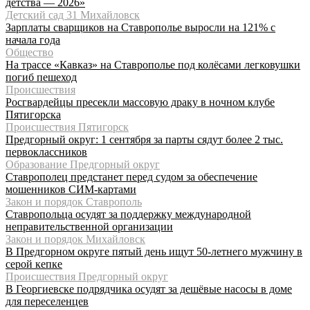
детства — 2026»
Детский сад 31 Михайловск
Зарплаты сварщиков на Ставрополье выросли на 121% с
начала года
Общество
На трассе «Кавказ» на Ставрополье под колёсами легковушки
погиб пешеход
Происшествия
Росгвардейцы пресекли массовую драку в ночном клубе
Пятигорска
Происшествия Пятигорск
Предгорный округ: 1 сентября за парты сядут более 2 тыс.
первоклассников
Образование Предгорный округ
Ставрополец предстанет перед судом за обеспечение
мошенников СИМ-картами
Закон и порядок Ставрополь
Ставропольца осудят за поддержку международной
неправительственной организации
Закон и порядок Михайловск
В Предгорном округе пятый день ищут 50-летнего мужчину в
серой кепке
Происшествия Предгорный округ
В Георгиевске подрядчика осудят за дешёвые насосы в доме
для переселенцев