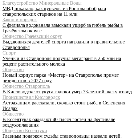
Благоустройство Минеральные Воды
МВД показало, как курьеры из Ростова обобрали
ставропольских стариков на 11 млн
Закон и порядок
С филиала водоканала взыскали ущерб за гибель рыбы в
Грачёвском округе
Общество Грачёвский округ
Выдающихся деятелей спорта наградили в правительстве
Ставрополья
Спорт
Учёный из Ставрополя получил мегагрант в 250 млн на
рецепт растительного молока
Общество
Новый корпус парка «Мастер» на Ставрополье примет
резидентов в 2027 году
Общество Ставрополь
В Кисловодске от укуса гадюки умер 73-летний экскурсовод
Происшествия Кисловодск
Астраханцам рассказали, сколько стоит рыба в Селенских
Исадах
Общество
В Ессентуках ожидают 40 тысяч гостей на фестивале
воздухоплавания
Общество Ессентуки
Главным подарком судьбы ставропольцы назвали детей,