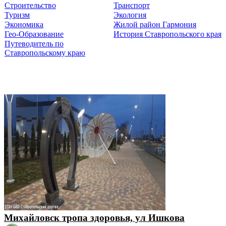
Строительство
Транспорт
Туризм
Экология
Экономика
Жилой район Гармония
Гео-Образование
История Ставропольского края
Путеводитель по
Ставропольскому краю
Михайловск тропа здоровья, ул Ишкова