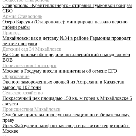
Ставрополь: «Крайтеплоэнерго» отправил гумконвой бойцам
СВО
Армия Ставрополь
Озеро Барсуки (Ставрополье): минприроды назвало версию
гибели рыбы
Природа
Михайловск: как в детсаду №34 в районе Гармония проводят
летние прогулки
Детский сад 34 Михайловск
На Ставрополье обезвредили артиллерийский снаряд времён
ВОВ
Происшествия Пятигорск
Москва: в Госдуму внесли инициативы об отмене ЕГЭ
Образование
Экспорт замороженных овощей из Астрахани в Казахстан
вырос до 107 тонн
Сельское хозяйство
Покрасочный цех площадью 150 кв. м горел в Михайловске 5
августа
Происшествия Михайловск
Судебные приставы прослушали лекцию по избирательному
праву
Ирек Файзуллин: комфортная среда и развитие территорий в
Москве