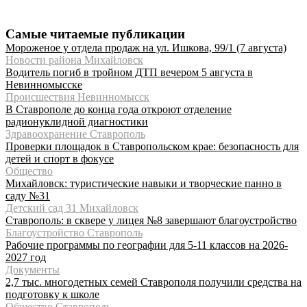
Самые читаемые публикации
Мороженое у отдела продаж на ул. Ишкова, 99/1 (7 августа)
Новости района Михайловск
Водитель погиб в тройном ДТП вечером 5 августа в
Невинномысске
Происшествия Невинномысск
В Ставрополе до конца года откроют отделение
радионуклидной диагностики
Здравоохранение Ставрополь
Проверки площадок в Ставропольском крае: безопасность для
детей и спорт в фокусе
Общество
Михайловск: туристические навыки и творческие панно в
саду №31
Детский сад 31 Михайловск
Ставрополь: в сквере у лицея №8 завершают благоустройство
Благоустройство Ставрополь
Рабочие программы по географии для 5-11 классов на 2026-
2027 год
Документы
2,7 тыс. многодетных семей Ставрополя получили средства на
подготовку к школе
Общество Ставрополь