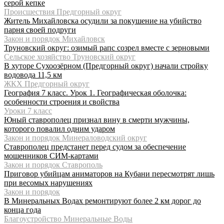
серой кепке
Происшествия Предгорный округ
Житель Михайловска осудили за покушение на убийство
парня своей подруги
Закон и порядок Михайловск
Труновский округ: озимый рапс созрел вместе с зерновыми
Сельское хозяйство Труновский округ
В хуторе Сухоозёрном (Предгорный округ) начали стройку
водовода 11,5 км
ЖКХ Предгорный округ
География 7 класс. Урок 1. Географическая оболочка:
особенности строения и свойства
Уроки 7 класс
Юный ставрополец признал вину в смерти мужчины,
которого повалил одним ударом
Закон и порядок Минераловодский округ
Ставрополец предстанет перед судом за обеспечение
мошенников СИМ-картами
Закон и порядок Ставрополь
Приговор убийцам аниматоров на Кубани пересмотрят лишь
при весомых нарушениях
Закон и порядок
В Минеральных Водах ремонтируют более 2 км дорог до
конца года
Благоустройство Минеральные Воды