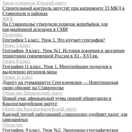
Закон и порядок Курский округ
Строительный контроль запустят при капремонте 33 МКД в
Ставрополе и районах
ЖКХ
На Ставрополье утвердили порядок жеребьёвок для
предвыборной агитации в СМИ
Политика
География 5 класс. Урок 1. Что изучает география?
Уроки 5 класс
География, 8 класс. Урок №1. История освоения и заселения
территории современной России в XI - XVI вв.
Уроки 8 класс
География 11 класс. Урок 1. Многообразие подходов к
выделению регионов мира
Уроки 11 класс
Дорогу на турмаршруте Сенгилеевское — Новотроицкая
скоро обновят на Ставрополье
Общество Шпаковский округ
Новый очаг африканской чумы свиней обнаружили в
Красногвардейском округе
Общество Красногвардейский округ
Каждый третий работающий ставрополец одобряет налог для
самозанятых
Общество
География, 9 класс. Урок №2. Экономико-географическое