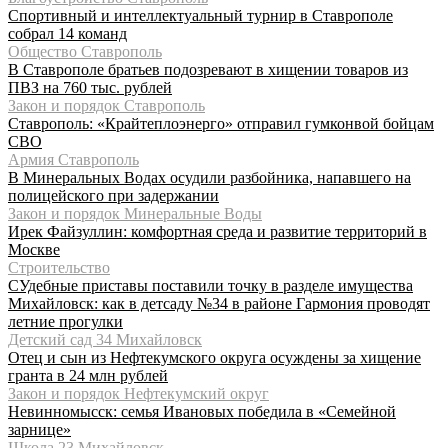
Спортивный и интеллектуальный турнир в Ставрополе
собрал 14 команд
Общество Ставрополь
В Ставрополе братьев подозревают в хищении товаров из
ПВЗ на 760 тыс. рублей
Закон и порядок Ставрополь
Ставрополь: «Крайтеплоэнерго» отправил гумконвой бойцам
СВО
Армия Ставрополь
В Минеральных Водах осудили разбойника, напавшего на
полицейского при задержании
Закон и порядок Минеральные Воды
Ирек Файзуллин: комфортная среда и развитие территорий в
Москве
Строительство
СУдебные приставы поставили точку в разделе имущества
Михайловск: как в детсаду №34 в районе Гармония проводят
летние прогулки
Детский сад 34 Михайловск
Отец и сын из Нефтекумского округа осуждены за хищение
гранта в 24 млн рублей
Закон и порядок Нефтекумский округ
Невинномысск: семья Ивановых победила в «Семейной
зарнице»
Школа 23 Михайловск