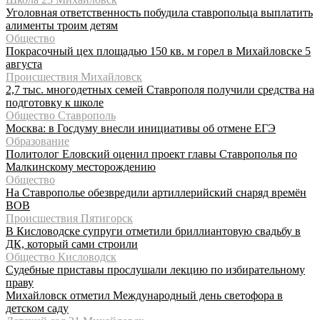
Уголовная ответственность побудила ставропольца выплатить
алименты троим детям
Общество
Покрасочный цех площадью 150 кв. м горел в Михайловске 5
августа
Происшествия Михайловск
2,7 тыс. многодетных семей Ставрополя получили средства на
подготовку к школе
Общество Ставрополь
Москва: в Госдуму внесли инициативы об отмене ЕГЭ
Образование
Политолог Еловский оценил проект главы Ставрополья по
Малкинскому месторождению
Общество
На Ставрополье обезвредили артиллерийский снаряд времён
ВОВ
Происшествия Пятигорск
В Кисловодске супруги отметили бриллиантовую свадьбу в
ДК, который сами строили
Общество Кисловодск
Судебные приставы прослушали лекцию по избирательному
праву
Михайловск отметил Международный день светофора в
детском саду