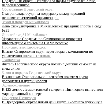
Предгорный округ: 1 сентября за парты сядут более 2 тыс.
первоклассников
Образование Предгорный округ
Ставропольца осудят за поддержку международной
неправительственной организации
Закон и порядок Михайловск
День физкультурника в Михайловске: праздник спорта в саду
№31
Детский сад 31 Михайловск
Управление Следкома по Ставрополью проверяет
информацию о сбитом на СИМе ребёнке
Происшествия Кисловодск
Власти Ставрополья ведут переговоры с компаниями по
увеличению поставок топлива
Экономика
Житель Георгиевского округа похитил детский самокат из
электрички
Закон и порядок Георгиевский округ
В клиниках Ставрополья с 1 сентября появятся врачи
долголетия и нутрициологи
Здравоохранение
К 125-летию Лермонтовской галереи в Пятигорске выпустили
маркированный конверт
Общество Пятигорск
В Предгорном округе пятый день ищут 50-летнего мужчину в