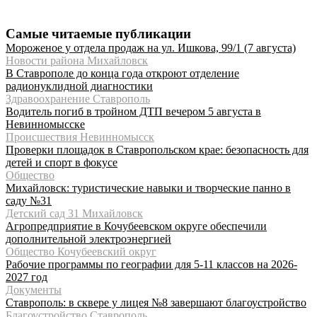
Самые читаемые публикации
Мороженое у отдела продаж на ул. Ишкова, 99/1 (7 августа)
Новости района Михайловск
В Ставрополе до конца года откроют отделение
радионуклидной диагностики
Здравоохранение Ставрополь
Водитель погиб в тройном ДТП вечером 5 августа в
Невинномысске
Происшествия Невинномысск
Проверки площадок в Ставропольском крае: безопасность для
детей и спорт в фокусе
Общество
Михайловск: туристические навыки и творческие панно в
саду №31
Детский сад 31 Михайловск
Агропредприятие в Кочубеевском округе обеспечили
дополнительной электроэнергией
Общество Кочубеевский округ
Рабочие программы по географии для 5-11 классов на 2026-
2027 год
Документы
Ставрополь: в сквере у лицея №8 завершают благоустройство
Благоустройство Ставрополь