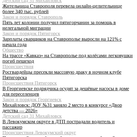
Детский сад 31 Михайловск
Жительница Ставрополя перевела онлайн-целительнице
более 340 тыс. рублей
Закон и порядок Ставрополь
Пять лет колонии получил пятигорчанин за помощь в
нелегальной миграции
Закон и порядок Пятигорск
Зарплаты сварщиков на Ставрополье выросли на 121% с
начала года
Общество
На трассе «Кавказ» на Ставрополье под колёсами легковушки
погиб пешеход
Происшествия
Росгвардейцы пресекли массовую драку в ночном клубе
Пятигорска
Происшествия Пятигорск
В Георгиевске подрядчика осудят за дешёвые насосы в доме
для переселенцев
Закон и порядок Георгиевск
Михайловск: ДОУ №31 заняло 2 место в конкурсе «Двор
детства — 2026»
Детский сад 31 Михайловск
В Левокумском округе в ДТП пострадали водитель и
пассажир
Происшествия Левокумский округ