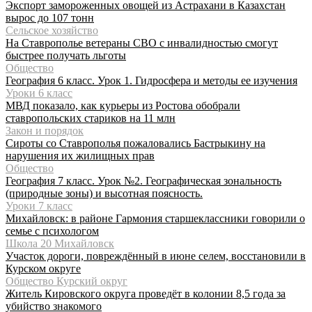
Экспорт замороженных овощей из Астрахани в Казахстан
вырос до 107 тонн
Сельское хозяйство
На Ставрополье ветераны СВО с инвалидностью смогут
быстрее получать льготы
Общество
География 6 класс. Урок 1. Гидросфера и методы ее изучения
Уроки 6 класс
МВД показало, как курьеры из Ростова обобрали
ставропольских стариков на 11 млн
Закон и порядок
Сироты со Ставрополья пожаловались Бастрыкину на
нарушения их жилищных прав
Общество
География 7 класс. Урок №2. Географическая зональность
(природные зоны) и высотная поясность.
Уроки 7 класс
Михайловск: в районе Гармония старшеклассники говорили о
семье с психологом
Школа 20 Михайловск
Участок дороги, повреждённый в июне селем, восстановили в
Курском округе
Общество Курский округ
Житель Кировского округа проведёт в колонии 8,5 года за
убийство знакомого