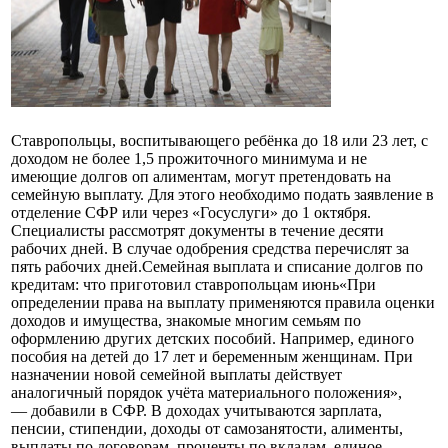
Ставропольцы, воспитывающего ребёнка до 18 или 23 лет, с
доходом не более 1,5 прожиточного минимума и не
имеющие долгов оп алиментам, могут претендовать на
семейную выплату. Для этого необходимо подать заявление в
отделение СФР или через «Госуслуги» до 1 октября.
Специалисты рассмотрят документы в течение десяти
рабочих дней. В случае одобрения средства перечислят за
пять рабочих дней.Семейная выплата и списание долгов по
кредитам: что приготовил ставропольцам июнь«При
определении права на выплату применяются правила оценки
доходов и имущества, знакомые многим семьям по
оформлению других детских пособий. Например, единого
пособия на детей до 17 лет и беременным женщинам. При
назначении новой семейной выплаты действует
аналогичный порядок учёта материального положения»,
— добавили в СФР. В доходах учитываются зарплата,
пенсии, стипендии, доходы от самозанятости, алименты,
выплаты по договорам, проценты по вкладам, единое