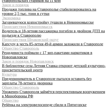
ставропольских стариков на 11 млн
Закон и порядок
Продажи топлива на Ставрополье стабилизировались на
уровне 2,5 тыс. тонн в сутки
Экономика
Загоревшуюся хозпостройку тушили в Невинномысске
Происшествия Невинномысск
Водитель и 18-летняя пассажирка погибли в двойном ДТП на
подъезде к Ставрополю
Происшествия Шпаковский округ
Капсулу в честь 85-летия 49-й армии заложили в Ставрополе
Общество Ставрополь
Рецидивиста поймали с 17 зип-пакетами наркотиков в
Новопавловске
Закон и порядок Новопавловск
В библиотеке села Летняя Ставка откроют детский культурно-
просветительский центр
Культура
Предприниматель в Ставрополе пытался оставить без
зарплаты 78-летнего дворника
Общество Ставрополь
Уроженец Ставрополя займётся перспективным вооружением
в Минобороны РФ
Общество
Ребёнка на электровелосипеде сбили в Пятигорске