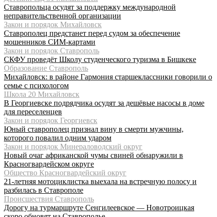
Ставропольца осудят за поддержку международной
неправительственной организации
Закон и порядок Михайловск
Ставрополец предстанет перед судом за обеспечение
мошенников СИМ-картами
Закон и порядок Ставрополь
СКФУ проведёт Школу студенческого туризма в Бишкеке
Образование Ставрополь
Михайловск: в районе Гармония старшеклассники говорили о
семье с психологом
Школа 20 Михайловск
В Георгиевске подрядчика осудят за дешёвые насосы в доме
для переселенцев
Закон и порядок Георгиевск
Юный ставрополец признал вину в смерти мужчины,
которого повалил одним ударом
Закон и порядок Минераловодский округ
Новый очаг африканской чумы свиней обнаружили в
Красногвардейском округе
Общество Красногвардейский округ
21-летняя мотоциклистка выехала на встречную полосу и
разбилась в Ставрополе
Происшествия Ставрополь
Дорогу на турмаршруте Сенгилеевское — Новотроицкая
скоро обновят на Ставрополье