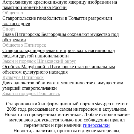
Астраханскую краснокнижную ящерицу изобразили на
памятной монете Банка России
Общество
Ставропольские гандболисты в Тольятти разгромили
волгоградцев
Спорт
Глава Пятигорска: Белгородцы сохраняют мужество под
обстрелами
Общество Пятигорск
Ставропольца подозревают в призывах к насилию над
людьми другой национальности
Закон и порядок Шпаковский округ
Особняк Маруфовой в Пятигорске стал региональным
объектом культурного наследия
Культура Пятигорск
Двух адвокатов обвиняют в мошенничестве с имуществом
умершей ставропольчанки
Закон и порядок Георгиевск
Ставропольский информационный портал stav-geo в сети с
2009 года рассказывает о самом интересном и актуальном.
Новости из проверенных источников. Любое использование
материалов допускается только при соблюдении правил
перепечатки и при наличии
гиперссылки
Новости, аналитика, прогнозы и другие материалы,