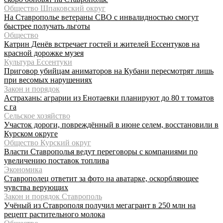
Общество Шпаковский округ
На Ставрополье ветераны СВО с инвалидностью смогут
быстрее получать льготы
Общество
Катрин Денёв встречает гостей и жителей Ессентуков на
красной дорожке музея
Культура Ессентуки
Приговор убийцам аниматоров на Кубани пересмотрят лишь
при весомых нарушениях
Закон и порядок
Астрахань: аграрии из Енотаевки планируют до 80 т томатов
с га
Сельское хозяйство
Участок дороги, повреждённый в июне селем, восстановили в
Курском округе
Общество Курский округ
Власти Ставрополья ведут переговоры с компаниями по
увеличению поставок топлива
Экономика
Ставрополец ответит за фото на аватарке, оскорбляющее
чувства верующих
Закон и порядок Ставрополь
Учёный из Ставрополя получил мегагрант в 250 млн на
рецепт растительного молока