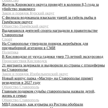
Общество
Житель Кировского округа проведёт в колонии 8,5 года за
убийство знакомого
Закон и порядок Курский округ
С филиала водоканала взыскали ущерб за гибель рыбы в
Грачёвском округе
Общество Грачёвский округ
Выдающихся деятелей спорта наградили в правительстве
Ставрополья
Спорт
На Ставрополье утвердили порядок жеребьёвок для
предвыборной агитации в СМИ
Политика
В Кисловодске от укуса гадюки умер 73-летний экскурсовод
Происшествия Кисловодск
21 мигранта задержали и выдворили из страны с птицефермы
на Ставрополье
Закон и порядок Изобильненский округ
Новый корпус парка «Мастер» на Ставрополье примет
резидентов в 2027 году
Общество Ставрополь
Главным подарком судьбы ставропольцы назвали детей,
жизнь и семью
Общество Ставрополь
МВД показало, как курьеры из Ростова обобрали