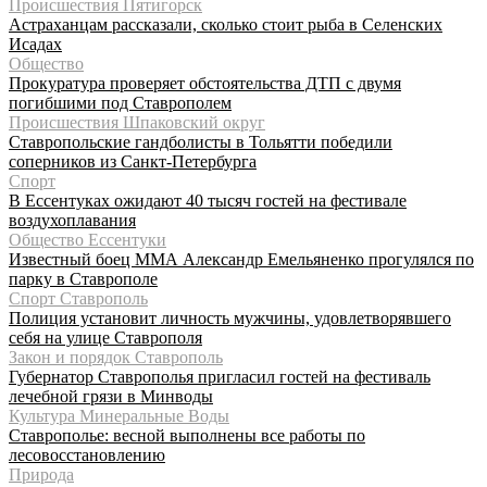
Происшествия Пятигорск
Астраханцам рассказали, сколько стоит рыба в Селенских
Исадах
Общество
Прокуратура проверяет обстоятельства ДТП с двумя
погибшими под Ставрополем
Происшествия Шпаковский округ
Ставропольские гандболисты в Тольятти победили
соперников из Санкт-Петербурга
Спорт
В Ессентуках ожидают 40 тысяч гостей на фестивале
воздухоплавания
Общество Ессентуки
Известный боец ММА Александр Емельяненко прогулялся по
парку в Ставрополе
Спорт Ставрополь
Полиция установит личность мужчины, удовлетворявшего
себя на улице Ставрополя
Закон и порядок Ставрополь
Губернатор Ставрополья пригласил гостей на фестиваль
лечебной грязи в Минводы
Культура Минеральные Воды
Ставрополье: весной выполнены все работы по
лесовосстановлению
Природа