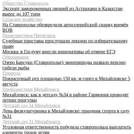
Общество Ставрополь
Экспорт замороженных овощей из Астрахани в Казахстан
вырос до 107 тонн
Сельское хозяйство
На Ставрополье обезвредили артиллерийский снаряд времён
ВОВ
Происшествия Пятигорск
Судебные приставы прослушали лекцию по избирательному
праву
Москва: в Госдуму внесли инициативы об отмене ЕГЭ
Образование
Озеро Барсуки (Ставрополье): минприроды назвало версию
гибели рыбы
Природа
Покрасочный цех площадью 150 кв. м горел в Михайловске 5
августа
Происшествия Михайловск
Михайловск: как в детсаду №34 в районе Гармония проводят
летние прогулки
Детский сад 34 Михайловск
День физкультурника в Михайловске: праздник спорта в саду
№31
Детский сад 31 Михайловск
Уголовная ответственность побудила ставропольца выплатить
алименты троим детям