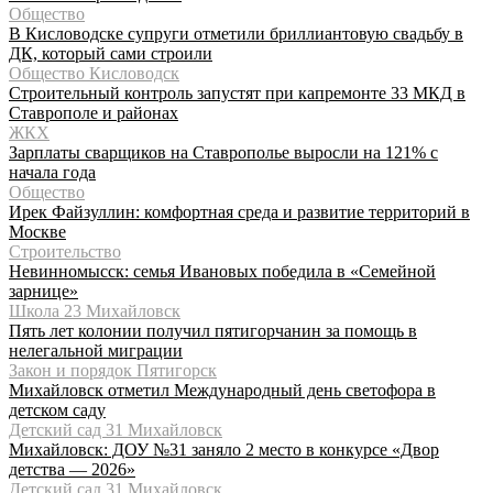
Общество
В Кисловодске супруги отметили бриллиантовую свадьбу в
ДК, который сами строили
Общество Кисловодск
Строительный контроль запустят при капремонте 33 МКД в
Ставрополе и районах
ЖКХ
Зарплаты сварщиков на Ставрополье выросли на 121% с
начала года
Общество
Ирек Файзуллин: комфортная среда и развитие территорий в
Москве
Строительство
Невинномысск: семья Ивановых победила в «Семейной
зарнице»
Школа 23 Михайловск
Пять лет колонии получил пятигорчанин за помощь в
нелегальной миграции
Закон и порядок Пятигорск
Михайловск отметил Международный день светофора в
детском саду
Детский сад 31 Михайловск
Михайловск: ДОУ №31 заняло 2 место в конкурсе «Двор
детства — 2026»
Детский сад 31 Михайловск