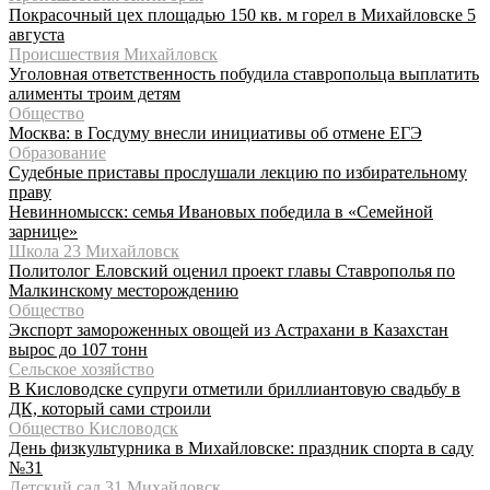
Покрасочный цех площадью 150 кв. м горел в Михайловске 5
августа
Происшествия Михайловск
Уголовная ответственность побудила ставропольца выплатить
алименты троим детям
Общество
Москва: в Госдуму внесли инициативы об отмене ЕГЭ
Образование
Судебные приставы прослушали лекцию по избирательному
праву
Невинномысск: семья Ивановых победила в «Семейной
зарнице»
Школа 23 Михайловск
Политолог Еловский оценил проект главы Ставрополья по
Малкинскому месторождению
Общество
Экспорт замороженных овощей из Астрахани в Казахстан
вырос до 107 тонн
Сельское хозяйство
В Кисловодске супруги отметили бриллиантовую свадьбу в
ДК, который сами строили
Общество Кисловодск
День физкультурника в Михайловске: праздник спорта в саду
№31
Детский сад 31 Михайловск