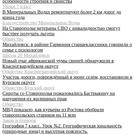
особенности строения и свойства
Уроки 7 класс
В Минеральных Водах ремонтируют более 2 км дорог до
конца года
Благоустройство Минеральные Воды
На Ставрополье ветераны СВО с инвалидностью смогут
быстрее получать льготы
Общество
Михайловск: в районе Гармония старшеклассники говорили о
семье с психологом
Школа 20 Михайловск
Новый очаг африканской чумы свиней обнаружили в
Красногвардейском округе
Общество Красногвардейский округ
Участок дороги, повреждённый в июне селем, восстановили в
Курском округе
Общество Курский округ
Сироты со Ставрополья пожаловались Бастрыкину на
нарушения их жилищных прав
Общество
МВД показало, как курьеры из Ростова обобрали
ставропольских стариков на 11 млн
Закон и порядок
География 7 класс. Урок №2. Географическая зональность
(природные зоны) и высотная поясность.