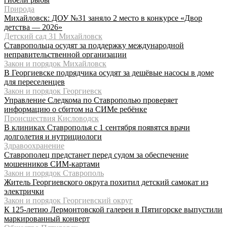
Природа
Михайловск: ДОУ №31 заняло 2 место в конкурсе «Двор
детства — 2026»
Детский сад 31 Михайловск
Ставропольца осудят за поддержку международной
неправительственной организации
Закон и порядок Михайловск
В Георгиевске подрядчика осудят за дешёвые насосы в доме
для переселенцев
Закон и порядок Георгиевск
Управление Следкома по Ставрополью проверяет
информацию о сбитом на СИМе ребёнке
Происшествия Кисловодск
В клиниках Ставрополья с 1 сентября появятся врачи
долголетия и нутрициологи
Здравоохранение
Ставрополец предстанет перед судом за обеспечение
мошенников СИМ-картами
Закон и порядок Ставрополь
Житель Георгиевского округа похитил детский самокат из
электрички
Закон и порядок Георгиевский округ
К 125-летию Лермонтовской галереи в Пятигорске выпустили
маркированный конверт