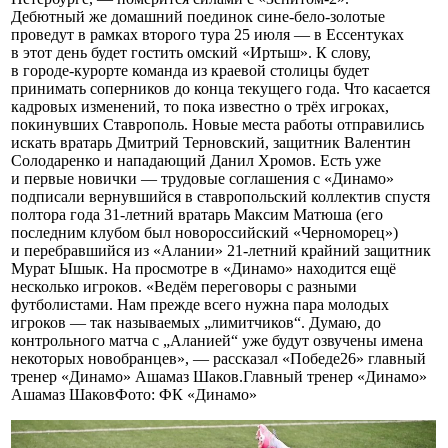
Дебютный же домашний поединок сине-бело-золотые
проведут в рамках второго тура 25 июля — в Ессентуках
в этот день будет гостить омский «Иртыш». К слову,
в городе-курорте команда из краевой столицы будет
принимать соперников до конца текущего года. Что касается
кадровых изменений, то пока известно о трёх игроках,
покинувших Ставрополь. Новые места работы отправились
искать вратарь Дмитрий Терновский, защитник Валентин
Солодаренко и нападающий Данил Хромов. Есть уже
и первые новички — трудовые соглашения с «Динамо»
подписали вернувшийся в ставропольский коллектив спустя
полтора года 31-летний вратарь Максим Матюша (его
последним клубом был новороссийский «Черноморец»)
и перебравшийся из «Алании» 21-летний крайний защитник
Мурат Ышык. На просмотре в «Динамо» находится ещё
несколько игроков. «Ведём переговоры с разными
футболистами. Нам прежде всего нужна пара молодых
игроков — так называемых „лимитчиков“. Думаю, до
контрольного матча с „Аланией“ уже будут озвучены имена
некоторых новобранцев», — рассказал «Победе26» главный
тренер «Динамо» Ашамаз Шаков.Главный тренер «Динамо»
Ашамаз ШаковФото: ФК «Динамо»