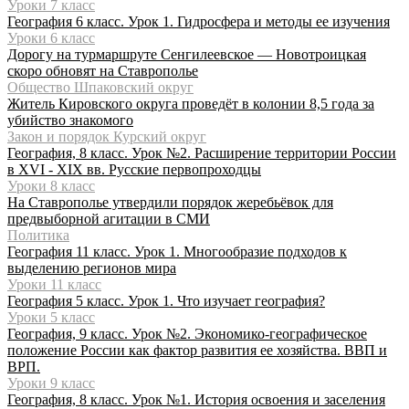
Уроки 7 класс
География 6 класс. Урок 1. Гидросфера и методы ее изучения
Уроки 6 класс
Дорогу на турмаршруте Сенгилеевское — Новотроицкая
скоро обновят на Ставрополье
Общество Шпаковский округ
Житель Кировского округа проведёт в колонии 8,5 года за
убийство знакомого
Закон и порядок Курский округ
География, 8 класс. Урок №2. Расширение территории России
в XVI - XIX вв. Русские первопроходцы
Уроки 8 класс
На Ставрополье утвердили порядок жеребьёвок для
предвыборной агитации в СМИ
Политика
География 11 класс. Урок 1. Многообразие подходов к
выделению регионов мира
Уроки 11 класс
География 5 класс. Урок 1. Что изучает география?
Уроки 5 класс
География, 9 класс. Урок №2. Экономико-географическое
положение России как фактор развития ее хозяйства. ВВП и
ВРП.
Уроки 9 класс
География, 8 класс. Урок №1. История освоения и заселения