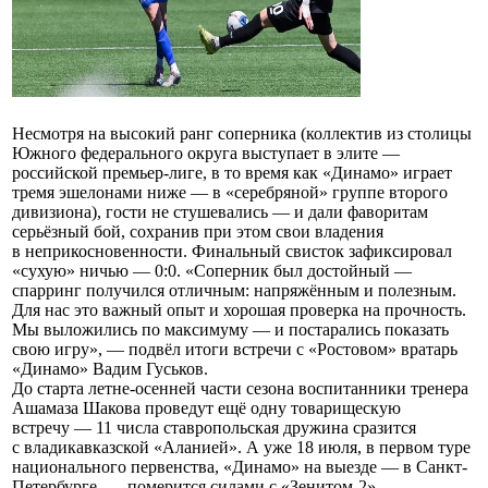
Несмотря на высокий ранг соперника (коллектив из столицы
Южного федерального округа выступает в элите —
российской премьер-лиге, в то время как «Динамо» играет
тремя эшелонами ниже — в «серебряной» группе второго
дивизиона), гости не стушевались — и дали фаворитам
серьёзный бой, сохранив при этом свои владения
в неприкосновенности. Финальный свисток зафиксировал
«сухую» ничью — 0:0. «Соперник был достойный —
спарринг получился отличным: напряжённым и полезным.
Для нас это важный опыт и хорошая проверка на прочность.
Мы выложились по максимуму — и постарались показать
свою игру», — подвёл итоги встречи с «Ростовом» вратарь
«Динамо» Вадим Гуськов.
До старта летне-осенней части сезона воспитанники тренера
Ашамаза Шакова проведут ещё одну товарищескую
встречу — 11 числа ставропольская дружина сразится
с владикавказской «Аланией». А уже 18 июля, в первом туре
национального первенства, «Динамо» на выезде — в Санкт-
Петербурге, — померится силами с «Зенитом-2».