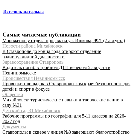
Источник материала
Самые читаемые публикации
Мороженое у отдела продаж на ул. Ишкова, 99/1 (7 августа)
Новости района Михайловск
В Ставрополе до конца года откроют отделение
радионуклидной диагностики
Здравоохранение Ставрополь
Водитель погиб в тройном ДТП вечером 5 августа в
Невинномысске
Происшествия Невинномысск
Проверки площадок в Ставропольском крае: безопасность для
детей и спорт в фокусе
Общество
Михайловск: туристические навыки и творческие панно в
саду №31
Детский сад 31 Михайловск
Рабочие программы по географии для 5-11 классов на 2026-
2027 год
Документы
Ставрополь: в сквере у лицея №8 завершают благоустройство