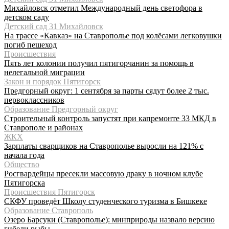
Михайловск отметил Международный день светофора в
детском саду
Детский сад 31 Михайловск
На трассе «Кавказ» на Ставрополье под колёсами легковушки
погиб пешеход
Происшествия
Пять лет колонии получил пятигорчанин за помощь в
нелегальной миграции
Закон и порядок Пятигорск
Предгорный округ: 1 сентября за парты сядут более 2 тыс.
первоклассников
Образование Предгорный округ
Строительный контроль запустят при капремонте 33 МКД в
Ставрополе и районах
ЖКХ
Зарплаты сварщиков на Ставрополье выросли на 121% с
начала года
Общество
Росгвардейцы пресекли массовую драку в ночном клубе
Пятигорска
Происшествия Пятигорск
СКФУ проведёт Школу студенческого туризма в Бишкеке
Образование Ставрополь
Озеро Барсуки (Ставрополье): минприроды назвало версию
гибели рыбы