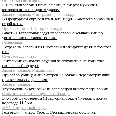
Общество Пятигорск
Юный ставрополец признал вину в смерти мужчины,
которого повалил одним ударом
Закон и порядок Минераловодский округ
В Предгорном округе пятый день ищут 50-летнего мужчину в
серой кепке
Происшествия Предгорный округ
Власти Ставрополья ведут переговоры с компаниями по
увеличению поставок топлива
Экономика
Астрахань: аграрии из Енотаевки планируют до 80 т томатов
с га
Сельское хозяйство
Житель Михайловска осудили за покушение на убийство
парня своей подруги
Закон и порядок Михайловск
Приговор убийцам аниматоров на Кубани пересмотрят лишь
при весомых нарушениях
Закон и порядок
Труновский округ: озимый рапс созрел вместе с зерновыми
Сельское хозяйство Труновский округ
В хуторе Сухоозёрном (Предгорный округ) начали стройку
водовода 11,5 км
ЖКХ Предгорный округ
География 7 класс. Урок 1. Географическая оболочка: