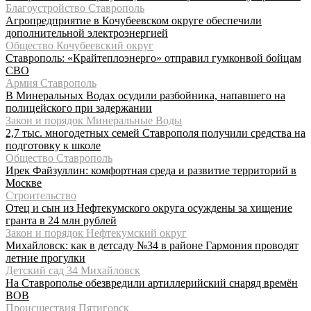
Благоустройство Ставрополь
Агропредприятие в Кочубеевском округе обеспечили
дополнительной электроэнергией
Общество Кочубеевский округ
Ставрополь: «Крайтеплоэнерго» отправил гумконвой бойцам
СВО
Армия Ставрополь
В Минеральных Водах осудили разбойника, напавшего на
полицейского при задержании
Закон и порядок Минеральные Воды
2,7 тыс. многодетных семей Ставрополя получили средства на
подготовку к школе
Общество Ставрополь
Ирек Файзуллин: комфортная среда и развитие территорий в
Москве
Строительство
Отец и сын из Нефтекумского округа осуждены за хищение
гранта в 24 млн рублей
Закон и порядок Нефтекумский округ
Михайловск: как в детсаду №34 в районе Гармония проводят
летние прогулки
Детский сад 34 Михайловск
На Ставрополье обезвредили артиллерийский снаряд времён
ВОВ
Происшествия Пятигорск