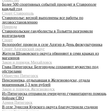
Более 500 спортивных событий проходят в Ставрополе
каждый год
Спорт Ставрополь
Ставрополье: весной выполнены все работы по
лесовосстановлению
Природа
Ставропольские гандболисты в Тольятти разгромили
волгоградцев
Спорт
Велопробег провели в селе Арзгир в День физкультурника
Спорт Арзгирский округ
Жителя Шпаковского округа обвиняют в семи кражах из
магазинов
Закон и порядок Михайловск
Глава Пятигорска: Белгородцы сохраняют мужество под
обстрелами
Общество Пятигорск
Пенсионерка, отдыхавшая в Железноводске, отдала
мошенникам 1,3 млн рублей
Закон и порядок Железноводск
Из Пятигорска отправили очередную гуманитарную помощь
бойцам СВО
Армия Пятигорск
В селе Эдиссия Курского округа благоустроили стадион