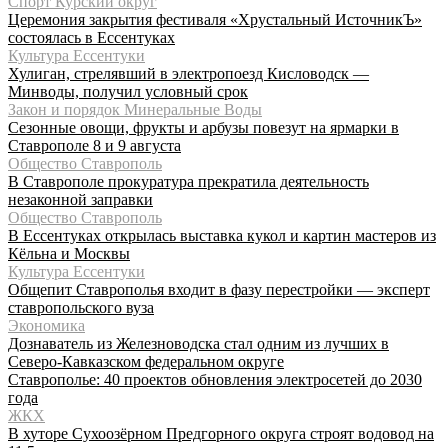
Спорт Курский округ
Церемония закрытия фестиваля «Хрустальный ИсточникЪ»
состоялась в Ессентуках
Культура Ессентуки
Хулиган, стрелявший в электропоезд Кисловодск —
Минводы, получил условный срок
Закон и порядок Минеральные Воды
Сезонные овощи, фрукты и арбузы повезут на ярмарки в
Ставрополе 8 и 9 августа
Общество Ставрополь
В Ставрополе прокуратура прекратила деятельность
незаконной заправки
Общество Ставрополь
В Ессентуках открылась выставка кукол и картин мастеров из
Кёльна и Москвы
Культура Ессентуки
Общепит Ставрополья входит в фазу перестройки — эксперт
ставропольского вуза
Экономика
Дознаватель из Железноводска стал одним из лучших в
Северо-Кавказском федеральном округе
Ставрополье: 40 проектов обновления электросетей до 2030
года
ЖКХ
В хуторе Сухоозёрном Предгорного округа строят водовод на