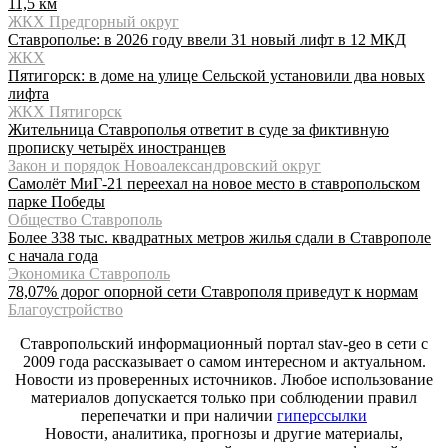
11,5 км
ЖКХ Предгорный округ
Ставрополье: в 2026 году ввели 31 новый лифт в 12 МКД
ЖКХ
Пятигорск: в доме на улице Сельской установили два новых
лифта
ЖКХ Пятигорск
Жительница Ставрополья ответит в суде за фиктивную
прописку четырёх иностранцев
Закон и порядок Новоалександровский округ
Самолёт МиГ-21 переехал на новое место в ставропольском
парке Победы
Общество Ставрополь
Более 338 тыс. квадратных метров жилья сдали в Ставрополе
с начала года
Экономика Ставрополь
78,07% дорог опорной сети Ставрополя приведут к нормам
Благоустройство
Ставропольский информационный портал stav-geo в сети с
2009 года рассказывает о самом интересном и актуальном.
Новости из проверенных источников. Любое использование
материалов допускается только при соблюдении правил
перепечатки и при наличии
гиперссылки
Новости, аналитика, прогнозы и другие материалы,