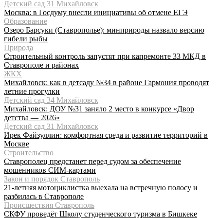
Детский сад 31 Михайловск
Москва: в Госдуму внесли инициативы об отмене ЕГЭ
Образование
Озеро Барсуки (Ставрополье): минприроды назвало версию
гибели рыбы
Природа
Строительный контроль запустят при капремонте 33 МКД в
Ставрополе и районах
ЖКХ
Михайловск: как в детсаду №34 в районе Гармония проводят
летние прогулки
Детский сад 34 Михайловск
Михайловск: ДОУ №31 заняло 2 место в конкурсе «Двор
детства — 2026»
Детский сад 31 Михайловск
Ирек Файзуллин: комфортная среда и развитие территорий в
Москве
Строительство
Ставрополец предстанет перед судом за обеспечение
мошенников СИМ-картами
Закон и порядок Ставрополь
21-летняя мотоциклистка выехала на встречную полосу и
разбилась в Ставрополе
Происшествия Ставрополь
СКФУ проведёт Школу студенческого туризма в Бишкеке