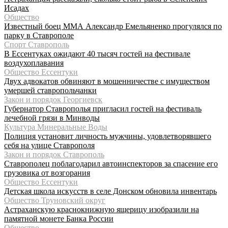
Исадах
Общество
Известный боец ММА Александр Емельяненко прогулялся по
парку в Ставрополе
Спорт Ставрополь
В Ессентуках ожидают 40 тысяч гостей на фестивале
воздухоплавания
Общество Ессентуки
Двух адвокатов обвиняют в мошенничестве с имуществом
умершей ставропольчанки
Закон и порядок Георгиевск
Губернатор Ставрополья пригласил гостей на фестиваль
лечебной грязи в Минводы
Культура Минеральные Воды
Полиция установит личность мужчины, удовлетворявшего
себя на улице Ставрополя
Закон и порядок Ставрополь
Ставрополец поблагодарил автоинспекторов за спасение его
грузовика от возгорания
Общество Ессентуки
Детская школа искусств в селе Донском обновила инвентарь
Общество Труновский округ
Астраханскую краснокнижную ящерицу изобразили на
памятной монете Банка России
Общество