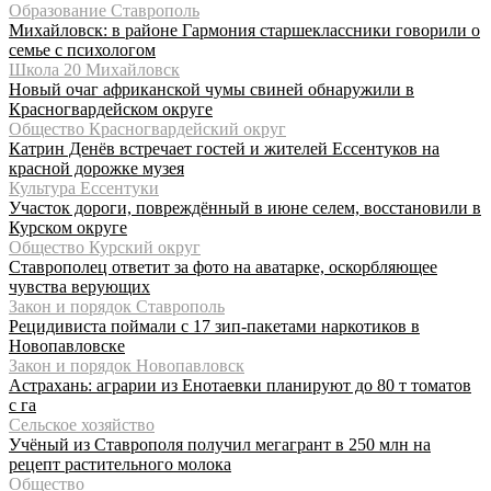
Образование Ставрополь
Михайловск: в районе Гармония старшеклассники говорили о
семье с психологом
Школа 20 Михайловск
Новый очаг африканской чумы свиней обнаружили в
Красногвардейском округе
Общество Красногвардейский округ
Катрин Денёв встречает гостей и жителей Ессентуков на
красной дорожке музея
Культура Ессентуки
Участок дороги, повреждённый в июне селем, восстановили в
Курском округе
Общество Курский округ
Ставрополец ответит за фото на аватарке, оскорбляющее
чувства верующих
Закон и порядок Ставрополь
Рецидивиста поймали с 17 зип-пакетами наркотиков в
Новопавловске
Закон и порядок Новопавловск
Астрахань: аграрии из Енотаевки планируют до 80 т томатов
с га
Сельское хозяйство
Учёный из Ставрополя получил мегагрант в 250 млн на
рецепт растительного молока
Общество