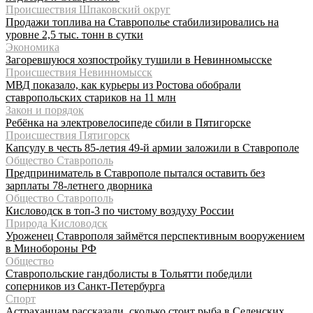
Происшествия Шпаковский округ
Продажи топлива на Ставрополье стабилизировались на
уровне 2,5 тыс. тонн в сутки
Экономика
Загоревшуюся хозпостройку тушили в Невинномысске
Происшествия Невинномысск
МВД показало, как курьеры из Ростова обобрали
ставропольских стариков на 11 млн
Закон и порядок
Ребёнка на электровелосипеде сбили в Пятигорске
Происшествия Пятигорск
Капсулу в честь 85-летия 49-й армии заложили в Ставрополе
Общество Ставрополь
Предприниматель в Ставрополе пытался оставить без
зарплаты 78-летнего дворника
Общество Ставрополь
Кисловодск в топ-3 по чистому воздуху России
Природа Кисловодск
Уроженец Ставрополя займётся перспективным вооружением
в Минобороны РФ
Общество
Ставропольские гандболисты в Тольятти победили
соперников из Санкт-Петербурга
Спорт
Астраханцам рассказали, сколько стоит рыба в Селенских