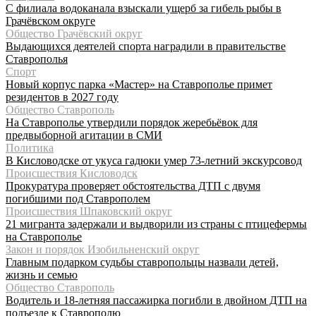
С филиала водоканала взыскали ущерб за гибель рыбы в
Грачёвском округе
Общество Грачёвский округ
Выдающихся деятелей спорта наградили в правительстве
Ставрополья
Спорт
Новый корпус парка «Мастер» на Ставрополье примет
резидентов в 2027 году
Общество Ставрополь
На Ставрополье утвердили порядок жеребьёвок для
предвыборной агитации в СМИ
Политика
В Кисловодске от укуса гадюки умер 73-летний экскурсовод
Происшествия Кисловодск
Прокуратура проверяет обстоятельства ДТП с двумя
погибшими под Ставрополем
Происшествия Шпаковский округ
21 мигранта задержали и выдворили из страны с птицефермы
на Ставрополье
Закон и порядок Изобильненский округ
Главным подарком судьбы ставропольцы назвали детей,
жизнь и семью
Общество Ставрополь
Водитель и 18-летняя пассажирка погибли в двойном ДТП на
подъезде к Ставрополю