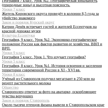
География 7 класс. Урок №2. Географическая зональность
(природные зоны) и высотная поясность.
Уроки 7 класс
Житель Кировского округа проведёт в колонии 8,5 года за
убийство знакомого
Закон и порядок Курский округ
Катрин Денёв встречает гостей и жителей Ессентуков на
красной дорожке музея
Культура Ессентуки
География, 9 класс. Урок №2. Экономико-географическое
положение России как фактор развития ее хозяйства. ВВП и
ВРП.
Уроки 9 класс
География 5 класс. Урок 1. Что изучает география?
Уроки 5 класс
География, 8 класс. Урок №1. История освоения и заселения
территории современной России в XI - XVI вв.
Уроки 8 класс
Учёный из Ставрополя получил мегагрант в 250 млн на
рецепт растительного молока
Общество
Ставрополец ответит за фото на аватарке, оскорбляющее
чувства верующих
Закон и порядок Ставрополь
Около тысячи птенцов фазана вывели в Ставропольском крае