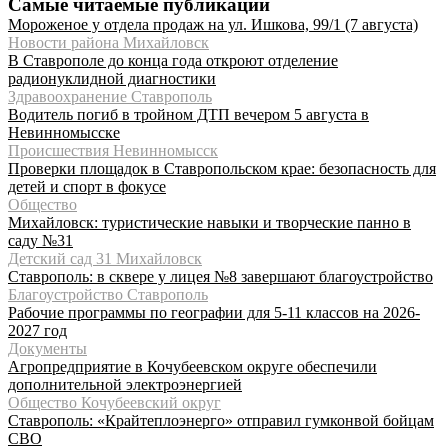
Самые читаемые публикации
Мороженое у отдела продаж на ул. Ишкова, 99/1 (7 августа)
Новости района Михайловск
В Ставрополе до конца года откроют отделение
радионуклидной диагностики
Здравоохранение Ставрополь
Водитель погиб в тройном ДТП вечером 5 августа в
Невинномысске
Происшествия Невинномысск
Проверки площадок в Ставропольском крае: безопасность для
детей и спорт в фокусе
Общество
Михайловск: туристические навыки и творческие панно в
саду №31
Детский сад 31 Михайловск
Ставрополь: в сквере у лицея №8 завершают благоустройство
Благоустройство Ставрополь
Рабочие программы по географии для 5-11 классов на 2026-
2027 год
Документы
Агропредприятие в Кочубеевском округе обеспечили
дополнительной электроэнергией
Общество Кочубеевский округ
Ставрополь: «Крайтеплоэнерго» отправил гумконвой бойцам
СВО