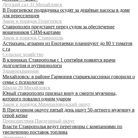
Детский сад 31 Михайловск
В Георгиевске подрядчика осудят за дешёвые насосы в доме
для переселенцев
Закон и порядок Георгиевск
Ставрополец предстанет перед судом за обеспечение
мошенников СИМ-картами
Закон и порядок Ставрополь
Астрахань: аграрии из Енотаевки планируют до 80 т томатов
с га
Сельское хозяйство
В клиниках Ставрополья с 1 сентября появятся врачи
долголетия и нутрициологи
Здравоохранение
Михайловск: в районе Гармония старшеклассники говорили о
семье с психологом
Школа 20 Михайловск
Юный ставрополец признал вину в смерти мужчины,
которого повалил одним ударом
Закон и порядок Минераловодский округ
В Предгорном округе пятый день ищут 50-летнего мужчину в
серой кепке
Происшествия Предгорный округ
Власти Ставрополья ведут переговоры с компаниями по
увеличению поставок топлива
Экономика