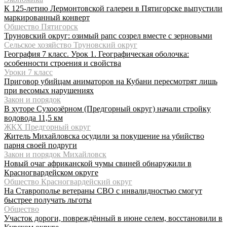
К 125-летию Лермонтовской галереи в Пятигорске выпустили
маркированный конверт
Общество Пятигорск
Труновский округ: озимый рапс созрел вместе с зерновыми
Сельское хозяйство Труновский округ
География 7 класс. Урок 1. Географическая оболочка:
особенности строения и свойства
Уроки 7 класс
Приговор убийцам аниматоров на Кубани пересмотрят лишь
при весомых нарушениях
Закон и порядок
В хуторе Сухоозёрном (Предгорный округ) начали стройку
водовода 11,5 км
ЖКХ Предгорный округ
Житель Михайловска осудили за покушение на убийство
парня своей подруги
Закон и порядок Михайловск
Новый очаг африканской чумы свиней обнаружили в
Красногвардейском округе
Общество Красногвардейский округ
На Ставрополье ветераны СВО с инвалидностью смогут
быстрее получать льготы
Общество
Участок дороги, повреждённый в июне селем, восстановили в