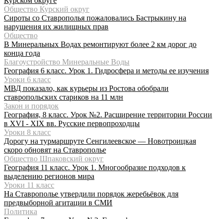
Курском округе
Общество Курский округ
Сироты со Ставрополья пожаловались Бастрыкину на
нарушения их жилищных прав
Общество
В Минеральных Водах ремонтируют более 2 км дорог до
конца года
Благоустройство Минеральные Воды
География 6 класс. Урок 1. Гидросфера и методы ее изучения
Уроки 6 класс
МВД показало, как курьеры из Ростова обобрали
ставропольских стариков на 11 млн
Закон и порядок
География, 8 класс. Урок №2. Расширение территории России
в XVI - XIX вв. Русские первопроходцы
Уроки 8 класс
Дорогу на турмаршруте Сенгилеевское — Новотроицкая
скоро обновят на Ставрополье
Общество Шпаковский округ
География 11 класс. Урок 1. Многообразие подходов к
выделению регионов мира
Уроки 11 класс
На Ставрополье утвердили порядок жеребьёвок для
предвыборной агитации в СМИ
Политика