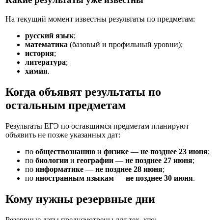
На текущий момент известны результаты по предметам:
русский язык
;
математика
(базовый и профильный уровни);
история
;
литература
;
химия
.
Когда объявят результаты по
остальным предметам
Результаты ЕГЭ по оставшимся предметам планируют
объявить не позже указанных дат:
по
обществознанию
и
физике
—
не позднее 23 июня
;
по
биологии
и
географии
—
не позднее 27 июня
;
по
информатике
—
не позднее 28 июня
;
по
иностранным языкам
—
не позднее 30 июня
.
Кому нужны резервные дни
Резервные даты предусмотрены для тех, кто: