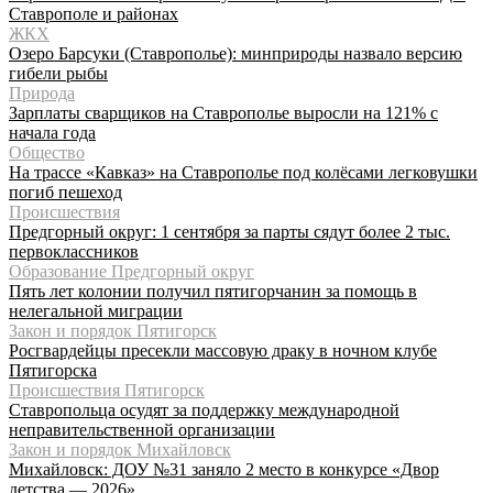
Ставрополе и районах
ЖКХ
Озеро Барсуки (Ставрополье): минприроды назвало версию
гибели рыбы
Природа
Зарплаты сварщиков на Ставрополье выросли на 121% с
начала года
Общество
На трассе «Кавказ» на Ставрополье под колёсами легковушки
погиб пешеход
Происшествия
Предгорный округ: 1 сентября за парты сядут более 2 тыс.
первоклассников
Образование Предгорный округ
Пять лет колонии получил пятигорчанин за помощь в
нелегальной миграции
Закон и порядок Пятигорск
Росгвардейцы пресекли массовую драку в ночном клубе
Пятигорска
Происшествия Пятигорск
Ставропольца осудят за поддержку международной
неправительственной организации
Закон и порядок Михайловск
Михайловск: ДОУ №31 заняло 2 место в конкурсе «Двор
детства — 2026»