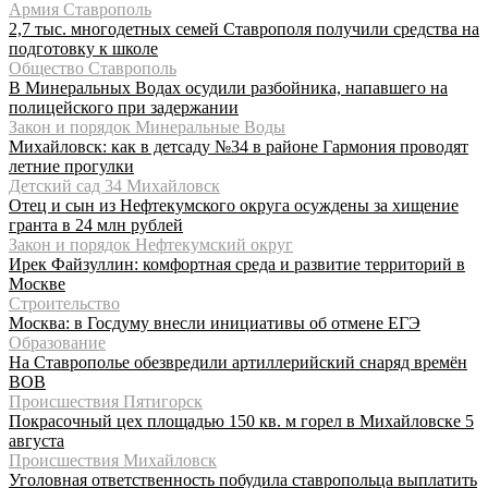
Армия Ставрополь
2,7 тыс. многодетных семей Ставрополя получили средства на
подготовку к школе
Общество Ставрополь
В Минеральных Водах осудили разбойника, напавшего на
полицейского при задержании
Закон и порядок Минеральные Воды
Михайловск: как в детсаду №34 в районе Гармония проводят
летние прогулки
Детский сад 34 Михайловск
Отец и сын из Нефтекумского округа осуждены за хищение
гранта в 24 млн рублей
Закон и порядок Нефтекумский округ
Ирек Файзуллин: комфортная среда и развитие территорий в
Москве
Строительство
Москва: в Госдуму внесли инициативы об отмене ЕГЭ
Образование
На Ставрополье обезвредили артиллерийский снаряд времён
ВОВ
Происшествия Пятигорск
Покрасочный цех площадью 150 кв. м горел в Михайловске 5
августа
Происшествия Михайловск
Уголовная ответственность побудила ставропольца выплатить