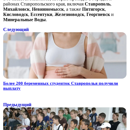
районах Ставропольского края, включая
Ставрополь
,
Михайловск
,
Невинномысск
, а также
Пятигорск
,
Кисловодск
,
Ессентуки
,
Железноводск
,
Георгиевск
и
Минеральные Воды
.
Следующий
Более 200 беременных студенток Ставрополья получили
выплату
Предыдущий