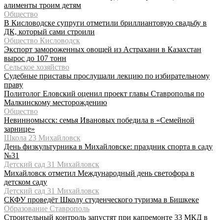
алименты троим детям
Общество
В Кисловодске супруги отметили бриллиантовую свадьбу в
ДК, который сами строили
Общество Кисловодск
Экспорт замороженных овощей из Астрахани в Казахстан
вырос до 107 тонн
Сельское хозяйство
Судебные приставы прослушали лекцию по избирательному
праву
Политолог Еловский оценил проект главы Ставрополья по
Малкинскому месторождению
Общество
Невинномысск: семья Ивановых победила в «Семейной
зарнице»
Школа 23 Михайловск
День физкультурника в Михайловске: праздник спорта в саду
№31
Детский сад 31 Михайловск
Михайловск отметил Международный день светофора в
детском саду
Детский сад 31 Михайловск
СКФУ проведёт Школу студенческого туризма в Бишкеке
Образование Ставрополь
Строительный контроль запустят при капремонте 33 МКД в