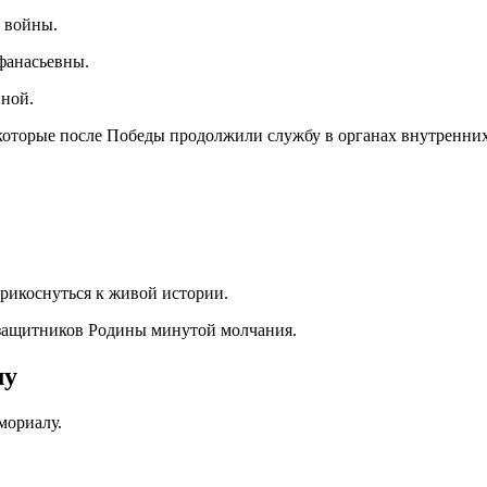
 войны.
фанасьевны.
йной.
которые после Победы продолжили службу в органах внутренних
прикоснуться к живой истории.
защитников Родины минутой молчания.
лу
мориалу.