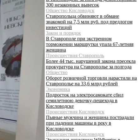
300 незаконных вывесок
Общество Кисловодск
Ставропольца обвиняют в обмане
знакомой на 7,5 млн руб. под предлогом
инвестиций
Закон и порядок
В Ставрополе при экстренном
торможении маршрутки упала 67-летняя
женщина
Происшествия Ставрополь
Более 44 тыс. нарушений закона пресекла
прокуратура на Ставрополье за полгода
Общество
Оборот розничной торговли нарастили на
Ставрополье на 33,6 млрд рублей
Экономика
Подросток на электросамокате сбил
семилетнюю девочку-пешехода в
Кисловодске
Происшествия Кисловодск
Пьяные мужчина и женщина пострадали
при падении машины в реку в
Кисловодске
Происшествия Кисловодск
Эвакуация логистики Wildberries в