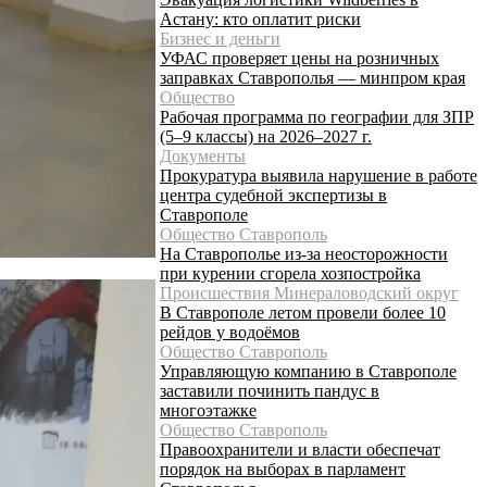
Астану: кто оплатит риски
Бизнес и деньги
УФАС проверяет цены на розничных
заправках Ставрополья — минпром края
Общество
Рабочая программа по географии для ЗПР
(5–9 классы) на 2026–2027 г.
Документы
Прокуратура выявила нарушение в работе
центра судебной экспертизы в
Ставрополе
Общество Ставрополь
На Ставрополье из-за неосторожности
при курении сгорела хозпостройка
Происшествия Минераловодский округ
В Ставрополе летом провели более 10
рейдов у водоёмов
Общество Ставрополь
Управляющую компанию в Ставрополе
заставили починить пандус в
многоэтажке
Общество Ставрополь
Правоохранители и власти обеспечат
порядок на выборах в парламент