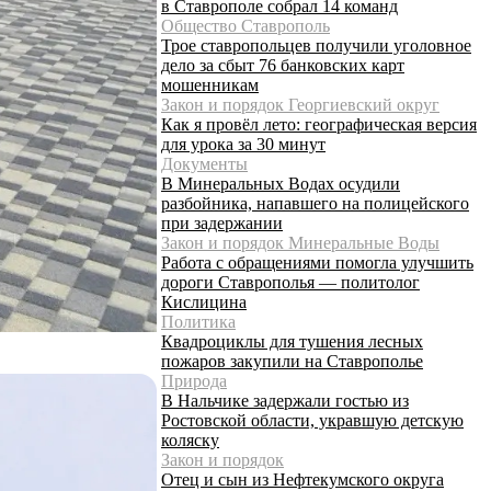
в Ставрополе собрал 14 команд
Общество Ставрополь
Трое ставропольцев получили уголовное
дело за сбыт 76 банковских карт
мошенникам
Закон и порядок Георгиевский округ
Как я провёл лето: географическая версия
для урока за 30 минут
Документы
В Минеральных Водах осудили
разбойника, напавшего на полицейского
при задержании
Закон и порядок Минеральные Воды
Работа с обращениями помогла улучшить
дороги Ставрополья — политолог
Кислицина
Политика
Квадроциклы для тушения лесных
пожаров закупили на Ставрополье
Природа
В Нальчике задержали гостью из
Ростовской области, укравшую детскую
коляску
Закон и порядок
Отец и сын из Нефтекумского округа