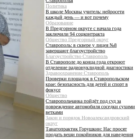
Ставрополья
Политика
В школе Москвы учитель: нейросети
каждый день — и вот почему
Образование
В Предгорном округе с начала года
заключили 94 соцконтракта
Общество Предгорный округ
Ставрополь: в сквере у лицея №8
завершают благоустройство
Благоустройство Ставрополь
В Ставрополе до конца года откроют
отделение радионуклидной диагностики
Здравоохранение Ставрополь
Проверки площадок в Ставропольском
крае: безопасность для детей и спорт в
фокусе
Общество
Ставропольчанка пойдёт под суд за
повреждение автомобиля соседки сухими
ветками
Закон и порядок Новоалександровский
округ
Танатопрактик Горушкин: Нас просят
продать вещи покойников для наведения