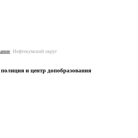
История
Путеводитель
Гео-образование
вание
Нефтекумский округ
 полиция и центр допобразования