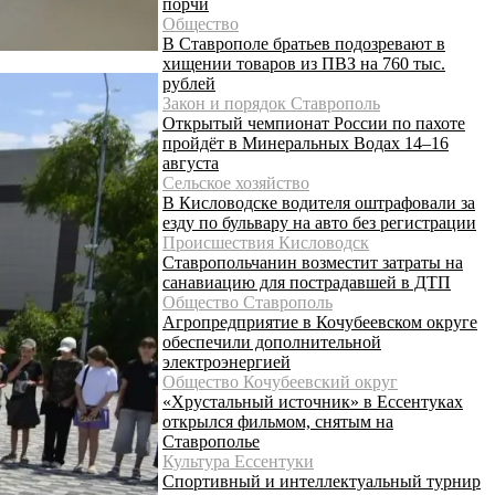
порчи
Общество
В Ставрополе братьев подозревают в
хищении товаров из ПВЗ на 760 тыс.
рублей
Закон и порядок Ставрополь
Открытый чемпионат России по пахоте
пройдёт в Минеральных Водах 14–16
августа
Сельское хозяйство
В Кисловодске водителя оштрафовали за
езду по бульвару на авто без регистрации
Происшествия Кисловодск
Ставропольчанин возместит затраты на
санавиацию для пострадавшей в ДТП
Общество Ставрополь
Агропредприятие в Кочубеевском округе
обеспечили дополнительной
электроэнергией
Общество Кочубеевский округ
«Хрустальный источник» в Ессентуках
открылся фильмом, снятым на
Ставрополье
Культура Ессентуки
Спортивный и интеллектуальный турнир