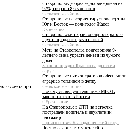
Ставрополье: уборка зерна завершена на
92%, собрано 8,6 млн тонн
Сельское хозяйство
Ставрополье переориентирует экспорт на
Юг и Восток — политолог Жаров
Экономика
Ставропольский край: овощи открытого
грунта продают прямо с полей
Сельское хозяйство
Мать на Ставрополье подговорила 9-
летнего сына украсть деньги из чужого
дома
Закон и порядок Красногвардейский
округ
Ставрополье: пять операторов обеспечили
аграриев топливом в жатву
Сельское хозяйство
ного совета при
Почему ставка учителя ниже МРОТ:
законно ли это в России
Образование
На Ставрополье в ДТП на встречке
пострадали водитель и двухлетний
пассажир
Происшествия Благодарненский округ
Честно о зарплатах учителей в