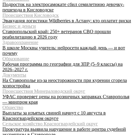
Подросток на электросамокате сбил семилетнюю девочку-
пешехода в Кисловодске
Происшествия Кисловодск
Эвакуация логистики Wildberries в Астану: кто оплатит риски
Бизнес и деньги
Ставропольский край: 250+ ветеранов СВО прошли
реабилитацию в 2026 году
Здравоохранение
В школе Москвы учитель: нейросети каждый день — и вот
почему
Образование
Рабочая программа по географии для ЗПР (5–9 классы) на
2026–2027 г.
Документы
На Ставрополье из-за неосторожности при курении сгорела
хозпостройка
Происшествия Минераловодский округ
УФАС проверяет цены на розничных заправках Ставрополья
— минпром края
Общество
Выплаты за изъятых свиней начнут с 10 августа в
Красногвардейском округе
Сельское хозяйство Красногвардейский округ
Прокуратура выявила нарушение в работе центра судебной
экспертизы в Ставрополе