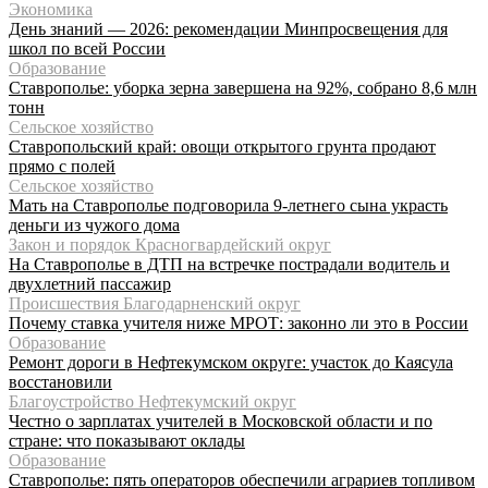
Экономика
День знаний — 2026: рекомендации Минпросвещения для
школ по всей России
Образование
Ставрополье: уборка зерна завершена на 92%, собрано 8,6 млн
тонн
Сельское хозяйство
Ставропольский край: овощи открытого грунта продают
прямо с полей
Сельское хозяйство
Мать на Ставрополье подговорила 9-летнего сына украсть
деньги из чужого дома
Закон и порядок Красногвардейский округ
На Ставрополье в ДТП на встречке пострадали водитель и
двухлетний пассажир
Происшествия Благодарненский округ
Почему ставка учителя ниже МРОТ: законно ли это в России
Образование
Ремонт дороги в Нефтекумском округе: участок до Каясула
восстановили
Благоустройство Нефтекумский округ
Честно о зарплатах учителей в Московской области и по
стране: что показывают оклады
Образование
Ставрополье: пять операторов обеспечили аграриев топливом