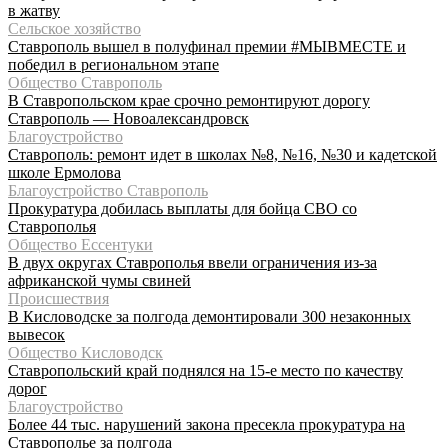
в жатву
Сельское хозяйство
Ставрополь вышел в полуфинал премии #МЫВМЕСТЕ и
победил в региональном этапе
Общество Ставрополь
В Ставропольском крае срочно ремонтируют дорогу
Ставрополь — Новоалександровск
Благоустройство
Ставрополь: ремонт идет в школах №8, №16, №30 и кадетской
школе Ермолова
Благоустройство Ставрополь
Прокуратура добилась выплаты для бойца СВО со
Ставрополья
Общество Ессентуки
В двух округах Ставрополья ввели ограничения из-за
африканской чумы свиней
Происшествия
В Кисловодске за полгода демонтировали 300 незаконных
вывесок
Общество Кисловодск
Ставропольский край поднялся на 15-е место по качеству
дорог
Благоустройство
Более 44 тыс. нарушений закона пресекла прокуратура на
Ставрополье за полгода