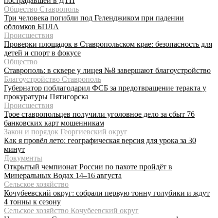
пострадавшей в ДТП
Общество Ставрополь
Три человека погибли под Геленджиком при падении
обломков БПЛА
Происшествия
Проверки площадок в Ставропольском крае: безопасность для
детей и спорт в фокусе
Общество
Ставрополь: в сквере у лицея №8 завершают благоустройство
Благоустройство Ставрополь
Губернатор поблагодарил ФСБ за предотвращение теракта у
прокуратуры Пятигорска
Происшествия
Трое ставропольцев получили уголовное дело за сбыт 76
банковских карт мошенникам
Закон и порядок Георгиевский округ
Как я провёл лето: географическая версия для урока за 30
минут
Документы
Открытый чемпионат России по пахоте пройдёт в
Минеральных Водах 14–16 августа
Сельское хозяйство
Кочубеевский округ: собрали первую тонну голубики и ждут
4 тонны к сезону
Сельское хозяйство Кочубеевский округ