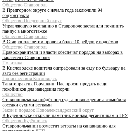
Общество Ставрополь
В Предгорном округе с начала года заключили 94
соцконтракта
Общество Предгорный округ
Управляющую компанию в Ставрополе заставили починить
пандус в многоэтажке
Общество Ставрополь
В Ставрополе летом провели более 10 рейдов у водоёмов
Общество Ставрополь
Правоохранители и власти обеспечат порядок на выборах в
парламент Ставрополья
Политика
В Кисловодске водителя оштрафовали за езду по бульвару на
авто без регистрации
Происшествия Кисловодск
Танатопрактик Горушкин: Нас просят продать вещи
покойников для наведения порчи
Общество
Ставропольчанка пойдёт под суд за повреждение автомобиля
соседки сухими ветками
Закон и порядок Новоалександровский округ
В Буденновске открыли памятник воинам-десантникам и ГРУ
Общество Будённовск
Ставропольчанин возместит затраты на санавиацию для