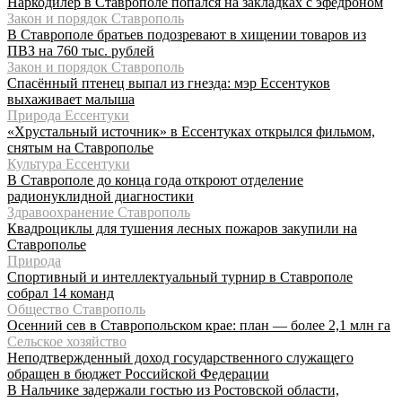
Наркодилер в Ставрополе попался на закладках с эфедроном
Закон и порядок Ставрополь
В Ставрополе братьев подозревают в хищении товаров из
ПВЗ на 760 тыс. рублей
Закон и порядок Ставрополь
Спасённый птенец выпал из гнезда: мэр Ессентуков
выхаживает малыша
Природа Ессентуки
«Хрустальный источник» в Ессентуках открылся фильмом,
снятым на Ставрополье
Культура Ессентуки
В Ставрополе до конца года откроют отделение
радионуклидной диагностики
Здравоохранение Ставрополь
Квадроциклы для тушения лесных пожаров закупили на
Ставрополье
Природа
Спортивный и интеллектуальный турнир в Ставрополе
собрал 14 команд
Общество Ставрополь
Осенний сев в Ставропольском крае: план — более 2,1 млн га
Сельское хозяйство
Неподтвержденный доход государственного служащего
обращен в бюджет Российской Федерации
В Нальчике задержали гостью из Ростовской области,