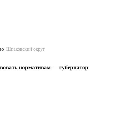
История
Путеводитель
Гео-образование
во
Шпаковский округ
твовать нормативам — губернатор