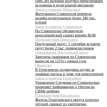
Пять лет колонии получил пятигорчанин
за помощь в нелегальной миграции
Закон и порядок Пятигорск
Жительница Ставрополя перевела
онлайн-целительнице более 340 тыс.
рублей
Закон и порядок Ставрополь
На Ставрополье обезвредили
артиллерийский снаряд времён ВОВ
Происшествия Пятигорск
Предгорный округ: 1 сентября за парты
сядут более 2 тыс. первоклассников
Образование Предгорный округ
Зарплаты сварщиков на Ставрополье
выросли на 121% с начала года
Общество
В Георгиевске подрядчика осудят за
дешёвые насосы в доме для переселенцев
Закон и порядок Георгиевск
Управление Следкома по Ставрополью
проверяет информацию о сбитом на
СИМе ребёнке
Происшествия Кисловодск
Житель Георгиевского округа похитил
детский самокат из электрички