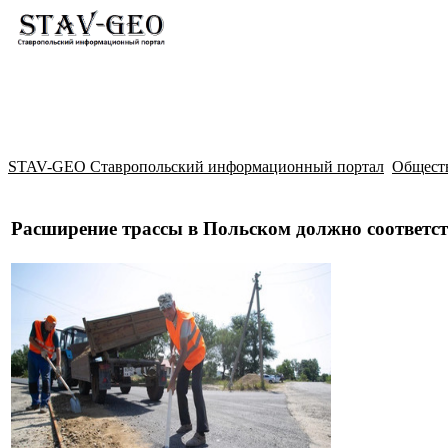
Новости
Жилой район Гармония
Искать
STAV-GEO Ставропольский информационный портал
Общест
Расширение трассы в Польском должно соответс