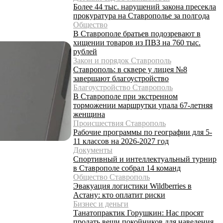
Более 44 тыс. нарушений закона пресекла
прокуратура на Ставрополье за полгода
Общество
В Ставрополе братьев подозревают в
хищении товаров из ПВЗ на 760 тыс.
рублей
Закон и порядок Ставрополь
Ставрополь: в сквере у лицея №8
завершают благоустройство
Благоустройство Ставрополь
В Ставрополе при экстренном
торможении маршрутки упала 67-летняя
женщина
Происшествия Ставрополь
Рабочие программы по географии для 5-
11 классов на 2026-2027 год
Документы
Спортивный и интеллектуальный турнир
в Ставрополе собрал 14 команд
Общество Ставрополь
Эвакуация логистики Wildberries в
Астану: кто оплатит риски
Бизнес и деньги
Танатопрактик Горушкин: Нас просят
продать вещи покойников для наведения