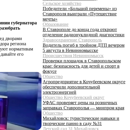
Сельское хозяйство
Победители «Большой перемены» из
Ставрополя выиграли «Путешествие
мечты»
инии губернатора
Образование
разобрать
В Ставрополе до конца года откроют
отделение радионуклидной диагностики
ред дворами
Здравоохранение Ставрополь
дора региона
Водитель погиб в тройном ДТП вечером
твуют нормативам
5 августа в Невинномысске
давайте его
Происшествия Невинномысск
Проверки площадок в Ставропольском
крае: безопасность для детей и спорт в
фокусе
Общество
Агропредприятие в Кочубеевском округе
обеспечили дополнительной
электроэнергией
Общество Кочубеевский округ
УФАС проверяет цены на розничных
заправках Ставрополья — минпром края
Общество
Михайловск: туристические навыки и
творческие панно в саду №31
Детский сад 31 Михайловск