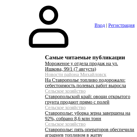
Вход
|
Регистрация
Самые читаемые публикации
Мороженое у отдела продаж на ул.
Ишкова, 99/1 (7 августа)
Новости района Михайловск
На Ставрополье топливо подорожало:
себестоимость полевых работ выросла
Сельское хозяйство
Ставропольский край: овощи открытого
грунта продают прямо с полей
Сельское хозяйство
Ставрополье: уборка зерна завершена на
92%, собрано 8,6 млн тонн
Сельское хозяйство
Ставрополье: пять операторов обеспечили
аграриев топливом в жатву