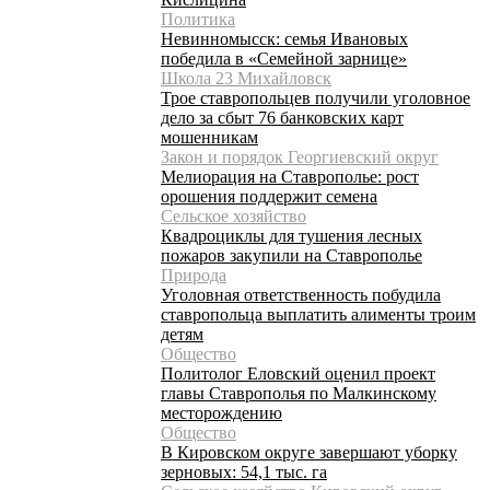
Политика
Невинномысск: семья Ивановых
победила в «Семейной зарнице»
Школа 23 Михайловск
Трое ставропольцев получили уголовное
дело за сбыт 76 банковских карт
мошенникам
Закон и порядок Георгиевский округ
Мелиорация на Ставрополье: рост
орошения поддержит семена
Сельское хозяйство
Квадроциклы для тушения лесных
пожаров закупили на Ставрополье
Природа
Уголовная ответственность побудила
ставропольца выплатить алименты троим
детям
Общество
Политолог Еловский оценил проект
главы Ставрополья по Малкинскому
месторождению
Общество
В Кировском округе завершают уборку
зерновых: 54,1 тыс. га