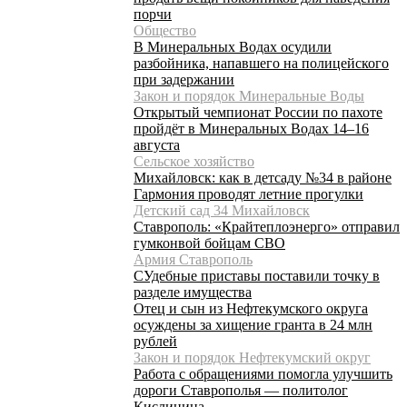
порчи
Общество
В Минеральных Водах осудили
разбойника, напавшего на полицейского
при задержании
Закон и порядок Минеральные Воды
Открытый чемпионат России по пахоте
пройдёт в Минеральных Водах 14–16
августа
Сельское хозяйство
Михайловск: как в детсаду №34 в районе
Гармония проводят летние прогулки
Детский сад 34 Михайловск
Ставрополь: «Крайтеплоэнерго» отправил
гумконвой бойцам СВО
Армия Ставрополь
СУдебные приставы поставили точку в
разделе имущества
Отец и сын из Нефтекумского округа
осуждены за хищение гранта в 24 млн
рублей
Закон и порядок Нефтекумский округ
Работа с обращениями помогла улучшить
дороги Ставрополья — политолог
Кислицина