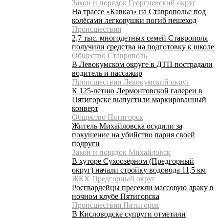
Закон и порядок Георгиевский округ
На трассе «Кавказ» на Ставрополье под
колёсами легковушки погиб пешеход
Происшествия
2,7 тыс. многодетных семей Ставрополя
получили средства на подготовку к школе
Общество Ставрополь
В Левокумском округе в ДТП пострадали
водитель и пассажир
Происшествия Левокумский округ
К 125-летию Лермонтовской галереи в
Пятигорске выпустили маркированный
конверт
Общество Пятигорск
Житель Михайловска осудили за
покушение на убийство парня своей
подруги
Закон и порядок Михайловск
В хуторе Сухоозёрном (Предгорный
округ) начали стройку водовода 11,5 км
ЖКХ Предгорный округ
Росгвардейцы пресекли массовую драку в
ночном клубе Пятигорска
Происшествия Пятигорск
В Кисловодске супруги отметили