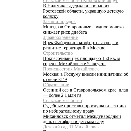
Сельское хозяйство Кировский округ
В Нальчике задержали гостью из
Ростовской области, укравшую детскую
коляску
Закон и порядок
Минздрав Ставрополья: грудное молоко
снижает риск диабета
Здравоохранение
Ирек Файзуллин: комфортная среда и
развитие территорий в Москве
Строительство
Покрасочный цех площадью 150 кв. м
горел в Михайловске 5 августа
Происшествия Михайловск
Москва: в Госдуму внесли инициативы об
отмене ЕГЭ
Образование
Осенний сев в Ставропольском крае: план
— более 2,1 млн га
Сельское хозяйство
Судебные приставы прослушали лекцию
по избирательному праву
Михайловск отметил Международный
день светофора в детском саду
Детский сад 31 Михайловск