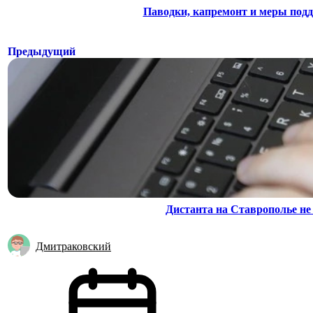
Паводки, капремонт и меры под
Предыдущий
Дистанта на Ставрополье не 
Дмитраковский