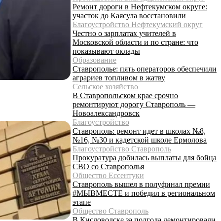
Ремонт дороги в Нефтекумском округе:
участок до Каясула восстановили
Благоустройство Нефтекумский округ
Честно о зарплатах учителей в
Московской области и по стране: что
показывают оклады
Образование
Ставрополье: пять операторов обеспечили
аграриев топливом в жатву
Сельское хозяйство
В Ставропольском крае срочно
ремонтируют дорогу Ставрополь —
Новоалександровск
Благоустройство
Ставрополь: ремонт идет в школах №8,
№16, №30 и кадетской школе Ермолова
Благоустройство Ставрополь
Прокуратура добилась выплаты для бойца
СВО со Ставрополья
Общество Ессентуки
Ставрополь вышел в полуфинал премии
#МЫВМЕСТЕ и победил в региональном
этапе
Общество Ставрополь
В Кисловодске за полгода демонтировали