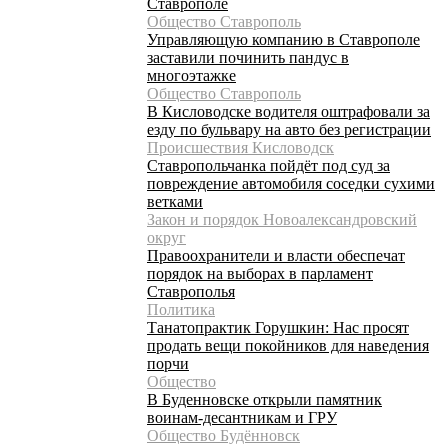
Ставрополе
Общество Ставрополь
Управляющую компанию в Ставрополе
заставили починить пандус в
многоэтажке
Общество Ставрополь
В Кисловодске водителя оштрафовали за
езду по бульвару на авто без регистрации
Происшествия Кисловодск
Ставропольчанка пойдёт под суд за
повреждение автомобиля соседки сухими
ветками
Закон и порядок Новоалександровский
округ
Правоохранители и власти обеспечат
порядок на выборах в парламент
Ставрополья
Политика
Танатопрактик Горушкин: Нас просят
продать вещи покойников для наведения
порчи
Общество
В Буденновске открыли памятник
воинам-десантникам и ГРУ
Общество Будённовск