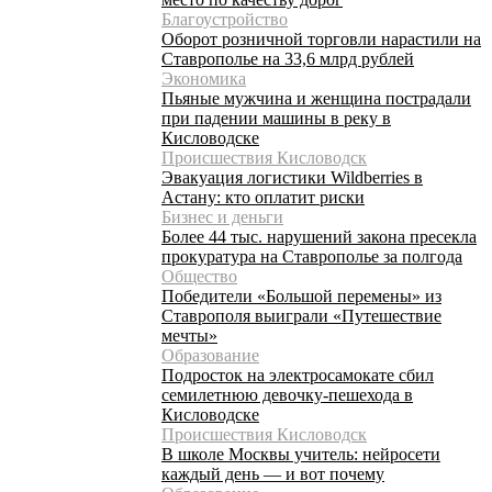
Благоустройство
Оборот розничной торговли нарастили на
Ставрополье на 33,6 млрд рублей
Экономика
Пьяные мужчина и женщина пострадали
при падении машины в реку в
Кисловодске
Происшествия Кисловодск
Эвакуация логистики Wildberries в
Астану: кто оплатит риски
Бизнес и деньги
Более 44 тыс. нарушений закона пресекла
прокуратура на Ставрополье за полгода
Общество
Победители «Большой перемены» из
Ставрополя выиграли «Путешествие
мечты»
Образование
Подросток на электросамокате сбил
семилетнюю девочку-пешехода в
Кисловодске
Происшествия Кисловодск
В школе Москвы учитель: нейросети
каждый день — и вот почему