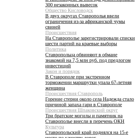
300 незаконных вывесок
Общество Кисловодск
В двух округах Ставрополья ввели
ограничения из-за африканской чумы
свиней
Происшествия
На Ставрополье зарегистрировали списки
шести партий на краевые выборы
Политика
Ставропольца обвиняют в обмане
знакомой на 7,5 млн руб. под предлогом
инвестиций
Закон и порядок
В Ставрополе при экстренном
торможении маршрутки упала 67-летняя
женщина
Происшествия Ставрополь
Горение стерни около села Надежда стало
причиной запаха гари в Ставрополе
Происшествия Шпаковский округ
Три братские могилы и памятник на
Ставрополье внесли в перечень ОКН
Культура
Ставропольский край поднялся на 15-е
место по качеству дорог