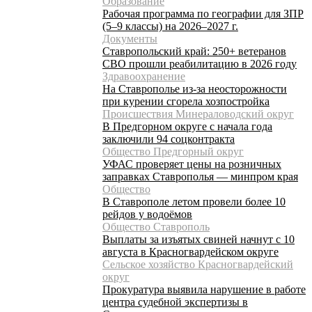
Образование
Рабочая программа по географии для ЗПР
(5–9 классы) на 2026–2027 г.
Документы
Ставропольский край: 250+ ветеранов
СВО прошли реабилитацию в 2026 году
Здравоохранение
На Ставрополье из-за неосторожности
при курении сгорела хозпостройка
Происшествия Минераловодский округ
В Предгорном округе с начала года
заключили 94 соцконтракта
Общество Предгорный округ
УФАС проверяет цены на розничных
заправках Ставрополья — минпром края
Общество
В Ставрополе летом провели более 10
рейдов у водоёмов
Общество Ставрополь
Выплаты за изъятых свиней начнут с 10
августа в Красногвардейском округе
Сельское хозяйство Красногвардейский
округ
Прокуратура выявила нарушение в работе
центра судебной экспертизы в