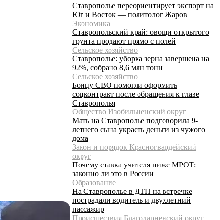
Ставрополье переориентирует экспорт на
Юг и Восток — политолог Жаров
Экономика
Ставропольский край: овощи открытого
грунта продают прямо с полей
Сельское хозяйство
Ставрополье: уборка зерна завершена на
92%, собрано 8,6 млн тонн
Сельское хозяйство
Бойцу СВО помогли оформить
соцконтракт после обращения к главе
Ставрополья
Общество Изобильненский округ
Мать на Ставрополье подговорила 9-
летнего сына украсть деньги из чужого
дома
Закон и порядок Красногвардейский
округ
Почему ставка учителя ниже МРОТ:
законно ли это в России
Образование
На Ставрополье в ДТП на встречке
пострадали водитель и двухлетний
пассажир
Происшествия Благодарненский округ