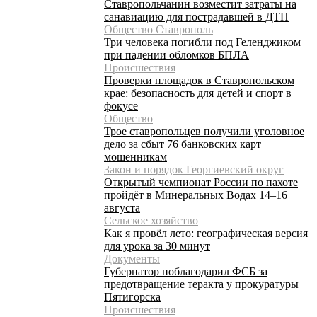
Ставропольчанин возместит затраты на
санавиацию для пострадавшей в ДТП
Общество Ставрополь
Три человека погибли под Геленджиком
при падении обломков БПЛА
Происшествия
Проверки площадок в Ставропольском
крае: безопасность для детей и спорт в
фокусе
Общество
Трое ставропольцев получили уголовное
дело за сбыт 76 банковских карт
мошенникам
Закон и порядок Георгиевский округ
Открытый чемпионат России по пахоте
пройдёт в Минеральных Водах 14–16
августа
Сельское хозяйство
Как я провёл лето: географическая версия
для урока за 30 минут
Документы
Губернатор поблагодарил ФСБ за
предотвращение теракта у прокуратуры
Пятигорска
Происшествия