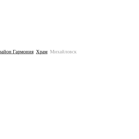
История
Путеводитель
Гео-образование
район Гармония
Храм
Михайловск