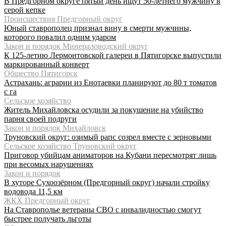
В Предгорном округе пятый день ищут 50-летнего мужчину в
серой кепке
Происшествия Предгорный округ
Юный ставрополец признал вину в смерти мужчины,
которого повалил одним ударом
Закон и порядок Минераловодский округ
К 125-летию Лермонтовской галереи в Пятигорске выпустили
маркированный конверт
Общество Пятигорск
Астрахань: аграрии из Енотаевки планируют до 80 т томатов
с га
Сельское хозяйство
Житель Михайловска осудили за покушение на убийство
парня своей подруги
Закон и порядок Михайловск
Труновский округ: озимый рапс созрел вместе с зерновыми
Сельское хозяйство Труновский округ
Приговор убийцам аниматоров на Кубани пересмотрят лишь
при весомых нарушениях
Закон и порядок
В хуторе Сухоозёрном (Предгорный округ) начали стройку
водовода 11,5 км
ЖКХ Предгорный округ
На Ставрополье ветераны СВО с инвалидностью смогут
быстрее получать льготы