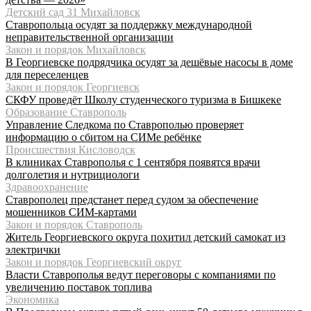
Детский сад 31 Михайловск
Ставропольца осудят за поддержку международной
неправительственной организации
Закон и порядок Михайловск
В Георгиевске подрядчика осудят за дешёвые насосы в доме
для переселенцев
Закон и порядок Георгиевск
СКФУ проведёт Школу студенческого туризма в Бишкеке
Образование Ставрополь
Управление Следкома по Ставрополью проверяет
информацию о сбитом на СИМе ребёнке
Происшествия Кисловодск
В клиниках Ставрополья с 1 сентября появятся врачи
долголетия и нутрициологи
Здравоохранение
Ставрополец предстанет перед судом за обеспечение
мошенников СИМ-картами
Закон и порядок Ставрополь
Житель Георгиевского округа похитил детский самокат из
электрички
Закон и порядок Георгиевский округ
Власти Ставрополья ведут переговоры с компаниями по
увеличению поставок топлива
Экономика