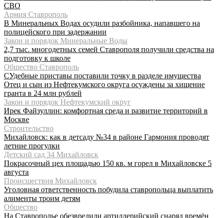
СВО
Армия Ставрополь
В Минеральных Водах осудили разбойника, напавшего на
полицейского при задержании
Закон и порядок Минеральные Воды
2,7 тыс. многодетных семей Ставрополя получили средства на
подготовку к школе
Общество Ставрополь
СУдебные приставы поставили точку в разделе имущества
Отец и сын из Нефтекумского округа осуждены за хищение
гранта в 24 млн рублей
Закон и порядок Нефтекумский округ
Ирек Файзуллин: комфортная среда и развитие территорий в
Москве
Строительство
Михайловск: как в детсаду №34 в районе Гармония проводят
летние прогулки
Детский сад 34 Михайловск
Покрасочный цех площадью 150 кв. м горел в Михайловске 5
августа
Происшествия Михайловск
Уголовная ответственность побудила ставропольца выплатить
алименты троим детям
Общество
На Ставрополье обезвредили артиллерийский снаряд времён