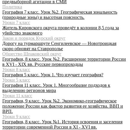
предвыборной агитации в СМИ
Политика
География 7 класс. Урок №2. Географическая зональность
(природные зоны) и высотная поясность.
Уроки 7 класс
Житель Кировского округа проведёт в колонии 8,5 года за
убийство знакомого
Закон и порядок Курский округ
Дорогу на турмаршруте Сенгилеевское — Новотроицкая
скоро обновят на Ставрополье
Общество Шпаковский округ
География, 8 класс. Урок №2. Расширение территории России
в XVI - XIX вв. Русские первопроходцы
Уроки 8 класс
География 5 класс. Урок 1. Что изучает география?
Уроки 5 класс
География 11 класс. Урок 1. Многообразие подходов к
выделению регионов мира
Уроки 11 класс
География, 9 класс. Урок №2. Экономико-географическое
положение России как фактор развития ее хозяйства. ВВП и
ВРП.
Уроки 9 класс
География, 8 класс. Урок №1. История освоения и заселения
территории современной России в XI - XVI вв.