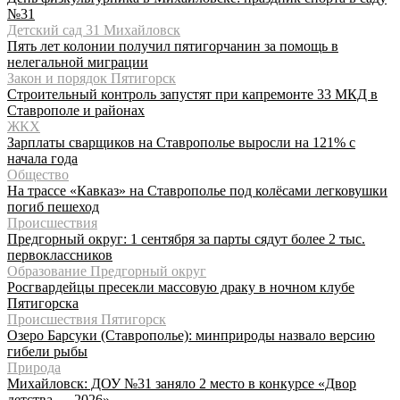
№31
Детский сад 31 Михайловск
Пять лет колонии получил пятигорчанин за помощь в
нелегальной миграции
Закон и порядок Пятигорск
Строительный контроль запустят при капремонте 33 МКД в
Ставрополе и районах
ЖКХ
Зарплаты сварщиков на Ставрополье выросли на 121% с
начала года
Общество
На трассе «Кавказ» на Ставрополье под колёсами легковушки
погиб пешеход
Происшествия
Предгорный округ: 1 сентября за парты сядут более 2 тыс.
первоклассников
Образование Предгорный округ
Росгвардейцы пресекли массовую драку в ночном клубе
Пятигорска
Происшествия Пятигорск
Озеро Барсуки (Ставрополье): минприроды назвало версию
гибели рыбы
Природа
Михайловск: ДОУ №31 заняло 2 место в конкурсе «Двор
детства — 2026»