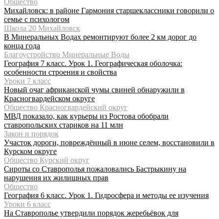
Общество
Михайловск: в районе Гармония старшеклассники говорили о
семье с психологом
Школа 20 Михайловск
В Минеральных Водах ремонтируют более 2 км дорог до
конца года
Благоустройство Минеральные Воды
География 7 класс. Урок 1. Географическая оболочка:
особенности строения и свойства
Уроки 7 класс
Новый очаг африканской чумы свиней обнаружили в
Красногвардейском округе
Общество Красногвардейский округ
МВД показало, как курьеры из Ростова обобрали
ставропольских стариков на 11 млн
Закон и порядок
Участок дороги, повреждённый в июне селем, восстановили в
Курском округе
Общество Курский округ
Сироты со Ставрополья пожаловались Бастрыкину на
нарушения их жилищных прав
Общество
География 6 класс. Урок 1. Гидросфера и методы ее изучения
Уроки 6 класс
На Ставрополье утвердили порядок жеребьёвок для