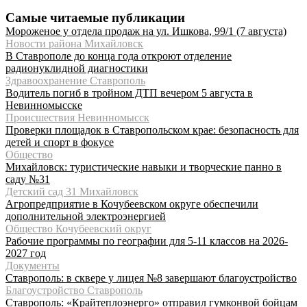
Самые читаемые публикации
Мороженое у отдела продаж на ул. Ишкова, 99/1 (7 августа)
Новости района Михайловск
В Ставрополе до конца года откроют отделение
радионуклидной диагностики
Здравоохранение Ставрополь
Водитель погиб в тройном ДТП вечером 5 августа в
Невинномысске
Происшествия Невинномысск
Проверки площадок в Ставропольском крае: безопасность для
детей и спорт в фокусе
Общество
Михайловск: туристические навыки и творческие панно в
саду №31
Детский сад 31 Михайловск
Агропредприятие в Кочубеевском округе обеспечили
дополнительной электроэнергией
Общество Кочубеевский округ
Рабочие программы по географии для 5-11 классов на 2026-
2027 год
Документы
Ставрополь: в сквере у лицея №8 завершают благоустройство
Благоустройство Ставрополь
Ставрополь: «Крайтеплоэнерго» отправил гумконвой бойцам