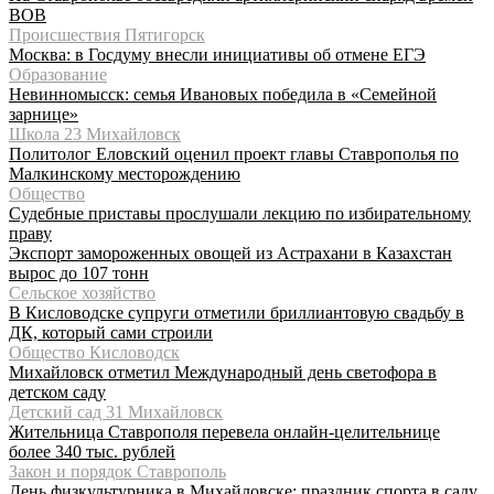
ВОВ
Происшествия Пятигорск
Москва: в Госдуму внесли инициативы об отмене ЕГЭ
Образование
Невинномысск: семья Ивановых победила в «Семейной
зарнице»
Школа 23 Михайловск
Политолог Еловский оценил проект главы Ставрополья по
Малкинскому месторождению
Общество
Судебные приставы прослушали лекцию по избирательному
праву
Экспорт замороженных овощей из Астрахани в Казахстан
вырос до 107 тонн
Сельское хозяйство
В Кисловодске супруги отметили бриллиантовую свадьбу в
ДК, который сами строили
Общество Кисловодск
Михайловск отметил Международный день светофора в
детском саду
Детский сад 31 Михайловск
Жительница Ставрополя перевела онлайн-целительнице
более 340 тыс. рублей
Закон и порядок Ставрополь
День физкультурника в Михайловске: праздник спорта в саду