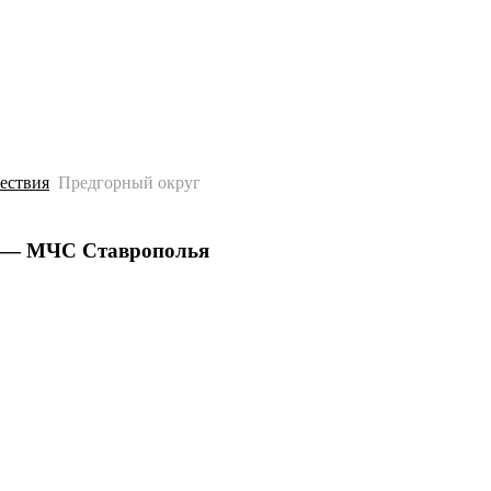
История
Путеводитель
Гео-образование
ествия
Предгорный округ
м — МЧС Ставрополья