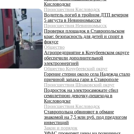
Кисловодске
Происшествия Кисловодск
Водитель погиб в тройном ДТП вечером
5 августа в Невинномысске
Происшествия Невинномысск
Проверки площадок в Ставропольском
крае: безопасность для детей и спорт в
фокусе
Общество
Агропредприятие в Кочубеевском округе
обеспечили дополнительной
электроэнергией
Общество Кочубеевский округ
Горение стерни около села Надежда стало
причиной запаха гари в Ставрополе
Происшествия Шпаковский округ
Подросток на электросамокате сбил
семилетнюю девочку-пешехода в
Кисловодске
Происшествия Кисловодск
Ставропольца обвиняют в обмане
знакомой на 7,5 млн руб. под предлогом
инвестиций
Закон и порядок
УФАС проверяет цены на розничных