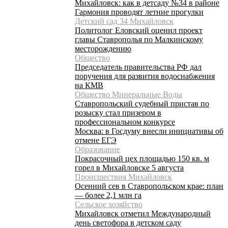
Михайловск: как в детсаду №34 в районе
Гармония проводят летние прогулки
Детский сад 34 Михайловск
Политолог Еловский оценил проект
главы Ставрополья по Малкинскому
месторождению
Общество
Председатель правительства РФ дал
поручения для развития водоснабжения
на КМВ
Общество Минеральные Воды
Ставропольский судебный пристав по
розыску стал призером в
профессиональном конкурсе
Москва: в Госдуму внесли инициативы об
отмене ЕГЭ
Образование
Покрасочный цех площадью 150 кв. м
горел в Михайловске 5 августа
Происшествия Михайловск
Осенний сев в Ставропольском крае: план
— более 2,1 млн га
Сельское хозяйство
Михайловск отметил Международный
день светофора в детском саду