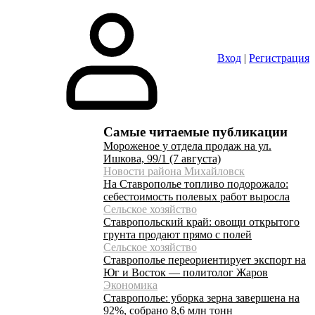
Вход
|
Регистрация
Самые читаемые публикации
Мороженое у отдела продаж на ул.
Ишкова, 99/1 (7 августа)
Новости района Михайловск
На Ставрополье топливо подорожало:
себестоимость полевых работ выросла
Сельское хозяйство
Ставропольский край: овощи открытого
грунта продают прямо с полей
Сельское хозяйство
Ставрополье переориентирует экспорт на
Юг и Восток — политолог Жаров
Экономика
Ставрополье: уборка зерна завершена на
92%, собрано 8,6 млн тонн