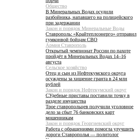
порчи
Общество
В Минеральных Водах осудили
разбойника, напавшего на полицейского
при задержании
Закон и порядок Минеральные Воды
Ставрополь: «Крайтеплоэнерго» отправил
гумконвой бойцам СВО
Армия Ставрополь
Открытый чемпионат России по пахоте
пройдёт в Минеральных Водах 14–16
августа
Сельское хозяйство
Отец и сын из Нефтекумского округа
осуждены за хищение гранта в 24 млн
рублей
Закон и порядок Нефтекумский округ
СУдебные приставы поставили точку в
разделе имущества
Трое ставропольцев получили уголовное
дело за сбыт 76 банковских карт
мошенникам
Закон и порядок Георгиевский округ
Работа с обращениями помогла улучшить
дороги Ставрополья — политолог