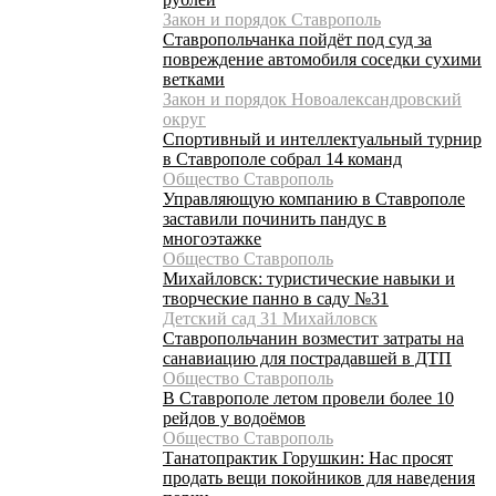
Закон и порядок Ставрополь
Ставропольчанка пойдёт под суд за
повреждение автомобиля соседки сухими
ветками
Закон и порядок Новоалександровский
округ
Спортивный и интеллектуальный турнир
в Ставрополе собрал 14 команд
Общество Ставрополь
Управляющую компанию в Ставрополе
заставили починить пандус в
многоэтажке
Общество Ставрополь
Михайловск: туристические навыки и
творческие панно в саду №31
Детский сад 31 Михайловск
Ставропольчанин возместит затраты на
санавиацию для пострадавшей в ДТП
Общество Ставрополь
В Ставрополе летом провели более 10
рейдов у водоёмов
Общество Ставрополь
Танатопрактик Горушкин: Нас просят
продать вещи покойников для наведения