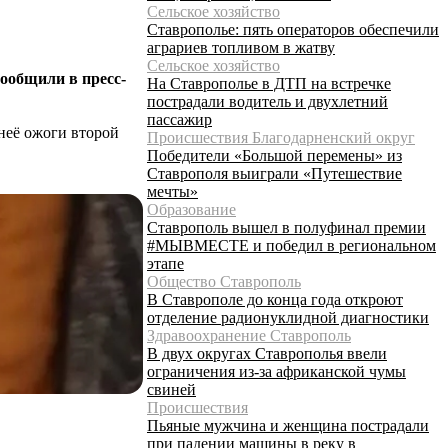
Сельское хозяйство
Ставрополье: пять операторов обеспечили
аграриев топливом в жатву
Сельское хозяйство
сообщили в пресс-
На Ставрополье в ДТП на встречке
пострадали водитель и двухлетний
пассажир
неё ожоги второй
Происшествия Благодарненский округ
Победители «Большой перемены» из
Ставрополя выиграли «Путешествие
мечты»
Образование
Ставрополь вышел в полуфинал премии
#МЫВМЕСТЕ и победил в региональном
этапе
Общество Ставрополь
В Ставрополе до конца года откроют
отделение радионуклидной диагностики
Здравоохранение Ставрополь
В двух округах Ставрополья ввели
ограничения из-за африканской чумы
свиней
Происшествия
Пьяные мужчина и женщина пострадали
при падении машины в реку в