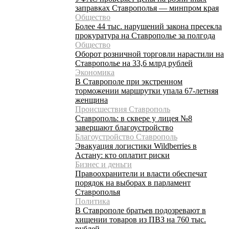
заправках Ставрополья — минпром края
Общество
Более 44 тыс. нарушений закона пресекла
прокуратура на Ставрополье за полгода
Общество
Оборот розничной торговли нарастили на
Ставрополье на 33,6 млрд рублей
Экономика
В Ставрополе при экстренном
торможении маршрутки упала 67-летняя
женщина
Происшествия Ставрополь
Ставрополь: в сквере у лицея №8
завершают благоустройство
Благоустройство Ставрополь
Эвакуация логистики Wildberries в
Астану: кто оплатит риски
Бизнес и деньги
Правоохранители и власти обеспечат
порядок на выборах в парламент
Ставрополья
Политика
В Ставрополе братьев подозревают в
хищении товаров из ПВЗ на 760 тыс.
рублей