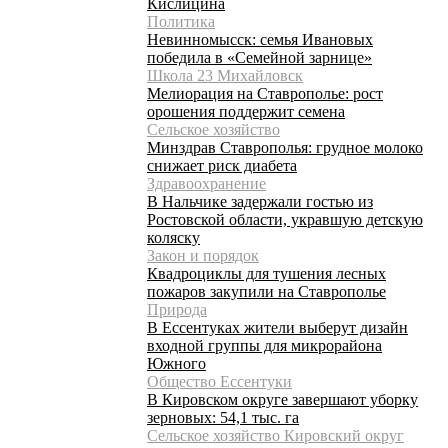
Кислицина
Политика
Невинномысск: семья Ивановых
победила в «Семейной зарнице»
Школа 23 Михайловск
Мелиорация на Ставрополье: рост
орошения поддержит семена
Сельское хозяйство
Минздрав Ставрополья: грудное молоко
снижает риск диабета
Здравоохранение
В Нальчике задержали гостью из
Ростовской области, укравшую детскую
коляску
Закон и порядок
Квадроциклы для тушения лесных
пожаров закупили на Ставрополье
Природа
В Ессентуках жители выберут дизайн
входной группы для микрорайона
Южного
Общество Ессентуки
В Кировском округе завершают уборку
зерновых: 54,1 тыс. га
Сельское хозяйство Кировский округ