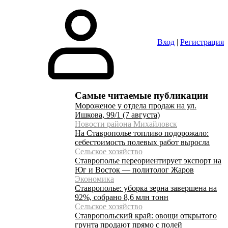
Вход
|
Регистрация
Самые читаемые публикации
Мороженое у отдела продаж на ул.
Ишкова, 99/1 (7 августа)
Новости района Михайловск
На Ставрополье топливо подорожало:
себестоимость полевых работ выросла
Сельское хозяйство
Ставрополье переориентирует экспорт на
Юг и Восток — политолог Жаров
Экономика
Ставрополье: уборка зерна завершена на
92%, собрано 8,6 млн тонн
Сельское хозяйство
Ставропольский край: овощи открытого
грунта продают прямо с полей