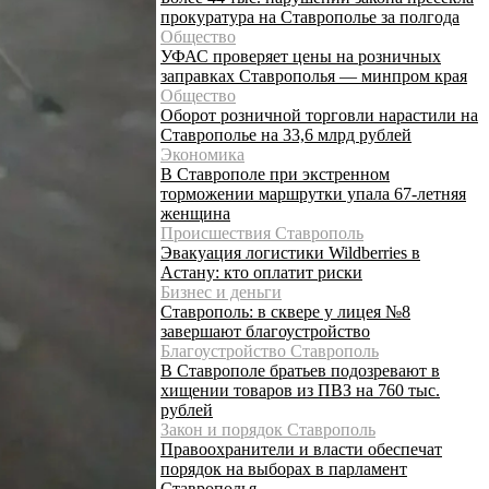
прокуратура на Ставрополье за полгода
Общество
УФАС проверяет цены на розничных
заправках Ставрополья — минпром края
Общество
Оборот розничной торговли нарастили на
Ставрополье на 33,6 млрд рублей
Экономика
В Ставрополе при экстренном
торможении маршрутки упала 67-летняя
женщина
Происшествия Ставрополь
Эвакуация логистики Wildberries в
Астану: кто оплатит риски
Бизнес и деньги
Ставрополь: в сквере у лицея №8
завершают благоустройство
Благоустройство Ставрополь
В Ставрополе братьев подозревают в
хищении товаров из ПВЗ на 760 тыс.
рублей
Закон и порядок Ставрополь
Правоохранители и власти обеспечат
порядок на выборах в парламент
Ставрополья