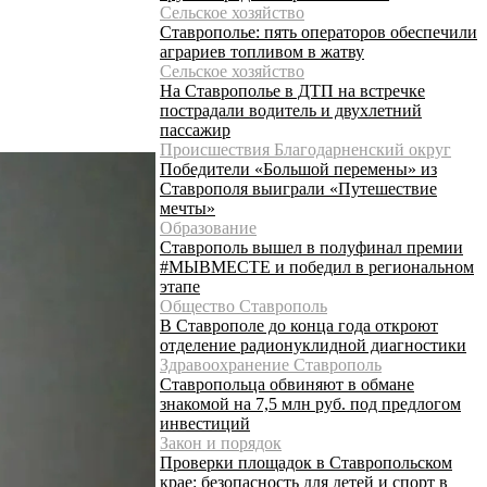
Сельское хозяйство
Ставрополье: пять операторов обеспечили
аграриев топливом в жатву
Сельское хозяйство
На Ставрополье в ДТП на встречке
пострадали водитель и двухлетний
пассажир
Происшествия Благодарненский округ
Победители «Большой перемены» из
Ставрополя выиграли «Путешествие
мечты»
Образование
Ставрополь вышел в полуфинал премии
#МЫВМЕСТЕ и победил в региональном
этапе
Общество Ставрополь
В Ставрополе до конца года откроют
отделение радионуклидной диагностики
Здравоохранение Ставрополь
Ставропольца обвиняют в обмане
знакомой на 7,5 млн руб. под предлогом
инвестиций
Закон и порядок
Проверки площадок в Ставропольском
крае: безопасность для детей и спорт в