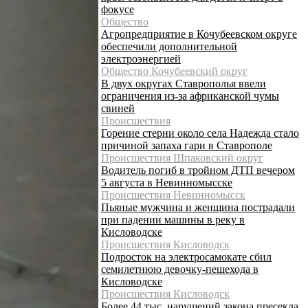
фокусе
Общество
Агропредприятие в Кочубеевском округе
обеспечили дополнительной
электроэнергией
Общество Кочубеевский округ
В двух округах Ставрополья ввели
ограничения из-за африканской чумы
свиней
Происшествия
Горение стерни около села Надежда стало
причиной запаха гари в Ставрополе
Происшествия Шпаковский округ
Водитель погиб в тройном ДТП вечером
5 августа в Невинномысске
Происшествия Невинномысск
Пьяные мужчина и женщина пострадали
при падении машины в реку в
Кисловодске
Происшествия Кисловодск
Подросток на электросамокате сбил
семилетнюю девочку-пешехода в
Кисловодске
Происшествия Кисловодск
Более 44 тыс. нарушений закона пресекла