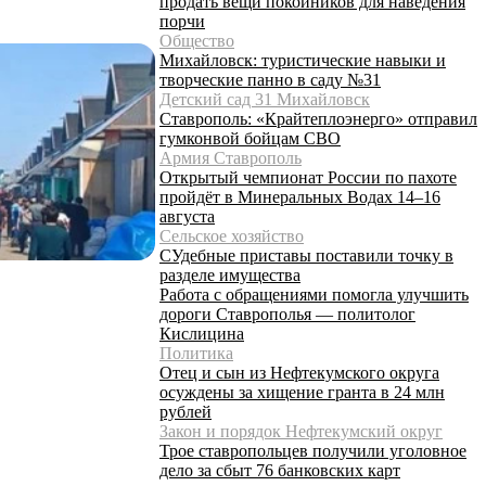
продать вещи покойников для наведения
порчи
Общество
Михайловск: туристические навыки и
творческие панно в саду №31
Детский сад 31 Михайловск
Ставрополь: «Крайтеплоэнерго» отправил
гумконвой бойцам СВО
Армия Ставрополь
Открытый чемпионат России по пахоте
пройдёт в Минеральных Водах 14–16
августа
Сельское хозяйство
СУдебные приставы поставили точку в
разделе имущества
Работа с обращениями помогла улучшить
дороги Ставрополья — политолог
Кислицина
Политика
Отец и сын из Нефтекумского округа
осуждены за хищение гранта в 24 млн
рублей
Закон и порядок Нефтекумский округ
Трое ставропольцев получили уголовное
дело за сбыт 76 банковских карт