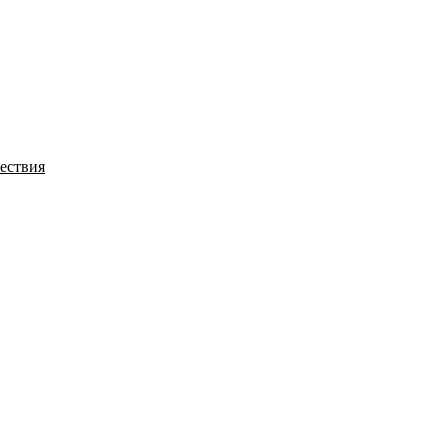
История
Путеводитель
Гео-образование
ествия