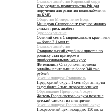
Сельское хозяйство Кировский округ
Председатель правительства РФ дал
поручения для развития водоснабжения
на КМВ
Общество Минеральные Воды
Минздрав Ставрополья: грудное молоко
снижает риск диабета
Здравоохранение
Осенний сев в Ставропольском крае: план
— более 2,1 млн га
Сельское хозяйство
Ставропольский судебный пристав по
розыску стал призером в
профессиональном конкурсе
Жительница Ставрополя перевела
онлайн-целительнице более 340 тыс.
рублей
Закон и порядок Ставрополь
Предгорный округ: 1 сентября за парты
сядут более 2 тыс. первоклассников
Образование Предгорный округ
Житель Георгиевского округа похитил
детский самокат из электрички
Закон и порядок Георгиевский округ
Покрасочный цех площадью 150 кв. м