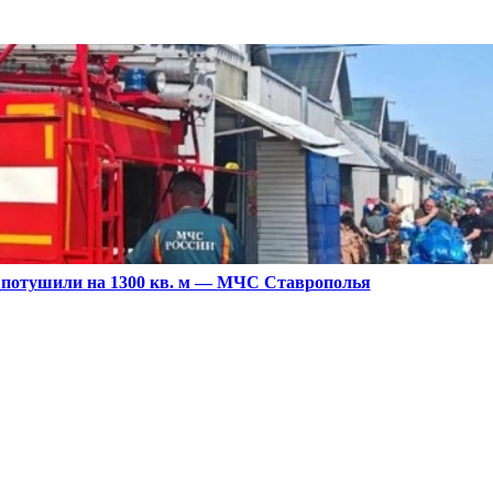
 потушили на 1300 кв. м — МЧС Ставрополья