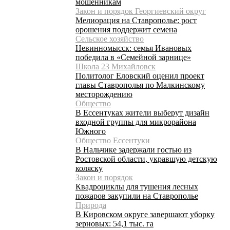
мошенникам
Закон и порядок Георгиевский округ
Мелиорация на Ставрополье: рост
орошения поддержит семена
Сельское хозяйство
Невинномысск: семья Ивановых
победила в «Семейной зарнице»
Школа 23 Михайловск
Политолог Еловский оценил проект
главы Ставрополья по Малкинскому
месторождению
Общество
В Ессентуках жители выберут дизайн
входной группы для микрорайона
Южного
Общество Ессентуки
В Нальчике задержали гостью из
Ростовской области, укравшую детскую
коляску
Закон и порядок
Квадроциклы для тушения лесных
пожаров закупили на Ставрополье
Природа
В Кировском округе завершают уборку
зерновых: 54,1 тыс. га