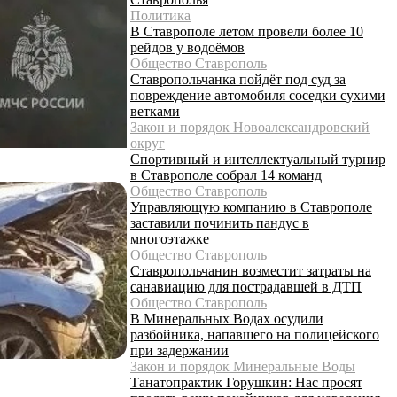
Политика
В Ставрополе летом провели более 10
рейдов у водоёмов
Общество Ставрополь
Ставропольчанка пойдёт под суд за
повреждение автомобиля соседки сухими
ветками
Закон и порядок Новоалександровский
округ
Спортивный и интеллектуальный турнир
в Ставрополе собрал 14 команд
Общество Ставрополь
Управляющую компанию в Ставрополе
заставили починить пандус в
многоэтажке
Общество Ставрополь
Ставропольчанин возместит затраты на
санавиацию для пострадавшей в ДТП
Общество Ставрополь
В Минеральных Водах осудили
разбойника, напавшего на полицейского
при задержании
Закон и порядок Минеральные Воды
Танатопрактик Горушкин: Нас просят