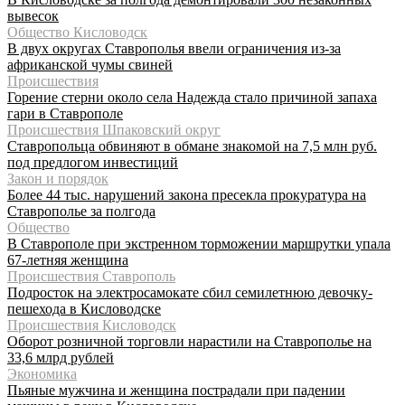
вывесок
Общество Кисловодск
В двух округах Ставрополья ввели ограничения из-за
африканской чумы свиней
Происшествия
Горение стерни около села Надежда стало причиной запаха
гари в Ставрополе
Происшествия Шпаковский округ
Ставропольца обвиняют в обмане знакомой на 7,5 млн руб.
под предлогом инвестиций
Закон и порядок
Более 44 тыс. нарушений закона пресекла прокуратура на
Ставрополье за полгода
Общество
В Ставрополе при экстренном торможении маршрутки упала
67-летняя женщина
Происшествия Ставрополь
Подросток на электросамокате сбил семилетнюю девочку-
пешехода в Кисловодске
Происшествия Кисловодск
Оборот розничной торговли нарастили на Ставрополье на
33,6 млрд рублей
Экономика
Пьяные мужчина и женщина пострадали при падении