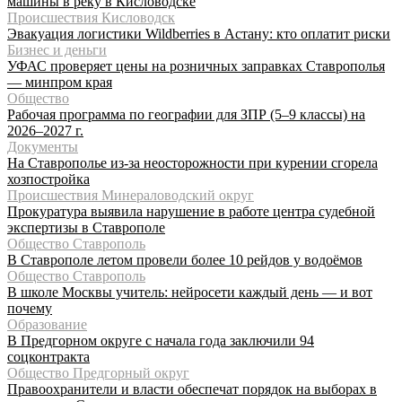
машины в реку в Кисловодске
Происшествия Кисловодск
Эвакуация логистики Wildberries в Астану: кто оплатит риски
Бизнес и деньги
УФАС проверяет цены на розничных заправках Ставрополья
— минпром края
Общество
Рабочая программа по географии для ЗПР (5–9 классы) на
2026–2027 г.
Документы
На Ставрополье из-за неосторожности при курении сгорела
хозпостройка
Происшествия Минераловодский округ
Прокуратура выявила нарушение в работе центра судебной
экспертизы в Ставрополе
Общество Ставрополь
В Ставрополе летом провели более 10 рейдов у водоёмов
Общество Ставрополь
В школе Москвы учитель: нейросети каждый день — и вот
почему
Образование
В Предгорном округе с начала года заключили 94
соцконтракта
Общество Предгорный округ
Правоохранители и власти обеспечат порядок на выборах в