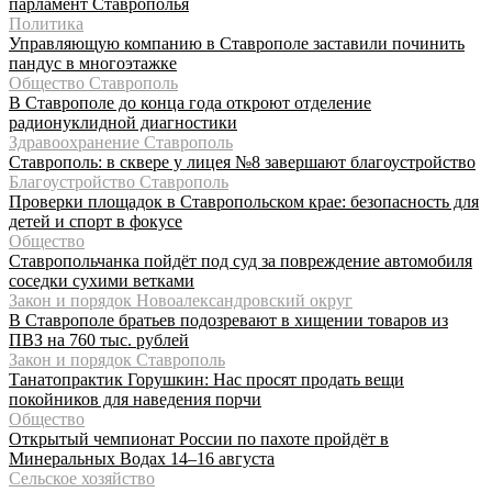
парламент Ставрополья
Политика
Управляющую компанию в Ставрополе заставили починить
пандус в многоэтажке
Общество Ставрополь
В Ставрополе до конца года откроют отделение
радионуклидной диагностики
Здравоохранение Ставрополь
Ставрополь: в сквере у лицея №8 завершают благоустройство
Благоустройство Ставрополь
Проверки площадок в Ставропольском крае: безопасность для
детей и спорт в фокусе
Общество
Ставропольчанка пойдёт под суд за повреждение автомобиля
соседки сухими ветками
Закон и порядок Новоалександровский округ
В Ставрополе братьев подозревают в хищении товаров из
ПВЗ на 760 тыс. рублей
Закон и порядок Ставрополь
Танатопрактик Горушкин: Нас просят продать вещи
покойников для наведения порчи
Общество
Открытый чемпионат России по пахоте пройдёт в
Минеральных Водах 14–16 августа
Сельское хозяйство