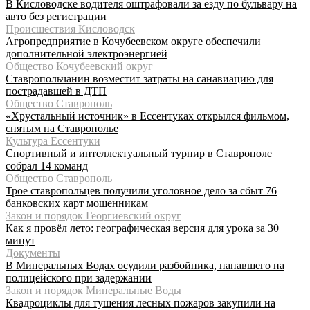
В Кисловодске водителя оштрафовали за езду по бульвару на
авто без регистрации
Происшествия Кисловодск
Агропредприятие в Кочубеевском округе обеспечили
дополнительной электроэнергией
Общество Кочубеевский округ
Ставропольчанин возместит затраты на санавиацию для
пострадавшей в ДТП
Общество Ставрополь
«Хрустальный источник» в Ессентуках открылся фильмом,
снятым на Ставрополье
Культура Ессентуки
Спортивный и интеллектуальный турнир в Ставрополе
собрал 14 команд
Общество Ставрополь
Трое ставропольцев получили уголовное дело за сбыт 76
банковских карт мошенникам
Закон и порядок Георгиевский округ
Как я провёл лето: географическая версия для урока за 30
минут
Документы
В Минеральных Водах осудили разбойника, напавшего на
полицейского при задержании
Закон и порядок Минеральные Воды
Квадроциклы для тушения лесных пожаров закупили на