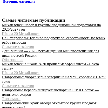
Источник материала
Самые читаемые публикации
Михайловск: набор в группы предшкольной подготовки на
2026/2027 год
Школа 20 Михайловск
На Ставрополье топливо подорожало: себестоимость полевых
работ выросла
Сельское хозяйство
День знаний — 2026: рекомендации Минпросвещения для
школ по всей России
Образование
Михайловск: в школе №20 прошёл марафон писем «Почта
тепла»
Школа 20 Михайловск
Ставрополье: уборка зерна завершена на 92%, собрано 8,6 млн
тонн
Сельское хозяйство
Ставрополье переориентирует экспорт на Юг и Восток —
политолог Жаров
Экономика
Ставропольский край: овощи открытого грунта продают
прямо с полей