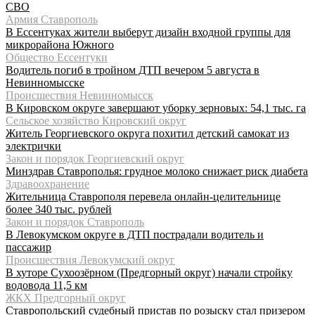
СВО
Армия Ставрополь
В Ессентуках жители выберут дизайн входной группы для
микрорайона Южного
Общество Ессентуки
Водитель погиб в тройном ДТП вечером 5 августа в
Невинномысске
Происшествия Невинномысск
В Кировском округе завершают уборку зерновых: 54,1 тыс. га
Сельское хозяйство Кировский округ
Житель Георгиевского округа похитил детский самокат из
электрички
Закон и порядок Георгиевский округ
Минздрав Ставрополья: грудное молоко снижает риск диабета
Здравоохранение
Жительница Ставрополя перевела онлайн-целительнице
более 340 тыс. рублей
Закон и порядок Ставрополь
В Левокумском округе в ДТП пострадали водитель и
пассажир
Происшествия Левокумский округ
В хуторе Сухоозёрном (Предгорный округ) начали стройку
водовода 11,5 км
ЖКХ Предгорный округ
Ставропольский судебный пристав по розыску стал призером