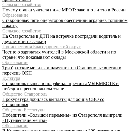
Сельское хозяйство
Почему ставка учителя ниже МРОТ: законно ли это в России
Образование
Ставрополье: пять операторов обеспечили аграриев топливом
в жатву
Сельское хозяйство
На Ставрополье в ДТП на встречке пострадали водитель и
двухлетний пассажир
Происшествия Благодарненский округ
Честно о зарплатах учителей в Московской области и по
стране: что показывают оклады
Образование
Три братские могилы и памятник на Ставрополье внесли в
перечень ОКН
Культура
Ставрополь вышел в полуфинал премии #МЫВМЕСТЕ и
победил в региональном этапе
Общество Ставрополь
Прокуратура добилась выплаты для бойца СВО со
Ставрополья
Общество Ессентуки
Победители «Большой перемены» из Ставрополя выиграли
«Путешествие мечты»
Образование
В Кисловодске за полгода демонтировали 300 незаконных