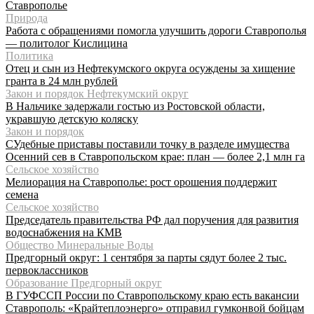
Ставрополье
Природа
Работа с обращениями помогла улучшить дороги Ставрополья
— политолог Кислицина
Политика
Отец и сын из Нефтекумского округа осуждены за хищение
гранта в 24 млн рублей
Закон и порядок Нефтекумский округ
В Нальчике задержали гостью из Ростовской области,
укравшую детскую коляску
Закон и порядок
СУдебные приставы поставили точку в разделе имущества
Осенний сев в Ставропольском крае: план — более 2,1 млн га
Сельское хозяйство
Мелиорация на Ставрополье: рост орошения поддержит
семена
Сельское хозяйство
Председатель правительства РФ дал поручения для развития
водоснабжения на КМВ
Общество Минеральные Воды
Предгорный округ: 1 сентября за парты сядут более 2 тыс.
первоклассников
Образование Предгорный округ
В ГУФССП России по Ставропольскому краю есть вакансии
Ставрополь: «Крайтеплоэнерго» отправил гумконвой бойцам