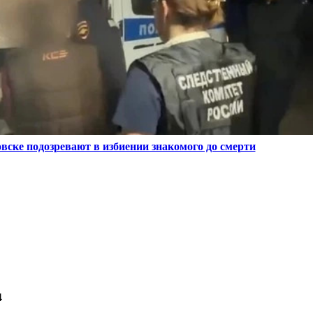
вске подозревают в избиении знакомого до смерти
4