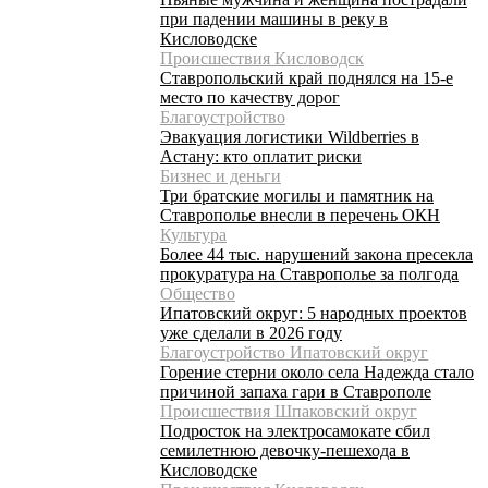
при падении машины в реку в
Кисловодске
Происшествия Кисловодск
Ставропольский край поднялся на 15-е
место по качеству дорог
Благоустройство
Эвакуация логистики Wildberries в
Астану: кто оплатит риски
Бизнес и деньги
Три братские могилы и памятник на
Ставрополье внесли в перечень ОКН
Культура
Более 44 тыс. нарушений закона пресекла
прокуратура на Ставрополье за полгода
Общество
Ипатовский округ: 5 народных проектов
уже сделали в 2026 году
Благоустройство Ипатовский округ
Горение стерни около села Надежда стало
причиной запаха гари в Ставрополе
Происшествия Шпаковский округ
Подросток на электросамокате сбил
семилетнюю девочку-пешехода в
Кисловодске