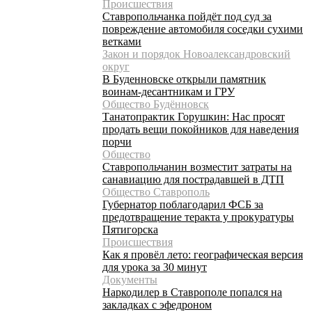
Происшествия
Ставропольчанка пойдёт под суд за
повреждение автомобиля соседки сухими
ветками
Закон и порядок Новоалександровский
округ
В Буденновске открыли памятник
воинам-десантникам и ГРУ
Общество Будённовск
Танатопрактик Горушкин: Нас просят
продать вещи покойников для наведения
порчи
Общество
Ставропольчанин возместит затраты на
санавиацию для пострадавшей в ДТП
Общество Ставрополь
Губернатор поблагодарил ФСБ за
предотвращение теракта у прокуратуры
Пятигорска
Происшествия
Как я провёл лето: географическая версия
для урока за 30 минут
Документы
Наркодилер в Ставрополе попался на
закладках с эфедроном