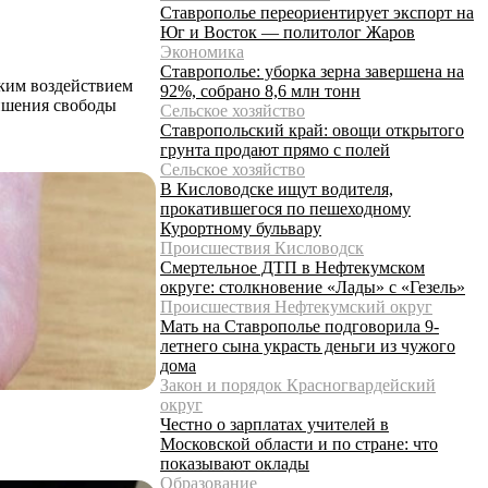
Ставрополье переориентирует экспорт на
Юг и Восток — политолог Жаров
Экономика
Ставрополье: уборка зерна завершена на
ским воздействием
92%, собрано 8,6 млн тонн
лишения свободы
Сельское хозяйство
Ставропольский край: овощи открытого
грунта продают прямо с полей
Сельское хозяйство
В Кисловодске ищут водителя,
прокатившегося по пешеходному
Курортному бульвару
Происшествия Кисловодск
Смертельное ДТП в Нефтекумском
округе: столкновение «Лады» с «Гезель»
Происшествия Нефтекумский округ
Мать на Ставрополье подговорила 9-
летнего сына украсть деньги из чужого
дома
Закон и порядок Красногвардейский
округ
Честно о зарплатах учителей в
Московской области и по стране: что
показывают оклады
Образование