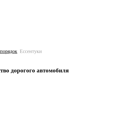
История
Путеводитель
Гео-образование
 порядок
Ессентуки
ство дорогого автомобиля