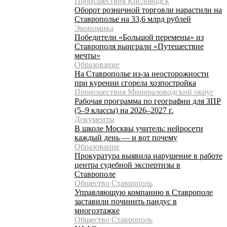
Происшествия Кисловодск
Оборот розничной торговли нарастили на
Ставрополье на 33,6 млрд рублей
Экономика
Победители «Большой перемены» из
Ставрополя выиграли «Путешествие
мечты»
Образование
На Ставрополье из-за неосторожности
при курении сгорела хозпостройка
Происшествия Минераловодский округ
Рабочая программа по географии для ЗПР
(5–9 классы) на 2026–2027 г.
Документы
В школе Москвы учитель: нейросети
каждый день — и вот почему
Образование
Прокуратура выявила нарушение в работе
центра судебной экспертизы в
Ставрополе
Общество Ставрополь
Управляющую компанию в Ставрополе
заставили починить пандус в
многоэтажке
Общество Ставрополь