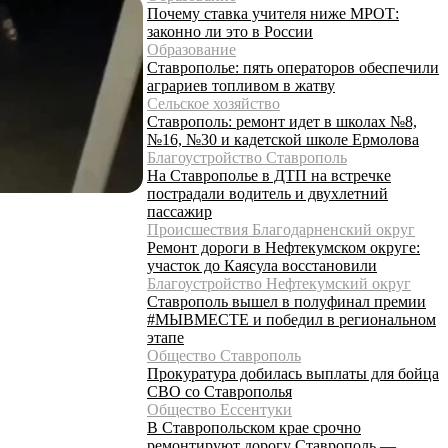
Почему ставка учителя ниже МРОТ:
законно ли это в России
Образование
Ставрополье: пять операторов обеспечили
аграриев топливом в жатву
Сельское хозяйство
Ставрополь: ремонт идет в школах №8,
№16, №30 и кадетской школе Ермолова
Благоустройство Ставрополь
На Ставрополье в ДТП на встречке
пострадали водитель и двухлетний
пассажир
Происшествия Благодарненский округ
Ремонт дороги в Нефтекумском округе:
участок до Каясула восстановили
Благоустройство Нефтекумский округ
Ставрополь вышел в полуфинал премии
#МЫВМЕСТЕ и победил в региональном
этапе
Общество Ставрополь
Прокуратура добилась выплаты для бойца
СВО со Ставрополья
Общество Ессентуки
В Ставропольском крае срочно
ремонтируют дорогу Ставрополь —