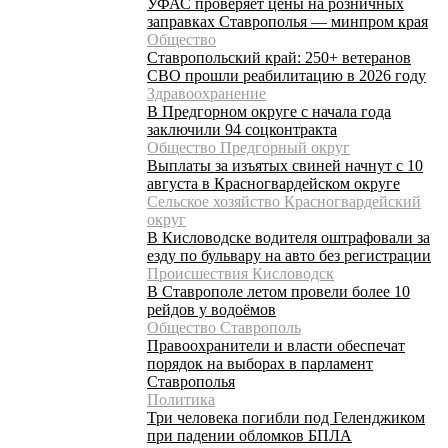
УФАС проверяет цены на розничных
заправках Ставрополья — минпром края
Общество
Ставропольский край: 250+ ветеранов
СВО прошли реабилитацию в 2026 году
Здравоохранение
В Предгорном округе с начала года
заключили 94 соцконтракта
Общество Предгорный округ
Выплаты за изъятых свиней начнут с 10
августа в Красногвардейском округе
Сельское хозяйство Красногвардейский
округ
В Кисловодске водителя оштрафовали за
езду по бульвару на авто без регистрации
Происшествия Кисловодск
В Ставрополе летом провели более 10
рейдов у водоёмов
Общество Ставрополь
Правоохранители и власти обеспечат
порядок на выборах в парламент
Ставрополья
Политика
Три человека погибли под Геленджиком
при падении обломков БПЛА