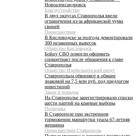
Новоалександровск
Благоустройство
В двух округах Ставрополья ввели
ограничения из-за африканской чумы
свиней
Происшествия
В Кисловодске за полгода демонтировали
300 незаконных вывесок
Общество Кисловодск
Бойцу СВО помогли оформить
соцконтракт после обращения к главе
Ставрополья
Общество Изобильненский округ
Ставропольца обвиняют в обмане
знакомой на 7,5 млн руб. под предлогом
инвестиций
Закон и порядок
На Ставрополье зарегистрировали списки
шести партий на краевые выборы
Политика
В Ставрополе при экстренном
торможении маршрутки упала 67-летняя
женщина
Происшествия Ставрополь
Пьяные мужчина и женщина пострадали