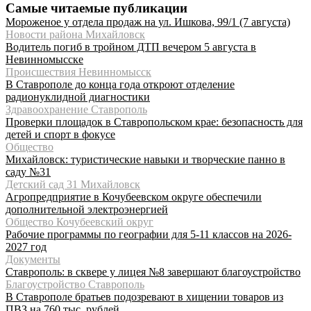
Самые читаемые публикации
Мороженое у отдела продаж на ул. Ишкова, 99/1 (7 августа)
Новости района Михайловск
Водитель погиб в тройном ДТП вечером 5 августа в
Невинномысске
Происшествия Невинномысск
В Ставрополе до конца года откроют отделение
радионуклидной диагностики
Здравоохранение Ставрополь
Проверки площадок в Ставропольском крае: безопасность для
детей и спорт в фокусе
Общество
Михайловск: туристические навыки и творческие панно в
саду №31
Детский сад 31 Михайловск
Агропредприятие в Кочубеевском округе обеспечили
дополнительной электроэнергией
Общество Кочубеевский округ
Рабочие программы по географии для 5-11 классов на 2026-
2027 год
Документы
Ставрополь: в сквере у лицея №8 завершают благоустройство
Благоустройство Ставрополь
В Ставрополе братьев подозревают в хищении товаров из
ПВЗ на 760 тыс. рублей