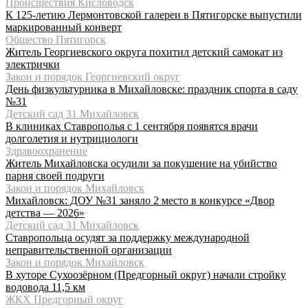
Происшествия Кисловодск
К 125-летию Лермонтовской галереи в Пятигорске выпустили
маркированный конверт
Общество Пятигорск
Житель Георгиевского округа похитил детский самокат из
электрички
Закон и порядок Георгиевский округ
День физкультурника в Михайловске: праздник спорта в саду
№31
Детский сад 31 Михайловск
В клиниках Ставрополья с 1 сентября появятся врачи
долголетия и нутрициологи
Здравоохранение
Житель Михайловска осудили за покушение на убийство
парня своей подруги
Закон и порядок Михайловск
Михайловск: ДОУ №31 заняло 2 место в конкурсе «Двор
детства — 2026»
Детский сад 31 Михайловск
Ставропольца осудят за поддержку международной
неправительственной организации
Закон и порядок Михайловск
В хуторе Сухоозёрном (Предгорный округ) начали стройку
водовода 11,5 км
ЖКХ Предгорный округ