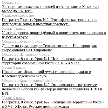
Общество
Экспорт замороженных овощей из Астрахани в Казахстан
вырос до 107 тонн
Сельское хозяйство
География 7 класс. Урок №2. Географическая зональность
(природные зоны) и высотная поясность.
Уроки 7 класс
Участок дороги, повреждённый в июне селем, восстановили в
Курском округе
Общество Курский округ
Дорогу на турмаршруте Сенгилеевское — Новотроицкая
скоро обновят на Ставрополье
Общество Шпаковский округ
География, 8 класс. Урок №1. История освоения и заселения
территории современной России в XI - XVI вв.
Уроки 8 класс
Новый очаг африканской чумы свиней обнаружили в
Красногвардейском округе
Общество Красногвардейский округ
География, 9 класс. Урок №2. Экономико-географическое
положение России как фактор развития ее хозяйства. ВВП и
ВРП.
Уроки 9 класс
География, 8 класс. Урок №2. Расширение территории России
в XVI - XIX вв. Русские первопроходцы