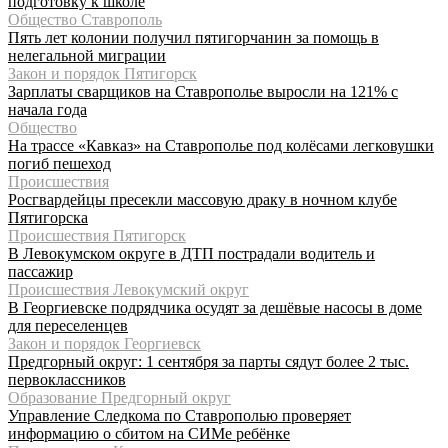
подготовку к школе
Общество Ставрополь
Пять лет колонии получил пятигорчанин за помощь в
нелегальной миграции
Закон и порядок Пятигорск
Зарплаты сварщиков на Ставрополье выросли на 121% с
начала года
Общество
На трассе «Кавказ» на Ставрополье под колёсами легковушки
погиб пешеход
Происшествия
Росгвардейцы пресекли массовую драку в ночном клубе
Пятигорска
Происшествия Пятигорск
В Левокумском округе в ДТП пострадали водитель и
пассажир
Происшествия Левокумский округ
В Георгиевске подрядчика осудят за дешёвые насосы в доме
для переселенцев
Закон и порядок Георгиевск
Предгорный округ: 1 сентября за парты сядут более 2 тыс.
первоклассников
Образование Предгорный округ
Управление Следкома по Ставрополью проверяет
информацию о сбитом на СИМе ребёнке