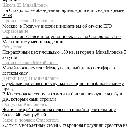
Школа 23 Михайловск
На Ставрополье обезвредили артиллерийский снаряд времён
ВОВ
Происшествия Пятигорск
Москва: в Госдуму внесли инициативы об отмене ЕГЭ
Образование
Политолог Еловский оценил проект главы Ставрополья по
Малкинскому месторождению
Общество
Покрасочный цех площадью 150 кв. м горел в Михайловске 5
августа
Происшествия Михайловск
Михайловск отметил Международный день светофора в
детском саду
Детский сад 31 Михайловск
Судебные приставы прослушали лекцию по избирательному
праву
В Кисловодске супруги отметили бриллиантовую свадьбу в
ДК, который сами строили
Общество Кисловодск
Жительница Ставрополя перевела онлайн-целительнице
более 340 тыс. рублей
Закон и порядок Ставрополь
2,7 тыс. многодетных семей Ставрополя получили средства на