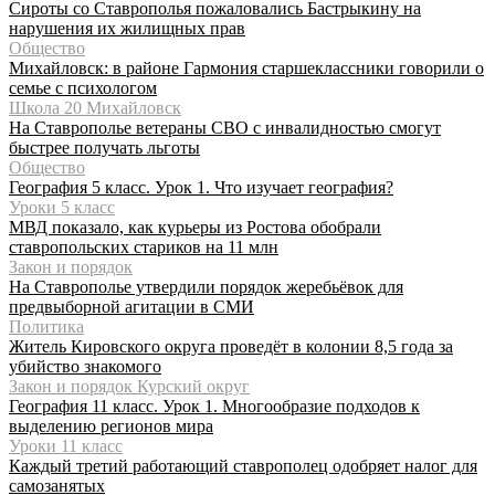
Сироты со Ставрополья пожаловались Бастрыкину на
нарушения их жилищных прав
Общество
Михайловск: в районе Гармония старшеклассники говорили о
семье с психологом
Школа 20 Михайловск
На Ставрополье ветераны СВО с инвалидностью смогут
быстрее получать льготы
Общество
География 5 класс. Урок 1. Что изучает география?
Уроки 5 класс
МВД показало, как курьеры из Ростова обобрали
ставропольских стариков на 11 млн
Закон и порядок
На Ставрополье утвердили порядок жеребьёвок для
предвыборной агитации в СМИ
Политика
Житель Кировского округа проведёт в колонии 8,5 года за
убийство знакомого
Закон и порядок Курский округ
География 11 класс. Урок 1. Многообразие подходов к
выделению регионов мира
Уроки 11 класс
Каждый третий работающий ставрополец одобряет налог для
самозанятых