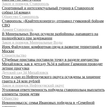
Закон и порядок Ставрополь
Спортивный и интеллектуальный турнир в Ставрополе
собрал 14 команд
Общество Ставрополь
Ставрополь: «Крайтеплоэнерго» отправил гумконвой бойцам
СВО
Армия Ставрополь
В Минеральных Водах осудили разбойника, напавшего на
полицейского при задержании
Закон и порядок Минеральные Воды
Ирек Файзуллин: комфортная среда и развитие территорий в
Москве
Строительство
СУдебные приставы поставили точку в разделе имущества
Михайловск: как в детсаду №34 в районе Гармония проводят
летние прогулки
Детский сад 34 Михайловск
Отец и сын из Нефтекумского округа осуждены за хищение
гранта в 24 млн рублей
Закон и порядок Нефтекумский округ
Уголовная ответственность побудила ставропольца выплатить
алименты троим детям
Общество
Невинномысск: семья Ивановых победила в «Семейной
зарнице»