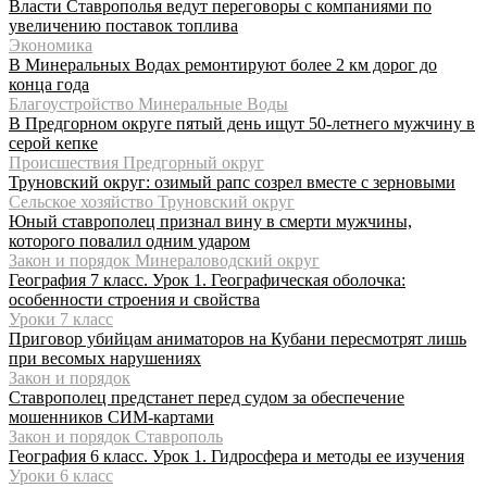
Власти Ставрополья ведут переговоры с компаниями по
увеличению поставок топлива
Экономика
В Минеральных Водах ремонтируют более 2 км дорог до
конца года
Благоустройство Минеральные Воды
В Предгорном округе пятый день ищут 50-летнего мужчину в
серой кепке
Происшествия Предгорный округ
Труновский округ: озимый рапс созрел вместе с зерновыми
Сельское хозяйство Труновский округ
Юный ставрополец признал вину в смерти мужчины,
которого повалил одним ударом
Закон и порядок Минераловодский округ
География 7 класс. Урок 1. Географическая оболочка:
особенности строения и свойства
Уроки 7 класс
Приговор убийцам аниматоров на Кубани пересмотрят лишь
при весомых нарушениях
Закон и порядок
Ставрополец предстанет перед судом за обеспечение
мошенников СИМ-картами
Закон и порядок Ставрополь
География 6 класс. Урок 1. Гидросфера и методы ее изучения
Уроки 6 класс