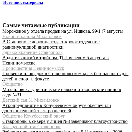
Источник материала
Самые читаемые публикации
Мороженое у отдела продаж на ул. Ишкова, 99/1 (7 августа)
Новости района Михайловск
В Ставрополе до конца года откроют отделение
радионуклидной диагностики
Здравоохранение Ставрополь
Водитель погиб в тройном ДТП вечером 5 августа в
Невинномысске
Происшествия Невинномысск
Проверки площадок в Ставропольском крае: безопасность для
детей и спорт в фокусе
Общество
Михайловск: туристические навыки и творческие панно в
саду №31
Детский сад 31 Михайловск
Агропредприятие в Кочубеевском округе обеспечили
дополнительной электроэнергией
Общество Кочубеевский округ
Ставрополь: в сквере у лицея №8 завершают благоустройство
Благоустройство Ставрополь
Рабочие программы по географии для 5-11 классов на 2026-