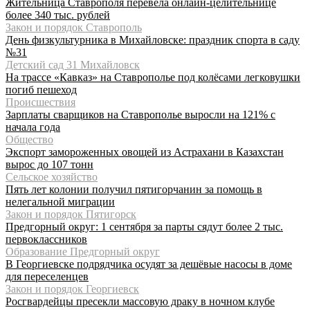
Жительница Ставрополя перевела онлайн-целительнице
более 340 тыс. рублей
Закон и порядок Ставрополь
День физкультурника в Михайловске: праздник спорта в саду
№31
Детский сад 31 Михайловск
На трассе «Кавказ» на Ставрополье под колёсами легковушки
погиб пешеход
Происшествия
Зарплаты сварщиков на Ставрополье выросли на 121% с
начала года
Общество
Экспорт замороженных овощей из Астрахани в Казахстан
вырос до 107 тонн
Сельское хозяйство
Пять лет колонии получил пятигорчанин за помощь в
нелегальной миграции
Закон и порядок Пятигорск
Предгорный округ: 1 сентября за парты сядут более 2 тыс.
первоклассников
Образование Предгорный округ
В Георгиевске подрядчика осудят за дешёвые насосы в доме
для переселенцев
Закон и порядок Георгиевск
Росгвардейцы пресекли массовую драку в ночном клубе