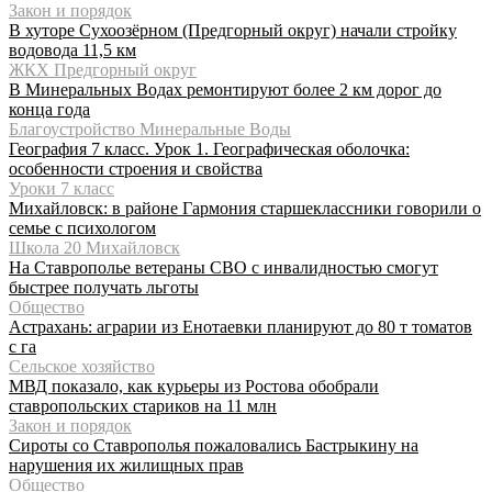
Закон и порядок
В хуторе Сухоозёрном (Предгорный округ) начали стройку
водовода 11,5 км
ЖКХ Предгорный округ
В Минеральных Водах ремонтируют более 2 км дорог до
конца года
Благоустройство Минеральные Воды
География 7 класс. Урок 1. Географическая оболочка:
особенности строения и свойства
Уроки 7 класс
Михайловск: в районе Гармония старшеклассники говорили о
семье с психологом
Школа 20 Михайловск
На Ставрополье ветераны СВО с инвалидностью смогут
быстрее получать льготы
Общество
Астрахань: аграрии из Енотаевки планируют до 80 т томатов
с га
Сельское хозяйство
МВД показало, как курьеры из Ростова обобрали
ставропольских стариков на 11 млн
Закон и порядок
Сироты со Ставрополья пожаловались Бастрыкину на
нарушения их жилищных прав
Общество