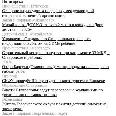
Пятигорска
Происшествия Пятигорск
Ставропольца осудят за поддержку международной
неправительственной организации
Закон и порядок Михайловск
Михайловск: ДОУ №31 заняло 2 место в конкурсе «Двор
детства — 2026»
Детский сад 31 Михайловск
Управление Следкома по Ставрополью проверяет
информацию о сбитом на СИМе ребёнке
Происшествия Кисловодск
Строительный контроль запустят при капремонте 33 МКД в
Ставрополе и районах
ЖКХ
Озеро Барсуки (Ставрополье): минприроды назвало версию
гибели рыбы
Природа
СКФУ проведёт Школу студенческого туризма в Бишкеке
Образование Ставрополь
Власти Ставрополья ведут переговоры с компаниями по
увеличению поставок топлива
Экономика
Житель Георгиевского округа похитил детский самокат из
электрички
Закон и порядок Георгиевский округ