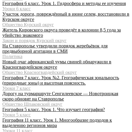
География 6 класс. Урок 1. Гидросфера и методы ее изучения
Уроки 6 класс
Участок дороги, повреждённый в июне селем, восстановили в
Курском округе
Общество Курский округ
Житель Кировского округа проведёт в колонии 8,5 года за
убийство знакомого
Закон и порядок Курский округ
На Ставрополье утвердили порядок жеребьёвок для
предвыборной агитации в СМИ
Политика
Новый очаг африканской чумы свиней обнаружили в
Красногвардейском округе
Общество Красногвардейский округ
География 7 класс. Урок №2. Географическая зональность
(природные зоны) и высотная поясность.
Уроки 7 класс
Дорогу на турмаршруте Сенгилеевское — Новотроицкая
скоро обновят на Ставрополье
Общество Шпаковский округ
География 5 класс. Урок 1. Что изучает география?
Уроки 5 класс
География 11 класс. Урок 1. Многообразие подходов к
выделению регионов мира
Уроки 11 класс