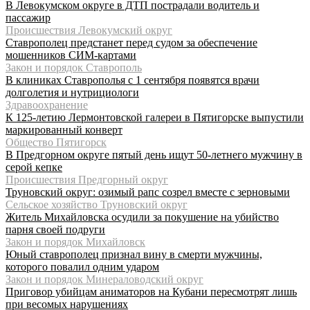
В Левокумском округе в ДТП пострадали водитель и
пассажир
Происшествия Левокумский округ
Ставрополец предстанет перед судом за обеспечение
мошенников СИМ-картами
Закон и порядок Ставрополь
В клиниках Ставрополья с 1 сентября появятся врачи
долголетия и нутрициологи
Здравоохранение
К 125-летию Лермонтовской галереи в Пятигорске выпустили
маркированный конверт
Общество Пятигорск
В Предгорном округе пятый день ищут 50-летнего мужчину в
серой кепке
Происшествия Предгорный округ
Труновский округ: озимый рапс созрел вместе с зерновыми
Сельское хозяйство Труновский округ
Житель Михайловска осудили за покушение на убийство
парня своей подруги
Закон и порядок Михайловск
Юный ставрополец признал вину в смерти мужчины,
которого повалил одним ударом
Закон и порядок Минераловодский округ
Приговор убийцам аниматоров на Кубани пересмотрят лишь
при весомых нарушениях