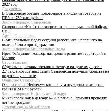
2027 год
Документы
В Ставрополе братьев подозревают в хищении товаров из
ПВЗ на 760 тыс. рублей
Закон и порядок Ставрополь
Ставрополь: «Крайтеплоэнерго» отправил гумконвой бойцам
СВО
Армия Ставрополь
В Минеральных Водах осудили разбойника, напавшего на
полицейского при задержании
Закон и порядок Минеральные Воды
Ирек Файзуллин: комфортная среда и развитие территорий в
Москве
Строительство
СУдебные приставы поставили точку в разделе имущества
2,7 тыс. многодетных семей Ставрополя получили средства на
подготовку к школе
Общество Ставрополь
Отец и сын из Нефтекумского округа осуждены за хищение
гранта в 24 млн рублей
Закон и порядок Нефтекумский округ
Михайловск: как в детсаду №34 в районе Гармония проводят
летние прогулки
Детский сад 34 Михайловск