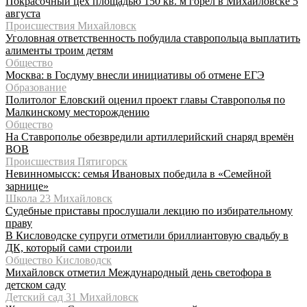
Покрасочный цех площадью 150 кв. м горел в Михайловске 5
августа
Происшествия Михайловск
Уголовная ответственность побудила ставропольца выплатить
алименты троим детям
Общество
Москва: в Госдуму внесли инициативы об отмене ЕГЭ
Образование
Политолог Еловский оценил проект главы Ставрополья по
Малкинскому месторождению
Общество
На Ставрополье обезвредили артиллерийский снаряд времён
ВОВ
Происшествия Пятигорск
Невинномысск: семья Ивановых победила в «Семейной
зарнице»
Школа 23 Михайловск
Судебные приставы прослушали лекцию по избирательному
праву
В Кисловодске супруги отметили бриллиантовую свадьбу в
ДК, который сами строили
Общество Кисловодск
Михайловск отметил Международный день светофора в
детском саду
Детский сад 31 Михайловск