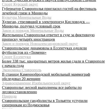
Спорт Курский округ
Губернатор Ставрополья пригласил гостей на фестиваль
лечебной грязи в Минводы
Культура Минеральные Воды
Хулиган, стрелявший в электропоезд Кисловодск —
Минводы, получил условный срок
Закон и порядок Минеральные Воды
Жительница Ставрополья ответит в суде за фиктивную
прописку четырёх иностранцев
Закон и порядок Новоалександровский округ
Ставропольские динамовцы в Ессентуках одолели
футболистов из «Тюмени»
Спорт Ессентуки
Более 338 тыс. квадратных метров жилья сдали в Ставрополе
с начала года
Экономика Ставрополь
В станице Каменнобродской мобильный маммограф
обследовал 20 женщин
Здравоохранение Изобильненский округ
Ставрополье: весной выполнены все работы по
лесовосстановлению
Природа
Ставропольские гандболисты в Тольятти уступили
соперникам из Подмосковья