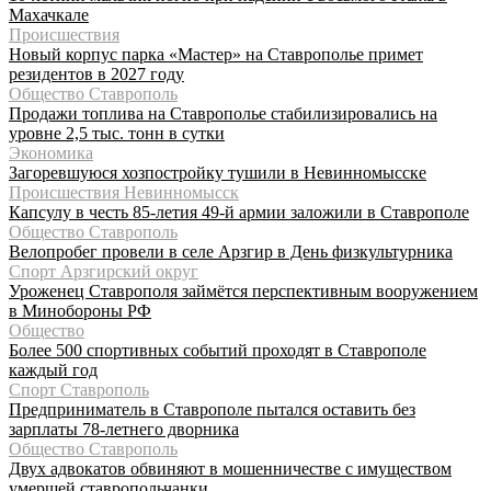
Махачкале
Происшествия
Новый корпус парка «Мастер» на Ставрополье примет
резидентов в 2027 году
Общество Ставрополь
Продажи топлива на Ставрополье стабилизировались на
уровне 2,5 тыс. тонн в сутки
Экономика
Загоревшуюся хозпостройку тушили в Невинномысске
Происшествия Невинномысск
Капсулу в честь 85-летия 49-й армии заложили в Ставрополе
Общество Ставрополь
Велопробег провели в селе Арзгир в День физкультурника
Спорт Арзгирский округ
Уроженец Ставрополя займётся перспективным вооружением
в Минобороны РФ
Общество
Более 500 спортивных событий проходят в Ставрополе
каждый год
Спорт Ставрополь
Предприниматель в Ставрополе пытался оставить без
зарплаты 78-летнего дворника
Общество Ставрополь
Двух адвокатов обвиняют в мошенничестве с имуществом
умершей ставропольчанки