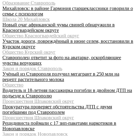
Образование Ставрополь
Михайловск: в районе Гармония старшеклассники говорили о
семье с психологом
Школа 20 Михайловск
Новый очаг африканской чумы свиней обнаружили в
Красногвардейском округе
Общество Красногвардейский округ
Участок дороги, повреждённый в июне селем, восстановили в
Курском округе
Общество Курский округ
Ставрополец ответит за фото на аватарке, оскорбляющее
чувства верующих
Закон и порядок Ставрополь
Учёный из Ставрополя получил мегагрант в 250 млн на
рецепт растительного молока
Общество
Водитель и 18-летняя пассажирка погибли в двойном ДТП на
подъезде к Ставрополю
Происшествия Шпаковский округ
Прокуратура проверяет обстоятельства ДТП с двумя
погибшими под Ставрополем
Происшествия Шпаковский округ
Рецидивиста поймали с 17 зип-пакетами наркотиков в
Новопавловске
Закон и порядок Новопавловск