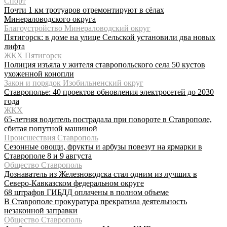
Спорт
Почти 1 км тротуаров отремонтируют в сёлах
Минераловодского округа
Благоустройство Минераловодский округ
Пятигорск: в доме на улице Сельской установили два новых
лифта
ЖКХ Пятигорск
Полиция изъяла у жителя ставропольского села 50 кустов
ухоженной конопли
Закон и порядок Изобильненский округ
Ставрополье: 40 проектов обновления электросетей до 2030
года
ЖКХ
65-летняя водитель пострадала при повороте в Ставрополе,
сбитая попутной машиной
Происшествия Ставрополь
Сезонные овощи, фрукты и арбузы повезут на ярмарки в
Ставрополе 8 и 9 августа
Общество Ставрополь
Дознаватель из Железноводска стал одним из лучших в
Северо-Кавказском федеральном округе
68 штрафов ГИБДД оплачены в полном объеме
В Ставрополе прокуратура прекратила деятельность
незаконной заправки
Общество Ставрополь