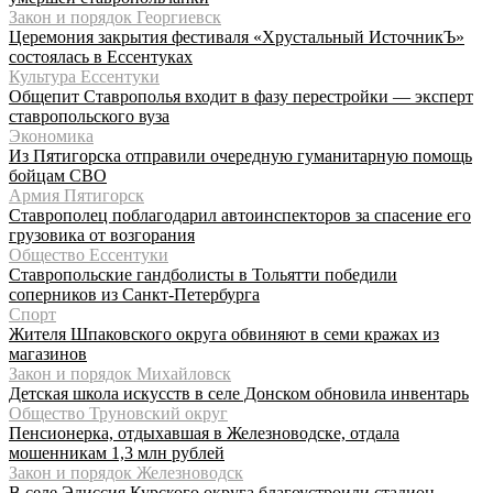
Закон и порядок Георгиевск
Церемония закрытия фестиваля «Хрустальный ИсточникЪ»
состоялась в Ессентуках
Культура Ессентуки
Общепит Ставрополья входит в фазу перестройки — эксперт
ставропольского вуза
Экономика
Из Пятигорска отправили очередную гуманитарную помощь
бойцам СВО
Армия Пятигорск
Ставрополец поблагодарил автоинспекторов за спасение его
грузовика от возгорания
Общество Ессентуки
Ставропольские гандболисты в Тольятти победили
соперников из Санкт-Петербурга
Спорт
Жителя Шпаковского округа обвиняют в семи кражах из
магазинов
Закон и порядок Михайловск
Детская школа искусств в селе Донском обновила инвентарь
Общество Труновский округ
Пенсионерка, отдыхавшая в Железноводске, отдала
мошенникам 1,3 млн рублей
Закон и порядок Железноводск
В селе Эдиссия Курского округа благоустроили стадион