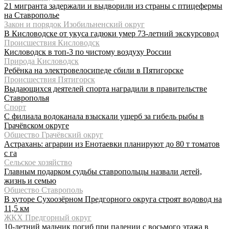
21 мигранта задержали и выдворили из страны с птицефермы
на Ставрополье
Закон и порядок Изобильненский округ
В Кисловодске от укуса гадюки умер 73-летний экскурсовод
Происшествия Кисловодск
Кисловодск в топ-3 по чистому воздуху России
Природа Кисловодск
Ребёнка на электровелосипеде сбили в Пятигорске
Происшествия Пятигорск
Выдающихся деятелей спорта наградили в правительстве
Ставрополья
Спорт
С филиала водоканала взыскали ущерб за гибель рыбы в
Грачёвском округе
Общество Грачёвский округ
Астрахань: аграрии из Енотаевки планируют до 80 т томатов
с га
Сельское хозяйство
Главным подарком судьбы ставропольцы назвали детей,
жизнь и семью
Общество Ставрополь
В хуторе Сухоозёрном Предгорного округа строят водовод на
11,5 км
ЖКХ Предгорный округ
10-летний мальчик погиб при падении с восьмого этажа в