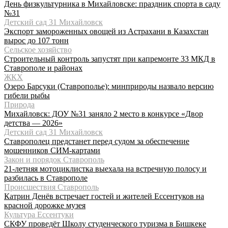
День физкультурника в Михайловске: праздник спорта в саду
№31
Детский сад 31 Михайловск
Экспорт замороженных овощей из Астрахани в Казахстан
вырос до 107 тонн
Сельское хозяйство
Строительный контроль запустят при капремонте 33 МКД в
Ставрополе и районах
ЖКХ
Озеро Барсуки (Ставрополье): минприроды назвало версию
гибели рыбы
Природа
Михайловск: ДОУ №31 заняло 2 место в конкурсе «Двор
детства — 2026»
Детский сад 31 Михайловск
Ставрополец предстанет перед судом за обеспечение
мошенников СИМ-картами
Закон и порядок Ставрополь
21-летняя мотоциклистка выехала на встречную полосу и
разбилась в Ставрополе
Происшествия Ставрополь
Катрин Денёв встречает гостей и жителей Ессентуков на
красной дорожке музея
Культура Ессентуки
СКФУ проведёт Школу студенческого туризма в Бишкеке