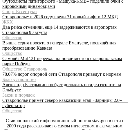
Футболисты пятигорского «Машука-КМВ» поделили очки с
кировскими динамовцами
Спорт Ессентуки
Ставрополье: в 2026 году ввели 31 новый лифт в 12 МКД
ЖКХ
Два рейса отменили, ещё 14 задерживаются в аэропортах
Ставрополья 9 августа
Общество
Вышла серия проекта о генерале Емануеле, посвящённая
преобразованию Кавказа
Общество
Самолёт МиГ-21 переехал на новое место в ставропольском
парке Победы
Общество Ставрополь
78,07% дорог опорной сети Ставрополя приведут к нормам
Благоустройство
Александр Бастрыкин требует доложить о гиде-сектанте на
Эльбрусе
Закон и порядок
Ставрополье примет северо-кавказский этап «Зарницы 2.0» —
губернатор
Общество
Ставропольский информационный портал stav-geo в сети с
2009 года рассказывает о самом интересном и актуальном.