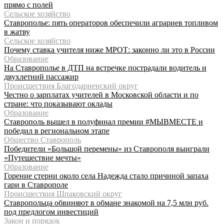
прямо с полей
Сельское хозяйство
Ставрополье: пять операторов обеспечили аграриев топливом
в жатву
Сельское хозяйство
Почему ставка учителя ниже МРОТ: законно ли это в России
Образование
На Ставрополье в ДТП на встречке пострадали водитель и
двухлетний пассажир
Происшествия Благодарненский округ
Честно о зарплатах учителей в Московской области и по
стране: что показывают оклады
Образование
Ставрополь вышел в полуфинал премии #МЫВМЕСТЕ и
победил в региональном этапе
Общество Ставрополь
Победители «Большой перемены» из Ставрополя выиграли
«Путешествие мечты»
Образование
Горение стерни около села Надежда стало причиной запаха
гари в Ставрополе
Происшествия Шпаковский округ
Ставропольца обвиняют в обмане знакомой на 7,5 млн руб.
под предлогом инвестиций
Закон и порядок