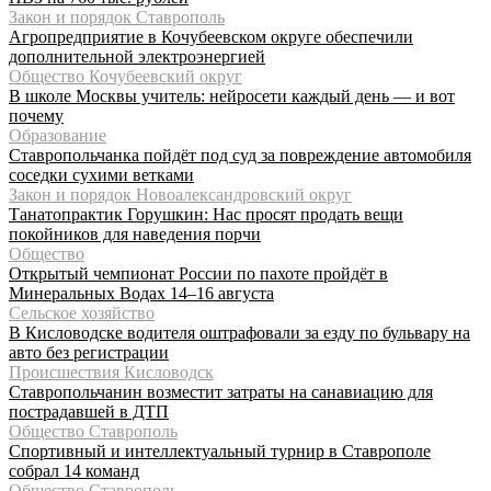
Закон и порядок Ставрополь
Агропредприятие в Кочубеевском округе обеспечили
дополнительной электроэнергией
Общество Кочубеевский округ
В школе Москвы учитель: нейросети каждый день — и вот
почему
Образование
Ставропольчанка пойдёт под суд за повреждение автомобиля
соседки сухими ветками
Закон и порядок Новоалександровский округ
Танатопрактик Горушкин: Нас просят продать вещи
покойников для наведения порчи
Общество
Открытый чемпионат России по пахоте пройдёт в
Минеральных Водах 14–16 августа
Сельское хозяйство
В Кисловодске водителя оштрафовали за езду по бульвару на
авто без регистрации
Происшествия Кисловодск
Ставропольчанин возместит затраты на санавиацию для
пострадавшей в ДТП
Общество Ставрополь
Спортивный и интеллектуальный турнир в Ставрополе
собрал 14 команд
Общество Ставрополь