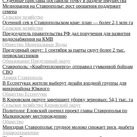
СУдебные приставы поставили точку в разделе имущества
Мелиорация на Ставрополье: рост орошения поддержит
семена
Сельское хозяйство
Осенний сев в Ставропольском крае: план — более 2,1 млн га
Сельское хозяйство
Председатель правительства РФ дал поручения для развития
водоснабжения на КМВ
Общество Минеральные Воды
Предгорный округ: 1 сентября за парты сядут более 2 тыс.
первоклассников
Образование Предгорный округ
Ставрополь: «Крайтеплоэнерго» отправил гумконвой бойцам
СВО
Армия Ставрополь
В Ессентуках жители выберут дизайн входной группы для
микрорайона Южного
Общество Ессентуки
В Кировском округе завершают уборку зерновых: 54,1 тыс. га
Сельское хозяйство Кировский округ
Политолог Еловский оценил проект главы Ставрополья по
Малкинскому месторождению
Общество
Минздрав Ставрополья: грудное молоко снижает риск диабета
Здравоохранение