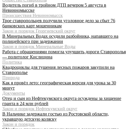
Водитель погиб в тройном ДТП вечером 5 августа в
Невинномысске
Происшествия Невинномысск
Трое ставропольцев получили уголовное дело за сбыт 76
банковских карт мошенникам
Закон и порядок Георгиевский округ
В Минеральных Водах осудили разбойника, напавшего на
полицейского при задержании
Закон и порядок Минеральные Воды
Работа с обращениями помогла улучшить дороги Ставрополья
— политолог Кислицина
Политика
Квадроциклы для тушения лесных пожаров закупили на
Ставрополье
Природа
Как я провёл лето: географическая версия для урока за 30
минут
Документы
Отец и сын из Нефтекумского округа осуждены за хищение
гранта в 24 млн рублей
Закон и порядок Нефтекумский округ
В Нальчике задержали гостью из Ростовской области,
укравшую детскую коляску
Закон и порядок