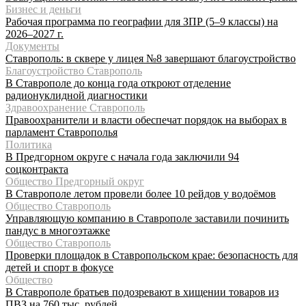
Бизнес и деньги
Рабочая программа по географии для ЗПР (5–9 классы) на
2026–2027 г.
Документы
Ставрополь: в сквере у лицея №8 завершают благоустройство
Благоустройство Ставрополь
В Ставрополе до конца года откроют отделение
радионуклидной диагностики
Здравоохранение Ставрополь
Правоохранители и власти обеспечат порядок на выборах в
парламент Ставрополья
Политика
В Предгорном округе с начала года заключили 94
соцконтракта
Общество Предгорный округ
В Ставрополе летом провели более 10 рейдов у водоёмов
Общество Ставрополь
Управляющую компанию в Ставрополе заставили починить
пандус в многоэтажке
Общество Ставрополь
Проверки площадок в Ставропольском крае: безопасность для
детей и спорт в фокусе
Общество
В Ставрополе братьев подозревают в хищении товаров из
ПВЗ на 760 тыс. рублей