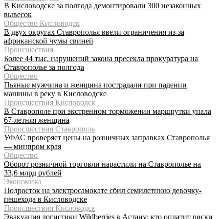
В Кисловодске за полгода демонтировали 300 незаконных
вывесок
Общество Кисловодск
В двух округах Ставрополья ввели ограничения из-за
африканской чумы свиней
Происшествия
Более 44 тыс. нарушений закона пресекла прокуратура на
Ставрополье за полгода
Общество
Пьяные мужчина и женщина пострадали при падении
машины в реку в Кисловодске
Происшествия Кисловодск
В Ставрополе при экстренном торможении маршрутки упала
67-летняя женщина
Происшествия Ставрополь
УФАС проверяет цены на розничных заправках Ставрополья
— минпром края
Общество
Оборот розничной торговли нарастили на Ставрополье на
33,6 млрд рублей
Экономика
Подросток на электросамокате сбил семилетнюю девочку-
пешехода в Кисловодске
Происшествия Кисловодск
Эвакуация логистики Wildberries в Астану: кто оплатит риски