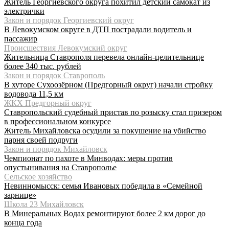
Житель Георгиевского округа похитил детский самокат из
электрички
Закон и порядок Георгиевский округ
В Левокумском округе в ДТП пострадали водитель и
пассажир
Происшествия Левокумский округ
Жительница Ставрополя перевела онлайн-целительнице
более 340 тыс. рублей
Закон и порядок Ставрополь
В хуторе Сухоозёрном (Предгорный округ) начали стройку
водовода 11,5 км
ЖКХ Предгорный округ
Ставропольский судебный пристав по розыску стал призером
в профессиональном конкурсе
Житель Михайловска осудили за покушение на убийство
парня своей подруги
Закон и порядок Михайловск
Чемпионат по пахоте в Минводах: меры против
опустынивания на Ставрополье
Сельское хозяйство
Невинномысск: семья Ивановых победила в «Семейной
зарнице»
Школа 23 Михайловск
В Минеральных Водах ремонтируют более 2 км дорог до
конца года