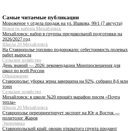
Самые читаемые публикации
Мороженое у отдела продаж на ул. Ишкова, 99/1 (7 августа)
Новости района Михайловск
Михайловск: набор в группы предшкольной подготовки на
2026/2027 год
Школа 20 Михайловск
На Ставрополье топливо подорожало: себестоимость полевых
работ выросла
Сельское хозяйство
День знаний — 2026: рекомендации Минпросвещения для
школ по всей России
Образование
Ставрополье: уборка зерна завершена на 92%, собрано 8,6 млн
тонн
Сельское хозяйство
Михайловск: в школе №20 прошёл марафон писем «Почта
тепла»
Школа 20 Михайловск
Ставрополье переориентирует экспорт на Юг и Восток —
политолог Жаров
Экономика
Ставропольский край: овощи открытого грунта продают