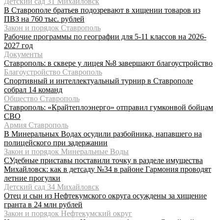
Детский сад 31 Михайловск
В Ставрополе братьев подозревают в хищении товаров из
ПВЗ на 760 тыс. рублей
Закон и порядок Ставрополь
Рабочие программы по географии для 5-11 классов на 2026-
2027 год
Документы
Ставрополь: в сквере у лицея №8 завершают благоустройство
Благоустройство Ставрополь
Спортивный и интеллектуальный турнир в Ставрополе
собрал 14 команд
Общество Ставрополь
Ставрополь: «Крайтеплоэнерго» отправил гумконвой бойцам
СВО
Армия Ставрополь
В Минеральных Водах осудили разбойника, напавшего на
полицейского при задержании
Закон и порядок Минеральные Воды
СУдебные приставы поставили точку в разделе имущества
Михайловск: как в детсаду №34 в районе Гармония проводят
летние прогулки
Детский сад 34 Михайловск
Отец и сын из Нефтекумского округа осуждены за хищение
гранта в 24 млн рублей
Закон и порядок Нефтекумский округ