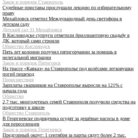
Закон и порядок Ставрополь
Судебные приставы прослушали лекцию по избирательному
праву
Михайловск отметил Международный день светофора в
детском саду
Детский сад 31 Михайловск
В Кисловодске супруги отметили бриллиантовую свадьбу в
ДК, который сами строили
Общество Кисловодск
Пять лет колонии получил пятигорчанин за помощь в
нелегальной миграции
Закон и порядок Пятигорск
На трассе «Кавказ» на Ставрополье под колёсами легковушки
погиб пешеход
Происшествия
Зарплаты сварщиков на Ставрополье выросли на 121% с
начала года
Общество
2,7 тыс. многодетных семей Ставрополя получили средства на
подготовку к школе
Общество Ставрополь
В Георгиевске подрядчика осудят за дешёвые насосы в доме
для переселенцев
Закон и порядок Георгиевск
Предгорный округ: 1 сентября за парты сядут более 2 тыс.