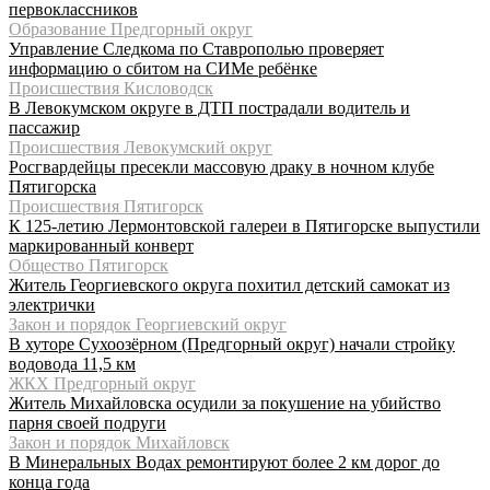
первоклассников
Образование Предгорный округ
Управление Следкома по Ставрополью проверяет
информацию о сбитом на СИМе ребёнке
Происшествия Кисловодск
В Левокумском округе в ДТП пострадали водитель и
пассажир
Происшествия Левокумский округ
Росгвардейцы пресекли массовую драку в ночном клубе
Пятигорска
Происшествия Пятигорск
К 125-летию Лермонтовской галереи в Пятигорске выпустили
маркированный конверт
Общество Пятигорск
Житель Георгиевского округа похитил детский самокат из
электрички
Закон и порядок Георгиевский округ
В хуторе Сухоозёрном (Предгорный округ) начали стройку
водовода 11,5 км
ЖКХ Предгорный округ
Житель Михайловска осудили за покушение на убийство
парня своей подруги
Закон и порядок Михайловск
В Минеральных Водах ремонтируют более 2 км дорог до
конца года