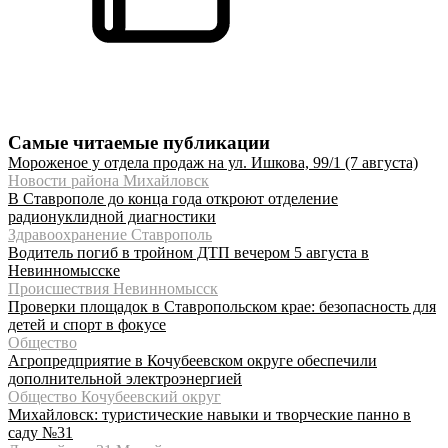
Самые читаемые публикации
Мороженое у отдела продаж на ул. Ишкова, 99/1 (7 августа)
Новости района Михайловск
В Ставрополе до конца года откроют отделение
радионуклидной диагностики
Здравоохранение Ставрополь
Водитель погиб в тройном ДТП вечером 5 августа в
Невинномысске
Происшествия Невинномысск
Проверки площадок в Ставропольском крае: безопасность для
детей и спорт в фокусе
Общество
Агропредприятие в Кочубеевском округе обеспечили
дополнительной электроэнергией
Общество Кочубеевский округ
Михайловск: туристические навыки и творческие панно в
саду №31