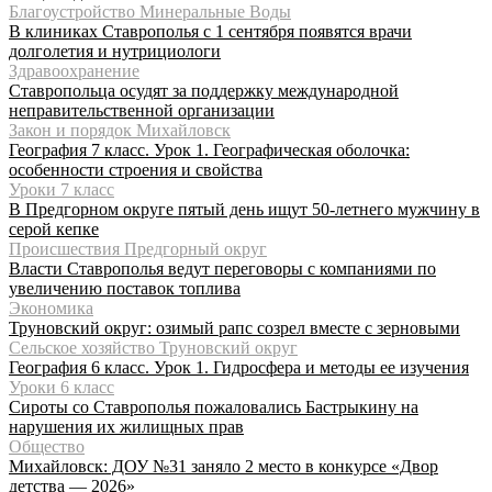
Благоустройство Минеральные Воды
В клиниках Ставрополья с 1 сентября появятся врачи
долголетия и нутрициологи
Здравоохранение
Ставропольца осудят за поддержку международной
неправительственной организации
Закон и порядок Михайловск
География 7 класс. Урок 1. Географическая оболочка:
особенности строения и свойства
Уроки 7 класс
В Предгорном округе пятый день ищут 50-летнего мужчину в
серой кепке
Происшествия Предгорный округ
Власти Ставрополья ведут переговоры с компаниями по
увеличению поставок топлива
Экономика
Труновский округ: озимый рапс созрел вместе с зерновыми
Сельское хозяйство Труновский округ
География 6 класс. Урок 1. Гидросфера и методы ее изучения
Уроки 6 класс
Сироты со Ставрополья пожаловались Бастрыкину на
нарушения их жилищных прав
Общество
Михайловск: ДОУ №31 заняло 2 место в конкурсе «Двор
детства — 2026»