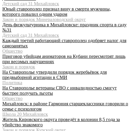
Детский сад 31 Михайловск
Юный ставрополец признал вину в смерти мужчины,
которого повалил одним ударом
Закон и порядок Минераловодский округ
День физкультурника в Михайловске: праздник спорта в саду
№31
Детский сад 31 Михайловск
Каждый третий работающий ставрополец одобряет налог для
самозанятых
Общество
Приговор убийцам аниматоров на Кубани пересмотрят лишь
при весомых нарушениях
Закон и порядок
На Ставрополье утвердили порядок жеребьёвок для
предвыборной агитации в СМИ
Политика
На Ставрополье ветераны СВО с инвалидностью смогут
быстрее получать льготы
Общество
Михайловск: в районе Гармония старшеклассники говорили о
семье с психологом
Школа 20 Михайловск
Житель Кировского округа проведёт в колонии 8,5 года за
убийство знакомого
Закон и порядок Курский округ