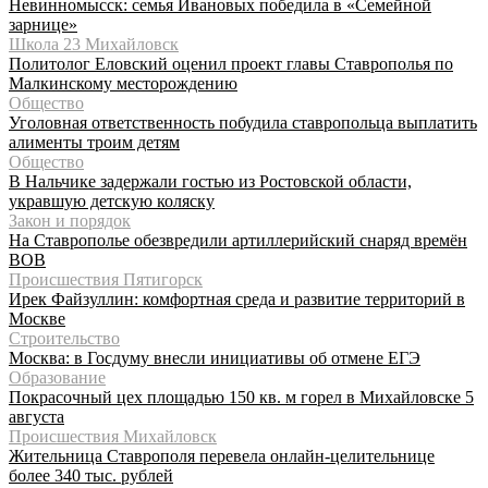
Невинномысск: семья Ивановых победила в «Семейной
зарнице»
Школа 23 Михайловск
Политолог Еловский оценил проект главы Ставрополья по
Малкинскому месторождению
Общество
Уголовная ответственность побудила ставропольца выплатить
алименты троим детям
Общество
В Нальчике задержали гостью из Ростовской области,
укравшую детскую коляску
Закон и порядок
На Ставрополье обезвредили артиллерийский снаряд времён
ВОВ
Происшествия Пятигорск
Ирек Файзуллин: комфортная среда и развитие территорий в
Москве
Строительство
Москва: в Госдуму внесли инициативы об отмене ЕГЭ
Образование
Покрасочный цех площадью 150 кв. м горел в Михайловске 5
августа
Происшествия Михайловск
Жительница Ставрополя перевела онлайн-целительнице
более 340 тыс. рублей