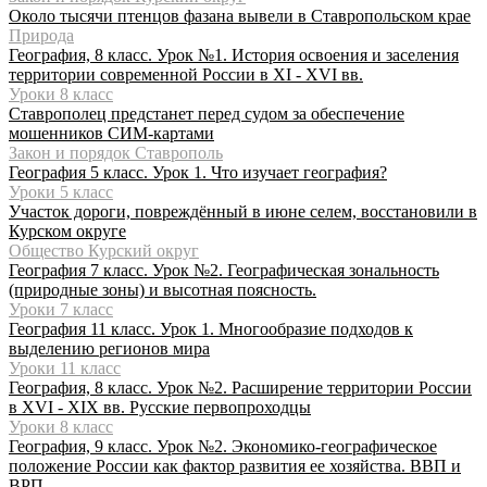
Около тысячи птенцов фазана вывели в Ставропольском крае
Природа
География, 8 класс. Урок №1. История освоения и заселения
территории современной России в XI - XVI вв.
Уроки 8 класс
Ставрополец предстанет перед судом за обеспечение
мошенников СИМ-картами
Закон и порядок Ставрополь
География 5 класс. Урок 1. Что изучает география?
Уроки 5 класс
Участок дороги, повреждённый в июне селем, восстановили в
Курском округе
Общество Курский округ
География 7 класс. Урок №2. Географическая зональность
(природные зоны) и высотная поясность.
Уроки 7 класс
География 11 класс. Урок 1. Многообразие подходов к
выделению регионов мира
Уроки 11 класс
География, 8 класс. Урок №2. Расширение территории России
в XVI - XIX вв. Русские первопроходцы
Уроки 8 класс
География, 9 класс. Урок №2. Экономико-географическое
положение России как фактор развития ее хозяйства. ВВП и
ВРП.