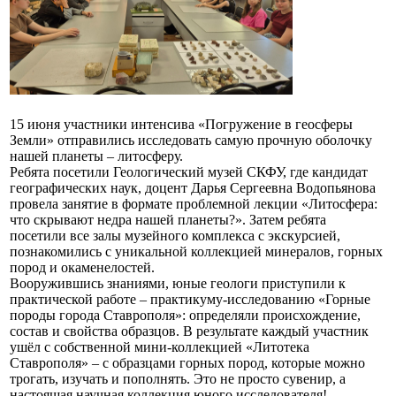
15 июня участники интенсива «Погружение в геосферы
Земли» отправились исследовать самую прочную оболочку
нашей планеты – литосферу.
Ребята посетили Геологический музей СКФУ, где кандидат
географических наук, доцент Дарья Сергеевна Водопьянова
провела занятие в формате проблемной лекции «Литосфера:
что скрывают недра нашей планеты?». Затем ребята
посетили все залы музейного комплекса с экскурсией,
познакомились с уникальной коллекцией минералов, горных
пород и окаменелостей.
Вооружившись знаниями, юные геологи приступили к
практической работе – практикуму-исследованию «Горные
породы города Ставрополя»: определяли происхождение,
состав и свойства образцов. В результате каждый участник
ушёл с собственной мини-коллекцией «Литотека
Ставрополя» – с образцами горных пород, которые можно
трогать, изучать и пополнять. Это не просто сувенир, а
настоящая научная коллекция юного исследователя!