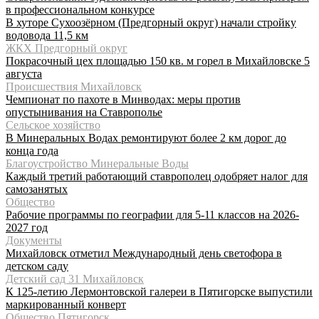
в профессиональном конкурсе
В хуторе Сухоозёрном (Предгорный округ) начали стройку
водовода 11,5 км
ЖКХ Предгорный округ
Покрасочный цех площадью 150 кв. м горел в Михайловске 5
августа
Происшествия Михайловск
Чемпионат по пахоте в Минводах: меры против
опустынивания на Ставрополье
Сельское хозяйство
В Минеральных Водах ремонтируют более 2 км дорог до
конца года
Благоустройство Минеральные Воды
Каждый третий работающий ставрополец одобряет налог для
самозанятых
Общество
Рабочие программы по географии для 5-11 классов на 2026-
2027 год
Документы
Михайловск отметил Международный день светофора в
детском саду
Детский сад 31 Михайловск
К 125-летию Лермонтовской галереи в Пятигорске выпустили
маркированный конверт
Общество Пятигорск