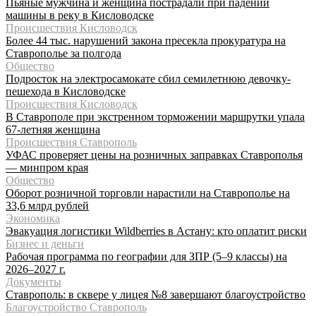
Пьяные мужчина и женщина пострадали при падении
машины в реку в Кисловодске
Происшествия Кисловодск
Более 44 тыс. нарушений закона пресекла прокуратура на
Ставрополье за полгода
Общество
Подросток на электросамокате сбил семилетнюю девочку-
пешехода в Кисловодске
Происшествия Кисловодск
В Ставрополе при экстренном торможении маршрутки упала
67-летняя женщина
Происшествия Ставрополь
УФАС проверяет цены на розничных заправках Ставрополья
— минпром края
Общество
Оборот розничной торговли нарастили на Ставрополье на
33,6 млрд рублей
Экономика
Эвакуация логистики Wildberries в Астану: кто оплатит риски
Бизнес и деньги
Рабочая программа по географии для ЗПР (5–9 классы) на
2026–2027 г.
Документы
Ставрополь: в сквере у лицея №8 завершают благоустройство
Благоустройство Ставрополь