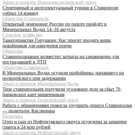
Закон и порядок Новоалександровский округ
Спортивный и интеллектуальный турнир в Ставрополе
собрал 14 команд
Общество Ставрополь
Открытый чемпионат России по пахоте пройдёт в
Минеральных Водах 14–16 августа
Сельское хозяйство
Танатопрактик Горушкин: Нас просят продать вещи
покойников для наведения порчи
Общество
Ставропольчанин возместит затраты на санавиацию для
пострадавшей в ДТП
Общество Ставрополь
В Минеральных Водах осудили разбойника, напавшего на
полицейского при задержании
Закон и порядок Минеральные Воды
Трое ставропольцев получили уголовное дело за сбыт 76
банковских карт мошенникам
Закон и порядок Георгиевский округ
Работа с обращениями помогла улучшить дороги Ставрополья
— политолог Кислицина
Политика
Отец и сын из Нефтекумского округа осуждены за хищение
гранта в 24 млн рублей
Закон и порядок Нефтекумский округ