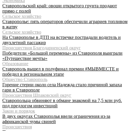
Экономика
Ставропольский край: овощи открытого грунта продают
прямо с полей
Сельское хозяйство
Ставрополье: пять операторов обеспечили аграриев топливом
в жатву
Сельское хозяйство
На Ставрополье в ДТП на встречке пострадали водитель и
двухлетний пассажир
Происшествия Благодарненский округ
Победители «Большой перемены» из Ставрополя выиграли
«Путешествие мечты»
Образование
Ставрополь вышел в полуфинал премии #МЫВМЕСТЕ и
победил в региональном этапе
Общество Ставрополь
Горение стерни около села Надежда стало причиной запаха
гари в Ставрополе
Происшествия Шпаковский округ
Ставропольца обвиняют в обмане знакомой на 7,5 млн руб.
под предлогом инвестиций
Закон и порядок
В двух округах Ставрополья ввели ограничения из-за
африканской чумы свиней
Происшествия