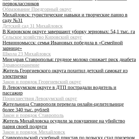
первоклассников
Образование Предгорный округ
Михайловск: туристические навыки и творческие панно в
саду №31
Детский сад 31 Михайловск
В Кировском округе завершают уборку зерновых: 54,1 тыс. га
Сельское хозяйство Кировский округ
Невинномысск: семья Ивановых победила в «Семейной
зарнице»
Школа 23 Михайловск
Минздрав Ставрополья: грудное молоко снижает риск диабета
Здравоохранение
Житель Георгиевского округа похитил детский самокат из
электрички
Закон и порядок Георгиевский округ
В Левокумском округе в ДТП пострадали водитель и
пассажир
Происшествия Левокумский округ
Жительница Ставрополя перевела онлайн-целительнице
более 340 тыс. рублей
Закон и порядок Ставрополь
Житель Михайловска осудили за покушение на убийство
парня своей подруги
Закон и порядок Михайловск
Ставропольский судебный пристав по розыску стал призером