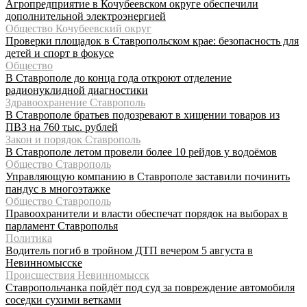
Агропредприятие в Кочубеевском округе обеспечили
дополнительной электроэнергией
Общество Кочубеевский округ
Проверки площадок в Ставропольском крае: безопасность для
детей и спорт в фокусе
Общество
В Ставрополе до конца года откроют отделение
радионуклидной диагностики
Здравоохранение Ставрополь
В Ставрополе братьев подозревают в хищении товаров из
ПВЗ на 760 тыс. рублей
Закон и порядок Ставрополь
В Ставрополе летом провели более 10 рейдов у водоёмов
Общество Ставрополь
Управляющую компанию в Ставрополе заставили починить
пандус в многоэтажке
Общество Ставрополь
Правоохранители и власти обеспечат порядок на выборах в
парламент Ставрополья
Политика
Водитель погиб в тройном ДТП вечером 5 августа в
Невинномысске
Происшествия Невинномысск
Ставропольчанка пойдёт под суд за повреждение автомобиля
соседки сухими ветками