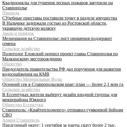
Квадроциклы для тушения лесных пожаров закупили на
Ставрополье
Природа
СУдебные приставы поставили точку в разделе имущества
В Нальчике задержали гостью из Ростовской области,
укравшую детскую коляску
Закон и порядок
Мелиорация на Ставрополье: рост орошения поддержит
семена
Сельское хозяйство
Политолог Еловский оценил проект главы Ставрополья по
Малкинскому месторождению
Общество
Председатель правительства РФ дал поручения для развития
водоснабжения на КМВ
Общество Минеральные Воды
Осенний сев в Ставропольском крае: план — более 2,1 млн га
Сельское хозяйство
В Ессентуках жители выберут дизайн входной группы для
микрорайона Южного
Общество Ессентуки
Ставрополь: «Крайтеплоэнерго» отправил гумконвой бойцам
СВО
Армия Ставрополь
Предгорный округ: 1 сентября за парты сядут более 2 тыс.