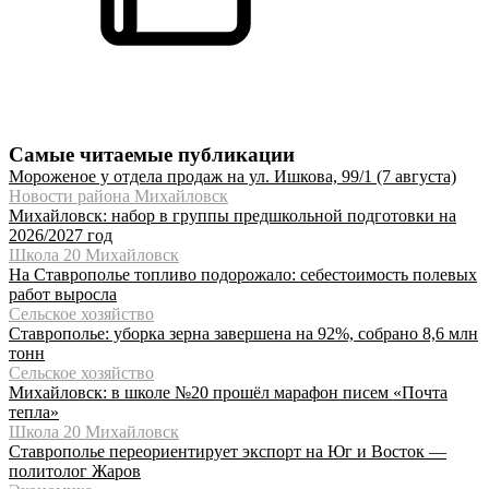
Самые читаемые публикации
Мороженое у отдела продаж на ул. Ишкова, 99/1 (7 августа)
Новости района Михайловск
Михайловск: набор в группы предшкольной подготовки на
2026/2027 год
Школа 20 Михайловск
На Ставрополье топливо подорожало: себестоимость полевых
работ выросла
Сельское хозяйство
Ставрополье: уборка зерна завершена на 92%, собрано 8,6 млн
тонн
Сельское хозяйство
Михайловск: в школе №20 прошёл марафон писем «Почта
тепла»
Школа 20 Михайловск
Ставрополье переориентирует экспорт на Юг и Восток —
политолог Жаров