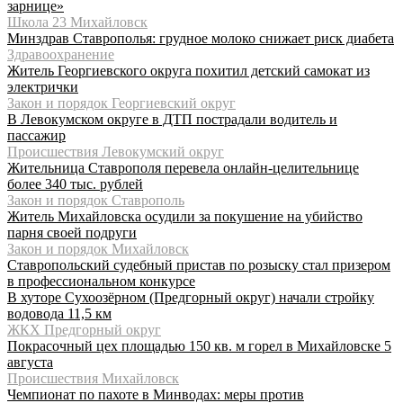
зарнице»
Школа 23 Михайловск
Минздрав Ставрополья: грудное молоко снижает риск диабета
Здравоохранение
Житель Георгиевского округа похитил детский самокат из
электрички
Закон и порядок Георгиевский округ
В Левокумском округе в ДТП пострадали водитель и
пассажир
Происшествия Левокумский округ
Жительница Ставрополя перевела онлайн-целительнице
более 340 тыс. рублей
Закон и порядок Ставрополь
Житель Михайловска осудили за покушение на убийство
парня своей подруги
Закон и порядок Михайловск
Ставропольский судебный пристав по розыску стал призером
в профессиональном конкурсе
В хуторе Сухоозёрном (Предгорный округ) начали стройку
водовода 11,5 км
ЖКХ Предгорный округ
Покрасочный цех площадью 150 кв. м горел в Михайловске 5
августа
Происшествия Михайловск
Чемпионат по пахоте в Минводах: меры против