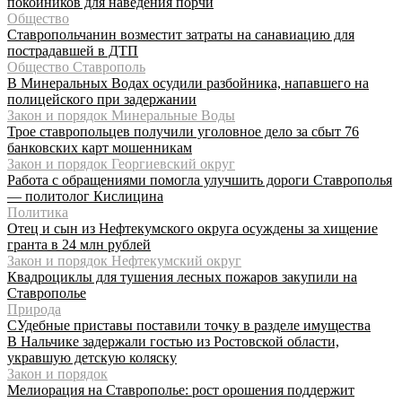
покойников для наведения порчи
Общество
Ставропольчанин возместит затраты на санавиацию для
пострадавшей в ДТП
Общество Ставрополь
В Минеральных Водах осудили разбойника, напавшего на
полицейского при задержании
Закон и порядок Минеральные Воды
Трое ставропольцев получили уголовное дело за сбыт 76
банковских карт мошенникам
Закон и порядок Георгиевский округ
Работа с обращениями помогла улучшить дороги Ставрополья
— политолог Кислицина
Политика
Отец и сын из Нефтекумского округа осуждены за хищение
гранта в 24 млн рублей
Закон и порядок Нефтекумский округ
Квадроциклы для тушения лесных пожаров закупили на
Ставрополье
Природа
СУдебные приставы поставили точку в разделе имущества
В Нальчике задержали гостью из Ростовской области,
укравшую детскую коляску
Закон и порядок
Мелиорация на Ставрополье: рост орошения поддержит