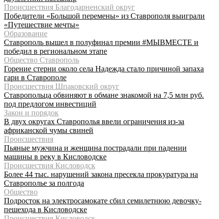
Происшествия Благодарненский округ
Победители «Большой перемены» из Ставрополя выиграли
«Путешествие мечты»
Образование
Ставрополь вышел в полуфинал премии #МЫВМЕСТЕ и
победил в региональном этапе
Общество Ставрополь
Горение стерни около села Надежда стало причиной запаха
гари в Ставрополе
Происшествия Шпаковский округ
Ставропольца обвиняют в обмане знакомой на 7,5 млн руб.
под предлогом инвестиций
Закон и порядок
В двух округах Ставрополья ввели ограничения из-за
африканской чумы свиней
Происшествия
Пьяные мужчина и женщина пострадали при падении
машины в реку в Кисловодске
Происшествия Кисловодск
Более 44 тыс. нарушений закона пресекла прокуратура на
Ставрополье за полгода
Общество
Подросток на электросамокате сбил семилетнюю девочку-
пешехода в Кисловодске
Происшествия Кисловодск