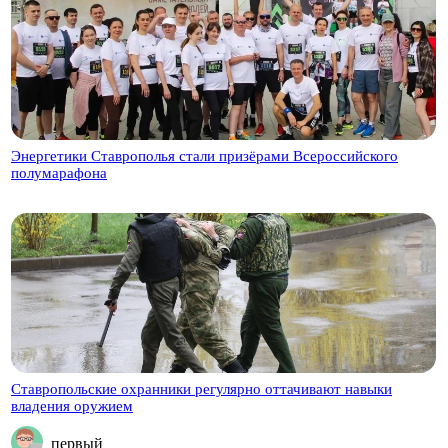
Энергетики Ставрополья стали призёрами Всероссийского
полумарафона
Ставропольские охранники регулярно оттачивают навыки
владения оружием
первый