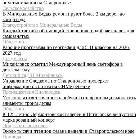
опустынивания на Ставрополье
Сельское хозяйство
В Минеральных Водах ремонтируют более 2 км дорог до
конца года
Благоустройство Минеральные Воды
Каждый третий работающий ставрополец одобряет налог для
самозанятых
Общество
Рабочие программы по географии для 5-11 классов на 2026-
2027 год
Документы
Михайловск отметил Международный день светофора в
детском саду
Детский сад 31 Михайловск
Управление Следкома по Ставрополью проверяет
информацию о сбитом на СИМе ребёнке
Происшествия Кисловодск
Уголовная ответственность побудила ставропольца выплатить
алименты троим детям
Общество
К 125-летию Лермонтовской галереи в Пятигорске выпустили
маркированный конверт
Общество Пятигорск
Около тысячи птенцов фазана вывели в Ставропольском крае
Природа