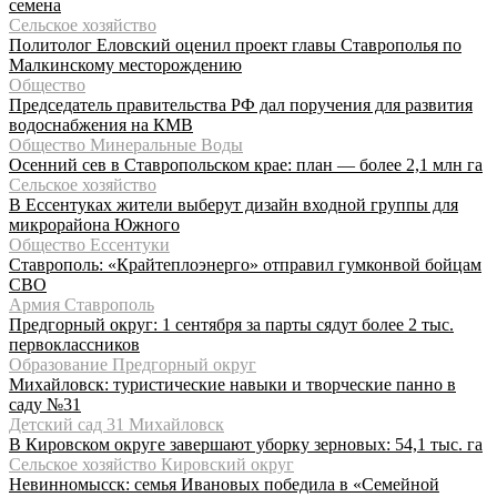
семена
Сельское хозяйство
Политолог Еловский оценил проект главы Ставрополья по
Малкинскому месторождению
Общество
Председатель правительства РФ дал поручения для развития
водоснабжения на КМВ
Общество Минеральные Воды
Осенний сев в Ставропольском крае: план — более 2,1 млн га
Сельское хозяйство
В Ессентуках жители выберут дизайн входной группы для
микрорайона Южного
Общество Ессентуки
Ставрополь: «Крайтеплоэнерго» отправил гумконвой бойцам
СВО
Армия Ставрополь
Предгорный округ: 1 сентября за парты сядут более 2 тыс.
первоклассников
Образование Предгорный округ
Михайловск: туристические навыки и творческие панно в
саду №31
Детский сад 31 Михайловск
В Кировском округе завершают уборку зерновых: 54,1 тыс. га
Сельское хозяйство Кировский округ
Невинномысск: семья Ивановых победила в «Семейной