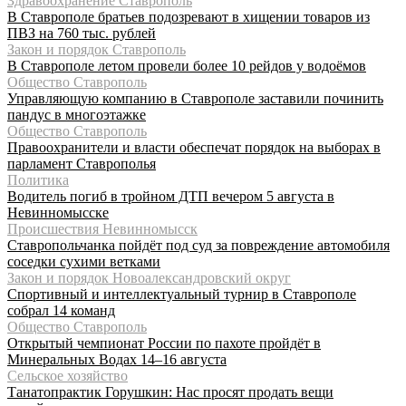
Здравоохранение Ставрополь
В Ставрополе братьев подозревают в хищении товаров из
ПВЗ на 760 тыс. рублей
Закон и порядок Ставрополь
В Ставрополе летом провели более 10 рейдов у водоёмов
Общество Ставрополь
Управляющую компанию в Ставрополе заставили починить
пандус в многоэтажке
Общество Ставрополь
Правоохранители и власти обеспечат порядок на выборах в
парламент Ставрополья
Политика
Водитель погиб в тройном ДТП вечером 5 августа в
Невинномысске
Происшествия Невинномысск
Ставропольчанка пойдёт под суд за повреждение автомобиля
соседки сухими ветками
Закон и порядок Новоалександровский округ
Спортивный и интеллектуальный турнир в Ставрополе
собрал 14 команд
Общество Ставрополь
Открытый чемпионат России по пахоте пройдёт в
Минеральных Водах 14–16 августа
Сельское хозяйство
Танатопрактик Горушкин: Нас просят продать вещи