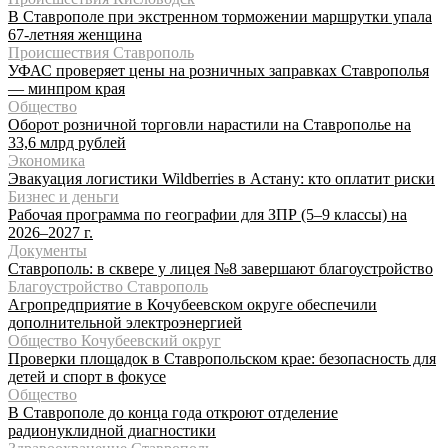
В Ставрополе при экстренном торможении маршрутки упала
67-летняя женщина
Происшествия Ставрополь
УФАС проверяет цены на розничных заправках Ставрополья
— минпром края
Общество
Оборот розничной торговли нарастили на Ставрополье на
33,6 млрд рублей
Экономика
Эвакуация логистики Wildberries в Астану: кто оплатит риски
Бизнес и деньги
Рабочая программа по географии для ЗПР (5–9 классы) на
2026–2027 г.
Документы
Ставрополь: в сквере у лицея №8 завершают благоустройство
Благоустройство Ставрополь
Агропредприятие в Кочубеевском округе обеспечили
дополнительной электроэнергией
Общество Кочубеевский округ
Проверки площадок в Ставропольском крае: безопасность для
детей и спорт в фокусе
Общество
В Ставрополе до конца года откроют отделение
радионуклидной диагностики