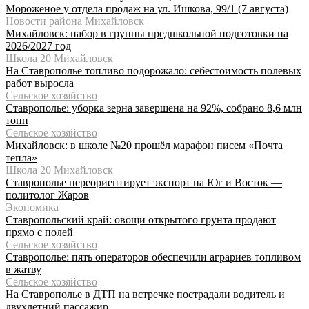
Мороженое у отдела продаж на ул. Ишкова, 99/1 (7 августа)
Новости района Михайловск
Михайловск: набор в группы предшкольной подготовки на
2026/2027 год
Школа 20 Михайловск
На Ставрополье топливо подорожало: себестоимость полевых
работ выросла
Сельское хозяйство
Ставрополье: уборка зерна завершена на 92%, собрано 8,6 млн
тонн
Сельское хозяйство
Михайловск: в школе №20 прошёл марафон писем «Почта
тепла»
Школа 20 Михайловск
Ставрополье переориентирует экспорт на Юг и Восток —
политолог Жаров
Экономика
Ставропольский край: овощи открытого грунта продают
прямо с полей
Сельское хозяйство
Ставрополье: пять операторов обеспечили аграриев топливом
в жатву
Сельское хозяйство
На Ставрополье в ДТП на встречке пострадали водитель и
двухлетний пассажир