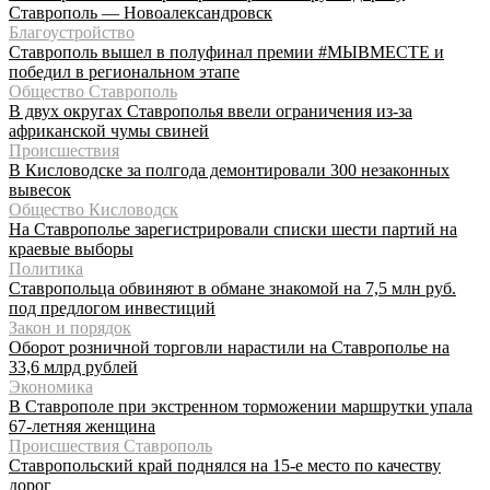
Ставрополь — Новоалександровск
Благоустройство
Ставрополь вышел в полуфинал премии #МЫВМЕСТЕ и
победил в региональном этапе
Общество Ставрополь
В двух округах Ставрополья ввели ограничения из-за
африканской чумы свиней
Происшествия
В Кисловодске за полгода демонтировали 300 незаконных
вывесок
Общество Кисловодск
На Ставрополье зарегистрировали списки шести партий на
краевые выборы
Политика
Ставропольца обвиняют в обмане знакомой на 7,5 млн руб.
под предлогом инвестиций
Закон и порядок
Оборот розничной торговли нарастили на Ставрополье на
33,6 млрд рублей
Экономика
В Ставрополе при экстренном торможении маршрутки упала
67-летняя женщина
Происшествия Ставрополь
Ставропольский край поднялся на 15-е место по качеству
дорог