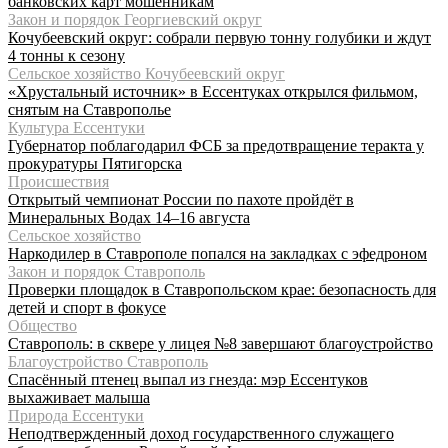
банковских карт мошенникам
Закон и порядок Георгиевский округ
Кочубеевский округ: собрали первую тонну голубики и ждут
4 тонны к сезону
Сельское хозяйство Кочубеевский округ
«Хрустальный источник» в Ессентуках открылся фильмом,
снятым на Ставрополье
Культура Ессентуки
Губернатор поблагодарил ФСБ за предотвращение теракта у
прокуратуры Пятигорска
Происшествия
Открытый чемпионат России по пахоте пройдёт в
Минеральных Водах 14–16 августа
Сельское хозяйство
Наркодилер в Ставрополе попался на закладках с эфедроном
Закон и порядок Ставрополь
Проверки площадок в Ставропольском крае: безопасность для
детей и спорт в фокусе
Общество
Ставрополь: в сквере у лицея №8 завершают благоустройство
Благоустройство Ставрополь
Спасённый птенец выпал из гнезда: мэр Ессентуков
выхаживает малыша
Природа Ессентуки
Неподтвержденный доход государственного служащего