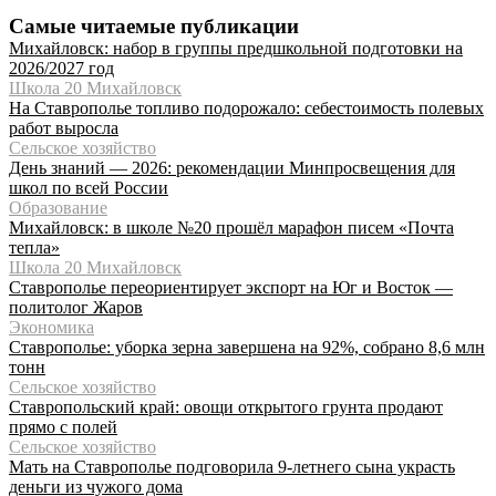
Самые читаемые публикации
Михайловск: набор в группы предшкольной подготовки на
2026/2027 год
Школа 20 Михайловск
На Ставрополье топливо подорожало: себестоимость полевых
работ выросла
Сельское хозяйство
День знаний — 2026: рекомендации Минпросвещения для
школ по всей России
Образование
Михайловск: в школе №20 прошёл марафон писем «Почта
тепла»
Школа 20 Михайловск
Ставрополье переориентирует экспорт на Юг и Восток —
политолог Жаров
Экономика
Ставрополье: уборка зерна завершена на 92%, собрано 8,6 млн
тонн
Сельское хозяйство
Ставропольский край: овощи открытого грунта продают
прямо с полей
Сельское хозяйство
Мать на Ставрополье подговорила 9-летнего сына украсть
деньги из чужого дома