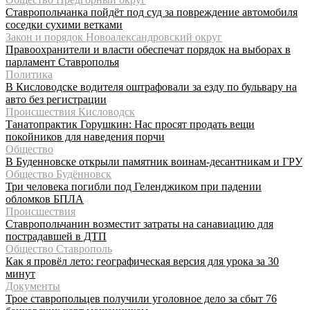
Ставропольчанка пойдёт под суд за повреждение автомобиля
соседки сухими ветками
Закон и порядок Новоалександровский округ
Правоохранители и власти обеспечат порядок на выборах в
парламент Ставрополья
Политика
В Кисловодске водителя оштрафовали за езду по бульвару на
авто без регистрации
Происшествия Кисловодск
Танатопрактик Горушкин: Нас просят продать вещи
покойников для наведения порчи
Общество
В Буденновске открыли памятник воинам-десантникам и ГРУ
Общество Будённовск
Три человека погибли под Геленджиком при падении
обломков БПЛА
Происшествия
Ставропольчанин возместит затраты на санавиацию для
пострадавшей в ДТП
Общество Ставрополь
Как я провёл лето: географическая версия для урока за 30
минут
Документы
Трое ставропольцев получили уголовное дело за сбыт 76