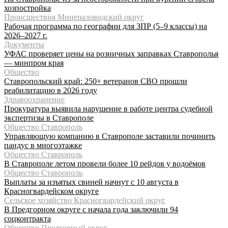
хозпостройка
Происшествия Минераловодский округ
Рабочая программа по географии для ЗПР (5–9 классы) на
2026–2027 г.
Документы
УФАС проверяет цены на розничных заправках Ставрополья
— минпром края
Общество
Ставропольский край: 250+ ветеранов СВО прошли
реабилитацию в 2026 году
Здравоохранение
Прокуратура выявила нарушение в работе центра судебной
экспертизы в Ставрополе
Общество Ставрополь
Управляющую компанию в Ставрополе заставили починить
пандус в многоэтажке
Общество Ставрополь
В Ставрополе летом провели более 10 рейдов у водоёмов
Общество Ставрополь
Выплаты за изъятых свиней начнут с 10 августа в
Красногвардейском округе
Сельское хозяйство Красногвардейский округ
В Предгорном округе с начала года заключили 94
соцконтракта
Общество Предгорный округ