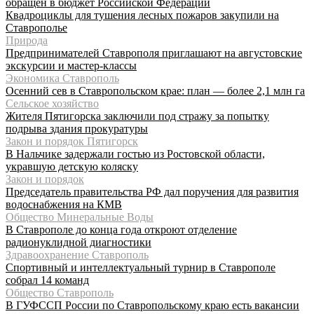
обращен в бюджет Российской Федерации
Квадроциклы для тушения лесных пожаров закупили на
Ставрополье
Природа
Предпринимателей Ставрополя приглашают на августовские
экскурсии и мастер-классы
Экономика Ставрополь
Осенний сев в Ставропольском крае: план — более 2,1 млн га
Сельское хозяйство
Жителя Пятигорска заключили под стражу за попытку
подрыва здания прокуратуры
Закон и порядок Пятигорск
В Нальчике задержали гостью из Ростовской области,
укравшую детскую коляску
Закон и порядок
Председатель правительства РФ дал поручения для развития
водоснабжения на КМВ
Общество Минеральные Воды
В Ставрополе до конца года откроют отделение
радионуклидной диагностики
Здравоохранение Ставрополь
Спортивный и интеллектуальный турнир в Ставрополе
собрал 14 команд
Общество Ставрополь
В ГУФССП России по Ставропольскому краю есть вакансии