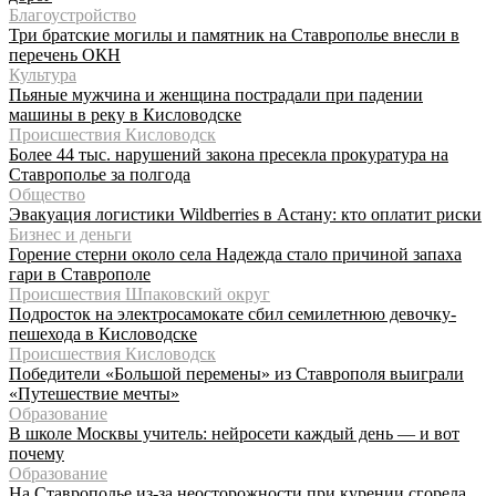
Благоустройство
Три братские могилы и памятник на Ставрополье внесли в
перечень ОКН
Культура
Пьяные мужчина и женщина пострадали при падении
машины в реку в Кисловодске
Происшествия Кисловодск
Более 44 тыс. нарушений закона пресекла прокуратура на
Ставрополье за полгода
Общество
Эвакуация логистики Wildberries в Астану: кто оплатит риски
Бизнес и деньги
Горение стерни около села Надежда стало причиной запаха
гари в Ставрополе
Происшествия Шпаковский округ
Подросток на электросамокате сбил семилетнюю девочку-
пешехода в Кисловодске
Происшествия Кисловодск
Победители «Большой перемены» из Ставрополя выиграли
«Путешествие мечты»
Образование
В школе Москвы учитель: нейросети каждый день — и вот
почему
Образование
На Ставрополье из-за неосторожности при курении сгорела