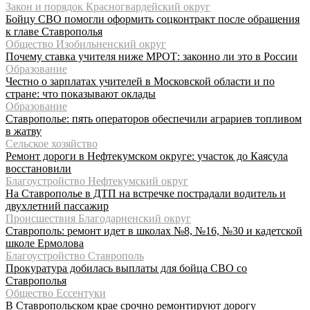
Закон и порядок Красногвардейский округ
Бойцу СВО помогли оформить соцконтракт после обращения
к главе Ставрополья
Общество Изобильненский округ
Почему ставка учителя ниже МРОТ: законно ли это в России
Образование
Честно о зарплатах учителей в Московской области и по
стране: что показывают оклады
Образование
Ставрополье: пять операторов обеспечили аграриев топливом
в жатву
Сельское хозяйство
Ремонт дороги в Нефтекумском округе: участок до Каясула
восстановили
Благоустройство Нефтекумский округ
На Ставрополье в ДТП на встречке пострадали водитель и
двухлетний пассажир
Происшествия Благодарненский округ
Ставрополь: ремонт идет в школах №8, №16, №30 и кадетской
школе Ермолова
Благоустройство Ставрополь
Прокуратура добилась выплаты для бойца СВО со
Ставрополья
Общество Ессентуки
В Ставропольском крае срочно ремонтируют дорогу