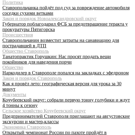
Политика
Ставропольчанка пойдёт под суд за повреждение автомобиля
соседки сухими ветками
Закон и порядок Новоалександровский округ
Губернатор поблагодарил ФСБ за предотвращение теракта у
прокуратуры Пятигорска
Происшествия
Ставропольчанин возместит затраты на санавиацию для
пострадавшей в ДТП
Общество Ставрополь
Танатопрактик Горушкин: Нас просят продать вещи
покойников для наведения порчи
Общество
Наркодилер в Ставрополе попался на закладках с эфедроном
Закон и порядок Ставрополь
Как я провёл лето: географическая версия для урока за 30
минут
Документы
Кочубеевский округ: собрали первую тонну голубики и ждут
4 тонны к сезону
Сельское хозяйство Кочубеевский округ
Предпринимателей Ставрополя приглашают на августовские
экскурсии и мастер-классы
Экономика Ставрополь
Открытый чемпионат России по пахоте пройдёт в