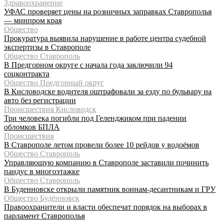
Здравоохранение
УФАС проверяет цены на розничных заправках Ставрополья
— минпром края
Общество
Прокуратура выявила нарушение в работе центра судебной
экспертизы в Ставрополе
Общество Ставрополь
В Предгорном округе с начала года заключили 94
соцконтракта
Общество Предгорный округ
В Кисловодске водителя оштрафовали за езду по бульвару на
авто без регистрации
Происшествия Кисловодск
Три человека погибли под Геленджиком при падении
обломков БПЛА
Происшествия
В Ставрополе летом провели более 10 рейдов у водоёмов
Общество Ставрополь
Управляющую компанию в Ставрополе заставили починить
пандус в многоэтажке
Общество Ставрополь
В Буденновске открыли памятник воинам-десантникам и ГРУ
Общество Будённовск
Правоохранители и власти обеспечат порядок на выборах в
парламент Ставрополья