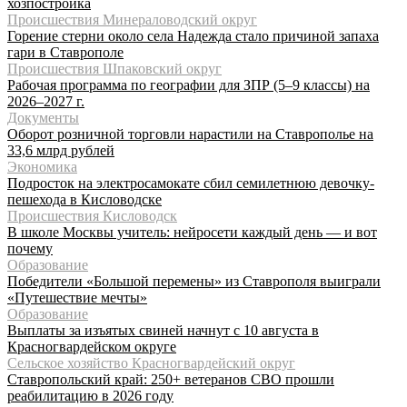
хозпостройка
Происшествия Минераловодский округ
Горение стерни около села Надежда стало причиной запаха
гари в Ставрополе
Происшествия Шпаковский округ
Рабочая программа по географии для ЗПР (5–9 классы) на
2026–2027 г.
Документы
Оборот розничной торговли нарастили на Ставрополье на
33,6 млрд рублей
Экономика
Подросток на электросамокате сбил семилетнюю девочку-
пешехода в Кисловодске
Происшествия Кисловодск
В школе Москвы учитель: нейросети каждый день — и вот
почему
Образование
Победители «Большой перемены» из Ставрополя выиграли
«Путешествие мечты»
Образование
Выплаты за изъятых свиней начнут с 10 августа в
Красногвардейском округе
Сельское хозяйство Красногвардейский округ
Ставропольский край: 250+ ветеранов СВО прошли
реабилитацию в 2026 году