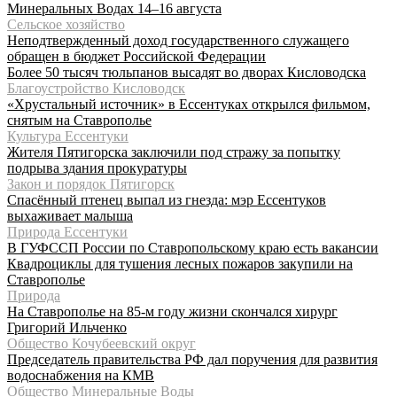
Минеральных Водах 14–16 августа
Сельское хозяйство
Неподтвержденный доход государственного служащего
обращен в бюджет Российской Федерации
Более 50 тысяч тюльпанов высадят во дворах Кисловодска
Благоустройство Кисловодск
«Хрустальный источник» в Ессентуках открылся фильмом,
снятым на Ставрополье
Культура Ессентуки
Жителя Пятигорска заключили под стражу за попытку
подрыва здания прокуратуры
Закон и порядок Пятигорск
Спасённый птенец выпал из гнезда: мэр Ессентуков
выхаживает малыша
Природа Ессентуки
В ГУФССП России по Ставропольскому краю есть вакансии
Квадроциклы для тушения лесных пожаров закупили на
Ставрополье
Природа
На Ставрополье на 85-м году жизни скончался хирург
Григорий Ильченко
Общество Кочубеевский округ
Председатель правительства РФ дал поручения для развития
водоснабжения на КМВ
Общество Минеральные Воды