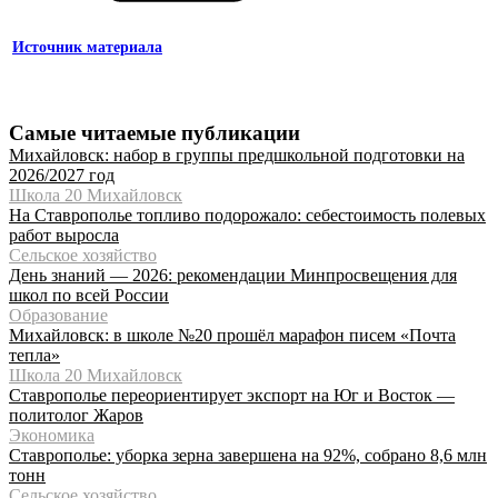
Источник материала
Самые читаемые публикации
Михайловск: набор в группы предшкольной подготовки на
2026/2027 год
Школа 20 Михайловск
На Ставрополье топливо подорожало: себестоимость полевых
работ выросла
Сельское хозяйство
День знаний — 2026: рекомендации Минпросвещения для
школ по всей России
Образование
Михайловск: в школе №20 прошёл марафон писем «Почта
тепла»
Школа 20 Михайловск
Ставрополье переориентирует экспорт на Юг и Восток —
политолог Жаров
Экономика
Ставрополье: уборка зерна завершена на 92%, собрано 8,6 млн
тонн
Сельское хозяйство