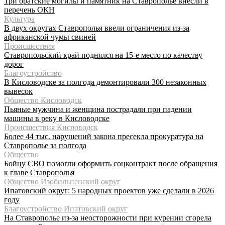
Три братские могилы и памятник на Ставрополье внесли в
перечень ОКН
Культура
В двух округах Ставрополья ввели ограничения из-за
африканской чумы свиней
Происшествия
Ставропольский край поднялся на 15-е место по качеству
дорог
Благоустройство
В Кисловодске за полгода демонтировали 300 незаконных
вывесок
Общество Кисловодск
Пьяные мужчина и женщина пострадали при падении
машины в реку в Кисловодске
Происшествия Кисловодск
Более 44 тыс. нарушений закона пресекла прокуратура на
Ставрополье за полгода
Общество
Бойцу СВО помогли оформить соцконтракт после обращения
к главе Ставрополья
Общество Изобильненский округ
Ипатовский округ: 5 народных проектов уже сделали в 2026
году
Благоустройство Ипатовский округ
На Ставрополье из-за неосторожности при курении сгорела