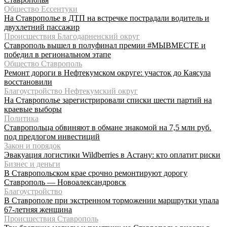
Общество Ессентуки
На Ставрополье в ДТП на встречке пострадали водитель и
двухлетний пассажир
Происшествия Благодарненский округ
Ставрополь вышел в полуфинал премии #МЫВМЕСТЕ и
победил в региональном этапе
Общество Ставрополь
Ремонт дороги в Нефтекумском округе: участок до Каясула
восстановили
Благоустройство Нефтекумский округ
На Ставрополье зарегистрировали списки шести партий на
краевые выборы
Политика
Ставропольца обвиняют в обмане знакомой на 7,5 млн руб.
под предлогом инвестиций
Закон и порядок
Эвакуация логистики Wildberries в Астану: кто оплатит риски
Бизнес и деньги
В Ставропольском крае срочно ремонтируют дорогу
Ставрополь — Новоалександровск
Благоустройство
В Ставрополе при экстренном торможении маршрутки упала
67-летняя женщина
Происшествия Ставрополь