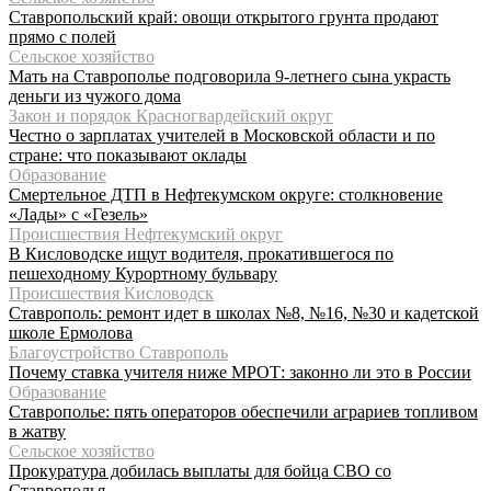
Ставропольский край: овощи открытого грунта продают
прямо с полей
Сельское хозяйство
Мать на Ставрополье подговорила 9-летнего сына украсть
деньги из чужого дома
Закон и порядок Красногвардейский округ
Честно о зарплатах учителей в Московской области и по
стране: что показывают оклады
Образование
Смертельное ДТП в Нефтекумском округе: столкновение
«Лады» с «Гезель»
Происшествия Нефтекумский округ
В Кисловодске ищут водителя, прокатившегося по
пешеходному Курортному бульвару
Происшествия Кисловодск
Ставрополь: ремонт идет в школах №8, №16, №30 и кадетской
школе Ермолова
Благоустройство Ставрополь
Почему ставка учителя ниже МРОТ: законно ли это в России
Образование
Ставрополье: пять операторов обеспечили аграриев топливом
в жатву
Сельское хозяйство
Прокуратура добилась выплаты для бойца СВО со
Ставрополья