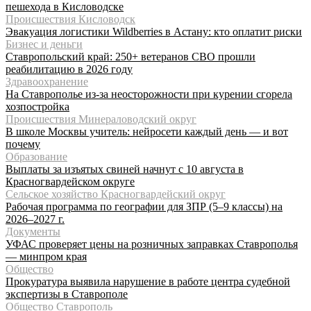
пешехода в Кисловодске
Происшествия Кисловодск
Эвакуация логистики Wildberries в Астану: кто оплатит риски
Бизнес и деньги
Ставропольский край: 250+ ветеранов СВО прошли
реабилитацию в 2026 году
Здравоохранение
На Ставрополье из-за неосторожности при курении сгорела
хозпостройка
Происшествия Минераловодский округ
В школе Москвы учитель: нейросети каждый день — и вот
почему
Образование
Выплаты за изъятых свиней начнут с 10 августа в
Красногвардейском округе
Сельское хозяйство Красногвардейский округ
Рабочая программа по географии для ЗПР (5–9 классы) на
2026–2027 г.
Документы
УФАС проверяет цены на розничных заправках Ставрополья
— минпром края
Общество
Прокуратура выявила нарушение в работе центра судебной
экспертизы в Ставрополе
Общество Ставрополь