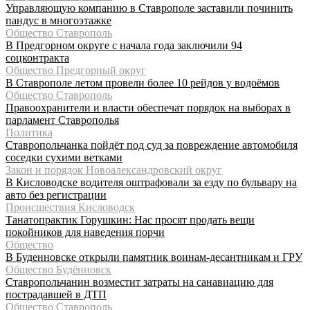
Управляющую компанию в Ставрополе заставили починить
пандус в многоэтажке
Общество Ставрополь
В Предгорном округе с начала года заключили 94
соцконтракта
Общество Предгорный округ
В Ставрополе летом провели более 10 рейдов у водоёмов
Общество Ставрополь
Правоохранители и власти обеспечат порядок на выборах в
парламент Ставрополья
Политика
Ставропольчанка пойдёт под суд за повреждение автомобиля
соседки сухими ветками
Закон и порядок Новоалександровский округ
В Кисловодске водителя оштрафовали за езду по бульвару на
авто без регистрации
Происшествия Кисловодск
Танатопрактик Горушкин: Нас просят продать вещи
покойников для наведения порчи
Общество
В Буденновске открыли памятник воинам-десантникам и ГРУ
Общество Будённовск
Ставропольчанин возместит затраты на санавиацию для
пострадавшей в ДТП
Общество Ставрополь