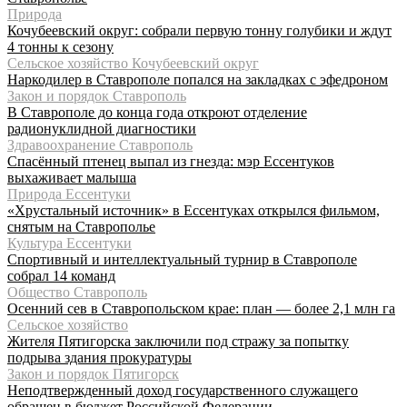
Природа
Кочубеевский округ: собрали первую тонну голубики и ждут
4 тонны к сезону
Сельское хозяйство Кочубеевский округ
Наркодилер в Ставрополе попался на закладках с эфедроном
Закон и порядок Ставрополь
В Ставрополе до конца года откроют отделение
радионуклидной диагностики
Здравоохранение Ставрополь
Спасённый птенец выпал из гнезда: мэр Ессентуков
выхаживает малыша
Природа Ессентуки
«Хрустальный источник» в Ессентуках открылся фильмом,
снятым на Ставрополье
Культура Ессентуки
Спортивный и интеллектуальный турнир в Ставрополе
собрал 14 команд
Общество Ставрополь
Осенний сев в Ставропольском крае: план — более 2,1 млн га
Сельское хозяйство
Жителя Пятигорска заключили под стражу за попытку
подрыва здания прокуратуры
Закон и порядок Пятигорск
Неподтвержденный доход государственного служащего
обращен в бюджет Российской Федерации