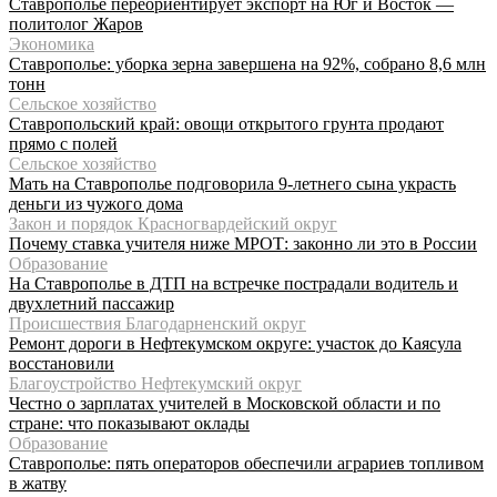
Ставрополье переориентирует экспорт на Юг и Восток —
политолог Жаров
Экономика
Ставрополье: уборка зерна завершена на 92%, собрано 8,6 млн
тонн
Сельское хозяйство
Ставропольский край: овощи открытого грунта продают
прямо с полей
Сельское хозяйство
Мать на Ставрополье подговорила 9-летнего сына украсть
деньги из чужого дома
Закон и порядок Красногвардейский округ
Почему ставка учителя ниже МРОТ: законно ли это в России
Образование
На Ставрополье в ДТП на встречке пострадали водитель и
двухлетний пассажир
Происшествия Благодарненский округ
Ремонт дороги в Нефтекумском округе: участок до Каясула
восстановили
Благоустройство Нефтекумский округ
Честно о зарплатах учителей в Московской области и по
стране: что показывают оклады
Образование
Ставрополье: пять операторов обеспечили аграриев топливом
в жатву