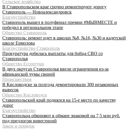
Сельское хозяйство
В Ставропольском крае срочно ремонтируют дорогу
Ставрополь — Новоалександровск
Благоустройство
Ставрополь вышел в полуфинал премии #МЫВМЕСТЕ и
победил в региональном этапе
Общество Ставрополь
Ставрополь: ремонт идет в школах №8, №16, №30 и кадетской
школе Ермолова
Благоустройство Ставрополь
Прокуратура добилась выплаты для бойца СВО со
Ставрополья
Общество Ессентуки
В двух округах Ставрополья ввели ограничения из-за
африканской чумы свиней
Происшествия
В Кисловодске за полгода демонтировали 300 незаконных
вывесок
Общество Кисловодск
Ставропольский край поднялся на 15-е место по качеству
дорог
Благоустройство
Ставропольца обвиняют в обмане знакомой на 7,5 млн руб.
под предлогом инвестиций
Закон и порядок