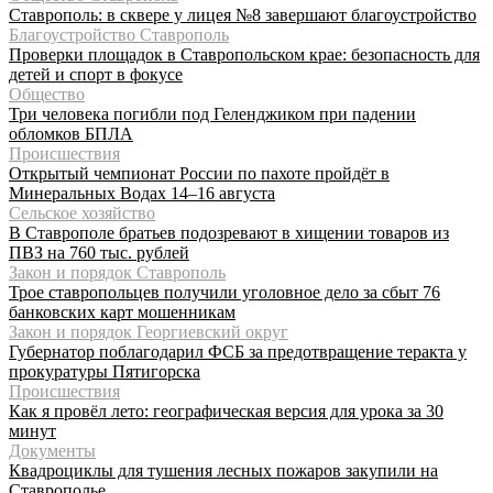
Ставрополь: в сквере у лицея №8 завершают благоустройство
Благоустройство Ставрополь
Проверки площадок в Ставропольском крае: безопасность для
детей и спорт в фокусе
Общество
Три человека погибли под Геленджиком при падении
обломков БПЛА
Происшествия
Открытый чемпионат России по пахоте пройдёт в
Минеральных Водах 14–16 августа
Сельское хозяйство
В Ставрополе братьев подозревают в хищении товаров из
ПВЗ на 760 тыс. рублей
Закон и порядок Ставрополь
Трое ставропольцев получили уголовное дело за сбыт 76
банковских карт мошенникам
Закон и порядок Георгиевский округ
Губернатор поблагодарил ФСБ за предотвращение теракта у
прокуратуры Пятигорска
Происшествия
Как я провёл лето: географическая версия для урока за 30
минут
Документы
Квадроциклы для тушения лесных пожаров закупили на
Ставрополье