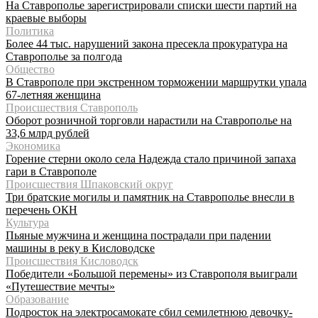
На Ставрополье зарегистрировали списки шести партий на
краевые выборы
Политика
Более 44 тыс. нарушений закона пресекла прокуратура на
Ставрополье за полгода
Общество
В Ставрополе при экстренном торможении маршрутки упала
67-летняя женщина
Происшествия Ставрополь
Оборот розничной торговли нарастили на Ставрополье на
33,6 млрд рублей
Экономика
Горение стерни около села Надежда стало причиной запаха
гари в Ставрополе
Происшествия Шпаковский округ
Три братские могилы и памятник на Ставрополье внесли в
перечень ОКН
Культура
Пьяные мужчина и женщина пострадали при падении
машины в реку в Кисловодске
Происшествия Кисловодск
Победители «Большой перемены» из Ставрополя выиграли
«Путешествие мечты»
Образование
Подросток на электросамокате сбил семилетнюю девочку-