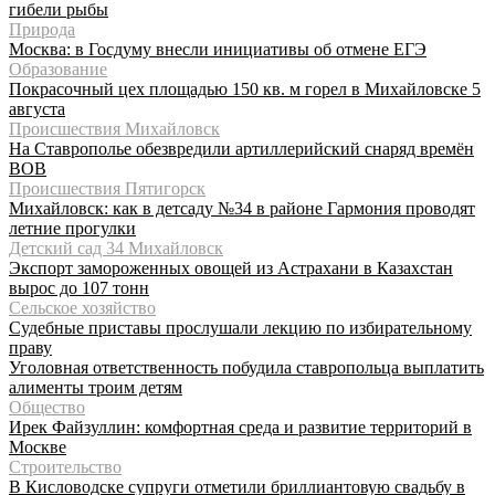
гибели рыбы
Природа
Москва: в Госдуму внесли инициативы об отмене ЕГЭ
Образование
Покрасочный цех площадью 150 кв. м горел в Михайловске 5
августа
Происшествия Михайловск
На Ставрополье обезвредили артиллерийский снаряд времён
ВОВ
Происшествия Пятигорск
Михайловск: как в детсаду №34 в районе Гармония проводят
летние прогулки
Детский сад 34 Михайловск
Экспорт замороженных овощей из Астрахани в Казахстан
вырос до 107 тонн
Сельское хозяйство
Судебные приставы прослушали лекцию по избирательному
праву
Уголовная ответственность побудила ставропольца выплатить
алименты троим детям
Общество
Ирек Файзуллин: комфортная среда и развитие территорий в
Москве
Строительство
В Кисловодске супруги отметили бриллиантовую свадьбу в