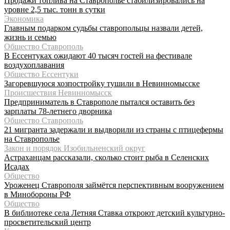
Продажи топлива на Ставрополье стабилизировались на
уровне 2,5 тыс. тонн в сутки
Экономика
Главным подарком судьбы ставропольцы назвали детей,
жизнь и семью
Общество Ставрополь
В Ессентуках ожидают 40 тысяч гостей на фестивале
воздухоплавания
Общество Ессентуки
Загоревшуюся хозпостройку тушили в Невинномысске
Происшествия Невинномысск
Предприниматель в Ставрополе пытался оставить без
зарплаты 78-летнего дворника
Общество Ставрополь
21 мигранта задержали и выдворили из страны с птицефермы
на Ставрополье
Закон и порядок Изобильненский округ
Астраханцам рассказали, сколько стоит рыба в Селенских
Исадах
Общество
Уроженец Ставрополя займётся перспективным вооружением
в Минобороны РФ
Общество
В библиотеке села Летняя Ставка откроют детский культурно-
просветительский центр