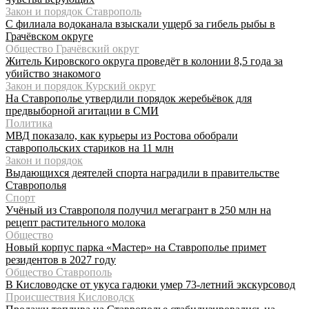
Закон и порядок Ставрополь
С филиала водоканала взыскали ущерб за гибель рыбы в
Грачёвском округе
Общество Грачёвский округ
Житель Кировского округа проведёт в колонии 8,5 года за
убийство знакомого
Закон и порядок Курский округ
На Ставрополье утвердили порядок жеребьёвок для
предвыборной агитации в СМИ
Политика
МВД показало, как курьеры из Ростова обобрали
ставропольских стариков на 11 млн
Закон и порядок
Выдающихся деятелей спорта наградили в правительстве
Ставрополья
Спорт
Учёный из Ставрополя получил мегагрант в 250 млн на
рецепт растительного молока
Общество
Новый корпус парка «Мастер» на Ставрополье примет
резидентов в 2027 году
Общество Ставрополь
В Кисловодске от укуса гадюки умер 73-летний экскурсовод
Происшествия Кисловодск