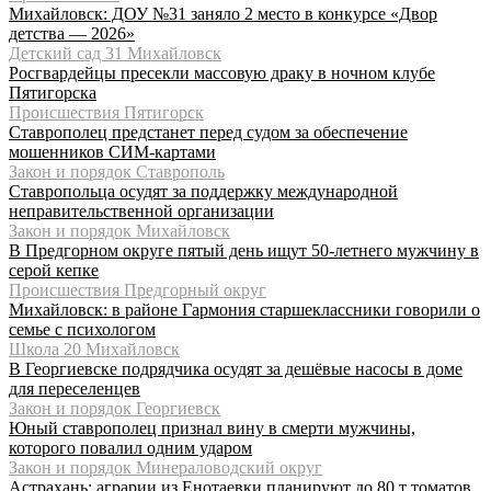
Михайловск: ДОУ №31 заняло 2 место в конкурсе «Двор
детства — 2026»
Детский сад 31 Михайловск
Росгвардейцы пресекли массовую драку в ночном клубе
Пятигорска
Происшествия Пятигорск
Ставрополец предстанет перед судом за обеспечение
мошенников СИМ-картами
Закон и порядок Ставрополь
Ставропольца осудят за поддержку международной
неправительственной организации
Закон и порядок Михайловск
В Предгорном округе пятый день ищут 50-летнего мужчину в
серой кепке
Происшествия Предгорный округ
Михайловск: в районе Гармония старшеклассники говорили о
семье с психологом
Школа 20 Михайловск
В Георгиевске подрядчика осудят за дешёвые насосы в доме
для переселенцев
Закон и порядок Георгиевск
Юный ставрополец признал вину в смерти мужчины,
которого повалил одним ударом
Закон и порядок Минераловодский округ
Астрахань: аграрии из Енотаевки планируют до 80 т томатов