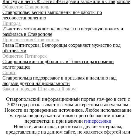
Капсулу в честь 85-летия 49-й армии заложили в Ставрополе
Общество Ставрополь
Ставрополье: весной выполнены все работы по
лесовосстановлению
Природа
21-летняя мотоциклистка выехала на встречную полосу и
разбилась в Ставрополе
Происшествия Ставрополь
Глава Пятигорска: Белгородцы сохраняют мужество под
обстрелами
Общество Пятигорск
Ставропольские гандболисты в Тольятти разгромили
волгоградцев
Спорт
Ставропольца подозревают в призывах к насилию над
людьми другой национальности
Закон и порядок Шпаковский округ
Ставропольский информационный портал stav-geo в сети с
2009 года рассказывает о самом интересном и актуальном.
Новости из проверенных источников. Любое использование
материалов допускается только при соблюдении правил
перепечатки и при наличии
гиперссылки
Новости, аналитика, прогнозы и другие материалы,
представленные на данном сайте, не являются офертой или