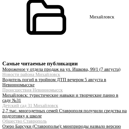
Михайловск
Самые читаемые публикации
Мороженое у отдела продаж на ул. Ишкова, 99/1 (7 августа)
Новости района Михайловск
Водитель погиб в тройном ДТП вечером 5 августа в
Невинномысске
Происшествия Невинномысск
Михайловск: туристические навыки и творческие панно в
саду №31
Детский сад 31 Михайловск
2,7 тыс. многодетных семей Ставрополя получили средства на
подготовку к школе
Общество Ставрополь
Озеро Барсуки (Ставрополье): минприроды назвало версию