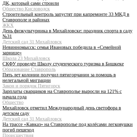
ДК, который сами строили
Общество Кисловодск
Строительный контроль запустят при капремонте 33 МКД в
Ставрополе и районах
ЖКХ
День физкультурника в Михайловске: праздник спорта в саду
№31
Детский сад 31 Михайловск
Невинномысск: семья Ивановых победила в «Семейной
зарнице»
Школа 23 Михайловск
СКФУ проведёт Школу студенческого туризма в Бишкеке
Образование Ставрополь
Пять лет колонии получил пятигорчанин за помощь в
нелегальной миграции
Закон и порядок Пятигорск
Зарплаты сварщиков на Ставрополье выросли на 121% с
начала года
Общество
Михайловск отметил Международный день светофора в
детском саду
Детский сад 31 Михайловск
На трассе «Кавказ» на Ставрополье под колёсами легковушки
погиб пешеход
Происшествия