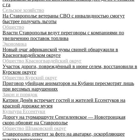
с га
Сельское хозяйство
На Ставрополье ветераны СВО с инвалидностью смогут
быстрее получать льготы
Общество
Власти Ставрополья ведут переговоры с компаниями по
увеличению поставок топлива
Экономика
Новый очаг африканской чумы свиней обнаружили в
Красногвардейском округе
Общество Красногвардейский округ
Участок дороги, повреждённый в июне селем, восстановили в
Курском округе
Общество Курский округ
Приговор убийцам аниматоров на Кубани пересмотрят лишь
при весомых нарушениях
Закон и порядок
Катрин Денёв встречает гостей и жителей Ессентуков на
красной дорожке музея
Культура Ессентуки
Дорогу на турмаршруте Сенгилеевское — Новотроицкая
скоро обновят на Ставрополье
Общество Шпаковский округ
Ставрополец ответит за фото на аватарке, оскорбляющее
чувства верующих