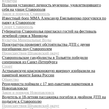
Культура
Полиция установит личность мужчины, удовлетворявшего
себя на улице Ставрополя
Закон и порядок Ставрополь
Известный боец ММА Александр Емельяненко прогулялся по
парку в Ставрополе
Спорт Ставрополь
Губернатор Ставрополья пригласил гостей на фестиваль
лечебной грязи в Минводы
Культура Минеральные Воды
Прокуратура проверяет обстоятельства ДТП с двумя
погибшими под Ставрополем
Происшествия Шпаковский округ
Ставропольские гандболисты в Тольятти победили
соперников из Санкт-Петербурга
Спорт
Астраханскую краснокнижную ящерицу изобразили на
памятной монете Банка России
Общество
Рецидивиста поймали с 17 зип-пакетами наркотиков в
Новопавловске
Закон и порядок Новопавловск
Водитель и 18-летняя пассажирка погибли в двойном ДТП на
подъезде к Ставрополю
Происшествия Шпаковский округ