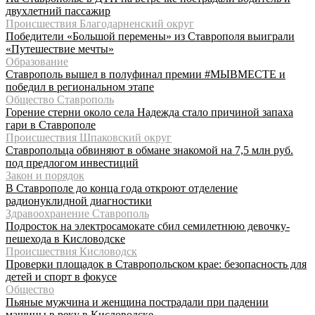
двухлетний пассажир
Происшествия Благодарненский округ
Победители «Большой перемены» из Ставрополя выиграли
«Путешествие мечты»
Образование
Ставрополь вышел в полуфинал премии #МЫВМЕСТЕ и
победил в региональном этапе
Общество Ставрополь
Горение стерни около села Надежда стало причиной запаха
гари в Ставрополе
Происшествия Шпаковский округ
Ставропольца обвиняют в обмане знакомой на 7,5 млн руб.
под предлогом инвестиций
Закон и порядок
В Ставрополе до конца года откроют отделение
радионуклидной диагностики
Здравоохранение Ставрополь
Подросток на электросамокате сбил семилетнюю девочку-
пешехода в Кисловодске
Происшествия Кисловодск
Проверки площадок в Ставропольском крае: безопасность для
детей и спорт в фокусе
Общество
Пьяные мужчина и женщина пострадали при падении
машины в реку в Кисловодске