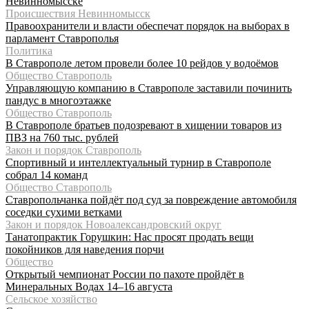
Невинномысске
Происшествия Невинномысск
Правоохранители и власти обеспечат порядок на выборах в
парламент Ставрополья
Политика
В Ставрополе летом провели более 10 рейдов у водоёмов
Общество Ставрополь
Управляющую компанию в Ставрополе заставили починить
пандус в многоэтажке
Общество Ставрополь
В Ставрополе братьев подозревают в хищении товаров из
ПВЗ на 760 тыс. рублей
Закон и порядок Ставрополь
Спортивный и интеллектуальный турнир в Ставрополе
собрал 14 команд
Общество Ставрополь
Ставропольчанка пойдёт под суд за повреждение автомобиля
соседки сухими ветками
Закон и порядок Новоалександровский округ
Танатопрактик Горушкин: Нас просят продать вещи
покойников для наведения порчи
Общество
Открытый чемпионат России по пахоте пройдёт в
Минеральных Водах 14–16 августа
Сельское хозяйство