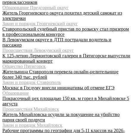
первоклассников
Образование Предгорный округ
Житель Георгиевского округа похитил детский самокат из
электрички
Закон и порядок Георгиевский округ
Ставропольский судебный пристав по розыску стал призером
в профессиональном конкурсе
В Левокумском округе в ДТП пострадали водитель и
пассажир
Происшествия Левокумский округ
К 125-летию Лермонтовской галереи в Пятигорске выпустили
маркированный конверт
Общество Пятигорск
Жительница Ставрополя перевела онлайн-целительнице
более 340 тыс. рублей
Закон и порядок Ставрополь
Москва: в Госдуму внесли инициативы об отмене ЕГЭ
Образование
Покрасочный цех площадью 150 кв. м горел в Михайловске 5
августа
Происшествия Михайловск
Житель Михайловска осудили за покушение на убийство
парня своей подруги
Закон и порядок Михайловск
Рабочие программы по географии для 5-11 классов на 2026-