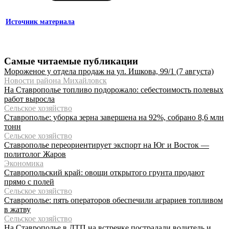
Источник материала
Самые читаемые публикации
Мороженое у отдела продаж на ул. Ишкова, 99/1 (7 августа)
Новости района Михайловск
На Ставрополье топливо подорожало: себестоимость полевых
работ выросла
Сельское хозяйство
Ставрополье: уборка зерна завершена на 92%, собрано 8,6 млн
тонн
Сельское хозяйство
Ставрополье переориентирует экспорт на Юг и Восток —
политолог Жаров
Экономика
Ставропольский край: овощи открытого грунта продают
прямо с полей
Сельское хозяйство
Ставрополье: пять операторов обеспечили аграриев топливом
в жатву
Сельское хозяйство
На Ставрополье в ДТП на встречке пострадали водитель и