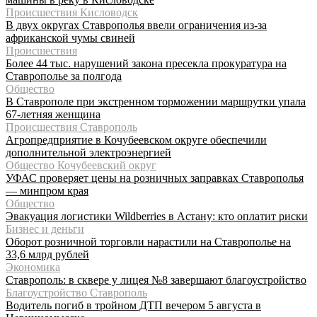
Происшествия Кисловодск
В двух округах Ставрополья ввели ограничения из-за
африканской чумы свиней
Происшествия
Более 44 тыс. нарушений закона пресекла прокуратура на
Ставрополье за полгода
Общество
В Ставрополе при экстренном торможении маршрутки упала
67-летняя женщина
Происшествия Ставрополь
Агропредприятие в Кочубеевском округе обеспечили
дополнительной электроэнергией
Общество Кочубеевский округ
УФАС проверяет цены на розничных заправках Ставрополья
— минпром края
Общество
Эвакуация логистики Wildberries в Астану: кто оплатит риски
Бизнес и деньги
Оборот розничной торговли нарастили на Ставрополье на
33,6 млрд рублей
Экономика
Ставрополь: в сквере у лицея №8 завершают благоустройство
Благоустройство Ставрополь
Водитель погиб в тройном ДТП вечером 5 августа в