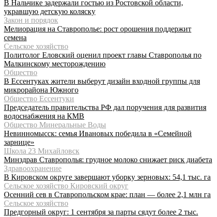
В Нальчике задержали гостью из Ростовской области,
укравшую детскую коляску
Закон и порядок
Мелиорация на Ставрополье: рост орошения поддержит
семена
Сельское хозяйство
Политолог Еловский оценил проект главы Ставрополья по
Малкинскому месторождению
Общество
В Ессентуках жители выберут дизайн входной группы для
микрорайона Южного
Общество Ессентуки
Председатель правительства РФ дал поручения для развития
водоснабжения на КМВ
Общество Минеральные Воды
Невинномысск: семья Ивановых победила в «Семейной
зарнице»
Школа 23 Михайловск
Минздрав Ставрополья: грудное молоко снижает риск диабета
Здравоохранение
В Кировском округе завершают уборку зерновых: 54,1 тыс. га
Сельское хозяйство Кировский округ
Осенний сев в Ставропольском крае: план — более 2,1 млн га
Сельское хозяйство
Предгорный округ: 1 сентября за парты сядут более 2 тыс.