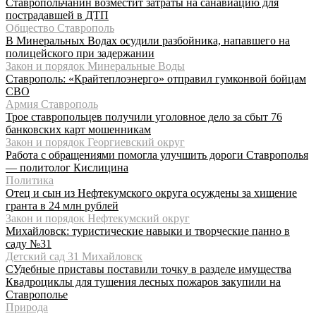
Ставропольчанин возместит затраты на санавиацию для
пострадавшей в ДТП
Общество Ставрополь
В Минеральных Водах осудили разбойника, напавшего на
полицейского при задержании
Закон и порядок Минеральные Воды
Ставрополь: «Крайтеплоэнерго» отправил гумконвой бойцам
СВО
Армия Ставрополь
Трое ставропольцев получили уголовное дело за сбыт 76
банковских карт мошенникам
Закон и порядок Георгиевский округ
Работа с обращениями помогла улучшить дороги Ставрополья
— политолог Кислицина
Политика
Отец и сын из Нефтекумского округа осуждены за хищение
гранта в 24 млн рублей
Закон и порядок Нефтекумский округ
Михайловск: туристические навыки и творческие панно в
саду №31
Детский сад 31 Михайловск
СУдебные приставы поставили точку в разделе имущества
Квадроциклы для тушения лесных пожаров закупили на
Ставрополье
Природа