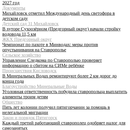
2027 год
Документы
Михайловск отметил Международный день светофора в
детском саду
Детский сад 31 Михайловск
В хуторе Сухоозёрном (Предгорный округ) начали стройку
водовода 11,5 км
ЖКХ Предгорный округ
Чемпионат по пахоте в Минводах: меры против
опустынивания на Ставрополье
Сельское хозяйство
Управление Следкома по Ставрополью проверяет
информацию о сбитом на СИМе ребёнке
Происшествия Кисловодск
В Минеральных Водах ремонтируют более 2 км дорог до
конца года
Благоустройство Минеральные Воды
Уголовная ответственность побудила ставропольца выплатить
алименты троим детям
Общество
Пять лет колонии получил пятигорчанин за помощь в
нелегальной миграции
Закон и порядок Пятигорск
Каждый третий работающий ставрополец одобряет налог для
самозанятых