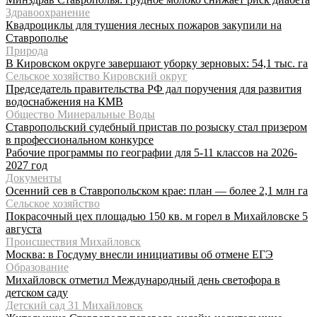
Здравоохранение
Квадроциклы для тушения лесных пожаров закупили на
Ставрополье
Природа
В Кировском округе завершают уборку зерновых: 54,1 тыс. га
Сельское хозяйство Кировский округ
Председатель правительства РФ дал поручения для развития
водоснабжения на КМВ
Общество Минеральные Воды
Ставропольский судебный пристав по розыску стал призером
в профессиональном конкурсе
Рабочие программы по географии для 5-11 классов на 2026-
2027 год
Документы
Осенний сев в Ставропольском крае: план — более 2,1 млн га
Сельское хозяйство
Покрасочный цех площадью 150 кв. м горел в Михайловске 5
августа
Происшествия Михайловск
Москва: в Госдуму внесли инициативы об отмене ЕГЭ
Образование
Михайловск отметил Международный день светофора в
детском саду
Детский сад 31 Михайловск