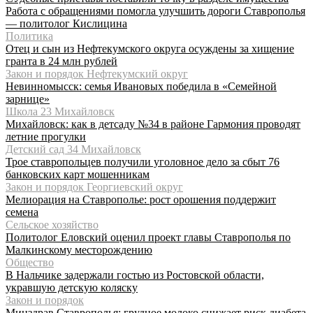
Работа с обращениями помогла улучшить дороги Ставрополья
— политолог Кислицина
Политика
Отец и сын из Нефтекумского округа осуждены за хищение
гранта в 24 млн рублей
Закон и порядок Нефтекумский округ
Невинномысск: семья Ивановых победила в «Семейной
зарнице»
Школа 23 Михайловск
Михайловск: как в детсаду №34 в районе Гармония проводят
летние прогулки
Детский сад 34 Михайловск
Трое ставропольцев получили уголовное дело за сбыт 76
банковских карт мошенникам
Закон и порядок Георгиевский округ
Мелиорация на Ставрополье: рост орошения поддержит
семена
Сельское хозяйство
Политолог Еловский оценил проект главы Ставрополья по
Малкинскому месторождению
Общество
В Нальчике задержали гостью из Ростовской области,
укравшую детскую коляску
Закон и порядок
Минздрав Ставрополья: грудное молоко снижает риск диабета