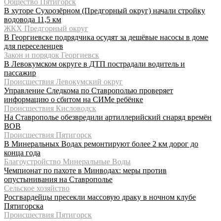
Общество Пятигорск
В хуторе Сухоозёрном (Предгорный округ) начали стройку
водовода 11,5 км
ЖКХ Предгорный округ
В Георгиевске подрядчика осудят за дешёвые насосы в доме
для переселенцев
Закон и порядок Георгиевск
В Левокумском округе в ДТП пострадали водитель и
пассажир
Происшествия Левокумский округ
Управление Следкома по Ставрополью проверяет
информацию о сбитом на СИМе ребёнке
Происшествия Кисловодск
На Ставрополье обезвредили артиллерийский снаряд времён
ВОВ
Происшествия Пятигорск
В Минеральных Водах ремонтируют более 2 км дорог до
конца года
Благоустройство Минеральные Воды
Чемпионат по пахоте в Минводах: меры против
опустынивания на Ставрополье
Сельское хозяйство
Росгвардейцы пресекли массовую драку в ночном клубе
Пятигорска
Происшествия Пятигорск