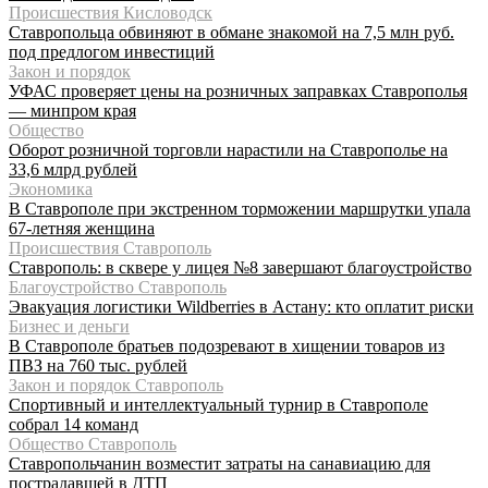
Происшествия Кисловодск
Ставропольца обвиняют в обмане знакомой на 7,5 млн руб.
под предлогом инвестиций
Закон и порядок
УФАС проверяет цены на розничных заправках Ставрополья
— минпром края
Общество
Оборот розничной торговли нарастили на Ставрополье на
33,6 млрд рублей
Экономика
В Ставрополе при экстренном торможении маршрутки упала
67-летняя женщина
Происшествия Ставрополь
Ставрополь: в сквере у лицея №8 завершают благоустройство
Благоустройство Ставрополь
Эвакуация логистики Wildberries в Астану: кто оплатит риски
Бизнес и деньги
В Ставрополе братьев подозревают в хищении товаров из
ПВЗ на 760 тыс. рублей
Закон и порядок Ставрополь
Спортивный и интеллектуальный турнир в Ставрополе
собрал 14 команд
Общество Ставрополь
Ставропольчанин возместит затраты на санавиацию для
пострадавшей в ДТП