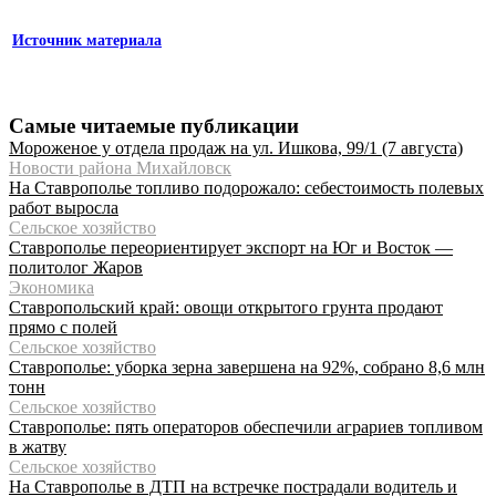
Источник материала
Самые читаемые публикации
Мороженое у отдела продаж на ул. Ишкова, 99/1 (7 августа)
Новости района Михайловск
На Ставрополье топливо подорожало: себестоимость полевых
работ выросла
Сельское хозяйство
Ставрополье переориентирует экспорт на Юг и Восток —
политолог Жаров
Экономика
Ставропольский край: овощи открытого грунта продают
прямо с полей
Сельское хозяйство
Ставрополье: уборка зерна завершена на 92%, собрано 8,6 млн
тонн
Сельское хозяйство
Ставрополье: пять операторов обеспечили аграриев топливом
в жатву
Сельское хозяйство
На Ставрополье в ДТП на встречке пострадали водитель и