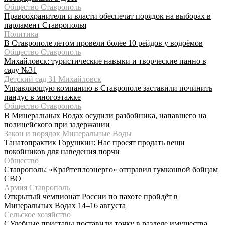
Общество Ставрополь
Правоохранители и власти обеспечат порядок на выборах в
парламент Ставрополья
Политика
В Ставрополе летом провели более 10 рейдов у водоёмов
Общество Ставрополь
Михайловск: туристические навыки и творческие панно в
саду №31
Детский сад 31 Михайловск
Управляющую компанию в Ставрополе заставили починить
пандус в многоэтажке
Общество Ставрополь
В Минеральных Водах осудили разбойника, напавшего на
полицейского при задержании
Закон и порядок Минеральные Воды
Танатопрактик Горушкин: Нас просят продать вещи
покойников для наведения порчи
Общество
Ставрополь: «Крайтеплоэнерго» отправил гумконвой бойцам
СВО
Армия Ставрополь
Открытый чемпионат России по пахоте пройдёт в
Минеральных Водах 14–16 августа
Сельское хозяйство
СУдебные приставы поставили точку в разделе имущества