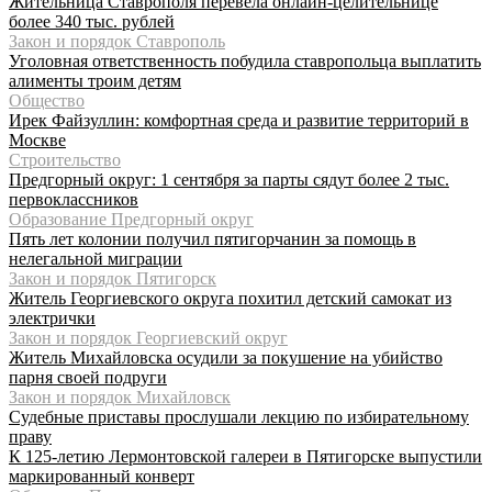
Жительница Ставрополя перевела онлайн-целительнице
более 340 тыс. рублей
Закон и порядок Ставрополь
Уголовная ответственность побудила ставропольца выплатить
алименты троим детям
Общество
Ирек Файзуллин: комфортная среда и развитие территорий в
Москве
Строительство
Предгорный округ: 1 сентября за парты сядут более 2 тыс.
первоклассников
Образование Предгорный округ
Пять лет колонии получил пятигорчанин за помощь в
нелегальной миграции
Закон и порядок Пятигорск
Житель Георгиевского округа похитил детский самокат из
электрички
Закон и порядок Георгиевский округ
Житель Михайловска осудили за покушение на убийство
парня своей подруги
Закон и порядок Михайловск
Судебные приставы прослушали лекцию по избирательному
праву
К 125-летию Лермонтовской галереи в Пятигорске выпустили
маркированный конверт