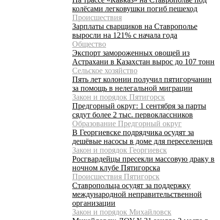
колёсами легковушки погиб пешеход
Происшествия
Зарплаты сварщиков на Ставрополье
выросли на 121% с начала года
Общество
Экспорт замороженных овощей из
Астрахани в Казахстан вырос до 107 тонн
Сельское хозяйство
Пять лет колонии получил пятигорчанин
за помощь в нелегальной миграции
Закон и порядок Пятигорск
Предгорный округ: 1 сентября за парты
сядут более 2 тыс. первоклассников
Образование Предгорный округ
В Георгиевске подрядчика осудят за
дешёвые насосы в доме для переселенцев
Закон и порядок Георгиевск
Росгвардейцы пресекли массовую драку в
ночном клубе Пятигорска
Происшествия Пятигорск
Ставропольца осудят за поддержку
международной неправительственной
организации
Закон и порядок Михайловск