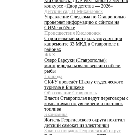
Михайловск: ДОУ №31 заняло 2 место в
конкурсе «Двор детства — 2026»
Детский сад 31 Михайловск
Управление Следкома по Ставрополью
проверяет информацию о сбитом на
СИМе ребёнке
Происшествия Кисловодск
Строительный контроль запустят при
капремонте 33 МКД в Ставрополе и
районах
ЖКХ
Озеро Барсуки (Ставрополье):
минприроды назвало версию гибели
рыбы
Природа
СКФУ проведёт Школу студенческого
туризма в Бишкеке
Образование Ставрополь
Власти Ставрополья ведут переговоры с
компаниями по увеличению поставок
топлива
Экономика
Житель Георгиевского округа похитил
детский самокат из электрички
Закон и порядок Георгиевский округ