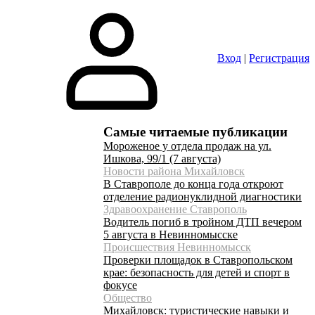
Вход
|
Регистрация
Самые читаемые публикации
Мороженое у отдела продаж на ул.
Ишкова, 99/1 (7 августа)
Новости района Михайловск
В Ставрополе до конца года откроют
отделение радионуклидной диагностики
Здравоохранение Ставрополь
Водитель погиб в тройном ДТП вечером
5 августа в Невинномысске
Происшествия Невинномысск
Проверки площадок в Ставропольском
крае: безопасность для детей и спорт в
фокусе
Общество
Михайловск: туристические навыки и