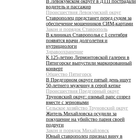
В Левокумском округе в ДТП пострадали
водитель и пассажир
Происшествия Левокумский округ
Ставрополец предстанет перед судом за
обеспечение мошенников СИМ-картами
Закон и порядок Ставрополь
В клиниках Ставрополья с 1 сентября
появятся врачи долголетия и
нутрициологи
Здравоохранение
К 125-летию Лермонтовской галереи в
Пятигорске выпустили маркированный
конверт
Общество Пятигорск
В Предгорном округе пятый день ищут
50-летнего мужчину в серой кепке
Происшествия Предгорный округ
Труновский округ: озимый рапс созрел
вместе с зерновыми
Сельское хозяйство Труновский округ
Житель Михайловска осудили за
покушение на убийство парня своей
подруги
Закон и порядок Михайловск
Юный ставрополец признал вину в