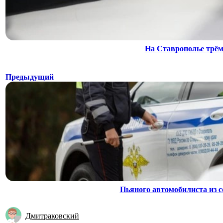
На Ставрополье трём
Предыдущий
Пьяного автомобилиста из с
Дмитраковский