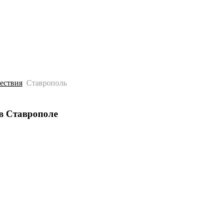
История
Путеводитель
Гео-образование
ествия
Ставрополь
 в Ставрополе