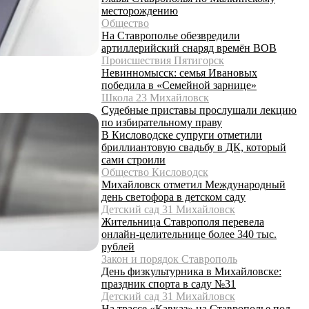
месторождению
Общество
На Ставрополье обезвредили
артиллерийский снаряд времён ВОВ
Происшествия Пятигорск
Невинномысск: семья Ивановых
победила в «Семейной зарнице»
Школа 23 Михайловск
Судебные приставы прослушали лекцию
по избирательному праву
В Кисловодске супруги отметили
бриллиантовую свадьбу в ДК, который
сами строили
Общество Кисловодск
Михайловск отметил Международный
день светофора в детском саду
Детский сад 31 Михайловск
Жительница Ставрополя перевела
онлайн-целительнице более 340 тыс.
рублей
Закон и порядок Ставрополь
День физкультурника в Михайловске:
праздник спорта в саду №31
Детский сад 31 Михайловск
На трассе «Кавказ» на Ставрополье под