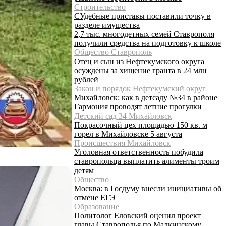
Строительство
СУдебные приставы поставили точку в
разделе имущества
2,7 тыс. многодетных семей Ставрополя
получили средства на подготовку к школе
Общество Ставрополь
Отец и сын из Нефтекумского округа
осуждены за хищение гранта в 24 млн
рублей
Закон и порядок Нефтекумский округ
Михайловск: как в детсаду №34 в районе
Гармония проводят летние прогулки
Детский сад 34 Михайловск
Покрасочный цех площадью 150 кв. м
горел в Михайловске 5 августа
Происшествия Михайловск
Уголовная ответственность побудила
ставропольца выплатить алименты троим
детям
Общество
Москва: в Госдуму внесли инициативы об
отмене ЕГЭ
Образование
Политолог Еловский оценил проект
главы Ставрополья по Малкинскому