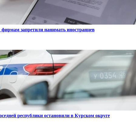
 фирмам запретили нанимать иностранцев
оседней республики остановили в Курском округе