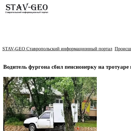
Новости
Жилой район Гармония
Искать
STAV-GEO Ставропольский информационный портал
Происш
Водитель фургона сбил пенсионерку на тротуаре