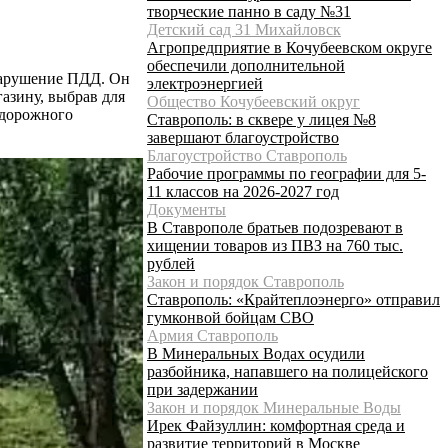
творческие панно в саду №31
Детский сад 31 Михайловск
Агропредприятие в Кочубеевском округе
обеспечили дополнительной
 нарушение ПДД. Он
электроэнергией
азину, выбрав для
Общество Кочубеевский округ
 дорожного
Ставрополь: в сквере у лицея №8
завершают благоустройство
Благоустройство Ставрополь
Рабочие программы по географии для 5-
11 классов на 2026-2027 год
Документы
В Ставрополе братьев подозревают в
хищении товаров из ПВЗ на 760 тыс.
рублей
Закон и порядок Ставрополь
Ставрополь: «Крайтеплоэнерго» отправил
гумконвой бойцам СВО
Армия Ставрополь
В Минеральных Водах осудили
разбойника, напавшего на полицейского
при задержании
Закон и порядок Минеральные Воды
Ирек Файзуллин: комфортная среда и
развитие территорий в Москве