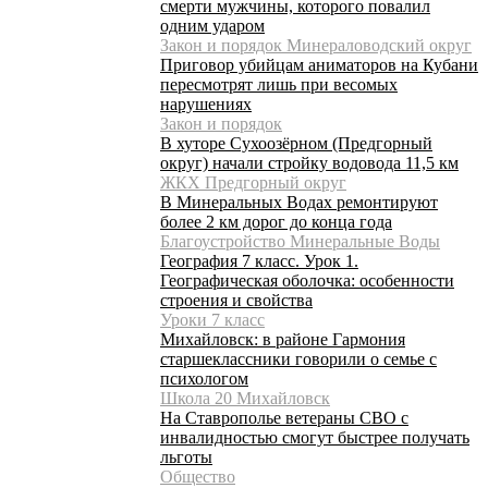
смерти мужчины, которого повалил
одним ударом
Закон и порядок Минераловодский округ
Приговор убийцам аниматоров на Кубани
пересмотрят лишь при весомых
нарушениях
Закон и порядок
В хуторе Сухоозёрном (Предгорный
округ) начали стройку водовода 11,5 км
ЖКХ Предгорный округ
В Минеральных Водах ремонтируют
более 2 км дорог до конца года
Благоустройство Минеральные Воды
География 7 класс. Урок 1.
Географическая оболочка: особенности
строения и свойства
Уроки 7 класс
Михайловск: в районе Гармония
старшеклассники говорили о семье с
психологом
Школа 20 Михайловск
На Ставрополье ветераны СВО с
инвалидностью смогут быстрее получать
льготы
Общество