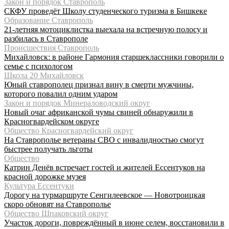
Закон и порядок Ставрополь
СКФУ проведёт Школу студенческого туризма в Бишкеке
Образование Ставрополь
21-летняя мотоциклистка выехала на встречную полосу и
разбилась в Ставрополе
Происшествия Ставрополь
Михайловск: в районе Гармония старшеклассники говорили о
семье с психологом
Школа 20 Михайловск
Юный ставрополец признал вину в смерти мужчины,
которого повалил одним ударом
Закон и порядок Минераловодский округ
Новый очаг африканской чумы свиней обнаружили в
Красногвардейском округе
Общество Красногвардейский округ
На Ставрополье ветераны СВО с инвалидностью смогут
быстрее получать льготы
Общество
Катрин Денёв встречает гостей и жителей Ессентуков на
красной дорожке музея
Культура Ессентуки
Дорогу на турмаршруте Сенгилеевское — Новотроицкая
скоро обновят на Ставрополье
Общество Шпаковский округ
Участок дороги, повреждённый в июне селем, восстановили в