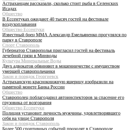
Астраханцам рассказали, сколько стоит рыба в Селенских
Исадах
Общество
В Ессентуках ожидают 40 тысяч гостей на фестивале
воздухоплавания
Общество Ессентуки
Известный боец ММА Александр Емельяненко прогулялся по
парку в Ставрополе
Спорт Ставрополь
Губернатор Ставрополья пригласил гостей на фестиваль
лечебной грязи в Минводы
Культура Минеральные Воды
Двух адвокатов обвиняют в мошенничестве с имуществом
умершей ставропольчанки
Закон и порядок Георгиевск
Астраханскую краснокнижную ящерицу изобразили на
памятной монете Банка России
Общество
Ставрополец поблагодарил автоинспекторов за спасение его
грузовика от возгорания
Общество Ессентуки
Полиция установит личность мужчины, удовлетворявшего
себя на улице Ставрополя
Закон и порядок Ставрополь
Более 500 спортивных событий проходят в Ставрополе