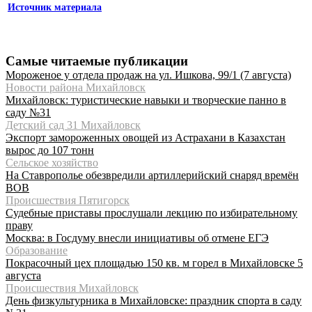
Источник материала
Самые читаемые публикации
Мороженое у отдела продаж на ул. Ишкова, 99/1 (7 августа)
Новости района Михайловск
Михайловск: туристические навыки и творческие панно в
саду №31
Детский сад 31 Михайловск
Экспорт замороженных овощей из Астрахани в Казахстан
вырос до 107 тонн
Сельское хозяйство
На Ставрополье обезвредили артиллерийский снаряд времён
ВОВ
Происшествия Пятигорск
Судебные приставы прослушали лекцию по избирательному
праву
Москва: в Госдуму внесли инициативы об отмене ЕГЭ
Образование
Покрасочный цех площадью 150 кв. м горел в Михайловске 5
августа
Происшествия Михайловск
День физкультурника в Михайловске: праздник спорта в саду