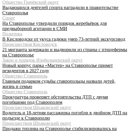
Общество Грачёвский округ
Выдающихся деятелей спорта наградили в правительстве
Ставрополья
Спорт
На Ставрополье утвердили порядок жеребьёвок для
предвыборной агитации в СМИ
Политика
В Кисловодске от укуса гадюки умер 73-летний экскурсовод
Происшествия Кисловодск
21 мигранта задержали и выдворили из страны с птицефермы
на Ставрополье
Закон и порядок Изобильненский округ
Новый корпус парка «Мастер» на Ставрополье примет
резидентов в 2027 году
Общество Ставрополь
Главным подарком судьбы ставропольцы назвали детей,
жизнь и семью
Общество Ставрополь
Прокуратура проверяет обстоятельства ДТП с двумя
погибшими под Ставрополем
Происшествия Шпаковский округ
Водитель и 18-летняя пассажирка погибли в двойном ДТП на
подъезде к Ставрополю
Происшествия Шпаковский округ
Продажи топлива на Ставрополье стабилизировались на