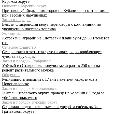
Курском округе
Общество Курский округ
Приговор убийцам аниматоров на Кубани пересмотрят лишь
при весомых нарушениях
Закон и порядок
Власти Ставрополья ведут переговоры с компаниями по
увеличению поставок топлива
Экономика
Астрахань: аграрии из Енотаевки планируют до 80 т томатов
с га
Сельское хозяйство
Ставрополец ответит за фото на аватарке, оскорбляющее
чувства верующих
Закон и порядок Ставрополь
Учёный из Ставрополя получил мегагрант в 250 млн на
рецепт растительного молока
Общество
Рецидивиста поймали с 17 зип-пакетами наркотиков в
Новопавловске
Закон и порядок Новопавловск
Житель Кировского округа проведёт в колонии 8,5 года за
убийство знакомого
Закон и порядок Курский округ
С филиала водоканала взыскали ущерб за гибель рыбы в
Грачёвском округе