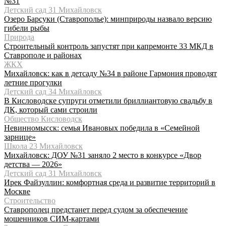
№31
Детский сад 31 Михайловск
Озеро Барсуки (Ставрополье): минприроды назвало версию
гибели рыбы
Природа
Строительный контроль запустят при капремонте 33 МКД в
Ставрополе и районах
ЖКХ
Михайловск: как в детсаду №34 в районе Гармония проводят
летние прогулки
Детский сад 34 Михайловск
В Кисловодске супруги отметили бриллиантовую свадьбу в
ДК, который сами строили
Общество Кисловодск
Невинномысск: семья Ивановых победила в «Семейной
зарнице»
Школа 23 Михайловск
Михайловск: ДОУ №31 заняло 2 место в конкурсе «Двор
детства — 2026»
Детский сад 31 Михайловск
Ирек Файзуллин: комфортная среда и развитие территорий в
Москве
Строительство
Ставрополец предстанет перед судом за обеспечение
мошенников СИМ-картами