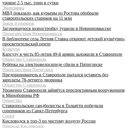
уровне 2,5 тыс. тонн в сутки
Экономика
МВД показало, как курьеры из Ростова обобрали
ставропольских стариков на 11 млн
Закон и порядок
Загоревшуюся хозпостройку тушили в Невинномысске
Происшествия Невинномысск
В библиотеке села Летняя Ставка откроют детский культурно-
просветительский центр
Культура
Капсулу в честь 85-летия 49-й армии заложили в Ставрополе
Общество Ставрополь
Ребёнка на электровелосипеде сбили в Пятигорске
Происшествия Пятигорск
Предприниматель в Ставрополе пытался оставить без
зарплаты 78-летнего дворника
Общество Ставрополь
Уроженец Ставрополя займётся перспективным вооружением
в Минобороны РФ
Общество
Ставропольские гандболисты в Тольятти победили
соперников из Санкт-Петербурга
Спорт
Кисловодск в топ-3 по чистому воздуху России
Природа Кисловодск