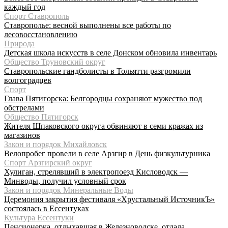
каждый год
Спорт Ставрополь
Ставрополье: весной выполнены все работы по
лесовосстановлению
Природа
Детская школа искусств в селе Донском обновила инвентарь
Общество Труновский округ
Ставропольские гандболисты в Тольятти разгромили
волгоградцев
Спорт
Глава Пятигорска: Белгородцы сохраняют мужество под
обстрелами
Общество Пятигорск
Жителя Шпаковского округа обвиняют в семи кражах из
магазинов
Закон и порядок Михайловск
Велопробег провели в селе Арзгир в День физкультурника
Спорт Арзгирский округ
Хулиган, стрелявший в электропоезд Кисловодск —
Минводы, получил условный срок
Закон и порядок Минеральные Воды
Церемония закрытия фестиваля «Хрустальный ИсточникЪ»
состоялась в Ессентуках
Культура Ессентуки
Пенсионерка, отдыхавшая в Железноводске, отдала