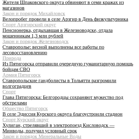
Жителя Шпаковского округа обвиняют в семи кражах из
магазинов
Закон и порядок Михайловск
Велопробег провели в селе Арзгир в День физкультурника
Спорт Арзгирский округ
Пенсионерка, отдыхавшая в Железноводске, отдала
мошенникам 1,3 млн рублей
Закон и порядок Железноводск
Ставрополье: весной выполнены все работы по
лесовосстановлению
Природа
Из Пятигорска отправили очередную гуманитарную помощь
бойцам СВО
Армия Пятигорск
Ставропольские гандболисты в Тольятти разгромили
волгоградцев
Спорт
Глава Пятигорска: Белгородцы сохраняют мужество под
обстрелами
Общество Пятигорск
В селе Эдиссия Курского округа благоустроили стадион
Спорт Курский округ
Хулиган, стрелявший в электропоезд Кисловодск —
Минводы, получил условный срок
Закон и порядок Минеральные Воды