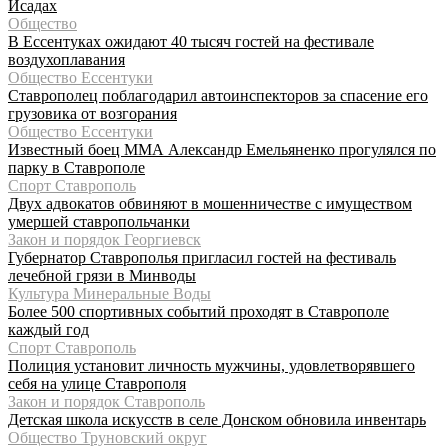
Исадах
Общество
В Ессентуках ожидают 40 тысяч гостей на фестивале
воздухоплавания
Общество Ессентуки
Ставрополец поблагодарил автоинспекторов за спасение его
грузовика от возгорания
Общество Ессентуки
Известный боец ММА Александр Емельяненко прогулялся по
парку в Ставрополе
Спорт Ставрополь
Двух адвокатов обвиняют в мошенничестве с имуществом
умершей ставропольчанки
Закон и порядок Георгиевск
Губернатор Ставрополья пригласил гостей на фестиваль
лечебной грязи в Минводы
Культура Минеральные Воды
Более 500 спортивных событий проходят в Ставрополе
каждый год
Спорт Ставрополь
Полиция установит личность мужчины, удовлетворявшего
себя на улице Ставрополя
Закон и порядок Ставрополь
Детская школа искусств в селе Донском обновила инвентарь
Общество Труновский округ