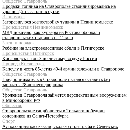
Общество Ставрополь
Продажи топлива на Ставрополье стабилизировались на
уровне 2,5 тыс. тонн в сутки
Экономика
Загоревшуюся хозпостройку тушили в Невинномысске
Происшествия Невинномысск
МВД показало, как курьеры из Ростова обобрали
ставропольских стариков на 11 млн
Закон и порядок
Ребёнка на электровелосипеде сбили в Пятигорске
Происшествия Пятигорск
Кисловодск в топ-3 по чистому воздуху России
Природа Кисловодск
Капсулу в честь 85-летия 49-й армии заложили в Ставрополе
Общество Ставрополь
Предприниматель в Ставрополе пытался оставить без
зарплаты 78-летнего дворника
Общество Ставрополь
Уроженец Ставрополя займётся перспективным вооружением
в Минобороны РФ
Общество
Ставропольские гандболисты в Тольятти победили
соперников из Санкт-Петербурга
Спорт
Астраханцам рассказали, сколько стоит рыба в Селенских