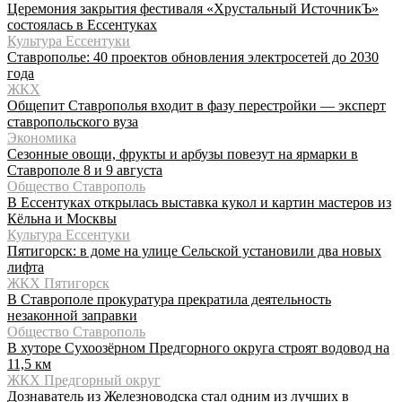
Церемония закрытия фестиваля «Хрустальный ИсточникЪ»
состоялась в Ессентуках
Культура Ессентуки
Ставрополье: 40 проектов обновления электросетей до 2030
года
ЖКХ
Общепит Ставрополья входит в фазу перестройки — эксперт
ставропольского вуза
Экономика
Сезонные овощи, фрукты и арбузы повезут на ярмарки в
Ставрополе 8 и 9 августа
Общество Ставрополь
В Ессентуках открылась выставка кукол и картин мастеров из
Кёльна и Москвы
Культура Ессентуки
Пятигорск: в доме на улице Сельской установили два новых
лифта
ЖКХ Пятигорск
В Ставрополе прокуратура прекратила деятельность
незаконной заправки
Общество Ставрополь
В хуторе Сухоозёрном Предгорного округа строят водовод на
11,5 км
ЖКХ Предгорный округ
Дознаватель из Железноводска стал одним из лучших в