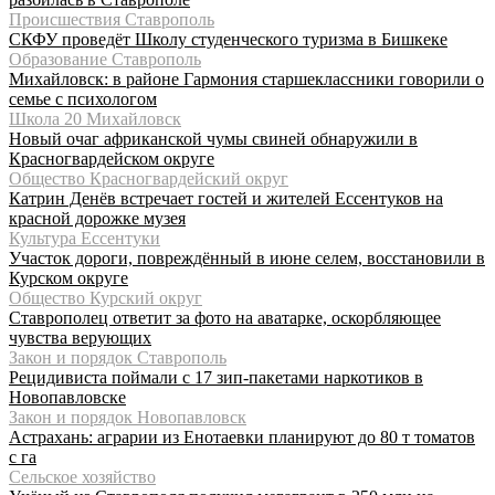
Происшествия Ставрополь
СКФУ проведёт Школу студенческого туризма в Бишкеке
Образование Ставрополь
Михайловск: в районе Гармония старшеклассники говорили о
семье с психологом
Школа 20 Михайловск
Новый очаг африканской чумы свиней обнаружили в
Красногвардейском округе
Общество Красногвардейский округ
Катрин Денёв встречает гостей и жителей Ессентуков на
красной дорожке музея
Культура Ессентуки
Участок дороги, повреждённый в июне селем, восстановили в
Курском округе
Общество Курский округ
Ставрополец ответит за фото на аватарке, оскорбляющее
чувства верующих
Закон и порядок Ставрополь
Рецидивиста поймали с 17 зип-пакетами наркотиков в
Новопавловске
Закон и порядок Новопавловск
Астрахань: аграрии из Енотаевки планируют до 80 т томатов
с га
Сельское хозяйство