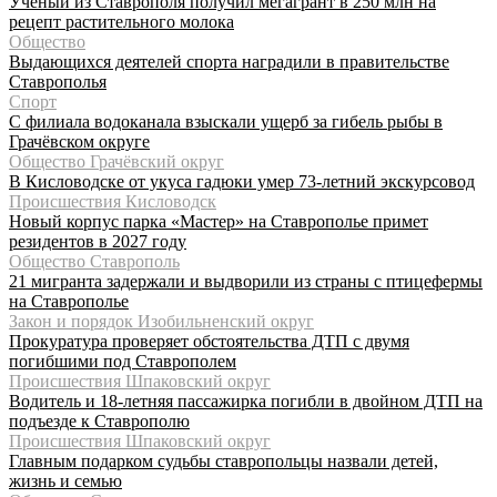
Учёный из Ставрополя получил мегагрант в 250 млн на
рецепт растительного молока
Общество
Выдающихся деятелей спорта наградили в правительстве
Ставрополья
Спорт
С филиала водоканала взыскали ущерб за гибель рыбы в
Грачёвском округе
Общество Грачёвский округ
В Кисловодске от укуса гадюки умер 73-летний экскурсовод
Происшествия Кисловодск
Новый корпус парка «Мастер» на Ставрополье примет
резидентов в 2027 году
Общество Ставрополь
21 мигранта задержали и выдворили из страны с птицефермы
на Ставрополье
Закон и порядок Изобильненский округ
Прокуратура проверяет обстоятельства ДТП с двумя
погибшими под Ставрополем
Происшествия Шпаковский округ
Водитель и 18-летняя пассажирка погибли в двойном ДТП на
подъезде к Ставрополю
Происшествия Шпаковский округ
Главным подарком судьбы ставропольцы назвали детей,
жизнь и семью