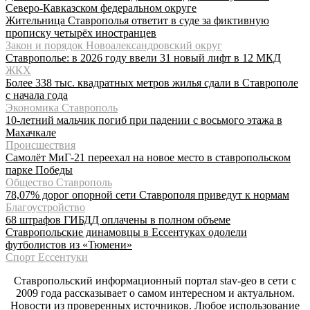
Северо-Кавказском федеральном округе
Жительница Ставрополья ответит в суде за фиктивную
прописку четырёх иностранцев
Закон и порядок Новоалександровский округ
Ставрополье: в 2026 году ввели 31 новый лифт в 12 МКД
ЖКХ
Более 338 тыс. квадратных метров жилья сдали в Ставрополе
с начала года
Экономика Ставрополь
10-летний мальчик погиб при падении с восьмого этажа в
Махачкале
Происшествия
Самолёт МиГ-21 переехал на новое место в ставропольском
парке Победы
Общество Ставрополь
78,07% дорог опорной сети Ставрополя приведут к нормам
Благоустройство
68 штрафов ГИБДД оплачены в полном объеме
Ставропольские динамовцы в Ессентуках одолели
футболистов из «Тюмени»
Спорт Ессентуки
Ставропольский информационный портал stav-geo в сети с
2009 года рассказывает о самом интересном и актуальном.
Новости из проверенных источников. Любое использование