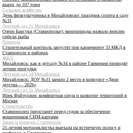
вырос до 107 тонн
Сельское хозяйство
День физкультурника в Михайловске: праздник спорта в саду
№31
Детский сад 31 Михайловск
Озеро Барсуки (Ставрополье): минприроды назвало версию
гибели рыбы
Природа
Строительный контроль запустят при капремонте 33 МКД в
Ставрополе и районах
ЖКХ
Михайловск: как в детсаду №34 в районе Гармония проводят
летние прогулки
Детский сад 34 Михайловск
Михайловск: ДОУ №31 заняло 2 место в конкурсе «Двор
детства — 2026»
Детский сад 31 Михайловск
Ирек Файзуллин: комфортная среда и развитие территорий в
Москве
Строительство
Ставрополец предстанет перед судом за обеспечение
мошенников СИМ-картами
Закон и порядок Ставрополь
21-летняя мотоциклистка выехала на встречную полосу и
разбилась в Ставрополе