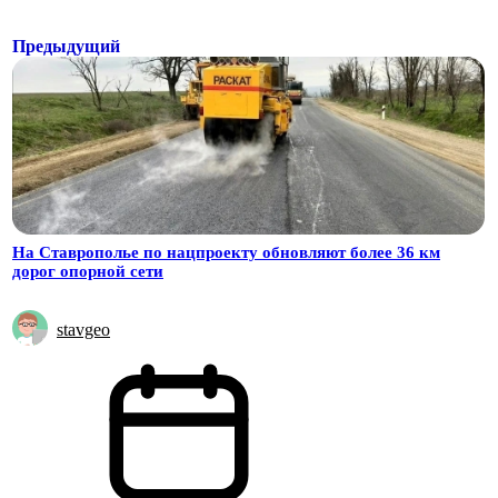
Предыдущий
На Ставрополье по нацпроекту обновляют более 36 км
дорог опорной сети
stavgeo