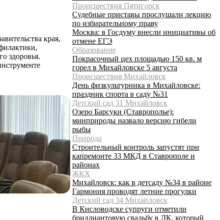
Происшествия Пятигорск
Судебные приставы прослушали лекцию
по избирательному праву
Москва: в Госдуму внесли инициативы об
вительства края,
отмене ЕГЭ
филактики,
Образование
о здоровья.
Покрасочный цех площадью 150 кв. м
инструменте
горел в Михайловске 5 августа
Происшествия Михайловск
День физкультурника в Михайловске:
праздник спорта в саду №31
Детский сад 31 Михайловск
Озеро Барсуки (Ставрополье):
минприроды назвало версию гибели
рыбы
Природа
Строительный контроль запустят при
капремонте 33 МКД в Ставрополе и
районах
ЖКХ
Михайловск: как в детсаду №34 в районе
Гармония проводят летние прогулки
Детский сад 34 Михайловск
В Кисловодске супруги отметили
бриллиантовую свадьбу в ДК, который