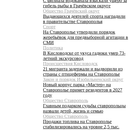
С филиала водоканала взыскали ущерб за
гибель рыбы в Грачёвском округе
Общество Грачёвский округ
Выдающихся деятелей спорта наградили
в правительстве Ставрополья
Спорт
На Ставрополье утвердили порядок
жеребьёвок для предвыборной агитации в
СМИ
Политика
В Кисловодске от укуса гадюки умер 73-
летний экскурсовод
Происшествия Кисловодск
21 мигранта задержали и выдворили из
страны с птицефермы на Ставрополье
Закон и порядок Изобильненский округ
Новый корпус парка «Мастер» на
Ставрополье примет резидентов в 2027
году
Общество Ставрополь
Главным подарком судьбы ставропольцы
назвали детей, жизнь и семью
Общество Ставрополь
Продажи топлива на Ставрополье
стабилизировались на уровне 2,5 тыс.