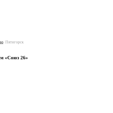
История
Путеводитель
Гео-образование
во
Пятигорск
ум «Союз 26»