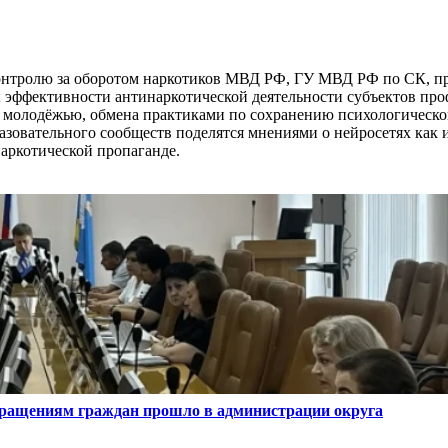
онтролю за оборотом наркотиков МВД РФ, ГУ МВД РФ по СК, пра
 эффективности антинаркотической деятельности субъектов про
 молодёжью, обмена практиками по сохранению психологическог
азовательного сообществ поделятся мнениями о нейросетях как 
наркотической пропаганде.
бращениям граждан прошло в администрации округа