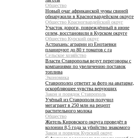
Общество
Новый очаг африканской чумы свиней
обнаружили в Красногвардейском округе
Общество Красногвардейский округ
Участок дороги, повреждённый в июне
селем, восстановили в Курском округе
Общество Курский округ
Астрахань: аграрии из Енотаевки
планируют до 80 т томатов с га
Сельское хозяйство
Власти Ставрополья ведут переговоры с
компаниями по увеличению поставок
топлива
Экономика
Ставрополец ответит за фото на аватарке,
оскорбляющее чувства верующих
Закон и порядок Ставрополь
Учёный из Ставрополя получил
мегагрант в 250 млн на рецепт
растительного молока
Общество
Житель Кировского округа проведёт в
колонии 8,5 года за убийство знакомого
Закон и порядок Курский округ