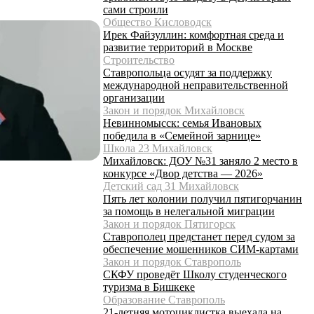
сами строили
Общество Кисловодск
Ирек Файзуллин: комфортная среда и
развитие территорий в Москве
Строительство
Ставропольца осудят за поддержку
международной неправительственной
организации
Закон и порядок Михайловск
Невинномысск: семья Ивановых
победила в «Семейной зарнице»
Школа 23 Михайловск
Михайловск: ДОУ №31 заняло 2 место в
конкурсе «Двор детства — 2026»
Детский сад 31 Михайловск
Пять лет колонии получил пятигорчанин
за помощь в нелегальной миграции
Закон и порядок Пятигорск
Ставрополец предстанет перед судом за
обеспечение мошенников СИМ-картами
Закон и порядок Ставрополь
СКФУ проведёт Школу студенческого
туризма в Бишкеке
Образование Ставрополь
21-летняя мотоциклистка выехала на