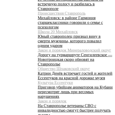
встречную полосу и разбилась в
Ставрополе
Происшествия Ставрополь
Михайловск: в районе Гармония
старшеклассники говорили о семье с
психологом
Школа 20 Михайловск
Юный ставрополец признал вину в
смерти мужчины, которого повалил
одним ударом
Закон и порядок Минераловодский округ
Дорогу на турмаршруте Сенгилеевское —
Новотроицкая скоро обновят на
Ставрополье
Общество Шпаковский округ
Катрин Денёв встречает гостей и жителей
Ессентуков на красной дорожке музея
Культура Ессентуки
Приговор убийцам аниматоров на Кубани
пересмотрят лишь при весомых
нарушениях
Закон и порядок
На Ставрополье ветераны СВО с
инвалидностью смогут быстрее получать
льготы