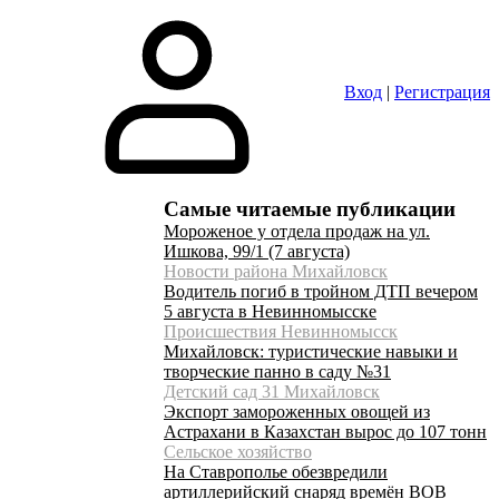
Вход
|
Регистрация
Самые читаемые публикации
Мороженое у отдела продаж на ул.
Ишкова, 99/1 (7 августа)
Новости района Михайловск
Водитель погиб в тройном ДТП вечером
5 августа в Невинномысске
Происшествия Невинномысск
Михайловск: туристические навыки и
творческие панно в саду №31
Детский сад 31 Михайловск
Экспорт замороженных овощей из
Астрахани в Казахстан вырос до 107 тонн
Сельское хозяйство
На Ставрополье обезвредили
артиллерийский снаряд времён ВОВ