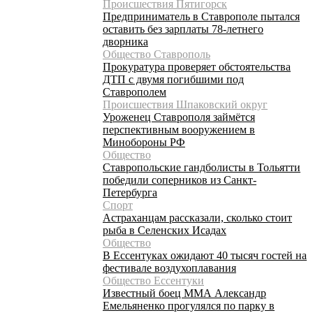
Происшествия Пятигорск
Предприниматель в Ставрополе пытался
оставить без зарплаты 78-летнего
дворника
Общество Ставрополь
Прокуратура проверяет обстоятельства
ДТП с двумя погибшими под
Ставрополем
Происшествия Шпаковский округ
Уроженец Ставрополя займётся
перспективным вооружением в
Минобороны РФ
Общество
Ставропольские гандболисты в Тольятти
победили соперников из Санкт-
Петербурга
Спорт
Астраханцам рассказали, сколько стоит
рыба в Селенских Исадах
Общество
В Ессентуках ожидают 40 тысяч гостей на
фестивале воздухоплавания
Общество Ессентуки
Известный боец ММА Александр
Емельяненко прогулялся по парку в