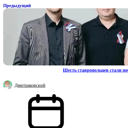
Предыдущий
Шесть ставропольцев стали по
Дмитраковский