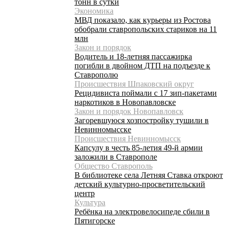
тонн в сутки
Экономика
МВД показало, как курьеры из Ростова
обобрали ставропольских стариков на 11
млн
Закон и порядок
Водитель и 18-летняя пассажирка
погибли в двойном ДТП на подъезде к
Ставрополю
Происшествия Шпаковский округ
Рецидивиста поймали с 17 зип-пакетами
наркотиков в Новопавловске
Закон и порядок Новопавловск
Загоревшуюся хозпостройку тушили в
Невинномысске
Происшествия Невинномысск
Капсулу в честь 85-летия 49-й армии
заложили в Ставрополе
Общество Ставрополь
В библиотеке села Летняя Ставка откроют
детский культурно-просветительский
центр
Культура
Ребёнка на электровелосипеде сбили в
Пятигорске