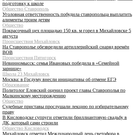
подготовку к школе
Общество Ставрополь
Уголовная ответственность побудила ставропольца выплатить
алименты троим детям
Общество
Покрасочный цех площадью 150 кв. м горел в Михайловске 5
августа
Происшествия Михайловск
На Ставрополье обезвредили артиллерийский снаряд времён
ВОВ
Происшествия Пятигорск
Невинномысск: семья Ивановых победила в «Семейной
зарнице»
Школа 23 Михайловск
Москва: в Госдуму внесли инициативы об отмене ЕГЭ
Образование
Политолог Еловский оценил проект главы Ставрополья по
Малкинскому месторождению
Общество
Судебные приставы прослушали лекцию по избирательному
праву
В Кисловодске супруги отметили бриллиантовую свадьбу в
ДК, который сами строили
Общество Кисловодск
Михайловск отметил Международный день светофора в