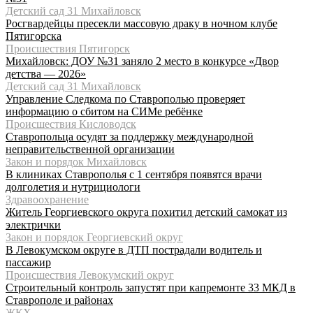
Детский сад 31 Михайловск
Росгвардейцы пресекли массовую драку в ночном клубе
Пятигорска
Происшествия Пятигорск
Михайловск: ДОУ №31 заняло 2 место в конкурсе «Двор
детства — 2026»
Детский сад 31 Михайловск
Управление Следкома по Ставрополью проверяет
информацию о сбитом на СИМе ребёнке
Происшествия Кисловодск
Ставропольца осудят за поддержку международной
неправительственной организации
Закон и порядок Михайловск
В клиниках Ставрополья с 1 сентября появятся врачи
долголетия и нутрициологи
Здравоохранение
Житель Георгиевского округа похитил детский самокат из
электрички
Закон и порядок Георгиевский округ
В Левокумском округе в ДТП пострадали водитель и
пассажир
Происшествия Левокумский округ
Строительный контроль запустят при капремонте 33 МКД в
Ставрополе и районах
ЖКХ