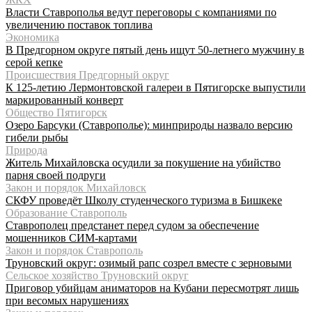
Власти Ставрополья ведут переговоры с компаниями по
увеличению поставок топлива
Экономика
В Предгорном округе пятый день ищут 50-летнего мужчину в
серой кепке
Происшествия Предгорный округ
К 125-летию Лермонтовской галереи в Пятигорске выпустили
маркированный конверт
Общество Пятигорск
Озеро Барсуки (Ставрополье): минприроды назвало версию
гибели рыбы
Природа
Житель Михайловска осудили за покушение на убийство
парня своей подруги
Закон и порядок Михайловск
СКФУ проведёт Школу студенческого туризма в Бишкеке
Образование Ставрополь
Ставрополец предстанет перед судом за обеспечение
мошенников СИМ-картами
Закон и порядок Ставрополь
Труновский округ: озимый рапс созрел вместе с зерновыми
Сельское хозяйство Труновский округ
Приговор убийцам аниматоров на Кубани пересмотрят лишь
при весомых нарушениях