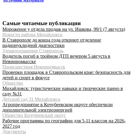
Источник материала
Самые читаемые публикации
Мороженое у отдела продаж на ул. Ишкова, 99/1 (7 августа)
Новости района Михайловск
В Ставрополе до конца года откроют отделение
радионуклидной диагностики
Здравоохранение Ставрополь
Водитель погиб в тройном ДТП вечером 5 августа в
Невинномысске
Происшествия Невинномысск
Проверки площадок в Ставропольском крае: безопасность для
детей и спорт в фокусе
Общество
Михайловск: туристические навыки и творческие панно в
саду №31
Детский сад 31 Михайловск
Агропредприятие в Кочубеевском округе обеспечили
дополнительной электроэнергией
Общество Кочубеевский округ
Рабочие программы по географии для 5-11 классов на 2026-
2027 год
Документы