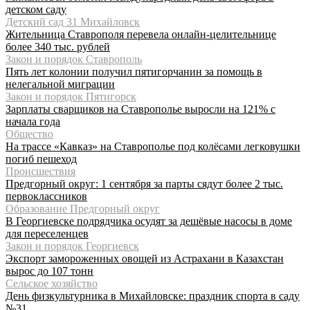
детском саду
Детский сад 31 Михайловск
Жительница Ставрополя перевела онлайн-целительнице
более 340 тыс. рублей
Закон и порядок Ставрополь
Пять лет колонии получил пятигорчанин за помощь в
нелегальной миграции
Закон и порядок Пятигорск
Зарплаты сварщиков на Ставрополье выросли на 121% с
начала года
Общество
На трассе «Кавказ» на Ставрополье под колёсами легковушки
погиб пешеход
Происшествия
Предгорный округ: 1 сентября за парты сядут более 2 тыс.
первоклассников
Образование Предгорный округ
В Георгиевске подрядчика осудят за дешёвые насосы в доме
для переселенцев
Закон и порядок Георгиевск
Экспорт замороженных овощей из Астрахани в Казахстан
вырос до 107 тонн
Сельское хозяйство
День физкультурника в Михайловске: праздник спорта в саду
№31