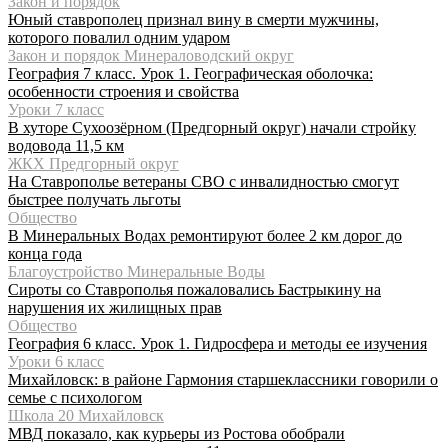
Закон и порядок
Юный ставрополец признал вину в смерти мужчины,
которого повалил одним ударом
Закон и порядок Минераловодский округ
География 7 класс. Урок 1. Географическая оболочка:
особенности строения и свойства
Уроки 7 класс
В хуторе Сухоозёрном (Предгорный округ) начали стройку
водовода 11,5 км
ЖКХ Предгорный округ
На Ставрополье ветераны СВО с инвалидностью смогут
быстрее получать льготы
Общество
В Минеральных Водах ремонтируют более 2 км дорог до
конца года
Благоустройство Минеральные Воды
Сироты со Ставрополья пожаловались Бастрыкину на
нарушения их жилищных прав
Общество
География 6 класс. Урок 1. Гидросфера и методы ее изучения
Уроки 6 класс
Михайловск: в районе Гармония старшеклассники говорили о
семье с психологом
Школа 20 Михайловск
МВД показало, как курьеры из Ростова обобрали