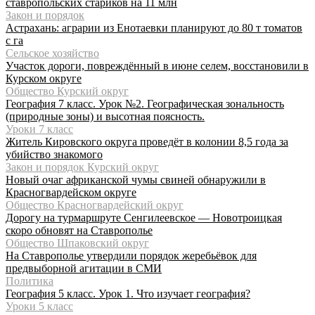
ставропольских стариков на 11 млн
Закон и порядок
Астрахань: аграрии из Енотаевки планируют до 80 т томатов
с га
Сельское хозяйство
Участок дороги, повреждённый в июне селем, восстановили в
Курском округе
Общество Курский округ
География 7 класс. Урок №2. Географическая зональность
(природные зоны) и высотная поясность.
Уроки 7 класс
Житель Кировского округа проведёт в колонии 8,5 года за
убийство знакомого
Закон и порядок Курский округ
Новый очаг африканской чумы свиней обнаружили в
Красногвардейском округе
Общество Красногвардейский округ
Дорогу на турмаршруте Сенгилеевское — Новотроицкая
скоро обновят на Ставрополье
Общество Шпаковский округ
На Ставрополье утвердили порядок жеребьёвок для
предвыборной агитации в СМИ
Политика
География 5 класс. Урок 1. Что изучает география?
Уроки 5 класс