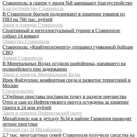
Ставрополь: в сквере у лицея №8 завершают благоустройство
Благоустройство Ставрополь
В Ставрополе братьев подозревают в хищении товаров из
ПВЗ на 760 тыс. рублей
Закон и порядок Ставрополь
Спортивный и интеллектуальный турнир в Ставрополе
собрал 14 команд
Общество Ставрополь
Ставрополь: «Крайтеплоэнерго» отправил гумконвой бойцам
СВО
Армия Ставрополь
В Минеральных Водах осудили разбойника, напавшего на
полицейского при задержании
Закон и порядок Минеральные Воды
Ирек Файзуллин: комфортная среда и развитие территорий в
Москве
Строительство
СУдебные приставы поставили точку в разделе имущества
Отец и сын из Нефтекумского округа осуждены за хищение
гранта в 24 млн рублей
Закон и порядок Нефтекумский округ
Михайловск: как в детсаду №34 в районе Гармония проводят
летние прогулки
Детский сад 34 Михайловск
2,7 тыс. многодетных семей Ставрополя получили средства на