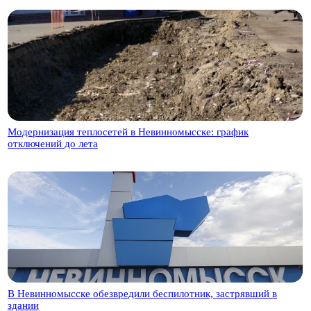
Модернизация теплосетей в Невинномысске: график
отключений до лета
В Невинномысске обезвредили беспилотник, застрявший в
здании