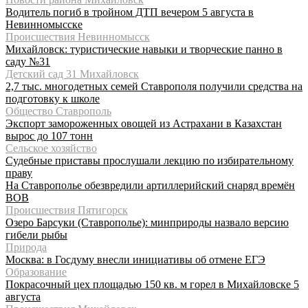
Водитель погиб в тройном ДТП вечером 5 августа в
Невинномысске
Происшествия Невинномысск
Михайловск: туристические навыки и творческие панно в
саду №31
Детский сад 31 Михайловск
2,7 тыс. многодетных семей Ставрополя получили средства на
подготовку к школе
Общество Ставрополь
Экспорт замороженных овощей из Астрахани в Казахстан
вырос до 107 тонн
Сельское хозяйство
Судебные приставы прослушали лекцию по избирательному
праву
На Ставрополье обезвредили артиллерийский снаряд времён
ВОВ
Происшествия Пятигорск
Озеро Барсуки (Ставрополье): минприроды назвало версию
гибели рыбы
Природа
Москва: в Госдуму внесли инициативы об отмене ЕГЭ
Образование
Покрасочный цех площадью 150 кв. м горел в Михайловске 5
августа