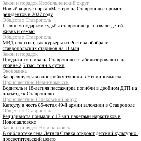
Закон и порядок Изобильненский округ
Новый корпус парка «Мастер» на Ставрополье примет
резидентов в 2027 году
Общество Ставрополь
Главным подарком судьбы ставропольцы назвали детей,
жизнь и семью
Общество Ставрополь
МВД показало, как курьеры из Ростова обобрали
ставропольских стариков на 11 млн
Закон и порядок
Продажи топлива на Ставрополье стабилизировались на
уровне 2,5 тыс. тонн в сутки
Экономика
Загоревшуюся хозпостройку тушили в Невинномысске
Происшествия Невинномысск
Водитель и 18-летняя пассажирка погибли в двойном ДТП на
подъезде к Ставрополю
Происшествия Шпаковский округ
Капсулу в честь 85-летия 49-й армии заложили в Ставрополе
Общество Ставрополь
Рецидивиста поймали с 17 зип-пакетами наркотиков в
Новопавловске
Закон и порядок Новопавловск
В библиотеке села Летняя Ставка откроют детский культурно-
просветительский центр