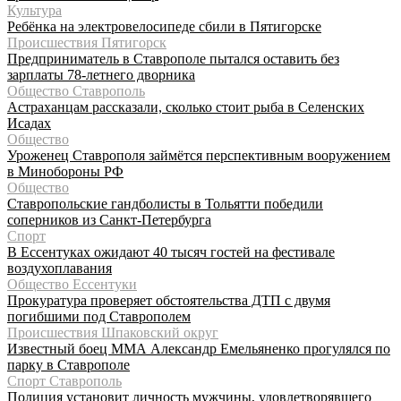
Культура
Ребёнка на электровелосипеде сбили в Пятигорске
Происшествия Пятигорск
Предприниматель в Ставрополе пытался оставить без
зарплаты 78-летнего дворника
Общество Ставрополь
Астраханцам рассказали, сколько стоит рыба в Селенских
Исадах
Общество
Уроженец Ставрополя займётся перспективным вооружением
в Минобороны РФ
Общество
Ставропольские гандболисты в Тольятти победили
соперников из Санкт-Петербурга
Спорт
В Ессентуках ожидают 40 тысяч гостей на фестивале
воздухоплавания
Общество Ессентуки
Прокуратура проверяет обстоятельства ДТП с двумя
погибшими под Ставрополем
Происшествия Шпаковский округ
Известный боец ММА Александр Емельяненко прогулялся по
парку в Ставрополе
Спорт Ставрополь
Полиция установит личность мужчины, удовлетворявшего