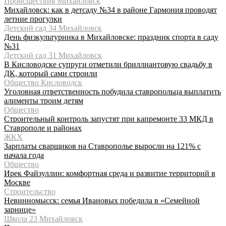
Происшествия Михайловск
Михайловск: как в детсаду №34 в районе Гармония проводят
летние прогулки
Детский сад 34 Михайловск
День физкультурника в Михайловске: праздник спорта в саду
№31
Детский сад 31 Михайловск
В Кисловодске супруги отметили бриллиантовую свадьбу в
ДК, который сами строили
Общество Кисловодск
Уголовная ответственность побудила ставропольца выплатить
алименты троим детям
Общество
Строительный контроль запустят при капремонте 33 МКД в
Ставрополе и районах
ЖКХ
Зарплаты сварщиков на Ставрополье выросли на 121% с
начала года
Общество
Ирек Файзуллин: комфортная среда и развитие территорий в
Москве
Строительство
Невинномысск: семья Ивановых победила в «Семейной
зарнице»
Школа 23 Михайловск