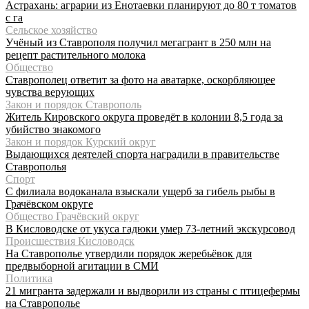
Астрахань: аграрии из Енотаевки планируют до 80 т томатов
с га
Сельское хозяйство
Учёный из Ставрополя получил мегагрант в 250 млн на
рецепт растительного молока
Общество
Ставрополец ответит за фото на аватарке, оскорбляющее
чувства верующих
Закон и порядок Ставрополь
Житель Кировского округа проведёт в колонии 8,5 года за
убийство знакомого
Закон и порядок Курский округ
Выдающихся деятелей спорта наградили в правительстве
Ставрополья
Спорт
С филиала водоканала взыскали ущерб за гибель рыбы в
Грачёвском округе
Общество Грачёвский округ
В Кисловодске от укуса гадюки умер 73-летний экскурсовод
Происшествия Кисловодск
На Ставрополье утвердили порядок жеребьёвок для
предвыборной агитации в СМИ
Политика
21 мигранта задержали и выдворили из страны с птицефермы
на Ставрополье