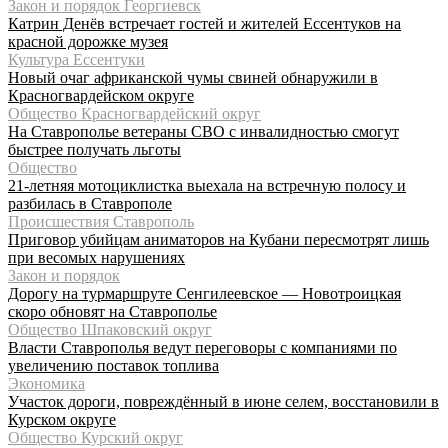
Закон и порядок Георгиевск
Катрин Денёв встречает гостей и жителей Ессентуков на
красной дорожке музея
Культура Ессентуки
Новый очаг африканской чумы свиней обнаружили в
Красногвардейском округе
Общество Красногвардейский округ
На Ставрополье ветераны СВО с инвалидностью смогут
быстрее получать льготы
Общество
21-летняя мотоциклистка выехала на встречную полосу и
разбилась в Ставрополе
Происшествия Ставрополь
Приговор убийцам аниматоров на Кубани пересмотрят лишь
при весомых нарушениях
Закон и порядок
Дорогу на турмаршруте Сенгилеевское — Новотроицкая
скоро обновят на Ставрополье
Общество Шпаковский округ
Власти Ставрополья ведут переговоры с компаниями по
увеличению поставок топлива
Экономика
Участок дороги, повреждённый в июне селем, восстановили в
Курском округе
Общество Курский округ