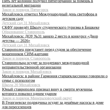
Пять лет колонии получил пятигорчанин за помощь в
нелегальной миграции
Закон и порядок Пятигорск
Михайловск отметил Международный день светофора в
детском саду
Детский сад 31 Михайловск
СКФУ проведёт Школу студенческого туризма в Бишкеке
Образование Ставрополь
Михайловск: ДОУ №31 заняло 2 место в конкурсе «Двор
детства — 2026»
Детский сад 31 Михайловск
Ставрополец предстанет перед судом за обеспечение
мошенников СИМ-картами
Закон и порядок Ставрополь
Ставропольца осудят за поддержку международной
неправительственной организации
Закон и порядок Михайловск
Михайловск: в районе Гармония старшеклассники говорили о
семье с психологом
Школа 20 Михайловск
Юный ставрополец признал вину в смерти мужчины,
которого повалил одним ударом
Закон и порядок Минераловодский округ
В Георгиевске подрядчика осудят за дешёвые насосы в доме
для переселенцев