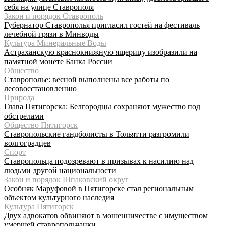
себя на улице Ставрополя
Закон и порядок Ставрополь
Губернатор Ставрополья пригласил гостей на фестиваль
лечебной грязи в Минводы
Культура Минеральные Воды
Астраханскую краснокнижную ящерицу изобразили на
памятной монете Банка России
Общество
Ставрополье: весной выполнены все работы по
лесовосстановлению
Природа
Глава Пятигорска: Белгородцы сохраняют мужество под
обстрелами
Общество Пятигорск
Ставропольские гандболисты в Тольятти разгромили
волгоградцев
Спорт
Ставропольца подозревают в призывах к насилию над
людьми другой национальности
Закон и порядок Шпаковский округ
Особняк Маруфовой в Пятигорске стал региональным
объектом культурного наследия
Культура Пятигорск
Двух адвокатов обвиняют в мошенничестве с имуществом
умершей ставропольчанки