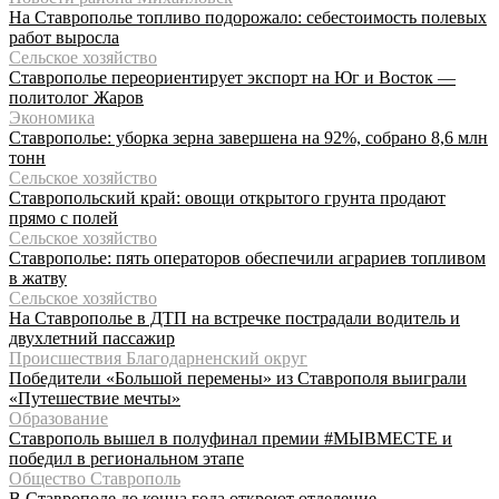
На Ставрополье топливо подорожало: себестоимость полевых
работ выросла
Сельское хозяйство
Ставрополье переориентирует экспорт на Юг и Восток —
политолог Жаров
Экономика
Ставрополье: уборка зерна завершена на 92%, собрано 8,6 млн
тонн
Сельское хозяйство
Ставропольский край: овощи открытого грунта продают
прямо с полей
Сельское хозяйство
Ставрополье: пять операторов обеспечили аграриев топливом
в жатву
Сельское хозяйство
На Ставрополье в ДТП на встречке пострадали водитель и
двухлетний пассажир
Происшествия Благодарненский округ
Победители «Большой перемены» из Ставрополя выиграли
«Путешествие мечты»
Образование
Ставрополь вышел в полуфинал премии #МЫВМЕСТЕ и
победил в региональном этапе
Общество Ставрополь
В Ставрополе до конца года откроют отделение