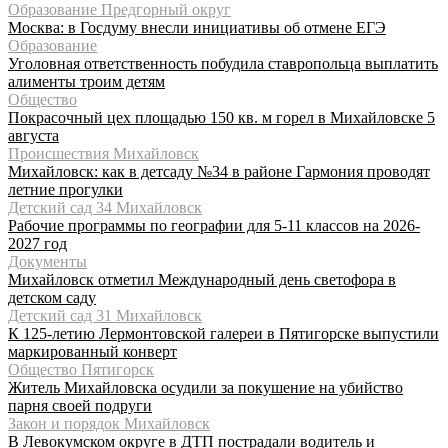
Образование Предгорный округ
Москва: в Госдуму внесли инициативы об отмене ЕГЭ
Образование
Уголовная ответственность побудила ставропольца выплатить
алименты троим детям
Общество
Покрасочный цех площадью 150 кв. м горел в Михайловске 5
августа
Происшествия Михайловск
Михайловск: как в детсаду №34 в районе Гармония проводят
летние прогулки
Детский сад 34 Михайловск
Рабочие программы по географии для 5-11 классов на 2026-
2027 год
Документы
Михайловск отметил Международный день светофора в
детском саду
Детский сад 31 Михайловск
К 125-летию Лермонтовской галереи в Пятигорске выпустили
маркированный конверт
Общество Пятигорск
Житель Михайловска осудили за покушение на убийство
парня своей подруги
Закон и порядок Михайловск
В Левокумском округе в ДТП пострадали водитель и