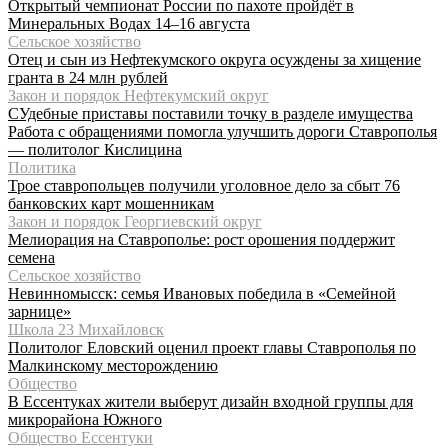
Открытый чемпионат России по пахоте пройдёт в
Минеральных Водах 14–16 августа
Сельское хозяйство
Отец и сын из Нефтекумского округа осуждены за хищение
гранта в 24 млн рублей
Закон и порядок Нефтекумский округ
СУдебные приставы поставили точку в разделе имущества
Работа с обращениями помогла улучшить дороги Ставрополья
— политолог Кислицина
Политика
Трое ставропольцев получили уголовное дело за сбыт 76
банковских карт мошенникам
Закон и порядок Георгиевский округ
Мелиорация на Ставрополье: рост орошения поддержит
семена
Сельское хозяйство
Невинномысск: семья Ивановых победила в «Семейной
зарнице»
Школа 23 Михайловск
Политолог Еловский оценил проект главы Ставрополья по
Малкинскому месторождению
Общество
В Ессентуках жители выберут дизайн входной группы для
микрорайона Южного
Общество Ессентуки