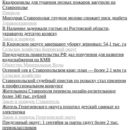
Квадроциклы для тушения лесных пожаров закупили на
Ставрополье
Природа
Минздрав Ставрополья: грудное молоко снижает риск диабета
Здравоохранение
В Нальчике задержали гостью из Ростовской области,
укравшую детскую коляску
Закон и порядок
В Кировском округе завершают уборку зерновых: 54,1 тыс. га
Сельское хозяйство Кировский округ
Председатель правительства РФ дал поручения для развития
водоснабжения на КМВ
Общество Минеральные Воды
Осенний сев в Ставропольском крае: план — более 2,1 млн га
Сельское хозяйство
Ставропольский судебный пристав по розыску стал призером
в профессиональном конкурсе
Жительница Ставрополя перевела онлайн-целительнице
более 340 тыс. рублей
Закон и порядок Ставрополь
Житель Георгиевского округа похитил детский самокат из
электрички
Закон и порядок Георгиевский округ
Предгорный округ: 1 сентября за парты сядут более 2 тыс.
первоклассников