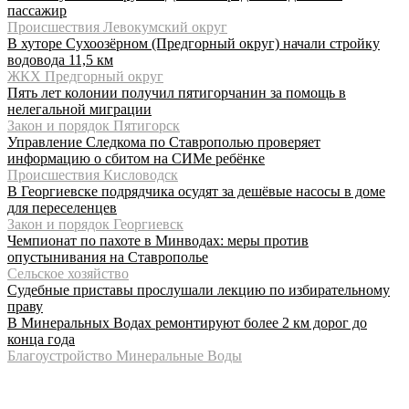
пассажир
Происшествия Левокумский округ
В хуторе Сухоозёрном (Предгорный округ) начали стройку
водовода 11,5 км
ЖКХ Предгорный округ
Пять лет колонии получил пятигорчанин за помощь в
нелегальной миграции
Закон и порядок Пятигорск
Управление Следкома по Ставрополью проверяет
информацию о сбитом на СИМе ребёнке
Происшествия Кисловодск
В Георгиевске подрядчика осудят за дешёвые насосы в доме
для переселенцев
Закон и порядок Георгиевск
Чемпионат по пахоте в Минводах: меры против
опустынивания на Ставрополье
Сельское хозяйство
Судебные приставы прослушали лекцию по избирательному
праву
В Минеральных Водах ремонтируют более 2 км дорог до
конца года
Благоустройство Минеральные Воды