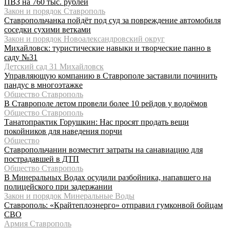
ПВЗ на 760 тыс. рублей
Закон и порядок Ставрополь
Ставропольчанка пойдёт под суд за повреждение автомобиля
соседки сухими ветками
Закон и порядок Новоалександровский округ
Михайловск: туристические навыки и творческие панно в
саду №31
Детский сад 31 Михайловск
Управляющую компанию в Ставрополе заставили починить
пандус в многоэтажке
Общество Ставрополь
В Ставрополе летом провели более 10 рейдов у водоёмов
Общество Ставрополь
Танатопрактик Горушкин: Нас просят продать вещи
покойников для наведения порчи
Общество
Ставропольчанин возместит затраты на санавиацию для
пострадавшей в ДТП
Общество Ставрополь
В Минеральных Водах осудили разбойника, напавшего на
полицейского при задержании
Закон и порядок Минеральные Воды
Ставрополь: «Крайтеплоэнерго» отправил гумконвой бойцам
СВО
Армия Ставрополь