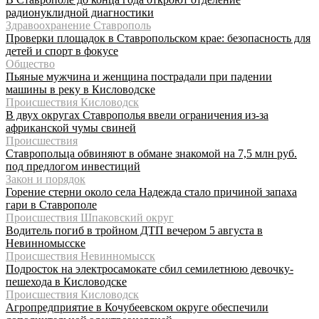
радионуклидной диагностики
Здравоохранение Ставрополь
Проверки площадок в Ставропольском крае: безопасность для
детей и спорт в фокусе
Общество
Пьяные мужчина и женщина пострадали при падении
машины в реку в Кисловодске
Происшествия Кисловодск
В двух округах Ставрополья ввели ограничения из-за
африканской чумы свиней
Происшествия
Ставропольца обвиняют в обмане знакомой на 7,5 млн руб.
под предлогом инвестиций
Закон и порядок
Горение стерни около села Надежда стало причиной запаха
гари в Ставрополе
Происшествия Шпаковский округ
Водитель погиб в тройном ДТП вечером 5 августа в
Невинномысске
Происшествия Невинномысск
Подросток на электросамокате сбил семилетнюю девочку-
пешехода в Кисловодске
Происшествия Кисловодск
Агропредприятие в Кочубеевском округе обеспечили