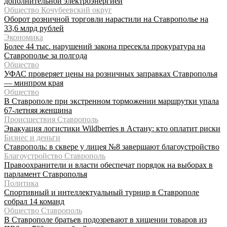
дополнительной электроэнергией
Общество Кочубеевский округ
Оборот розничной торговли нарастили на Ставрополье на
33,6 млрд рублей
Экономика
Более 44 тыс. нарушений закона пресекла прокуратура на
Ставрополье за полгода
Общество
УФАС проверяет цены на розничных заправках Ставрополья
— минпром края
Общество
В Ставрополе при экстренном торможении маршрутки упала
67-летняя женщина
Происшествия Ставрополь
Эвакуация логистики Wildberries в Астану: кто оплатит риски
Бизнес и деньги
Ставрополь: в сквере у лицея №8 завершают благоустройство
Благоустройство Ставрополь
Правоохранители и власти обеспечат порядок на выборах в
парламент Ставрополья
Политика
Спортивный и интеллектуальный турнир в Ставрополе
собрал 14 команд
Общество Ставрополь
В Ставрополе братьев подозревают в хищении товаров из