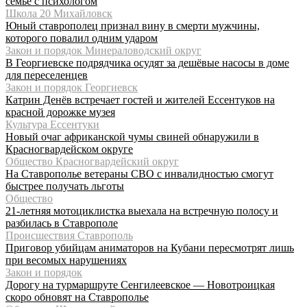
семье с психологом
Школа 20 Михайловск
Юный ставрополец признал вину в смерти мужчины,
которого повалил одним ударом
Закон и порядок Минераловодский округ
В Георгиевске подрядчика осудят за дешёвые насосы в доме
для переселенцев
Закон и порядок Георгиевск
Катрин Денёв встречает гостей и жителей Ессентуков на
красной дорожке музея
Культура Ессентуки
Новый очаг африканской чумы свиней обнаружили в
Красногвардейском округе
Общество Красногвардейский округ
На Ставрополье ветераны СВО с инвалидностью смогут
быстрее получать льготы
Общество
21-летняя мотоциклистка выехала на встречную полосу и
разбилась в Ставрополе
Происшествия Ставрополь
Приговор убийцам аниматоров на Кубани пересмотрят лишь
при весомых нарушениях
Закон и порядок
Дорогу на турмаршруте Сенгилеевское — Новотроицкая
скоро обновят на Ставрополье