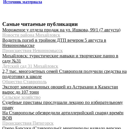
Источник материала
Самые читаемые публикации
Мороженое у отдела продаж на ул. Ишкова, 99/1 (7 августа)
Новости района Михайловск
Водитель погиб в тройном ДТП вечером 5 августа в
Невинномысске
Происшествия Невинномысск
Михайловск: туристические навыки и творческие панно в
саду №31
Детский сад 31 Михайловск
2,7 тыс. многодетных семей Ставрополя получили средства на
подготовку к школе
Общество Ставрополь
Экспорт замороженных овощей из Астрахани в Казахстан
вырос до 107 тонн
Сельское хозяйство
Судебные приставы прослушали лекцию по избирательному
праву
На Ставрополье обезвредили артиллерийский снаряд времён
ВОВ
Происшествия Пятигорск
Озеро Барсуки (Ставрополье): минприроды назвало версию