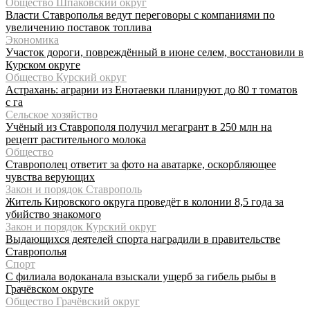
Общество Шпаковский округ
Власти Ставрополья ведут переговоры с компаниями по
увеличению поставок топлива
Экономика
Участок дороги, повреждённый в июне селем, восстановили в
Курском округе
Общество Курский округ
Астрахань: аграрии из Енотаевки планируют до 80 т томатов
с га
Сельское хозяйство
Учёный из Ставрополя получил мегагрант в 250 млн на
рецепт растительного молока
Общество
Ставрополец ответит за фото на аватарке, оскорбляющее
чувства верующих
Закон и порядок Ставрополь
Житель Кировского округа проведёт в колонии 8,5 года за
убийство знакомого
Закон и порядок Курский округ
Выдающихся деятелей спорта наградили в правительстве
Ставрополья
Спорт
С филиала водоканала взыскали ущерб за гибель рыбы в
Грачёвском округе
Общество Грачёвский округ