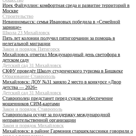
Ирек Файзуллин: комфортная среда и развитие территорий в
Москве
Строительство
Невинномысск: семья Ивановых победила в «Семейной
зарнице»
Школа 23 Михайловск
Пять лет колонии получил пятигорчанин за помощь в
нелегальной миграции
Закон и порядок Пятигорск
Михайловск отметил Международный день светофора в
детском саду
Детский сад 31 Михайловск
СКФУ проведёт Школу студенческого туризма в Бишкеке
Образование Ставрополь
Михайловск: ДОУ №31 заняло 2 место в конкурсе «Двор
детства — 2026»
Детский сад 31 Михайловск
Ставрополец предстанет перед судом за обеспечение
мошенников СИМ-картами
Закон и порядок Ставрополь
Ставропольца осудят за поддержку международной
неправительственной организации
Закон и порядок Михайловск
Михайловск: в районе Гармония старшеклассники говорили о