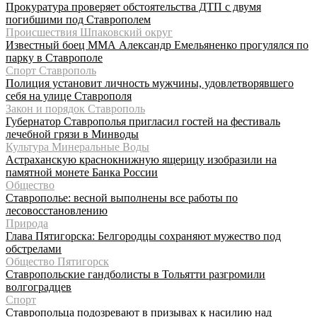
Прокуратура проверяет обстоятельства ДТП с двумя
погибшими под Ставрополем
Происшествия Шпаковский округ
Известный боец ММА Александр Емельяненко прогулялся по
парку в Ставрополе
Спорт Ставрополь
Полиция установит личность мужчины, удовлетворявшего
себя на улице Ставрополя
Закон и порядок Ставрополь
Губернатор Ставрополья пригласил гостей на фестиваль
лечебной грязи в Минводы
Культура Минеральные Воды
Астраханскую краснокнижную ящерицу изобразили на
памятной монете Банка России
Общество
Ставрополье: весной выполнены все работы по
лесовосстановлению
Природа
Глава Пятигорска: Белгородцы сохраняют мужество под
обстрелами
Общество Пятигорск
Ставропольские гандболисты в Тольятти разгромили
волгоградцев
Спорт
Ставропольца подозревают в призывах к насилию над