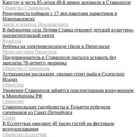
Капсулу в честь 85-летия 49-й армии заложили в Ставрополе
Общество Ставрополь
Рецидивиста поймали с 17 зип-пакетами наркотиков в
Новопавловске
Закон и порядок Новопавловск
В библиотеке села Летняя Ставка откроют детский культурно-
просветительский центр
Культура
Ребёнка на электровелосипеде сбили в Пятигорске
Происшествия Пятигорск
Предприниматель в Ставрополе пытался оставить без
зарплаты 78-летнего дворника
Общество Ставрополь
Астраханцам рассказали, сколько стоит рыба в Селенских
Исадах
Общество
Уроженец Ставрополя займётся перспективным вооружением
в Минобороны РФ
Общество
Ставропольские гандболисты в Тольятти победили
соперников из Санкт-Петербурга
Спорт
В Ессентуках ожидают 40 тысяч гостей на фестивале
воздухоплавания
Общество Ессентуки