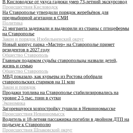
В Кисловодске от укуса гадюки умер 73-летний экскурсовод
Происшествия Кисловодск
На Ставрополье утвердили порядок жеребьёвок для
предвыборной агитации в СМИ
Политика
21 мигранта задержали и выдворили из страны с птицефермы
на Ставрополье
Закон и порядок Изобильненский округ
Новый корпус парка «Мастер» на Ставрополье примет
резидентов в 2027 году
Общество Ставрополь
Главным подарком судьбы ставропольцы назвали детей,
жизнь и семью
Общество Ставрополь
МВД показало, как курьеры из Ростова обобрали
ставропольских стариков на 11 млн
Закон и порядок
Продажи топлива на Ставрополье стабилизировались на
уровне 2,5 тыс. тонн в сутки
Экономика
Загоревшуюся хозпостройку тушили в Невинномысске
Происшествия Невинномысск
Водитель и 18-летняя пассажирка погибли в двойном ДТП на
подъезде к Ставрополю
Происшествия Шпаковский округ