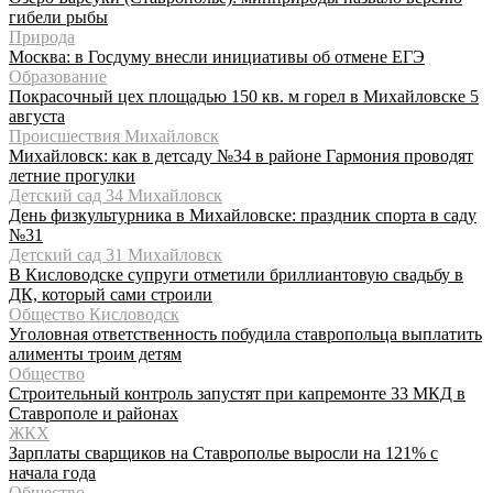
гибели рыбы
Природа
Москва: в Госдуму внесли инициативы об отмене ЕГЭ
Образование
Покрасочный цех площадью 150 кв. м горел в Михайловске 5
августа
Происшествия Михайловск
Михайловск: как в детсаду №34 в районе Гармония проводят
летние прогулки
Детский сад 34 Михайловск
День физкультурника в Михайловске: праздник спорта в саду
№31
Детский сад 31 Михайловск
В Кисловодске супруги отметили бриллиантовую свадьбу в
ДК, который сами строили
Общество Кисловодск
Уголовная ответственность побудила ставропольца выплатить
алименты троим детям
Общество
Строительный контроль запустят при капремонте 33 МКД в
Ставрополе и районах
ЖКХ
Зарплаты сварщиков на Ставрополье выросли на 121% с
начала года
Общество