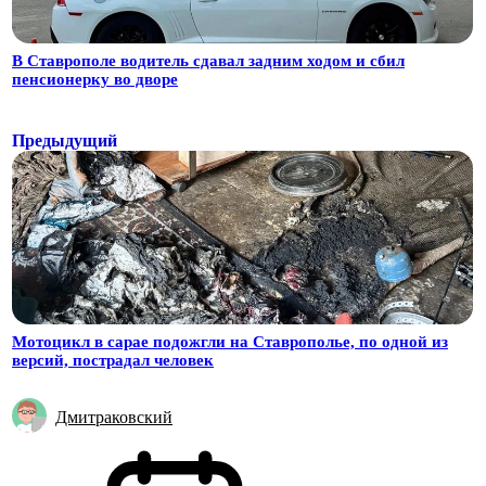
В Ставрополе водитель сдавал задним ходом и сбил
пенсионерку во дворе
Предыдущий
Мотоцикл в сарае подожгли на Ставрополье, по одной из
версий, пострадал человек
Дмитраковский