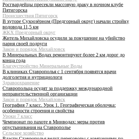
Росгвардейцы пресекли массовую драку в ночном клубе
Пятигорска
Происшествия Пятигорск
В хуторе Сухоозёрном (Предгорный округ) начали стройку
водовода 11,5 км
ЖКХ Предгорный округ
Житель Михайловска осудили за покушение на убийство
парня своей подруги
Закон и порядок Михайловск
В Минеральных Водах ремонтируют более 2 км дорог до
конца года
Благоустройство Минеральные Воды
В клиниках Ставрополья с 1 сентября появятся врачи
долголетия и нутрициологи
Здравоохранение
Ставропольца осудят за поддержку международной
неправительственной организации
Закон и порядок Михайловск
География 7 класс. Урок 1. Географическая оболочка:
особенности строения и свойства
Уроки 7 класс
Чемпионат по пахоте в Минводах: меры против
опустынивания на Ставрополье
Сельское хозяйство
Власти Ставрополья ведут переговоры с компаниями по