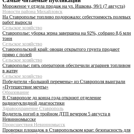
Самые читаемые публикации
Мороженое у отдела продаж на ул. Ишкова, 99/1 (7 августа)
Новости района Михайловск
На Ставрополье топливо подорожало: себестоимость полевых
работ выросла
Сельское хозяйство
Ставрополье: уборка зерна завершена на 92%, собрано 8,6 млн
тонн
Сельское хозяйство
Ставропольский край: овощи открытого грунта продают
прямо с полей
Сельское хозяйство
Ставрополье: пять операторов обеспечили аграриев топливом
в жатву
Сельское хозяйство
Победители «Большой перемены» из Ставрополя выиграли
«Путешествие мечты»
Образование
В Ставрополе до конца года откроют отделение
радионуклидной диагностики
Здравоохранение Ставрополь
Водитель погиб в тройном ДТП вечером 5 августа в
Невинномысске
Происшествия Невинномысск
Проверки площадок в Ставропольском крае: безопасность для