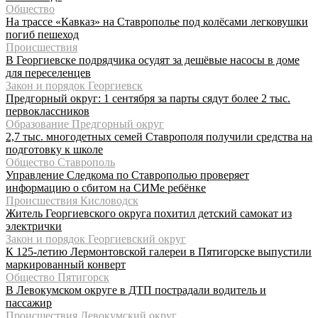
Общество
На трассе «Кавказ» на Ставрополье под колёсами легковушки
погиб пешеход
Происшествия
В Георгиевске подрядчика осудят за дешёвые насосы в доме
для переселенцев
Закон и порядок Георгиевск
Предгорный округ: 1 сентября за парты сядут более 2 тыс.
первоклассников
Образование Предгорный округ
2,7 тыс. многодетных семей Ставрополя получили средства на
подготовку к школе
Общество Ставрополь
Управление Следкома по Ставрополью проверяет
информацию о сбитом на СИМе ребёнке
Происшествия Кисловодск
Житель Георгиевского округа похитил детский самокат из
электрички
Закон и порядок Георгиевский округ
К 125-летию Лермонтовской галереи в Пятигорске выпустили
маркированный конверт
Общество Пятигорск
В Левокумском округе в ДТП пострадали водитель и
пассажир
Происшествия Левокумский округ