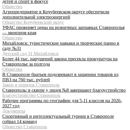
детей и спорт в фокусе
Общество
Агропредприятие в Кочубеевском округе обеспечили
дополнительной электроэнергией
Общество Кочубеевский округ
УФАС проверяет цены на розничных заправках Ставрополья
— минпром края
Общество
Михайловск: туристические навыки и творческие панно в
саду №31
Детский сад 31 Михайловск
Более 44 тыс. нарушений закона пресекла прокуратура на
Ставрополье за полгода
Общество
В Ставрополе братьев подозревают в хищении товаров из
ПВЗ на 760 тыс. рублей
Закон и порядок Ставрополь
Ставрополь: в сквере у лицея №8 завершают благоустройство
Благоустройство Ставрополь
Рабочие программы по географии для 5-11 классов на 2026-
2027 год
Документы
Спортивный и интеллектуальный турнир в Ставрополе
собрал 14 команд
Общество Ставрополь