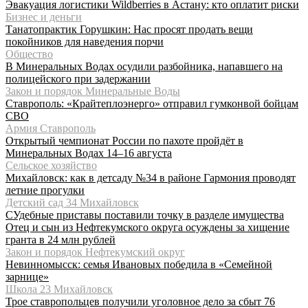
Эвакуация логистики Wildberries в Астану: кто оплатит риски
Бизнес и деньги
Танатопрактик Горушкин: Нас просят продать вещи
покойников для наведения порчи
Общество
В Минеральных Водах осудили разбойника, напавшего на
полицейского при задержании
Закон и порядок Минеральные Воды
Ставрополь: «Крайтеплоэнерго» отправил гумконвой бойцам
СВО
Армия Ставрополь
Открытый чемпионат России по пахоте пройдёт в
Минеральных Водах 14–16 августа
Сельское хозяйство
Михайловск: как в детсаду №34 в районе Гармония проводят
летние прогулки
Детский сад 34 Михайловск
СУдебные приставы поставили точку в разделе имущества
Отец и сын из Нефтекумского округа осуждены за хищение
гранта в 24 млн рублей
Закон и порядок Нефтекумский округ
Невинномысск: семья Ивановых победила в «Семейной
зарнице»
Школа 23 Михайловск
Трое ставропольцев получили уголовное дело за сбыт 76