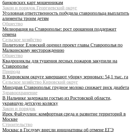
банковских карт мошенникам
Закон и порядок Георгиевский округ
Уголовная ответственность побудила ставропольца выплатить
алименты троим детям
Общество
Мелиорация на Ставрополье: рост орошения поддержит
семена
Сельское хозяйство
Политолог Еловский оценил проект главы Ставрополья по
Малкинскому месторождению
Общество
Квадроциклы для тушения лесных пожаров закупили на
Ставрополье
Природа
В Кировском округе завершают уборку зерновых: 54,1 тыс. га
Сельское хозяйство Кировский округ
Минздрав Ставрополья: грудное молоко снижает риск диабета
Здравоохранение
В Нальчике задержали гостью из Ростовской области,
укравшую детскую коляску
Закон и порядок
Ирек Файзуллин: комфортная среда и развитие территорий в
Москве
Строительство
Москва: в Госдуму внесли инициативы об отмене ЕГЭ