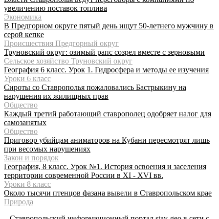
увеличению поставок топлива
Экономика
В Предгорном округе пятый день ищут 50-летнего мужчину в
серой кепке
Происшествия Предгорный округ
Труновский округ: озимый рапс созрел вместе с зерновыми
Сельское хозяйство Труновский округ
География 6 класс. Урок 1. Гидросфера и методы ее изучения
Уроки 6 класс
Сироты со Ставрополья пожаловались Бастрыкину на
нарушения их жилищных прав
Общество
Каждый третий работающий ставрополец одобряет налог для
самозанятых
Общество
Приговор убийцам аниматоров на Кубани пересмотрят лишь
при весомых нарушениях
Закон и порядок
География, 8 класс. Урок №1. История освоения и заселения
территории современной России в XI - XVI вв.
Уроки 8 класс
Около тысячи птенцов фазана вывели в Ставропольском крае
Природа
Ставропольский информационный портал stav-geo в сети с