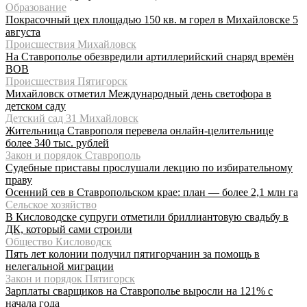
Образование
Покрасочный цех площадью 150 кв. м горел в Михайловске 5
августа
Происшествия Михайловск
На Ставрополье обезвредили артиллерийский снаряд времён
ВОВ
Происшествия Пятигорск
Михайловск отметил Международный день светофора в
детском саду
Детский сад 31 Михайловск
Жительница Ставрополя перевела онлайн-целительнице
более 340 тыс. рублей
Закон и порядок Ставрополь
Судебные приставы прослушали лекцию по избирательному
праву
Осенний сев в Ставропольском крае: план — более 2,1 млн га
Сельское хозяйство
В Кисловодске супруги отметили бриллиантовую свадьбу в
ДК, который сами строили
Общество Кисловодск
Пять лет колонии получил пятигорчанин за помощь в
нелегальной миграции
Закон и порядок Пятигорск
Зарплаты сварщиков на Ставрополье выросли на 121% с
начала года